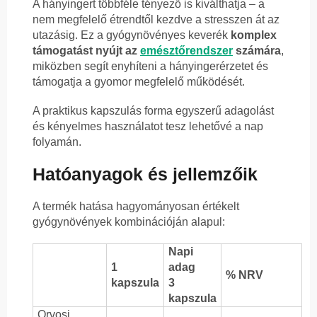
A hányingert többféle tényező is kiválthatja – a
nem megfelelő étrendtől kezdve a stresszen át az
utazásig. Ez a gyógynövényes keverék
komplex
támogatást nyújt az
emésztőrendszer
számára
,
miközben segít enyhíteni a hányingerérzetet és
támogatja a gyomor megfelelő működését.
A praktikus kapszulás forma egyszerű adagolást
és kényelmes használatot tesz lehetővé a nap
folyamán.
Hatóanyagok és jellemzőik
A termék hatása hagyományosan értékelt
gyógynövények kombinációján alapul:
Napi
1
adag
% NRV
kapszula
3
kapszula
Orvosi