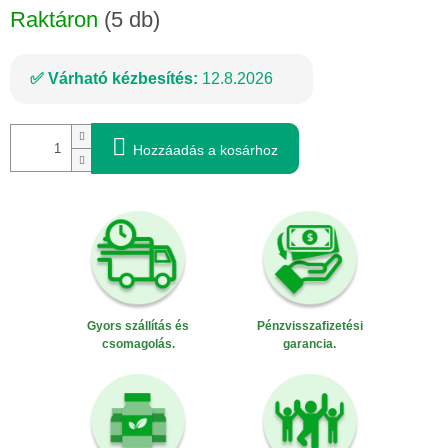
Raktáron
(5 db)
Várható kézbesítés:
12.8.2026
Hozzáadás a kosárhoz
Gyors szállítás és
Pénzvisszafizetési
csomagolás.
garancia.