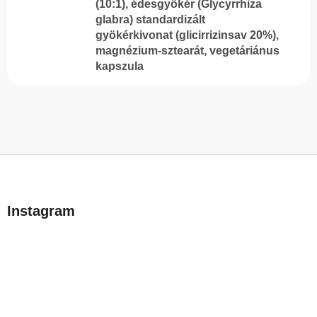
(10:1), édesgyökér (Glycyrrhiza
glabra) standardizált
gyökérkivonat (glicirrizinsav 20%),
magnézium-sztearát, vegetáriánus
kapszula
L
á
b
Instagram
l
é
c