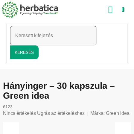
Ugrás
KOSÁ
a
fő
tartalomhoz
KERESÉS
Hányinger – 30 kapszula –
Green idea
6123
A
Nincs értékelés
Ugrás az értékeléshez
Márka:
Green idea
termék
átlagos
értékelése