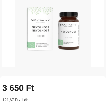
5-
ből
0,0
csillag.
3 650 Ft
Egységár:
121,67 Ft / 1 db