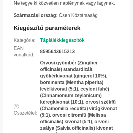
Ne tegye ki közvetlen napfénynek vagy fagynak.
Származási ország:
Cseh Köztársaság
Kiegészítő paraméterek
Kategória
:
Táplálékkiegészítők
EAN
8595643615213
vonalkód
:
Orvosi gyömbér (Zingiber
officinale) standardizált
gyökérkivonat (gingerol 10%),
borsmenta (Mentha piperita)
levélkivonat (5:1), ceyloni fahéj
(Cinnamomum zeylanicum)
kéregkivonat (10:1), orvosi székfű
?
(Chamomilla recutita) virágkivonat
Összetétel
:
(5:1), orvosi citromfű (Melissa
officinalis) kivonat (5:1), orvosi
zsálya (Salvia officinalis) kivonat