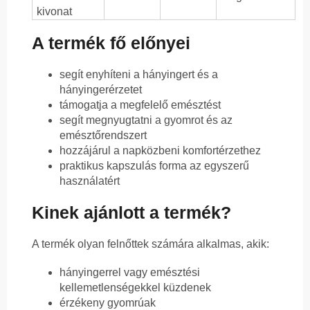
kivonat
A termék fő előnyei
segít enyhíteni a hányingert és a
hányingerérzetet
támogatja a megfelelő emésztést
segít megnyugtatni a gyomrot és az
emésztőrendszert
hozzájárul a napközbeni komfortérzethez
praktikus kapszulás forma az egyszerű
használatért
Kinek ajánlott a termék?
A termék olyan felnőttek számára alkalmas, akik:
hányingerrel vagy emésztési
kellemetlenségekkel küzdenek
érzékeny gyomrúak