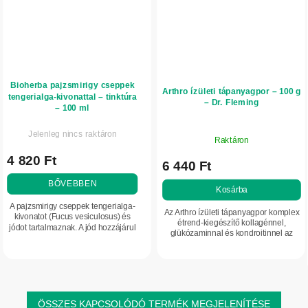
Bioherba pajzsmirigy cseppek
Arthro ízületi tápanyagpor – 100 g
tengerialga-kivonattal – tinktúra
– Dr. Fleming
– 100 ml
Jelenleg nincs raktáron
Raktáron
4 820 Ft
6 440 Ft
BŐVEBBEN
Kosárba
A pajzsmirigy cseppek tengerialga-
Az Arthro ízületi tápanyagpor komplex
kivonatot (Fucus vesiculosus) és
étrend-kiegészítő kollagénnel,
jódot tartalmaznak. A jód hozzájárul
glükózaminnal és kondroitinnel az
a pajzsmirigy normál működéséhez
ízületek, a porcok és a mozgásszervek
és a pajzsmirigyhormonok normál...
támogatására. Segíthet a...
ÖSSZES KAPCSOLÓDÓ TERMÉK MEGJELENÍTÉSE