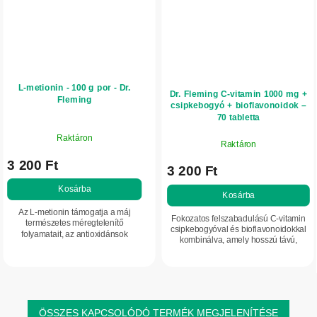
L-metionin - 100 g por - Dr.
Dr. Fleming C-vitamin 1000 mg +
Fleming
csipkebogyó + bioflavonoidok –
70 tabletta
Raktáron
Raktáron
3 200 Ft
3 200 Ft
Kosárba
Kosárba
Az L-metionin támogatja a máj
Fokozatos felszabadulású C-vitamin
természetes méregtelenítő
csipkebogyóval és bioflavonoidokkal
folyamatait, az antioxidánsok
kombinálva, amely hosszú távú,
képződését és a haj egészségét.
komplex támogatást nyújt az
Esszenciális aminosav az
immunrendszernek és hozzájárul a
anyagcseréhez és a sejtek
sejtek...
védelméhez.
ÖSSZES KAPCSOLÓDÓ TERMÉK MEGJELENÍTÉSE