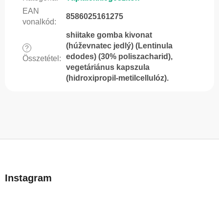
EAN
8586025161275
vonalkód
:
shiitake gomba kivonat
(húževnatec jedlý) (Lentinula
?
edodes) (30% poliszacharid),
Összetétel
:
vegetáriánus kapszula
(hidroxipropil-metilcellulóz).
L
á
b
Instagram
l
é
c