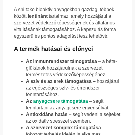
A shiitake bioaktív anyagokban gazdag, többek
között
lentinánt
tartalmaz, amely hozzájárul a
szervezet védekezőképességének és általános
vitalitásának támogatásához. A kapszulás forma
egyszerű és pontos adagolást tesz lehetővé.
A termék hatásai és előnyei
Az immunrendszer támogatása
– a béta-
glükánok hozzájárulnak a szervezet
természetes védekezőképességéhez.
A szív és az erek támogatása
– hozzájárul
az egészséges szív- és érrendszer
fenntartásához.
Az
anyagcsere támogatása
– segít
fenntartani az anyagcsere egyensúlyát.
Antioxidáns hatás
– segít védeni a sejteket
az oxidatív stresszel szemben.
A szervezet komplex támogatása
–
fokozott terhelés idején is alkalmas.