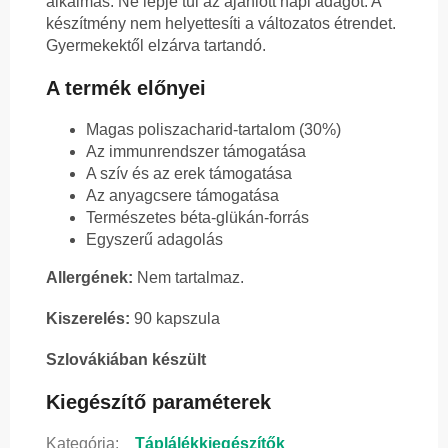
alkalmas. Ne lépje túl az ajánlott napi adagot. A
készítmény nem helyettesíti a változatos étrendet.
Gyermekektől elzárva tartandó.
A termék előnyei
Magas poliszacharid-tartalom (30%)
Az immunrendszer támogatása
A szív és az erek támogatása
Az anyagcsere támogatása
Természetes béta-glükán-forrás
Egyszerű adagolás
Allergének:
Nem tartalmaz.
Kiszerelés:
90 kapszula
Szlovákiában készült
Kiegészítő paraméterek
Kategória
:
Táplálékkiegészítők