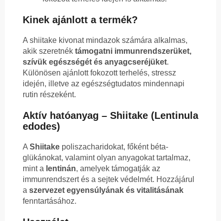
Kinek ajánlott a termék?
A shiitake kivonat mindazok számára alkalmas,
akik szeretnék
támogatni immunrendszerüket,
szívük egészségét és anyagcseréjüket
.
Különösen ajánlott fokozott terhelés, stressz
idején, illetve az egészségtudatos mindennapi
rutin részeként.
Aktív hatóanyag – Shiitake (Lentinula
edodes)
A
Shiitake
poliszacharidokat, főként béta-
glükánokat, valamint olyan anyagokat tartalmaz,
mint a
lentinán
, amelyek támogatják az
immunrendszert és a sejtek védelmét. Hozzájárul
a
szervezet egyensúlyának és vitalitásának
fenntartásához.