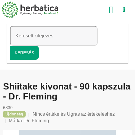
Ugrás
KOSÁ
a
fő
tartalomhoz
KERESÉS
Shiitake kivonat - 90 kapszula
- Dr. Fleming
6830
A
Nincs értékelés
Ugrás az értékeléshez
Újdonság
termék
Márka:
Dr. Fleming
átlagos
értékelése