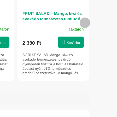
FRUIT SALAD – Mango, kiwi és
avokádó természetes tusfürdő
Következő
 ml -
330 ml - NATURE OF AGIVA
termék
táron
Raktáron
2 390 Ft
rba
Kosárba
azó
A FRUIT SALAD Mango, kiwi és
títja
avokádó természetes tusfürdő
rzetet
gyengéden tisztítja a bőrt, és hidratáló
ája
ápolást nyújt 91% természetes
eredetű összetevővel. A mangó- és
kivikivonat,...