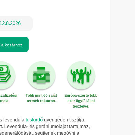
12.8.2026
 a kosárhoz
zafizetési
Több mint 60 saját
Európa-szerte több
ancia.
termék raktáron.
ezer ügyfél által
tesztelve.
és levendula
tusfürdő
gyengéden tisztítja,
őrt. Levendula- és gerániumolajat tartalmaz,
regenerálódását, segítenek megóvni a