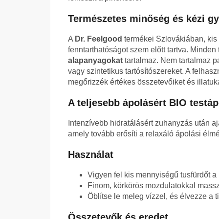
Természetes minőség és kézi gy
A
Dr. Feelgood
termékei Szlovákiában, kis 
fenntarthatóságot szem előtt tartva. Minden
alapanyagokat
tartalmaz. Nem tartalmaz p
vagy szintetikus tartósítószereket. A felhasz
megőrizzék értékes összetevőiket és illatuka
A teljesebb ápolásért BIO testáp
Intenzívebb hidratálásért zuhanyzás után aj
amely tovább erősíti a relaxáló ápolási élm
Használat
Vigyen fel kis mennyiségű tusfürdőt a
Finom, körkörös mozdulatokkal masszí
Öblítse le meleg vízzel, és élvezze a 
Összetevők és eredet