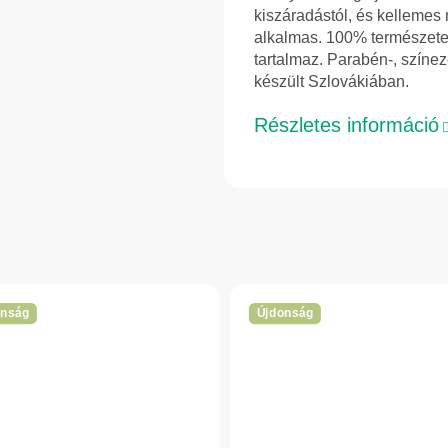
kiszáradástól, és kellemes
alkalmas. 100% természetes
tartalmaz. Parabén-, színez
készült Szlovákiában.
Részletes információ
onság
Újdonság