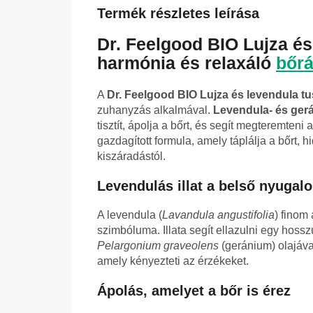
Termék részletes leírása
Dr. Feelgood BIO Lujza é
harmónia és relaxáló
bőrá
A
Dr. Feelgood BIO Lujza és levendula t
zuhanyzás alkalmával.
Levendula- és gerá
tisztít, ápolja a bőrt, és segít megteremten
gazdagított formula, amely táplálja a bőrt, h
kiszáradástól.
Levendulás illat a belső nyugal
A levendula (
Lavandula angustifolia
) finom
szimbóluma. Illata segít ellazulni egy hossz
Pelargonium graveolens
(geránium) olajáv
amely kényezteti az érzékeket.
Ápolás, amelyet a bőr is érez