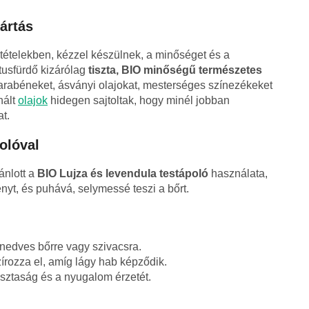
ártás
tételekben, kézzel készülnek, a minőséget és a
 tusfürdő kizárólag
tiszta, BIO minőségű természetes
arabéneket, ásványi olajokat, mesterséges színezékeket
nált
olajok
hidegen sajtoltak, hogy minél jobban
t.
olóval
ánlott a
BIO Lujza és levendula testápoló
használata,
ényt, és puhává, selymessé teszi a bőrt.
 nedves bőrre vagy szivacsra.
rozza el, amíg lágy hab képződik.
tisztaság és a nyugalom érzetét.