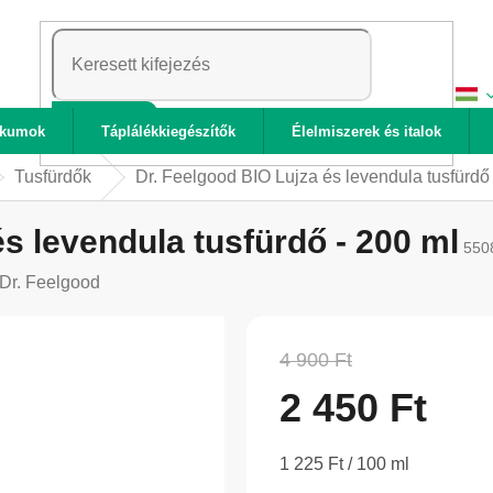
KERESÉS
ikumok
Táplálékkiegészítők
Élelmiszerek és italok
Tusfürdők
Dr. Feelgood BIO Lujza és levendula tusfürdő
és levendula tusfürdő - 200 ml
550
Dr. Feelgood
4 900 Ft
2 450 Ft
Egységár:
1 225 Ft / 100 ml