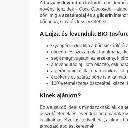
A
Lujza és levendula
tusfürdő a bőr termés
növényi tenzidek –
Coco Glucoside
– alapos
bőrt, míg a
szezámolaj
és a
glicerin
intenzí
bőr puha, sima és friss érzetéhez.
A Lujza és levendula BIO tusfür
Gyengéden tisztítja a bőrt kiszárító érz
glicerin- és szezámolaj-tartalmának k
segít megnyugtatni az érzékeny, kipir
a levendulaolaj illata ellazító, esti has
a gerániumolaj illata harmonikus, kieg
érzékeny és száraz bőrre is alkalmas,
100% természetes összetétel, kézzel 
Kinek ajánlott?
Ez a tusfürdő ideális mindazoknak, akik a
t
összetételének és levendulatartalmának k
is alkalmas. Azok is kedvelhetik, akiknek b
támogató ápolást keresnek.