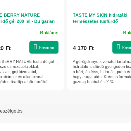
E BERRY NATURE
TASTE MY SKIN hidratáló
ürdő gél 200 ml - Bulgarian
természetes tusfürdő
 Karlovo
görögdinnye-kivonattal 300
Raktáron
Rak
NATURE OF AGIVA
20 Ft
4 170 Ft
Kosárba
Kosá
 BERRY NATURE tusfürdő gél
A görögdinnye-kivonatot tartalm
szetes rózsaolajokkal,
hidratáló tusfürdő gyengéden tisz
ízzel, goji kivonattal,
a bőrt, és friss, hidratált, puha é
roteinnel és allantoinnal
hagy maga után. Krémes formul
den tisztítja a bőrt anélkül,
gazdag habbal és 91%...
iszárítaná....
eszélgetés