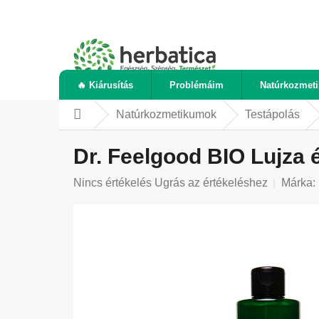
Ugrás
a
fő
tartalomhoz
🔥 Kiárusítás
Problémáim
Natúrkozmet
Natúrkozmetikumok
Testápolás
Kezdőlap
Dr. Feelgood BIO Lujza 
A
Nincs értékelés
Ugrás az értékeléshez
Márka:
termék
átlagos
értékelése
5-
ből
0,0
csillag.