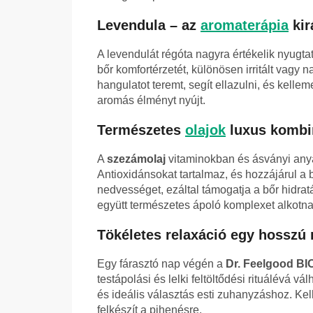
Levendula – az
aromaterápia
kir
A levendulát régóta nagyra értékelik nyugtat
bőr komfortérzetét, különösen irritált vagy 
hangulatot teremt, segít ellazulni, és kel
aromás élményt nyújt.
Természetes
olajok
luxus kombi
A
szezámolaj
vitaminokban és ásványi anya
Antioxidánsokat tartalmaz, és hozzájárul a 
nedvességet, ezáltal támogatja a bőr hidrat
együtt természetes ápoló komplexet alkotn
Tökéletes relaxáció egy hosszú 
Egy fárasztó nap végén a
Dr. Feelgood BIO
testápolási és lelki feltöltődési rituálévá vál
és ideális választás esti zuhanyzáshoz. Kel
felkészít a pihenésre.