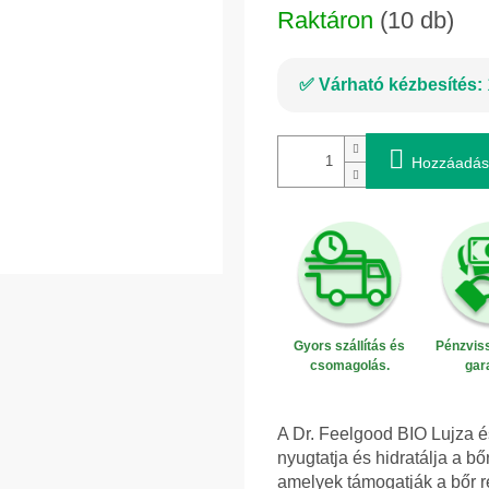
Raktáron
(10 db)
Várható kézbesítés:
Hozzáadás
Gyors szállítás és
Pénzviss
csomagolás.
gar
A Dr. Feelgood BIO Lujza 
nyugtatja és hidratálja a b
amelyek támogatják a bőr 