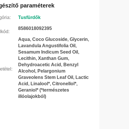
gészítő paraméterek
gória
:
Tusfürdők
8586018092395
lkód
:
Aqua, Coco Glucoside, Glycerin,
Lavandula Angustifolia Oil,
Sesamum Indicum Seed Oil,
Lecithin, Xanthan Gum,
Dehydroacetic Acid, Benzyl
etétel
:
Alcohol, Pelargonium
Graveolens Stem Leaf Oil, Lactic
Acid, Linalool*, Citronellol*,
Geraniol* (*természetes
illóolajokból)