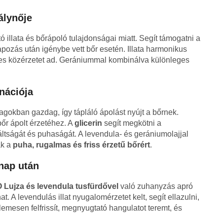
álynője
ó illata és bőrápoló tulajdonságai miatt. Segít támogatni a
napozás után igénybe vett bőr esetén. Illata harmonikus
lemes közérzetet ad. Gerániummal kombinálva különleges
nációja
gokban gazdag, így tápláló ápolást nyújt a bőrnek.
bőr ápolt érzetéhez. A
glicerin
segít megkötni a
áltságát és puhaságát. A levendula- és gerániumolajjal
ak a
puha, rugalmas és friss érzetű bőrért
.
nap után
 Lujza és levendula tusfürdővel
való zuhanyzás apró
hat. A levendulás illat nyugalomérzetet kelt, segít ellazulni,
lemesen felfrissít, megnyugtató hangulatot teremt, és