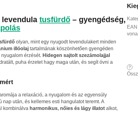
Kie
s levendula
tusfürdő
– gyengédség,
Kate
polás
EAN
vona
usfürdő
olyan, mint egy nyugodt levendulakert minden
nium illóolaj
tartalmának köszönhetően gyengéden
i a nyugalom érzését.
Hidegen sajtolt szezámolajjal
idratált, puha érzetet hagy maga után, és segít óvni a
?
Össz
omért
 aromája a relaxáció, a nyugalom és az egyensúly
ú nap után, és kellemes esti hangulatot teremt. A
al kombinálva
harmonikus, nőies és lágy illatot
alkot,