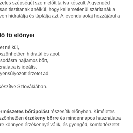
zetes szépségét szem előtt tartva készült. A gyengéd
an tisztítanak anélkül, hogy kellemetlenül szárítanák a
ven hidratálja és táplálja azt. A levendulaolaj hozzájárul a
dő fő előnyei
et nélkül,
öszönhetően hidratál és ápol,
osodásra hajlamos bőrt,
ználatra is ideális,
yensúlyozott érzetet ad,
készítve Szlovákiában.
ermészetes bőrápolást
részesítik előnyben. Kíméletes
öszönhetően
érzékeny bőrre
és mindennapos használatra
őre könnyen érzékennyé válik, és gyengéd, komfortérzetet