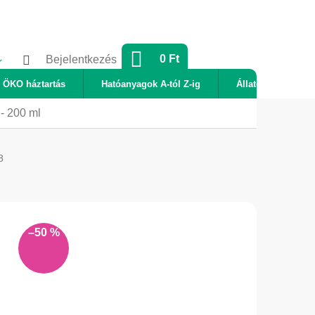
KOSÁR
0 Ft
Bejelentkezés
ÖKO háztartás
Hatóanyagok A-tól Z-ig
Állatok
Új
 - 200 ml
8
–50 %