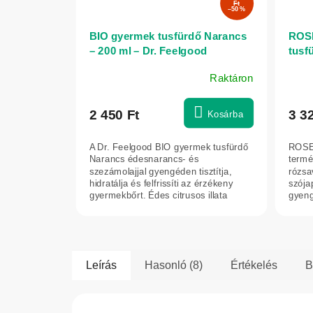
Ft
–50 %
BIO gyermek tusfürdő Narancs
ROS
– 200 ml – Dr. Feelgood
tusf
Rose
Raktáron
2 450 Ft
3 3
Kosárba
A Dr. Feelgood BIO gyermek tusfürdő
ROSE
Narancs édesnarancs- és
termé
szezámolajjal gyengéden tisztítja,
rózsav
hidratálja és felfrissíti az érzékeny
szójap
gyermekbőrt. Édes citrusos illata
gyengé
jókedvre...
hogy k
Leírás
Hasonló (8)
Értékelés
B