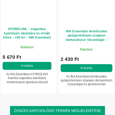
HYDROLINA – organikus
INA Essentials természetes
kamillavíz ekcémára és irritált
gyógynövényes szappan
bőrre – 150 ml – INA Essentials
damaszkuszi rózsaolajjal –
tápláló hatás – 105 g
Raktáron
Raktáron
5 670 Ft
2 430 Ft
Kosárba
Kosárba
Az INA Essentials HYDROLINA
Az INA Essentials természetes
Kamilla organikus kamillavíz
gyógynövényes szappan damaszkuszi
mindennapos ápolásra készült
rózsaolajjal és gerániummal
ekcémára hajlamos, irritált,
kíméletesen tisztítja, hidratálja és
érzékeny és száraz bőrre. 100%
táplálja a bőrt anélkül, hogy
tiszta kamillahidrátumot...
kiszárítaná....
ÖSSZES KAPCSOLÓDÓ TERMÉK MEGJELENÍTÉSE