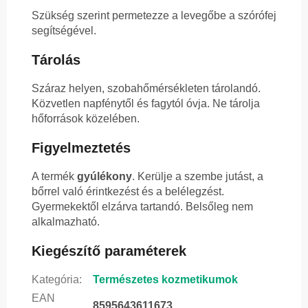
Szükség szerint permetezze a levegőbe a szórófej
segítségével.
Tárolás
Száraz helyen, szobahőmérsékleten tárolandó.
Közvetlen napfénytől és fagytól óvja. Ne tárolja
hőforrások közelében.
Figyelmeztetés
A termék
gyúlékony
. Kerülje a szembe jutást, a
bőrrel való érintkezést és a belélegzést.
Gyermekektől elzárva tartandó. Belsőleg nem
alkalmazható.
Kiegészítő paraméterek
Kategória
:
Természetes kozmetikumok
EAN
8595643611673