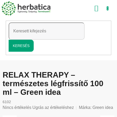
Ugrás
KOSÁ
a
fő
tartalomhoz
KERESÉS
RELAX THERAPY –
természetes légfrissítő 100
ml – Green idea
6102
A
Nincs értékelés
Ugrás az értékeléshez
Márka:
Green idea
termék