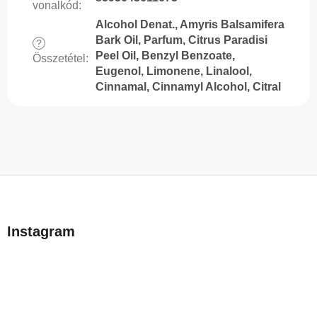
vonalkód
:
Alcohol Denat., Amyris Balsamifera
Bark Oil, Parfum, Citrus Paradisi
?
Peel Oil, Benzyl Benzoate,
Összetétel
:
Eugenol, Limonene, Linalool,
Cinnamal, Cinnamyl Alcohol, Citral
L
á
b
Instagram
l
é
c