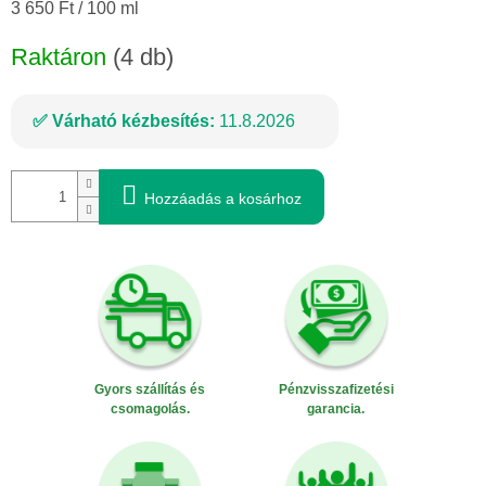
Egységár:
3 650 Ft / 100 ml
Raktáron
(4 db)
Várható kézbesítés:
11.8.2026
Hozzáadás a kosárhoz
Gyors szállítás és
Pénzvisszafizetési
csomagolás.
garancia.