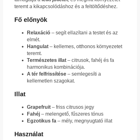
teremt a kikapcsolódáshoz és a feltöltődéshez.
Fő előnyök
Relaxáció
– segít ellazítani a testet és az
elmét.
Hangulat
– kellemes, otthonos környezetet
teremt.
Természetes illat
– citrusok, fahéj és fa
harmonikus kombinációja.
A tér felfrissítése
– semlegesíti a
kellemetlen szagokat.
Illat
Grapefruit
– friss citrusos jegy
Fahéj
– melengető, fűszeres tónus
Egzotikus fa
– mély, megnyugtató illat
Használat