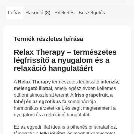
Leírás
Hasonló (8)
Értékelés
Beszélgetés
Termék részletes leírása
Relax Therapy – természetes
légfrissítő a nyugalom és a
relaxáció hangulatáért
A
Relax Therapy
természetes légfrissítő
intenzív,
melengető illattal
, amely egész évben kellemes
otthoni atmoszférát teremt. A
friss grapefruit, a
fahéj és az egzotikus fa
kombinációja
harmonikus érzetet kelt, és segít megteremteni a
nyugalom és a relaxáció hangulatát.
Ez az egyedi illat ideális a pihenés pillanataihoz,
támogatja a
lelki jóllétet
, és meghitt környezetet