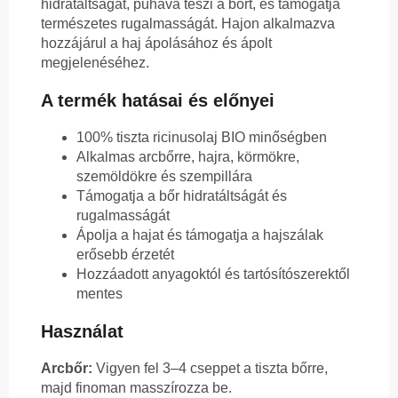
hidratáltságát, puhává teszi a bőrt, és támogatja
természetes rugalmasságát. Hajon alkalmazva
hozzájárul a haj ápolásához és ápolt
megjelenéséhez.
A termék hatásai és előnyei
100% tiszta ricinusolaj BIO minőségben
Alkalmas arcbőrre, hajra, körmökre,
szemöldökre és szempillára
Támogatja a bőr hidratáltságát és
rugalmasságát
Ápolja a hajat és támogatja a hajszálak
erősebb érzetét
Hozzáadott anyagoktól és tartósítószerektől
mentes
Használat
Arcbőr:
Vigyen fel 3–4 cseppet a tiszta bőrre,
majd finoman masszírozza be.