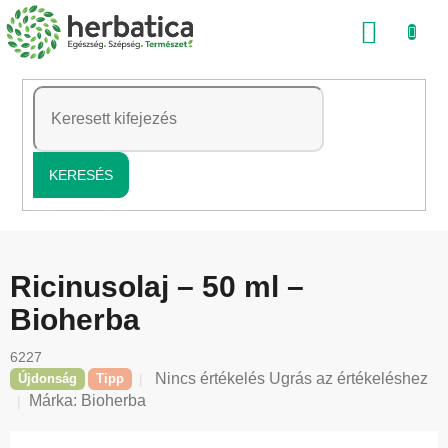
Ugrás
KOSÁ
a
fő
tartalomhoz
KERESÉS
Ricinusolaj – 50 ml –
Bioherba
6227
A
Nincs értékelés
Ugrás az értékeléshez
Újdonság
Tipp
termék
Márka:
Bioherba
átlagos
értékelése