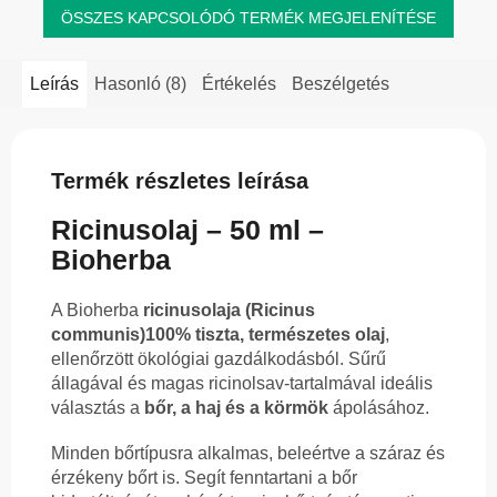
ÖSSZES KAPCSOLÓDÓ TERMÉK MEGJELENÍTÉSE
Leírás
Hasonló (8)
Értékelés
Beszélgetés
Termék részletes leírása
Ricinusolaj – 50 ml –
Bioherba
A Bioherba
ricinusolaja (Ricinus
communis)
100% tiszta, természetes olaj
,
ellenőrzött ökológiai gazdálkodásból. Sűrű
állagával és magas ricinolsav-tartalmával ideális
választás a
bőr, a haj és a körmök
ápolásához.
Minden bőrtípusra alkalmas, beleértve a száraz és
érzékeny bőrt is. Segít fenntartani a bőr