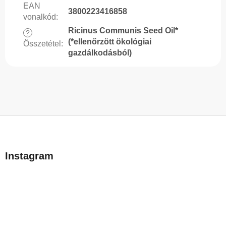
EAN
3800223416858
vonalkód
:
Ricinus Communis Seed Oil*
?
(*ellenőrzött ökológiai
Összetétel
:
gazdálkodásból)
L
á
b
Instagram
l
é
c