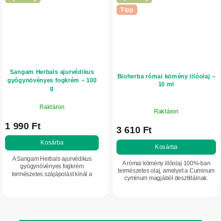
Tipp
Sangam Herbals ajurvédikus
Bioherba római kömény illóolaj –
gyógynövényes fogkrém – 100
10 ml
g
Raktáron
Raktáron
1 990 Ft
3 610 Ft
Kosárba
Kosárba
A Sangam Herbals ajurvédikus
A római kömény illóolaj 100%-ban
gyógynövényes fogkrém
természetes olaj, amelyet a Cuminum
természetes szájápolást kínál a
cyminum magjából desztillálnak.
hagyományos ajurvédikus
Jellegzetesen fűszeres, meleg és
gyógynövények erejével. Segít
enyhén édeskés illata finom földes
megőrizni a fogak és az íny jó...
tónussal...