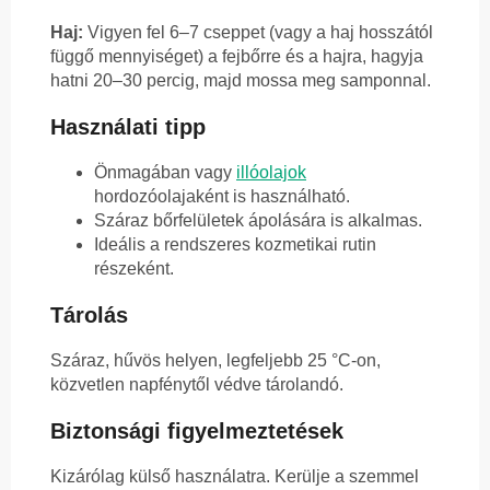
Haj:
Vigyen fel 6–7 cseppet (vagy a haj hosszától
függő mennyiséget) a fejbőrre és a hajra, hagyja
hatni 20–30 percig, majd mossa meg samponnal.
Használati tipp
Önmagában vagy
illóolajok
hordozóolajaként is használható.
Száraz bőrfelületek ápolására is alkalmas.
Ideális a rendszeres kozmetikai rutin
részeként.
Tárolás
Száraz, hűvös helyen, legfeljebb 25 °C-on,
közvetlen napfénytől védve tárolandó.
Biztonsági figyelmeztetések
Kizárólag külső használatra. Kerülje a szemmel