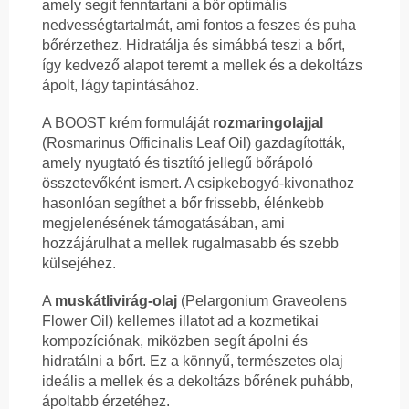
amely segít fenntartani a bőr optimális
nedvességtartalmát, ami fontos a feszes és puha
bőrérzethez. Hidratálja és simábbá teszi a bőrt,
így kedvező alapot teremt a mellek és a dekoltázs
ápolt, lágy tapintásához.
A BOOST krém formuláját
rozmaringolajjal
(Rosmarinus Officinalis Leaf Oil) gazdagították,
amely nyugtató és tisztító jellegű bőrápoló
összetevőként ismert. A csipkebogyó-kivonathoz
hasonlóan segíthet a bőr frissebb, élénkebb
megjelenésének támogatásában, ami
hozzájárulhat a mellek rugalmasabb és szebb
külsejéhez.
A
muskátlivirág-olaj
(Pelargonium Graveolens
Flower Oil) kellemes illatot ad a kozmetikai
kompozíciónak, miközben segít ápolni és
hidratálni a bőrt. Ez a könnyű, természetes olaj
ideális a mellek és a dekoltázs bőrének puhább,
ápoltabb érzetéhez.