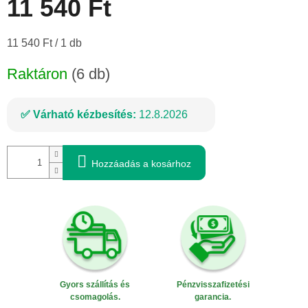
11 540 Ft
Egységár:
11 540 Ft / 1 db
Raktáron
(6 db)
Várható kézbesítés:
12.8.2026
Hozzáadás a kosárhoz
Gyors szállítás és
Pénzvisszafizetési
csomagolás.
garancia.