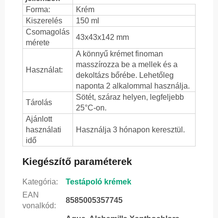
Forma:
Krém
Kiszerelés
150 ml
Csomagolás
43x43x142 mm
mérete
A könnyű krémet finoman
masszírozza be a mellek és a
Használat:
dekoltázs bőrébe. Lehetőleg
naponta 2 alkalommal használja.
Sötét, száraz helyen, legfeljebb
Tárolás
25°C-on.
Ajánlott
használati
Használja 3 hónapon keresztül.
idő
Kiegészítő paraméterek
Kategória
:
Testápoló krémek
EAN
8585005357745
vonalkód
: