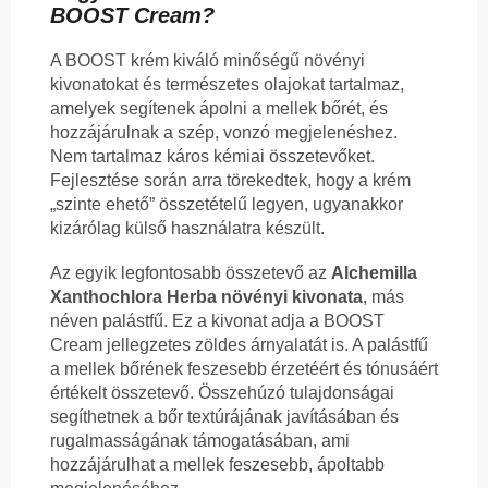
BOOST Cream?
A BOOST krém kiváló minőségű növényi
kivonatokat és természetes olajokat tartalmaz,
amelyek segítenek ápolni a mellek bőrét, és
hozzájárulnak a szép, vonzó megjelenéshez.
Nem tartalmaz káros kémiai összetevőket.
Fejlesztése során arra törekedtek, hogy a krém
„szinte ehető” összetételű legyen, ugyanakkor
kizárólag külső használatra készült.
Az egyik legfontosabb összetevő az
Alchemilla
Xanthochlora Herba növényi kivonata
, más
néven palástfű. Ez a kivonat adja a BOOST
Cream jellegzetes zöldes árnyalatát is. A palástfű
a mellek bőrének feszesebb érzetéért és tónusáért
értékelt összetevő. Összehúzó tulajdonságai
segíthetnek a bőr textúrájának javításában és
rugalmasságának támogatásában, ami
hozzájárulhat a mellek feszesebb, ápoltabb