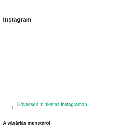
á
b
Instagram
l
é
c
Kövessen minket az Instagramon
A vásárlás menetéről