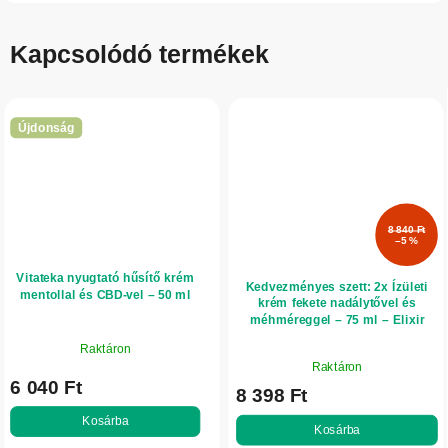
Kapcsolódó termékek
Újdonság
8 840 Ft
–5 %
Vitateka nyugtató hűsítő krém
Kedvezményes szett: 2x Ízületi
mentollal és CBD-vel – 50 ml
krém fekete nadálytővel és
méhméreggel – 75 ml – Elixir
Raktáron
A
Raktáron
termék
6 040 Ft
8 398 Ft
átlagos
értékelése
Kosárba
Kosárba
5-