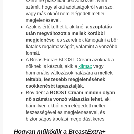
szeretne plasztikai beavatkozást. Nem
számít, hogy alkati adottságokról van szó,
vagy más okból nem elégedett mellei
megjelenésével.
Azok is értékelhetik, akiknél
a szoptatás
után megváltozott a mellek korábbi
megjelenése
, és szeretnék támogatni a bőr
fiatalos rugalmasságát, valamint a vonzóbb
formát.
A BreastExtra+ BOOST Cream azoknak a
nőknek is készült, akik a
klimax
vagy
hormonális változások hatására
a mellek
teltebb, feszesebb megjelenésének
csökkenését tapasztalják
.
Röviden:
a BOOST Cream minden olyan
nő számára vonzó választás lehet
, aki
bármilyen okból nem elégedett mellei
feszességével és megjelenésével, és
biztonságos ápolási megoldást keres.
Hogyan működik a BreastExtra+