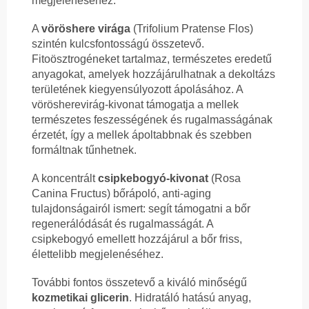
megjelenéséhez.
A
vöröshere virága
(Trifolium Pratense Flos)
szintén kulcsfontosságú összetevő.
Fitoösztrogéneket tartalmaz, természetes eredetű
anyagokat, amelyek hozzájárulhatnak a dekoltázs
területének kiegyensúlyozott ápolásához. A
vörösherevirág-kivonat támogatja a mellek
természetes feszességének és rugalmasságának
érzetét, így a mellek ápoltabbnak és szebben
formáltnak tűnhetnek.
A koncentrált
csipkebogyó-kivonat
(Rosa
Canina Fructus) bőrápoló, anti-aging
tulajdonságairól ismert: segít támogatni a bőr
regenerálódását és rugalmasságát. A
csipkebogyó emellett hozzájárul a bőr friss,
élettelibb megjelenéséhez.
További fontos összetevő a kiváló minőségű
kozmetikai glicerin
. Hidratáló hatású anyag,