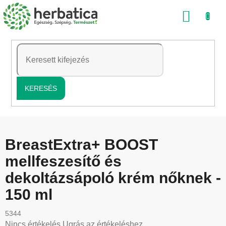
Ugrás
KOSÁ
a
fő
tartalomhoz
KERESÉS
BreastExtra+ BOOST
mellfeszesítő és
dekoltázsápoló krém nőknek -
150 ml
5344
A
Nincs értékelés
Ugrás az értékeléshez