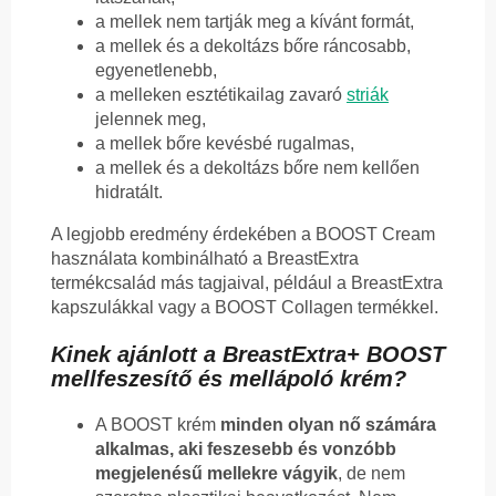
a mellek nem tartják meg a kívánt formát,
a mellek és a dekoltázs bőre ráncosabb,
egyenetlenebb,
a melleken esztétikailag zavaró
striák
jelennek meg,
a mellek bőre kevésbé rugalmas,
a mellek és a dekoltázs bőre nem kellően
hidratált.
A legjobb eredmény érdekében a BOOST Cream
használata kombinálható a BreastExtra
termékcsalád más tagjaival, például a BreastExtra
kapszulákkal vagy a BOOST Collagen termékkel.
Kinek ajánlott a BreastExtra+ BOOST
mellfeszesítő és mellápoló krém?
A BOOST krém
minden olyan nő számára
alkalmas, aki feszesebb és vonzóbb
megjelenésű mellekre vágyik
, de nem