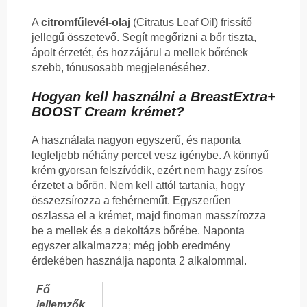
A
citromfűlevél-olaj
(Citratus Leaf Oil) frissítő
jellegű összetevő. Segít megőrizni a bőr tiszta,
ápolt érzetét, és hozzájárul a mellek bőrének
szebb, tónusosabb megjelenéséhez.
Hogyan kell használni a BreastExtra+
BOOST Cream krémet?
A használata nagyon egyszerű, és naponta
legfeljebb néhány percet vesz igénybe. A könnyű
krém gyorsan felszívódik, ezért nem hagy zsíros
érzetet a bőrön. Nem kell attól tartania, hogy
összezsírozza a fehérneműt. Egyszerűen
oszlassa el a krémet, majd finoman masszírozza
be a mellek és a dekoltázs bőrébe. Naponta
egyszer alkalmazza; még jobb eredmény
érdekében használja naponta 2 alkalommal.
Fő
jellemzők