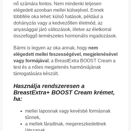
nő számára fontos. Nem mindenki teljesen
elégedett azonban mellei külsejével. Ennek
többféle oka lehet: külső hatások, például a
dohányzás vagy a kedvezőtlen életmód, az
anyasággal járó változások, illetve az életkorral
összefüggő természetes hormonális ingadozások.
Bármi is legyen az oka annak, hogy
nem
elégedett mellei feszességével, megjelenésével
vagy formájával
, a BreastExtra BOOST Cream a
test és a nőies megjelenés harmóniájának
támogatására készült.
Használja rendszeresen a
BreastExtra+ BOOST Cream krémet,
ha:
mellei laposnak vagy kevésbé formásnak
tűnnek,
a mellek fáradtnak, megereszkedettnek
látszanak,