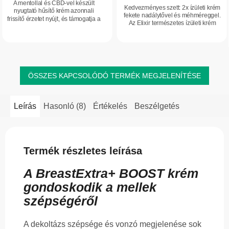
A mentollal és CBD-vel készült
ből
Kedvezményes szett: 2x ízületi krém
nyugtató hűsítő krém azonnali
5,0
fekete nadálytővel és méhméreggel.
frissítő érzetet nyújt, és támogatja a
Az Elixir természetes ízületi krém
csillag.
bőr komfortérzetét fáradtság,
fekete nadálytővel és méhméreggel a
feszülés vagy túlmelegedés esetén.
hagyományos növényi tudás és a...
A mentol, a...
ÖSSZES KAPCSOLÓDÓ TERMÉK MEGJELENÍTÉSE
Leírás
Hasonló (8)
Értékelés
Beszélgetés
Termék részletes leírása
A BreastExtra+ BOOST krém
gondoskodik a mellek
szépségéről
A dekoltázs szépsége és vonzó megjelenése sok