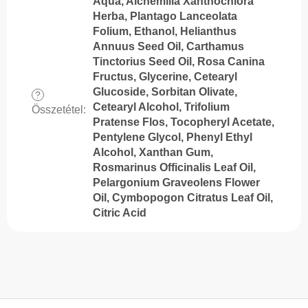
Aqua, Alchemilla Xanthochlora
Herba, Plantago Lanceolata
Folium, Ethanol, Helianthus
Annuus Seed Oil, Carthamus
Tinctorius Seed Oil, Rosa Canina
Fructus, Glycerine, Cetearyl
Glucoside, Sorbitan Olivate,
?
Cetearyl Alcohol, Trifolium
Összetétel
:
Pratense Flos, Tocopheryl Acetate,
Pentylene Glycol, Phenyl Ethyl
Alcohol, Xanthan Gum,
Rosmarinus Officinalis Leaf Oil,
Pelargonium Graveolens Flower
Oil, Cymbopogon Citratus Leaf Oil,
Citric Acid
L