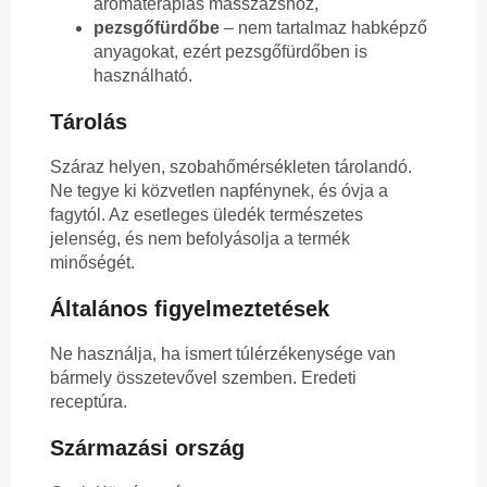
aromaterápiás masszázshoz,
pezsgőfürdőbe
– nem tartalmaz habképző
anyagokat, ezért pezsgőfürdőben is
használható.
Tárolás
Száraz helyen, szobahőmérsékleten tárolandó.
Ne tegye ki közvetlen napfénynek, és óvja a
fagytól. Az esetleges üledék természetes
jelenség, és nem befolyásolja a termék
minőségét.
Általános figyelmeztetések
Ne használja, ha ismert túlérzékenysége van
bármely összetevővel szemben. Eredeti
receptúra.
Származási ország