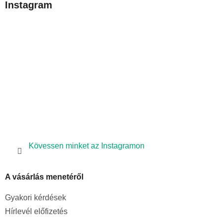
Instagram
l
é
c
Kövessen minket az Instagramon
A vásárlás menetéről
Gyakori kérdések
Hírlevél előfizetés