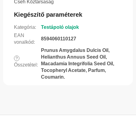
Cseh Köztársaság
Kiegészítő paraméterek
Kategória
:
Testápoló olajok
EAN
8594060110127
vonalkód
:
Prunus Amygdalus Dulcis Oil,
Helianthus Annuus Seed Oil,
?
Macadamia Integrifolia Seed Oil,
Összetétel
:
Tocopheryl Acetate, Parfum,
Coumarin.
L
á
b