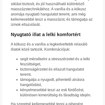
siklást biztosít, és jól használható különböző
masszázstechnikákhoz. A vanília és a kókusz
aromája nyugtató hangulatot teremt, ami még
kellemesebbé teszi a masszázst, és támogatja az
izmok ellazulását.
Nyugtató illat a lelki komfortért
A kókusz és a vanília a legkedveltebb relaxáló
illatok közé tartozik. Kombinációjuk:
segít mérsékelni a stresszérzetet és a lelki
feszültséget,
biztonságérzetet és ellazult hangulatot
teremt,
támogatja a nyugodt, pihentető alvásra
hangolódást,
kényelmesebbé teszi az esti fürdőzést,
különösen kimerültség és fáradtság idején.
Ha szeretné kellemesebbé tenni a pihenést,