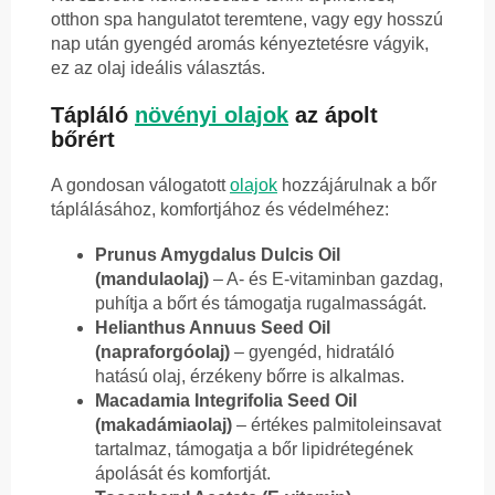
otthon spa hangulatot teremtene, vagy egy hosszú
nap után gyengéd aromás kényeztetésre vágyik,
ez az olaj ideális választás.
Tápláló
növényi olajok
az ápolt
bőrért
A gondosan válogatott
olajok
hozzájárulnak a bőr
táplálásához, komfortjához és védelméhez:
Prunus Amygdalus Dulcis Oil
(mandulaolaj)
– A- és E-vitaminban gazdag,
puhítja a bőrt és támogatja rugalmasságát.
Helianthus Annuus Seed Oil
(napraforgóolaj)
– gyengéd, hidratáló
hatású olaj, érzékeny bőrre is alkalmas.
Macadamia Integrifolia Seed Oil
(makadámiaolaj)
– értékes palmitoleinsavat
tartalmaz, támogatja a bőr lipidrétegének
ápolását és komfortját.