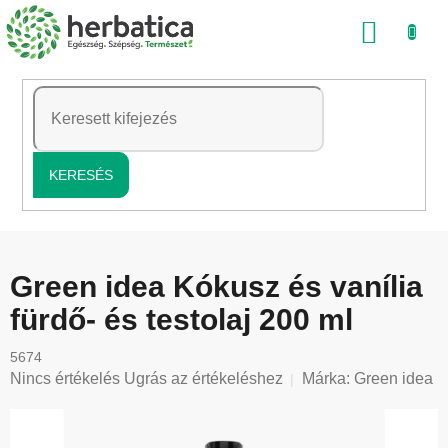
Ugrás
KOSÁ
a
fő
tartalomhoz
KERESÉS
Green idea Kókusz és vanília
fürdő- és testolaj 200 ml
5674
A
Nincs értékelés
Ugrás az értékeléshez
Márka:
Green idea
termék
átlagos
értékelése