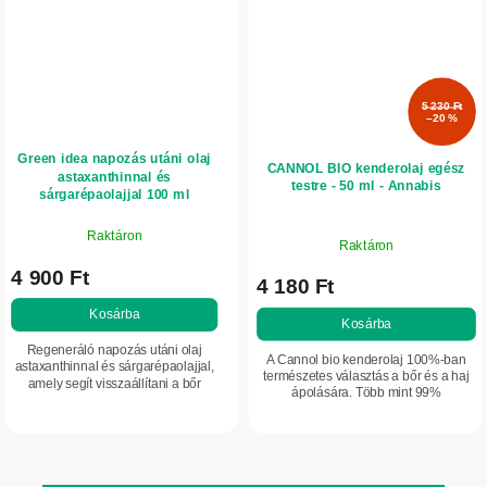
5 230 Ft
–20 %
Green idea napozás utáni olaj
CANNOL BIO kenderolaj egész
astaxanthinnal és
testre - 50 ml - Annabis
sárgarépaolajjal 100 ml
Raktáron
Raktáron
4 900 Ft
4 180 Ft
Kosárba
Kosárba
Regeneráló napozás utáni olaj
A Cannol bio kenderolaj 100%-ban
astaxanthinnal és sárgarépaolajjal,
természetes választás a bőr és a haj
amely segít visszaállítani a bőr
ápolására. Több mint 99%
hidratáltságát, rugalmasságát és
kendereredetű összetevőt tartalmaz.
természetes megjelenését.
Relaxáló és sportmasszázshoz is
Támogatja a...
alkalmas....