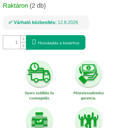
Raktáron
(2 db)
Várható kézbesítés:
12.8.2026
Hozzáadás a kosárhoz
Gyors szállítás és
Pénzvisszafizetési
csomagolás.
garancia.