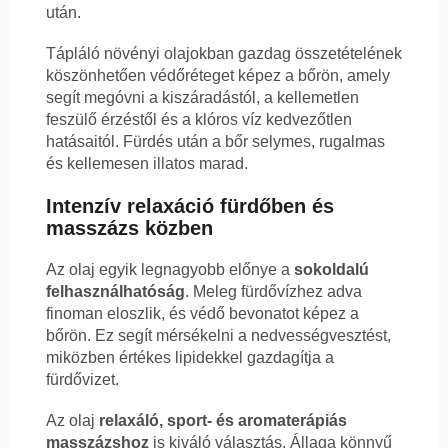
után.
Tápláló növényi olajokban gazdag összetételének
köszönhetően védőréteget képez a bőrön, amely
segít megóvni a kiszáradástól, a kellemetlen
feszülő érzéstől és a klóros víz kedvezőtlen
hatásaitól. Fürdés után a bőr selymes, rugalmas
és kellemesen illatos marad.
Intenzív relaxáció fürdőben és
masszázs közben
Az olaj egyik legnagyobb előnye a
sokoldalú
felhasználhatóság
. Meleg fürdővízhez adva
finoman eloszlik, és védő bevonatot képez a
bőrön. Ez segít mérsékelni a nedvességvesztést,
miközben értékes lipidekkel gazdagítja a
fürdővizet.
Az olaj
relaxáló, sport- és aromaterápiás
masszázshoz
is kiváló választás. Állaga könnyű