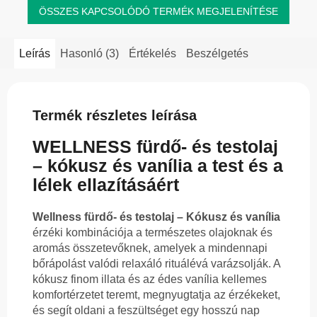
ÖSSZES KAPCSOLÓDÓ TERMÉK MEGJELENÍTÉSE
Leírás
Hasonló (3)
Értékelés
Beszélgetés
Termék részletes leírása
WELLNESS fürdő- és testolaj
– kókusz és vanília a test és a
lélek ellazításáért
Wellness fürdő- és testolaj – Kókusz és vanília
érzéki kombinációja a természetes olajoknak és
aromás összetevőknek, amelyek a mindennapi
bőrápolást valódi relaxáló rituálévá varázsolják. A
kókusz finom illata és az édes vanília kellemes
komfortérzetet teremt, megnyugtatja az érzékeket,
és segít oldani a feszültséget egy hosszú nap