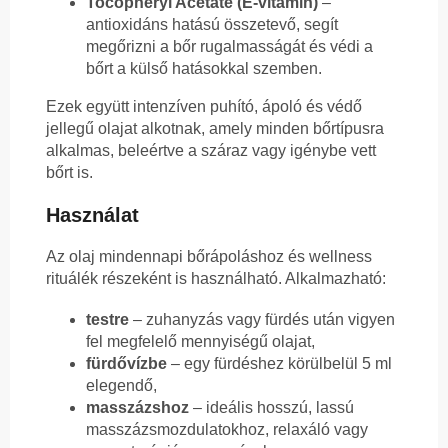
Tocopheryl Acetate (E-vitamin)
–
antioxidáns hatású összetevő, segít
megőrizni a bőr rugalmasságát és védi a
bőrt a külső hatásokkal szemben.
Ezek együtt intenzíven puhító, ápoló és védő
jellegű olajat alkotnak, amely minden bőrtípusra
alkalmas, beleértve a száraz vagy igénybe vett
bőrt is.
Használat
Az olaj mindennapi bőrápoláshoz és wellness
rituálék részeként is használható. Alkalmazható:
testre
– zuhanyzás vagy fürdés után vigyen
fel megfelelő mennyiségű olajat,
fürdővízbe
– egy fürdéshez körülbelül 5 ml
elegendő,
masszázshoz
– ideális hosszú, lassú
masszázsmozdulatokhoz, relaxáló vagy