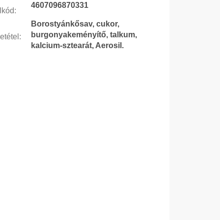
4607096870331
lkód
:
Borostyánkősav, cukor,
burgonyakeményítő, talkum,
etétel
:
kalcium-sztearát, Aerosil.