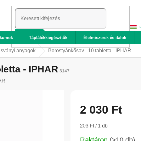
KERESÉS
ikumok
Táplálékkiegészítők
Élelmiszerek és italok
ásványi anyagok
Borostyánkősav - 10 tabletta - IPHAR
letta - IPHAR
3147
AR
2 030 Ft
Egységár:
203 Ft / 1 db
Raktáron
(>10 db)