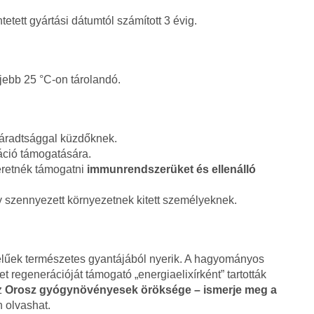
etett gyártási dátumtól számított 3 évig.
jebb 25 °C-on tárolandó.
fáradtsággal küzdőknek.
áció támogatására.
eretnék támogatni
immunrendszerüket és ellenálló
y szennyezett környezetnek kitett személyeknek.
velűek természetes gyantájából nyerik. A hagyományos
t regenerációját támogató „energiaelixírként” tartották
z
Orosz gyógynövényesek öröksége – ismerje meg a
 olvashat.