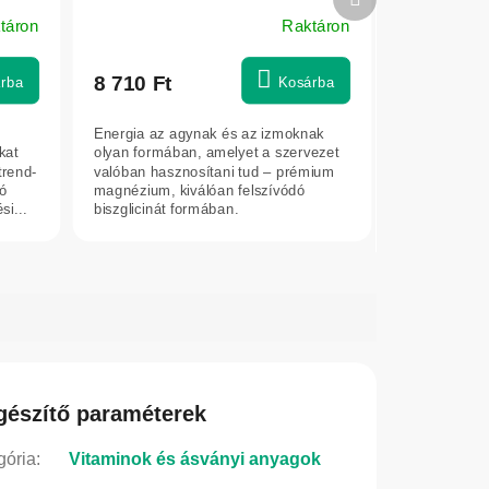
termék
táron
Raktáron
8 710 Ft
rba
Kosárba
Energia az agynak és az izmoknak
kat
olyan formában, amelyet a szervezet
trend-
valóban hasznosítani tud – prémium
zó
magnézium, kiválóan felszívódó
i...
biszglicinát formában.
gészítő paraméterek
gória
:
Vitaminok és ásványi anyagok