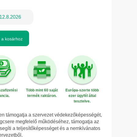
12.8.2026
 a kosárhoz
zafizetési
Több mint 60 saját
Európa-szerte több
ancia.
termék raktáron.
ezer ügyfél által
tesztelve.
sen támogatja a szervezet védekezőképességét,
agcsere megfelelő működéséhez, támogatja az
 segíti a teljesítőképességet és a nemkívánatos
ervezetből.