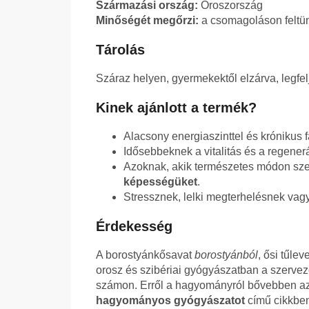
Származási ország:
Oroszország
Minőségét megőrzi:
a csomagoláson feltünt
Tárolás
Száraz helyen, gyermekektől elzárva, legfel
Kinek ajánlott a termék?
Alacsony energiaszinttel és krónikus 
Idősebbeknek a vitalitás és a regener
Azoknak, akik természetes módon sz
képességüket
.
Stressznek, lelki megterhelésnek vag
Érdekesség
A borostyánkősavat
borostyánból
, ősi tűle
orosz és szibériai gyógyászatban a szerveze
számon. Erről a hagyományról bővebben a
hagyományos gyógyászatot
című cikkben