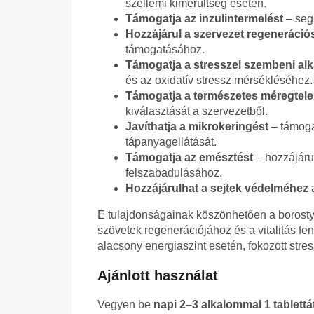
szellemi kimerültség esetén.
Támogatja az inzulintermelést
– segí
Hozzájárul a szervezet regeneráció
támogatásához.
Támogatja a stresszel szembeni al
és az oxidatív stressz mérsékléséhez.
Támogatja a természetes méregtele
kiválasztását a szervezetből.
Javíthatja a mikrokeringést
– támogat
tápanyagellátását.
Támogatja az emésztést
– hozzájáru
felszabadulásához.
Hozzájárulhat a sejtek védelméhez
a
E tulajdonságainak köszönhetően a boros
szövetek regenerációjához és a vitalitás f
alacsony energiaszint esetén, fokozott st
Ajánlott használat
Vegyen be
napi 2–3 alkalommal 1 tablett