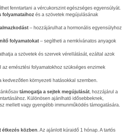
thet fenntartani a vércukorszint egészséges egyensúlyát.
s folyamataihoz
és a szövetek megújulásának
kalmazkodást
– hozzájárulhat a hormonális egyensúlyhoz
nítő folyamatokat
– segítheti a nemkívánatos anyagok
hatja a szövetek és szervek vérellátását, ezáltal azok
l az emésztési folyamatokhoz szükséges enzimek
 kedvezőtlen környezeti hatásokkal szemben.
tyánkősav
támogatja a sejtek megújulását
, hozzájárul a
enntartásához. Különösen ajánlható idősebbeknek,
ressz mellett vagy gyengébb immunműködés támogatására.
át étkezés közben
. Az ajánlott kúraidő 1 hónap. A tartós