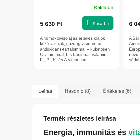
kapszula
50 m
Raktáron
A
term
átlag
5 630 Ft
6 0
Kosárba
érték
5-
A homoktövisolaj az értékes olajok
A Sár
ből
közé tartozik, gazdag vitamin- és
Ameri
5,0
antioxidáns-tartalommal – különösen
Európ
C-vitaminnal, E-vitaminnal, valamint
néven
csilla
F-, P-, K- és A-vitaminnal....
sárká
Ecuad
Leírás
Hasonló (8)
Értékelés (6)
Termék részletes leírása
Energia, immunitás és
vit