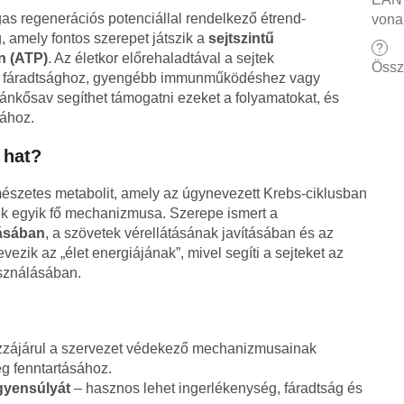
s regenerációs potenciállal rendelkező étrend-
vona
, amely fontos szerepet játszik a
sejtszintű
?
n (ATP)
. Az életkor előrehaladtával a sejtek
Össz
i fáradtsághoz, gyengébb immunműködéshez vagy
ánkősav segíthet támogatni ezeket a folyamatokat, és
sához.
 hat?
észetes metabolit, amely az úgynevezett Krebs-ciklusban
ek egyik fő mechanizmusa. Szerepe ismert a
ásában
, a szövetek vérellátásának javításában és az
zik az „élet energiájának”, mivel segíti a sejteket az
sználásában.
zájárul a szervezet védekező mechanizmusainak
g fenntartásához.
egyensúlyát
– hasznos lehet ingerlékenység, fáradtság és