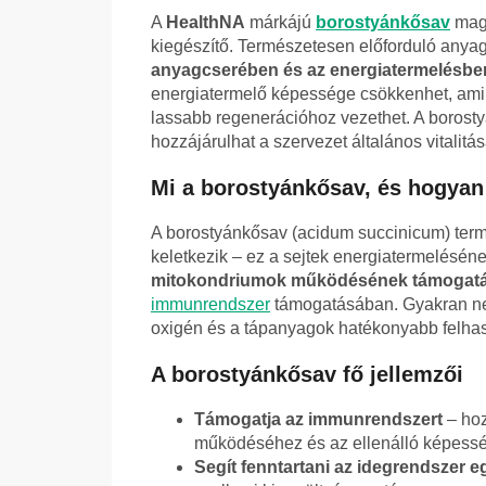
A
HealthNA
márkájú
borostyánkősav
maga
kiegészítő. Természetesen előforduló anyag
anyagcserében és az energiatermelésbe
energiatermelő képessége csökkenhet, am
lassabb regenerációhoz vezethet. A borosty
hozzájárulhat a szervezet általános vitalitá
Mi a borostyánkősav, és hogyan
A borostyánkősav (acidum succinicum) term
keletkezik – ez a sejtek energiatermelésén
mitokondriumok működésének támogat
immunrendszer
támogatásában. Gyakran neve
oxigén és a tápanyagok hatékonyabb felha
A borostyánkősav fő jellemzői
Támogatja az immunrendszert
– hoz
működéséhez és az ellenálló képessé
Segít fenntartani az idegrendszer 