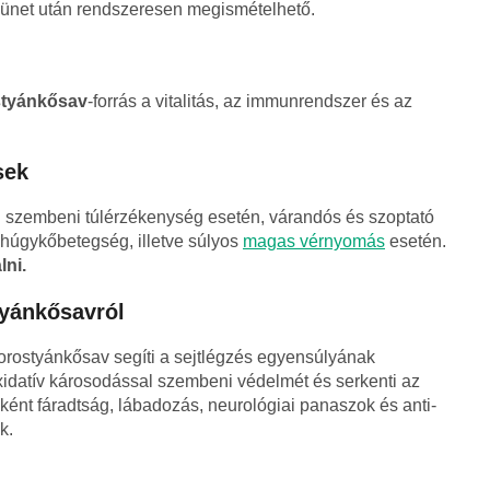
szünet után rendszeresen megismételhető.
styánkősav
-forrás a vitalitás, az immunrendszer és az
sek
 szembeni túlérzékenység esetén, várandós és szoptató
húgykőbetegség, illetve súlyos
magas vérnyomás
esetén.
lni.
yánkősavról
orostyánkősav segíti a sejtlégzés egyensúlyának
xidatív károsodással szembeni védelmét és serkenti az
ént fáradtság, lábadozás, neurológiai panaszok és anti-
k.