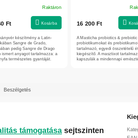
l
Raktáron
Rak
A
ék
termék
os
átlagos
40 Ft
16 200 Ft
Kosárba
Kosá
elése
értékelése
5-
kányvér készítmény a Latin-
A Masticha probiotics & prebiotic
ből
kában Sangre de Grado,
probiotikumokat és prebiotikumo
5,0
ában pedig Sangre de Drago
tartalmazó, egyedi összetételű é
 ismert anyagot tartalmazza: a
kiegészítő. A masztixot tartalma
g.
csillag.
nyfa természetes gyantáját.
kapszulák a mindennapi emésztés
or és Peru...
Beszélgetés
Kie
alitás támogatása
sejtszinten
Kate
EAN