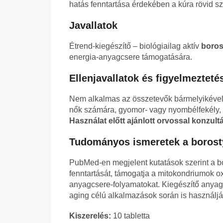
hatás fenntartása érdekében a kúra rövid 
Javallatok
Étrend-kiegészítő – biológiailag aktív
boro
energia-anyagcsere támogatására.
Ellenjavallatok és figyelmezteté
Nem alkalmas az összetevők bármelyikével
nők számára, gyomor- vagy nyombélfekély, 
Használat előtt ajánlott orvossal konzultá
Tudományos ismeretek a borost
PubMed-en megjelent kutatások szerint a b
fenntartását, támogatja a mitokondriumok o
anyagcsere-folyamatokat. Kiegészítő anyagk
aging célú alkalmazások során is használjá
Kiszerelés:
10 tabletta