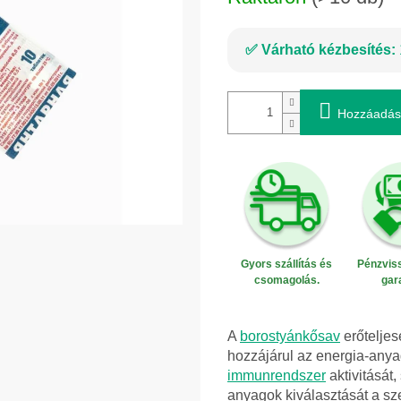
Várható kézbesítés:
Hozzáadás
Gyors szállítás és
Pénzviss
csomagolás.
gar
A
borostyánkősav
erőtelje
hozzájárul az energia-any
immunrendszer
aktivitását,
anyagok kiválasztását a sz