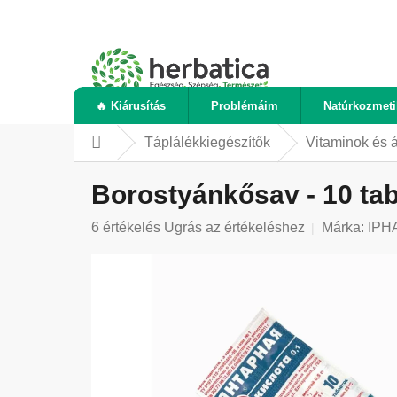
Ugrás
a
fő
tartalomhoz
🔥 Kiárusítás
Problémáim
Natúrkozmet
Táplálékkiegészítők
Vitaminok és 
Kezdőlap
Borostyánkősav - 10 tab
A
6 értékelés
Ugrás az értékeléshez
Márka:
IPH
termék
átlagos
értékelése
5-
ből
5,0
csillag.