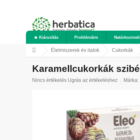
Ugrás
a
fő
tartalomhoz
🔥 Kiárusítás
Problémáim
Natúrkozmet
Élelmiszerek és italok
Cukorkák
Kezdőlap
Karamellcukorkák szibér
A
Nincs értékelés
Ugrás az értékeléshez
Márka:
termék
átlagos
értékelése
5-
ből
0,0
csillag.