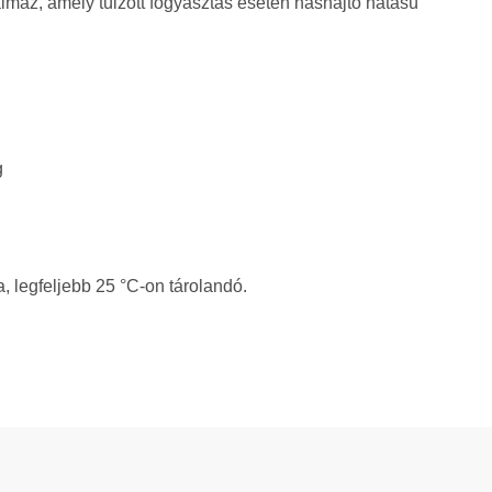
almaz, amely túlzott fogyasztás esetén hashajtó hatású
g
, legfeljebb 25 °C-on tárolandó.