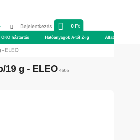
KOSÁR
0 Ft
Bejelentkezés
ÖKO háztartás
Hatóanyagok A-tól Z-ig
Állatok
Új
 g - ELEO
b/19 g - ELEO
4605