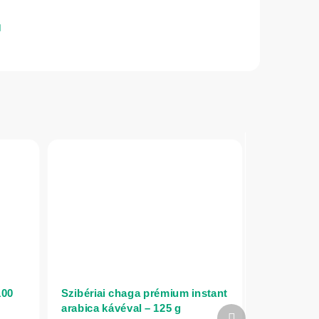
100
Szibériai chaga prémium instant
arabica kávéval – 125 g
Következő