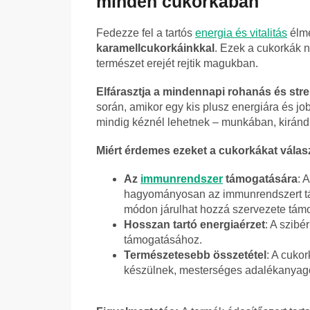
minden cukorkában
Fedezze fel a tartós
energia és vitalitás
élm
karamellcukorkáinkkal
. Ezek a cukorkák 
természet erejét rejtik magukban.
Elfárasztja a mindennapi rohanás és str
során, amikor egy kis plusz energiára és j
mindig kéznél lehetnek – munkában, kiránd
Miért érdemes ezeket a cukorkákat válas
Az
immunrendszer
támogatására
: 
hagyományosan az immunrendszert tám
módon járulhat hozzá szervezete tám
Hosszan tartó energiaérzet
: A szibé
támogatásához.
Természetesebb összetétel
: A cuko
készülnek, mesterséges adalékanyago