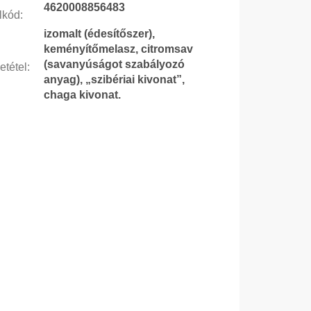
4620008856483
lkód
:
izomalt (édesítőszer),
keményítőmelasz, citromsav
(savanyúságot szabályozó
etétel
:
anyag), „szibériai kivonat”,
chaga kivonat.