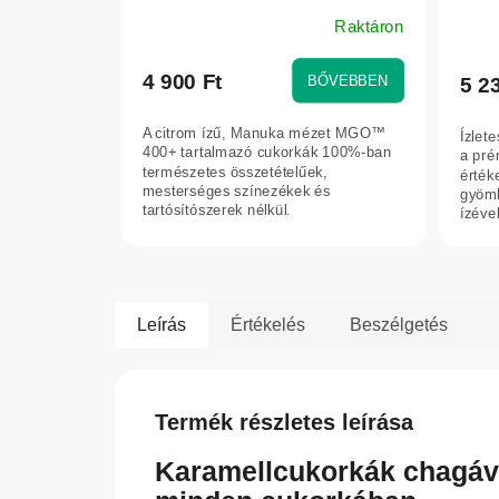
65 g
Raktáron
4 900 Ft
BŐVEBBEN
5 2
A citrom ízű, Manuka mézet MGO™
Ízlet
400+ tartalmazó cukorkák 100%-ban
a pré
természetes összetételűek,
érték
mesterséges színezékek és
gyömb
tartósítószerek nélkül.
ízével
Leírás
Értékelés
Beszélgetés
Termék részletes leírása
Karamellcukorkák chagával