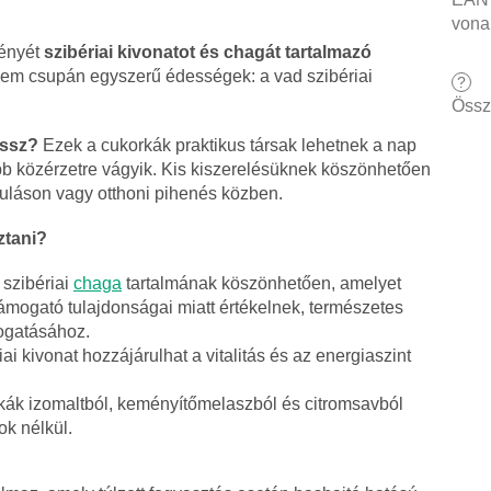
vona
ényét
szibériai kivonatot és chagát tartalmazó
nem csupán egyszerű édességek: a vad szibériai
?
Össz
essz?
Ezek a cukorkák praktikus társak lehetnek a nap
obb közérzetre vágyik. Kis kiszerelésüknek köszönhetően
uláson vagy otthoni pihenés közben.
ztani?
A szibériai
chaga
tartalmának köszönhetően, amelyet
ogató tulajdonságai miatt értékelnek, természetes
ogatásához.
riai kivonat hozzájárulhat a vitalitás és az energiaszint
rkák izomaltból, keményítőmelaszból és citromsavból
k nélkül.