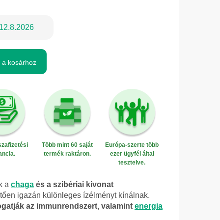
12.8.2026
 a kosárhoz
zafizetési
Több mint 60 saját
Európa-szerte több
ancia.
termék raktáron.
ezer ügyfél által
tesztelve.
k a
chaga
és a szibériai kivonat
ően igazán különleges ízélményt kínálnak.
gatják az immunrendszert, valamint
energia