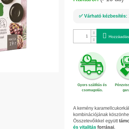
Várható kézbesítés:
Hozzáadás
Gyors szállítás és
Pénzviss
csomagolás.
gar
A kemény karamellcukorká
kombinációjának köszönhet
Összetevőikkel együtt
támo
és vitalitás
forrásai
.