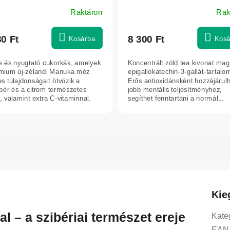
Raktáron
Rak
30 Ft
8 300 Ft
Kosárba
Kosá
es és nyugtató cukorkák, amelyek
Koncentrált zöld tea kivonat ma
mium új-zélandi Manuka méz
epigallokatechin-3-gallát-tartalo
es tulajdonságait ötvözik a
Erős antioxidánsként hozzájárulh
ér és a citrom természetes
jobb mentális teljesítményhez,
, valamint extra C-vitaminnal.
segíthet fenntartani a normál...
Kie
 – a szibériai természet ereje
Kate
EAN