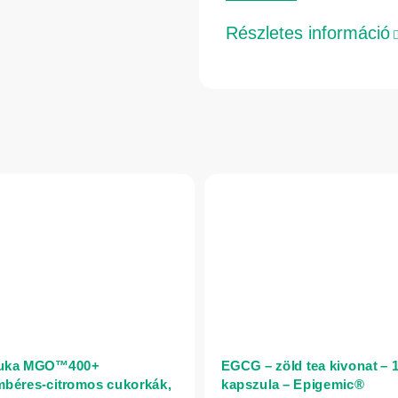
Részletes információ
uka MGO™400+
EGCG – zöld tea kivonat – 
béres-citromos cukorkák,
kapszula – Epigemic®