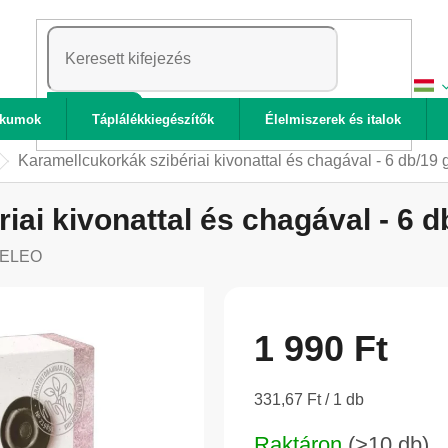
KERESÉS
ikumok
Táplálékkiegészítők
Élelmiszerek és italok
Karamellcukorkák szibériai kivonattal és chagával - 6 db/19
iai kivonattal és chagával - 6 d
ELEO
1 990 Ft
Egységár:
331,67 Ft / 1 db
Raktáron
(>10 db)