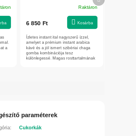
termék
táron
Raktáron
6 850 Ft
rba
Kosárba
gas
Ízletes instant ital nagyszerű ízzel,
mmal.
amelyet a prémium instant arabica
at a
kávé és a jól ismert szibériai chaga
gomba kombinációja tesz
különlegessé. Magas rosttartalmának
és...
gészítő paraméterek
gória
:
Cukorkák