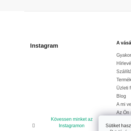
L
á
b
l
A vásá
é
Instagram
c
Gyakor
Hírlevé
Szállít
Termék
Üzleti 
Blog
A mi v
Az Ön 
bizton
Kövessen minket az
Sütiket has
Instagramon