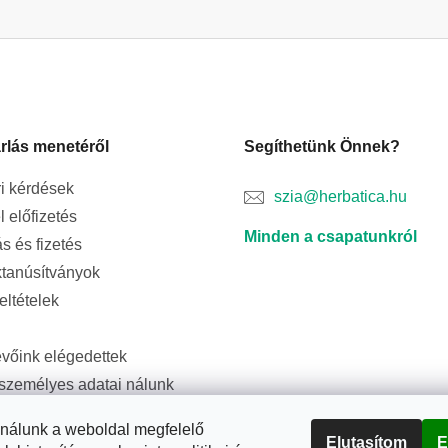
rlás menetéről
Segíthetünk Önnek?
i kérdések
szia@herbatica.hu
l előfizetés
Minden a csapatunkról
ás és fizetés
tanúsítványok
feltételek
evőink elégedettek
személyes adatai nálunk
ságban vannak
ználunk a weboldal megfelelő
Elutasítom
E