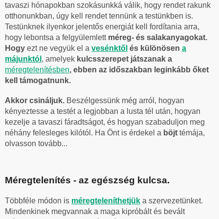
tavaszi hónapokban szokásunkká válik, hogy rendet rakunk
otthonunkban, úgy kell rendet tennünk a testünkben is.
Testünknek ilyenkor jelentős energiát kell fordítania arra,
hogy lebontsa a felgyülemlett
méreg- és salakanyagokat.
Hogy
ezt ne vegyük el a
vesénktől
és különösen
a
májunktól
, amelyek
kulcsszerepet játszanak a
méregtelenítésben
, ebben az időszakban leginkább őket
kell támogatnunk.
Akkor csináljuk.
Beszélgessünk még arról, hogyan
kényeztesse a testét a legjobban a lusta tél után, hogyan
kezelje a tavaszi fáradtságot, és hogyan szabaduljon meg
néhány felesleges kilótól. Ha Önt is érdekel a
böjt
témája,
olvasson tovább...
Méregtelenítés - az egészség kulcsa.
Többféle módon is
méregteleníthetjük
a szervezetünket.
Mindenkinek megvannak a maga kipróbált és bevált