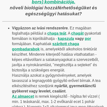
bors) kombinációja.
növeli biológiai hozzáférhetőségüket és
egészségügyi hatásukat?
Vigyázzon az ivási rendszerére
. Ez magában
foglalhatja például a
chaga teát
. A
chagát
gyakorlati
formában is kipróbálhatja -
kapszula
vagy
por
formájában. Kaphatóak
szárított chaga
gombadarabok
is, amelyekből alkoholos tinktúrát
készíthet. Mindenre kiterjedő hatása vitathatatlan -
képes eltávolítani a salakanyagokat a szervezetből,
javítja a nyirokáramlást, "megtisztítja a sejteket" és
biztosítja a szükséges energiát.
Használja azokat a gyógynövényeket, amelyek
tavasszal a legnagyobb gyógyító erővel bírnak. A tea
elkészítéséhez szedjünk
nyárfát, gyermekláncfű
gyökeret vagy levelet, csalánt
.
Az almaecet
is remek kiegészítő - hígítsa fel vízzel (
min. 1 teáskanál, max. 1-2 evőkanál ecet 1 pohár
vízhez ). Naponta 1x3 alkalommal igya meg étkezések