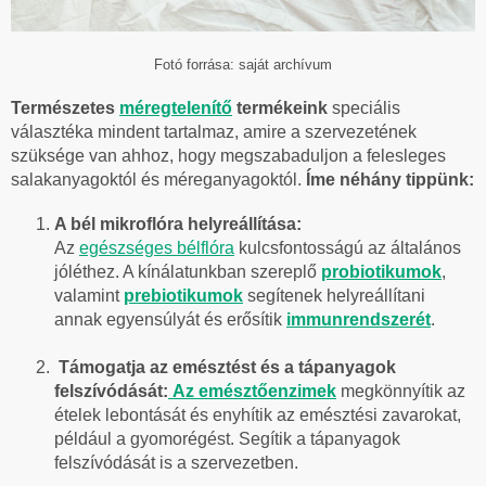
Fotó forrása: saját archívum
Természetes
méregtelenítő
termékeink
speciális
választéka mindent tartalmaz, amire a szervezetének
szüksége van ahhoz, hogy megszabaduljon a felesleges
salakanyagoktól és méreganyagoktól.
Íme néhány tippünk:
A bél mikroflóra helyreállítása:
Az
egészséges bélflóra
kulcsfontosságú az általános
jóléthez. A kínálatunkban szereplő
probiotikumok
,
valamint
prebiotikumok
segítenek helyreállítani
annak egyensúlyát és erősítik
immunrendszerét
.
Támogatja az emésztést és a tápanyagok
felszívódását:
Az emésztőenzimek
megkönnyítik az
ételek lebontását és enyhítik az emésztési zavarokat,
például a gyomorégést. Segítik a tápanyagok
felszívódását is a szervezetben.