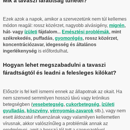
Mik a tavaszi fáradtság tünetei?
Ezek azok a napok, amikor a szervezetünk nem túl kellemes
módon reagál: rossz közérzet, nagyobb alvásigény,
migrén
,
hát- vagy
ízületi
fájdalom...
Emésztési problémák
, mint
székrekedés, puffadás,
gyomorégés
, rossz közérzet,
koncentrációzavar, idegesség és általános
ingerlékenység
is előfordulhat
.
Hogyan lehet megszabadulni a tavaszi
fáradtságtól és leadni a felesleges kilókat?
Először is fel kell ismerni ennek az állapotnak az okait. Ha
nem szenved semmilyen hosszú távú vagy krónikus
betegségben (
vesebetegség
,
cukorbetegség
,
ízületi
gyulladás
,
köszvény
,
vérnyomás-zavarok
stb.), vagy nem
esett áldozatul influenzának vagy valamilyen kellemetlen
vírusnak, akkor valószínűleg a problémák annak az
eredményei, amit a hosszú tél tett a szervezetével.