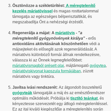
Ösztönözze a székletürítést:
A méregtelenítő
kezelés máriatövissel
és magas rosttartalommal
támogatja az egészséges bélperisztaltikát, és
megszabadítja Önt a nehézségi érzéstől.
Regenerálja a májat:
A
máriatövis
-
"a
méregtelenítő gyógynövények királya" -
erős
antioxidáns aktivitásának köszönhetően
védi a
májsejteket és elősegíti azok regenerálódását. A
máriatövis különböző formái állnak rendelkezésre,
válassza ki az Önnek legmegfelelőbbet:
máriatövismagból préselt olaj
, májtámogató
gyógytea
,
máriatöviskivonat kapszula formájában
, zúzott
máriatövis vagy tinktúra.
Javítsa ivási rendszerét:
Az átgondolt összetételű
gyógyteák
támogatják a máj és az emésztőrendszer
optimális működését. Próbálja ki
tisztító teánkat
, és
kényeztesse szervezetét egy átfogó méregtelenítéssel.
Ez az ital kiváló kiegészítője a méregtelenítés során