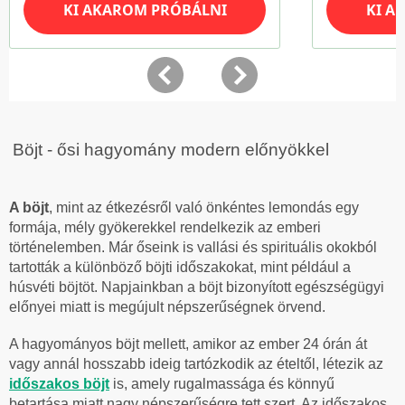
Böjt - ősi hagyomány modern előnyökkel
A böjt
, mint az étkezésről való önkéntes lemondás egy
formája, mély gyökerekkel rendelkezik az emberi
történelemben. Már őseink is vallási és spirituális okokból
tartották a különböző böjti időszakokat, mint például a
húsvéti böjtöt. Napjainkban a böjt bizonyított egészségügyi
előnyei miatt is megújult népszerűségnek örvend.
A hagyományos böjt mellett, amikor az ember 24 órán át
vagy annál hosszabb ideig tartózkodik az ételtől, létezik az
időszakos böjt
is, amely rugalmassága és könnyű
betartása miatt nagy népszerűségre tett szert. Az időszakos