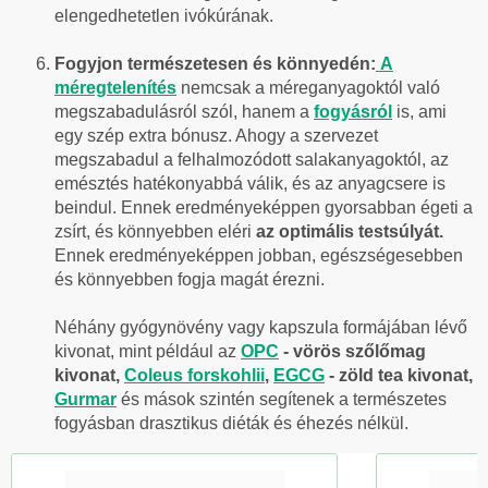
elengedhetetlen ivókúrának.
Fogyjon természetesen és könnyedén:
A
méregtelenítés
nemcsak a méreganyagoktól való
megszabadulásról szól, hanem a
fogyásról
is, ami
egy szép extra bónusz. Ahogy a szervezet
megszabadul a felhalmozódott salakanyagoktól, az
emésztés hatékonyabbá válik, és az anyagcsere is
beindul. Ennek eredményeképpen gyorsabban égeti a
zsírt, és könnyebben eléri
az optimális testsúlyát.
Ennek eredményeképpen jobban, egészségesebben
és könnyebben fogja magát érezni.
Néhány gyógynövény vagy kapszula formájában lévő
kivonat, mint például az
OPC
- vörös szőlőmag
kivonat,
Coleus forskohlii
,
EGCG
- zöld tea kivonat,
Gurmar
és mások szintén segítenek a természetes
fogyásban drasztikus diéták és éhezés nélkül.