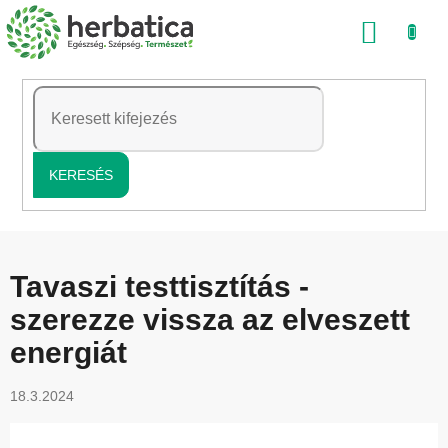
Ugrás
KOSÁ
a
fő
tartalomhoz
KERESÉS
Tavaszi testtisztítás -
szerezze vissza az elveszett
energiát
18.3.2024