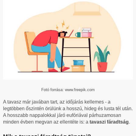
Fotó forrása: www.freepik.com
A tavasz már javában tart, az időjárás kellemes - a
legtöbben őszintén örülünk a hosszú, hideg és lusta tél után.
A hosszabb nappalokkal járó eufóriával párhuzamosan
minden évben megvan az ellentéte is: a
tavaszi fáradtság
.