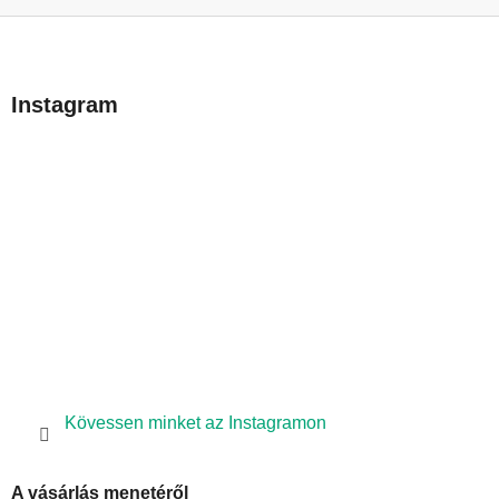
L
á
b
Instagram
l
é
c
Kövessen minket az Instagramon
A vásárlás menetéről