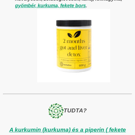
gyömbér,
kurkuma, fekete bors
.
TUDTA?
A kurkumin (kurkuma) és a piperin ( fekete