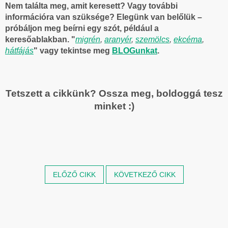
Nem találta meg, amit keresett? Vagy további
információra van szüksége?
Elegünk van belőlük –
próbáljon meg beírni egy szót, például a
keresőablakban. "
migrén
,
aranyér
,
szemölcs
,
ekcéma
,
hátfájás
" vagy tekintse meg
BLOGunkat
.
Tetszett a cikkünk? Ossza meg, boldoggá tesz
minket :)
ELŐZŐ CIKK
KÖVETKEZŐ CIKK