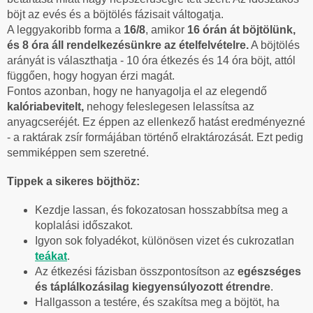
böjt az evés és a böjtölés fázisait váltogatja.
A leggyakoribb forma a
16/8
, amikor
16 órán át böjtölünk,
és 8 óra áll rendelkezésünkre az ételfelvételre.
A böjtölés
arányát is választhatja - 10 óra étkezés és 14 óra böjt, attól
függően, hogy hogyan érzi magát.
Fontos azonban, hogy ne hanyagolja el az elegendő
kalóriabevitelt,
nehogy feleslegesen lelassítsa az
anyagcseréjét. Ez éppen az ellenkező hatást eredményezné
- a raktárak zsír formájában történő elraktározását. Ezt pedig
semmiképpen sem szeretné.
Tippek a sikeres böjthöz:
Kezdje lassan, és fokozatosan hosszabbítsa meg a
koplalási időszakot.
Igyon sok folyadékot, különösen vizet és cukrozatlan
teákat
.
Az étkezési fázisban összpontosítson az
egészséges
és táplálkozásilag kiegyensúlyozott étrendre
.
Hallgasson a testére, és szakítsa meg a böjtöt, ha