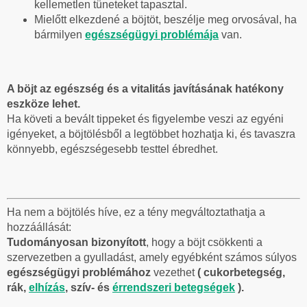
kellemetlen tüneteket tapasztal.
Mielőtt elkezdené a böjtöt, beszélje meg orvosával, ha
bármilyen
egészségügyi problémája
van.
A böjt az egészség és a vitalitás javításának hatékony
eszköze lehet.
Ha követi a bevált tippeket és figyelembe veszi az egyéni
igényeket, a böjtölésből a legtöbbet hozhatja ki, és tavaszra
könnyebb, egészségesebb testtel ébredhet.
Ha nem a böjtölés híve, ez a tény megváltoztathatja a
hozzáállását:
Tudományosan bizonyított
, hogy a böjt csökkenti a
szervezetben a gyulladást, amely egyébként számos súlyos
egészségügyi problémához
vezethet
( cukorbetegség,
rák,
elhízás
, szív- és
érrendszeri betegségek
).