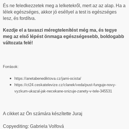
És ne feledkezzetek meg a lelketekről, mert az az alap. Ha a
lélek egészséges, akkor jó eséllyel a test is egészséges
lesz, és fordítva.
Kezdje el a tavaszi méregtelenítést még ma, és tegye
meg az első lépést önmaga egészségesebb, boldogabb
változata felé!
Források:
https://anetabenediktova.cz/jarni-ocista/
https://ct24.ceskatelevize.cz/clanek/veda/pust-funguje-novy-
vyzkum-ukazal-jak-necekane-snizuje-zanety-v-tele-345531
A cikket az Ön számára készítette Juraj
Copyediting: Gabriela Volfová