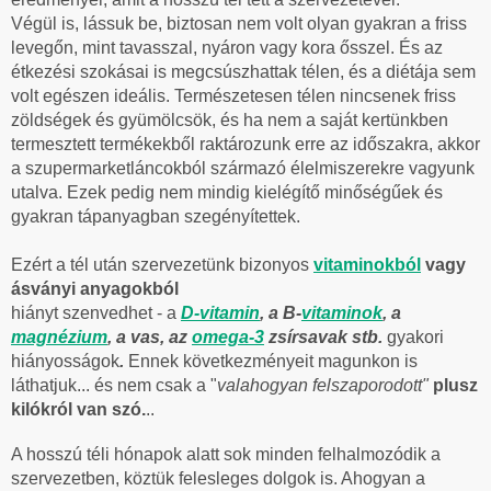
Végül is, lássuk be, biztosan nem volt olyan gyakran a friss
levegőn, mint tavasszal, nyáron vagy kora ősszel. És az
étkezési szokásai is megcsúszhattak télen, és a diétája sem
volt egészen ideális. Természetesen télen nincsenek friss
zöldségek és gyümölcsök, és ha nem a saját kertünkben
termesztett termékekből raktározunk erre az időszakra, akkor
a szupermarketláncokból származó élelmiszerekre vagyunk
utalva. Ezek pedig nem mindig kielégítő minőségűek és
gyakran tápanyagban szegényítettek.
Ezért a tél után szervezetünk bizonyos
vitaminokból
vagy
ásványi anyagokból
hiányt szenvedhet - a
D-vitamin
, a B-
vitaminok
, a
magnézium
, a vas, az
omega-3
zsírsavak
stb.
gyakori
hiányosságok
.
Ennek következményeit magunkon is
láthatjuk... és nem csak a "
valahogyan felszaporodott"
plusz
kilókról van szó.
..
A hosszú téli hónapok alatt sok minden felhalmozódik a
szervezetben, köztük felesleges dolgok is. Ahogyan a