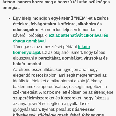
ártson, hanem hozza meg a hosszú tél után szükséges
energiát:
Egy ideig mondjon egyértelmű "NEM"-et a zsíros
ételekre, felvágottakra, koffeinre, alkoholra és
édességekre
. Ha nem tud teljesen lemondani a
kávéról, próbálja ki
ezt az alternatívát cikóriával és
chaga
gombával
.
Támogassa az emésztését például
fekete
köményolajjal
.
Ez az olaj arról ismert, hogy képes
elpusztítani a
parazitákat, gombákat, vírusokat és
baktériumokat
.
Az étrend összeállításakor ügyeljen arra, hogy
elegendő
rostot
kapjon, ami segít megteremteni az
ideális feltételeket a mikrobiomot alkotó jótékony
baktériumok szaporodásához, és segít megelőzni a
székrekedést. A rostok mellett építsen be az étrendjébe
szuperélelmiszereket
és
fűszereket, hogy
fokozza
az anyagcserét és segítsen a gyulladások
gyógyításában. Ilyenek például:
húslevesek,
hüvelyesek, zöldséglevesek, fahéj, fokhagyma,