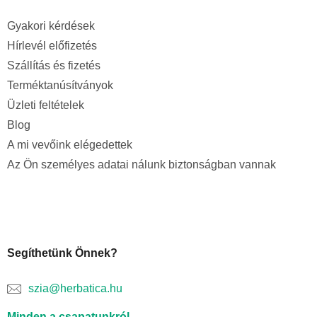
Gyakori kérdések
Hírlevél előfizetés
Szállítás és fizetés
Terméktanúsítványok
Üzleti feltételek
Blog
A mi vevőink elégedettek
Az Ön személyes adatai nálunk biztonságban vannak
Segíthetünk Önnek?
szia@herbatica.hu
Minden a csapatunkról