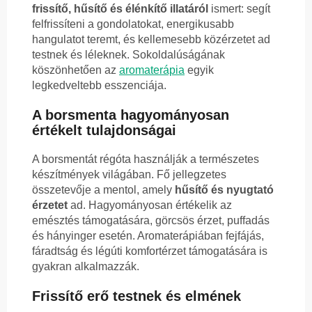
frissítő, hűsítő és élénkítő illatáról
ismert: segít
felfrissíteni a gondolatokat, energikusabb
hangulatot teremt, és kellemesebb közérzetet ad
testnek és léleknek. Sokoldalúságának
köszönhetően az
aromaterápia
egyik
legkedveltebb esszenciája.
A borsmenta hagyományosan
értékelt tulajdonságai
A borsmentát régóta használják a természetes
készítmények világában. Fő jellegzetes
összetevője a mentol, amely
hűsítő és nyugtató
érzetet
ad. Hagyományosan értékelik az
emésztés támogatására, görcsös érzet, puffadás
és hányinger esetén. Aromaterápiában fejfájás,
fáradtság és légúti komfortérzet támogatására is
gyakran alkalmazzák.
Frissítő erő testnek és elmének