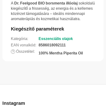
A
Dr. Feelgood BIO borsmenta illóolaj
sokoldalú
kiegészítő a frissesség, az energia és a kellemes
közérzet támogatására – ideális mindennapi
aromaterápiás és kozmetikai használatra.
Kiegészítő paraméterek
Kategória
:
Esszenciális olajok
EAN vonalkód
:
8586018092111
Összetétel
:
?
100% Mentha Piperita Oil
L
á
b
Instagram