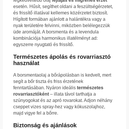
legkedveltebb olaj
fejfájás és migrénes érzet
esetén. Hűsít, segíthet oldani a feszültségérzetet,
és frissítő illatával kellemes közérzetet biztosít.
Hígított formában ajánlott a halántékra vagy a
nyak területére felvinni, miközben belélegezzük
üde aromáját. A borsmenta és a levendula
kombinációja harmonikus illatélményt ad:
egyszerre nyugtató és frissítő.
Természetes ápolás és rovarriasztó
használat
A borsmentaolaj a bőrápolásban is kedvelt, mert
segít a bőr tiszta és friss érzetének
fenntartásában. Nyáron ideális
természetes
rovarriasztóként
– illata távol tarthatja a
szúnyogokat és az apró rovarokat. Adjon néhány
cseppet vizes spray-hez vagy kókuszolajhoz,
majd vigye fel a bőrre.
Biztonság és ajánlások