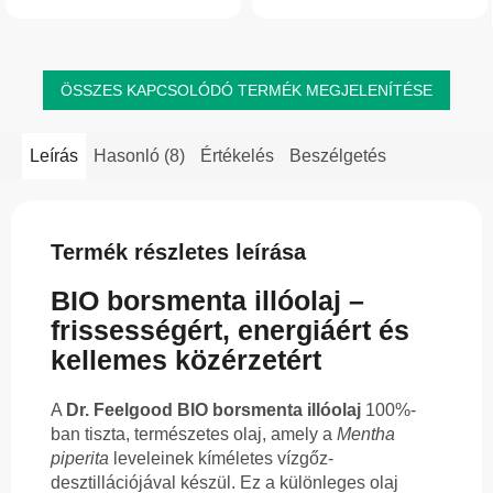
gyomorpanaszokat és hozzájárul az
leheletet hagy maga után, és...
izmok ellazulásához. Segít...
ÖSSZES KAPCSOLÓDÓ TERMÉK MEGJELENÍTÉSE
Leírás
Hasonló (8)
Értékelés
Beszélgetés
Termék részletes leírása
BIO borsmenta illóolaj –
frissességért, energiáért és
kellemes közérzetért
A
Dr. Feelgood BIO borsmenta illóolaj
100%-
ban tiszta, természetes olaj, amely a
Mentha
piperita
leveleinek kíméletes vízgőz-
desztillációjával készül. Ez a különleges olaj