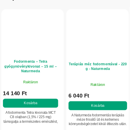
Fodormenta – Tetra
Terápiás méz fodormentával - 220
gyógynövénykivonat – 15 ml –
g - Naturmeda
Naturmeda
Raktáron
Raktáron
14 140 Ft
6 040 Ft
Kosárba
Kosárba
A fodormenta Tetra kivonata MCT
A Naturmeda fodormentás terápiás
C8 olajban (1,5% / 225 mg)
méze frissítő ízt és kellemes
támogatja a természetes emésztést,
könnyedségérzetet kínál étkezés után.
segíthet enyhíteni a
Finoman támogatja az emésztést, friss