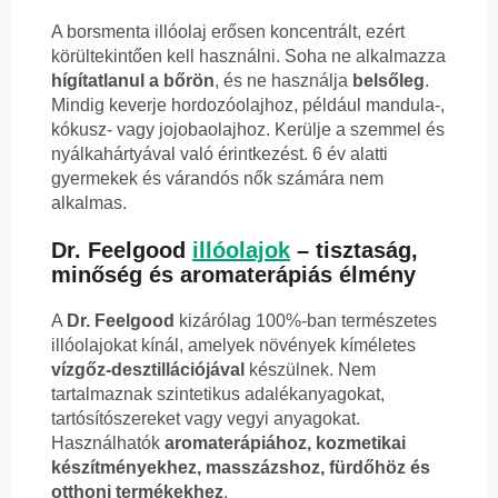
A borsmenta illóolaj erősen koncentrált, ezért
körültekintően kell használni. Soha ne alkalmazza
hígítatlanul a bőrön
, és ne használja
belsőleg
.
Mindig keverje hordozóolajhoz, például mandula-,
kókusz- vagy jojobaolajhoz. Kerülje a szemmel és
nyálkahártyával való érintkezést. 6 év alatti
gyermekek és várandós nők számára nem
alkalmas.
Dr. Feelgood
illóolajok
– tisztaság,
minőség és aromaterápiás élmény
A
Dr. Feelgood
kizárólag 100%-ban természetes
illóolajokat kínál, amelyek növények kíméletes
vízgőz-desztillációjával
készülnek. Nem
tartalmaznak szintetikus adalékanyagokat,
tartósítószereket vagy vegyi anyagokat.
Használhatók
aromaterápiához, kozmetikai
készítményekhez, masszázshoz, fürdőhöz és
otthoni termékekhez
.