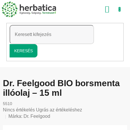
Ugrás
KOSÁ
a
fő
tartalomhoz
KERESÉS
Dr. Feelgood BIO borsmenta
illóolaj – 15 ml
5510
A
Nincs értékelés
Ugrás az értékeléshez
termék
Márka:
Dr. Feelgood
átlagos
értékelése