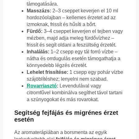
támogatására.
Masszázs:
2–3 cseppet keverjen el 10 ml
hordozóolajban – kellemes érzetet ad az
izmoknak, frissít és hűsíti a bőrt.
Fürdő:
3–4 cseppet keverjen el tejben vagy
mézben, majd adja meleg fürdővízhez –
frissít és segít oldani a feszültség érzetét.
Inhalálás:
1–2 csepp egy tál forró vízbe –
nátha és orrdugulás esetén támogathatja a
könnyedebb légzés érzetét.
Lehelet frissítése:
1 csepp egy pohár vízbe
szájöblítéshez; lenyelni nem szabad.
Rovarriasztó
:
Levendulával vagy
citromfűvel kombinálva segíthet távol tartani
a szúnyogokat és más rovarokat.
Segítség fejfájás és migrénes érzet
esetén
Az aromaterápiában a borsmenta az egyik