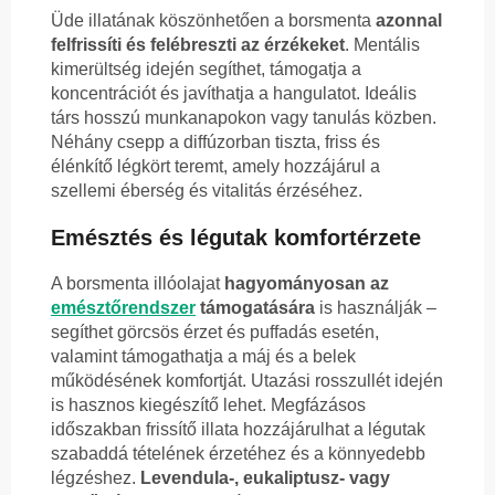
Üde illatának köszönhetően a borsmenta
azonnal
felfrissíti és felébreszti az érzékeket
. Mentális
kimerültség idején segíthet, támogatja a
koncentrációt és javíthatja a hangulatot. Ideális
társ hosszú munkanapokon vagy tanulás közben.
Néhány csepp a diffúzorban tiszta, friss és
élénkítő légkört teremt, amely hozzájárul a
szellemi éberség és vitalitás érzéséhez.
Emésztés és légutak komfortérzete
A borsmenta illóolajat
hagyományosan az
emésztőrendszer
támogatására
is használják –
segíthet görcsös érzet és puffadás esetén,
valamint támogathatja a máj és a belek
működésének komfortját. Utazási rosszullét idején
is hasznos kiegészítő lehet. Megfázásos
időszakban frissítő illata hozzájárulhat a légutak
szabaddá tételének érzetéhez és a könnyedebb
légzéshez.
Levendula-, eukaliptusz- vagy