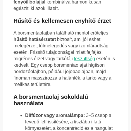
fenyőillóolajjal
kombinálva harmonikusan
egészíti ki azok illatát.
Hűsítő és kellemesen enyhítő érzet
A borsmentaolajban található mentol erőteljes
hűsítő hatásérzetet
biztosít, ami jól eshet
melegérzet, túlmelegedés vagy izomfáradtság
esetén. Frissítő tulajdonságai miatt fejfájás,
migrénes érzet vagy tarkótáji
feszültség
esetén is
kedvelt. Egy csepp borsmentaolajat hígítson
hordozóolajban, például jojobaolajban, majd
finoman masszírozza a halánték, a tarkó vagy a
mellkas területére.
A borsmentaolaj sokoldalú
használata
Diffúzor vagy aromalámpa:
3–5 csepp a
levegő felfrissítésére, a tisztább illatú
környezetért, a koncentráció és a hangulat