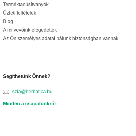
Terméktanúsítványok
Üzleti feltételek
Blog
A mi vevőink elégedettek
Az Ön személyes adatai nálunk biztonságban vannak
Segíthetünk Önnek?
szia@herbatica.hu
Minden a csapatunkról