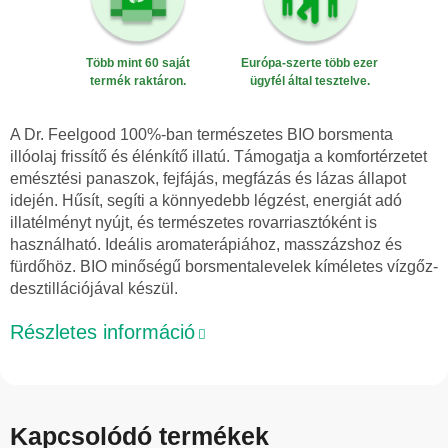
Több mint 60 saját
Európa-szerte több ezer
termék raktáron.
ügyfél által tesztelve.
A Dr. Feelgood 100%-ban természetes BIO borsmenta
illóolaj frissítő és élénkítő illatú. Támogatja a komfortérzetet
emésztési panaszok, fejfájás, megfázás és lázas állapot
idején. Hűsít, segíti a könnyedebb légzést, energiát adó
illatélményt nyújt, és természetes rovarriasztóként is
használható. Ideális aromaterápiához, masszázshoz és
fürdőhöz. BIO minőségű borsmentalevelek kíméletes vízgőz-
desztillációjával készül.
Részletes információ
Kapcsolódó termékek