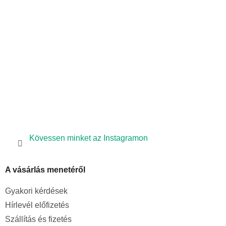
l
é
c
Kövessen minket az Instagramon
A vásárlás menetéről
Gyakori kérdések
Hírlevél előfizetés
Szállítás és fizetés