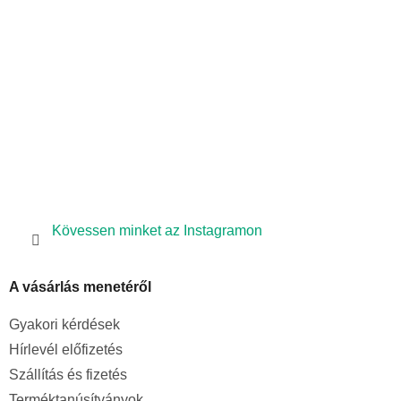
é
c
Kövessen minket az Instagramon
A vásárlás menetéről
Gyakori kérdések
Hírlevél előfizetés
Szállítás és fizetés
Terméktanúsítványok