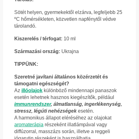
Sötét helyen, gyermekektől elzárva, legfeljebb 25
ºC hőmérsékleten, közvetlen napfénytől védve
tárolandó.
Kiszerelés / térfogat:
10 ml
Származási ország:
Ukrajna
TIPPÜNK:
Szeretné javítani általános közérzetét és
támogatni egészségét?
Az
illóolajok
különböző mindennapi panaszok
esetén lehetnek hasznos kiegészítők, például
immunrendszer
, álmatlanság, ingerlékenység,
stressz, légúti nehézségek
esetén.
A harmonikus állapot eléréséhez az olajokat
aromaterápia
részeként illatlámpával vagy
diffúzorral, masszázs során, illetve a reggeli
jógarutin részeként is használhatja.