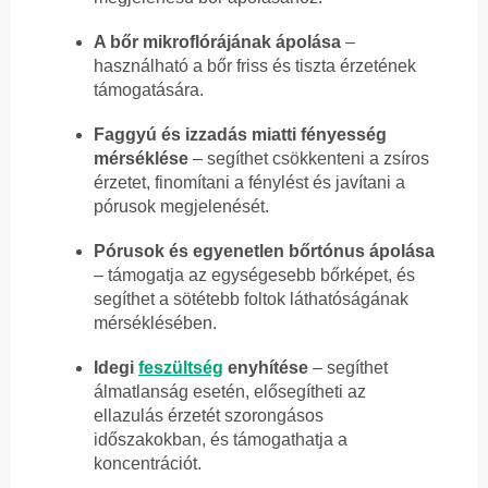
A bőr mikroflórájának ápolása
–
használható a bőr friss és tiszta érzetének
támogatására.
Faggyú és izzadás miatti fényesség
mérséklése
– segíthet csökkenteni a zsíros
érzetet, finomítani a fénylést és javítani a
pórusok megjelenését.
Pórusok és egyenetlen bőrtónus ápolása
– támogatja az egységesebb bőrképet, és
segíthet a sötétebb foltok láthatóságának
mérséklésében.
Idegi
feszültség
enyhítése
– segíthet
álmatlanság esetén, elősegítheti az
ellazulás érzetét szorongásos
időszakokban, és támogathatja a
koncentrációt.