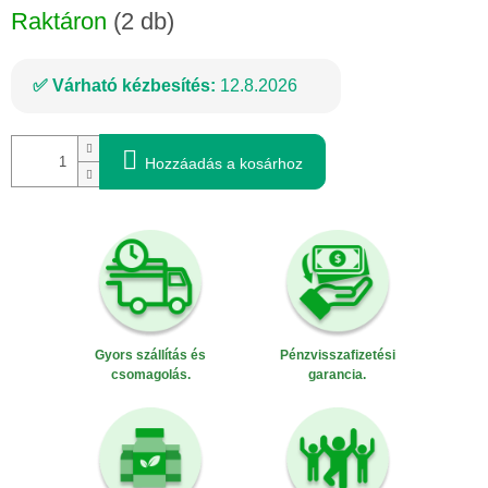
Raktáron
(2 db)
Várható kézbesítés:
12.8.2026
Hozzáadás a kosárhoz
Gyors szállítás és
Pénzvisszafizetési
csomagolás.
garancia.