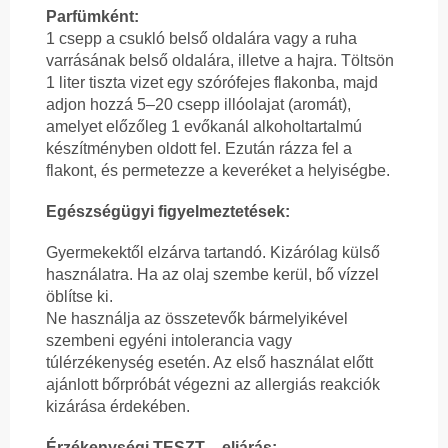
Parfümként:
1 csepp a csukló belső oldalára vagy a ruha
varrásának belső oldalára, illetve a hajra. Töltsön
1 liter tiszta vizet egy szórófejes flakonba, majd
adjon hozzá 5–20 csepp illóolajat (aromát),
amelyet előzőleg 1 evőkanál alkoholtartalmú
készítményben oldott fel. Ezután rázza fel a
flakont, és permetezze a keveréket a helyiségbe.
Egészségügyi figyelmeztetések:
Gyermekektől elzárva tartandó. Kizárólag külső
használatra. Ha az olaj szembe kerül, bő vízzel
öblítse ki.
Ne használja az összetevők bármelyikével
szembeni egyéni intolerancia vagy
túlérzékenység esetén. Az első használat előtt
ajánlott bőrpróbát végezni az allergiás reakciók
kizárása érdekében.
Érzékenységi TESZT – eljárás: