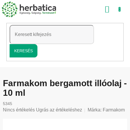
Ugrás
KOSÁ
a
fő
tartalomhoz
KERESÉS
Farmakom bergamott illóolaj -
10 ml
5345
A
Nincs értékelés
Ugrás az értékeléshez
Márka:
Farmakom
termék
átlagos
értékelése