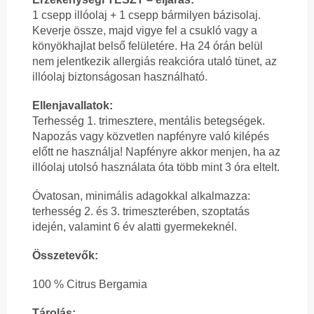
1 csepp illóolaj + 1 csepp bármilyen bázisolaj.
Keverje össze, majd vigye fel a csukló vagy a
könyökhajlat belső felületére. Ha 24 órán belül
nem jelentkezik allergiás reakcióra utaló tünet, az
illóolaj biztonságosan használható.
Ellenjavallatok:
Terhesség 1. trimesztere, mentális betegségek.
Napozás vagy közvetlen napfényre való kilépés
előtt ne használja! Napfényre akkor menjen, ha az
illóolaj utolsó használata óta több mint 3 óra eltelt.
Óvatosan, minimális adagokkal alkalmazza:
terhesség 2. és 3. trimeszterében, szoptatás
idején, valamint 6 év alatti gyermekeknél.
Összetevők:
100 % Citrus Bergamia
Tárolás: