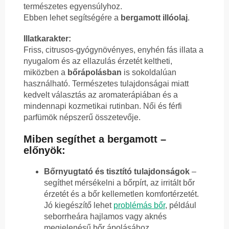
természetes egyensúlyhoz.
Ebben lehet segítségére a
bergamott illóolaj
.
Illatkarakter:
Friss, citrusos-gyógynövényes, enyhén fás illata a
nyugalom és az ellazulás érzetét keltheti,
miközben a
bőrápolásban
is sokoldalúan
használható. Természetes tulajdonságai miatt
kedvelt választás az aromaterápiában és a
mindennapi kozmetikai rutinban. Női és férfi
parfümök népszerű összetevője.
Miben segíthet a bergamott –
előnyök:
Bőrnyugtató és tisztító tulajdonságok
–
segíthet mérsékelni a bőrpírt, az irritált bőr
érzetét és a bőr kellemetlen komfortérzetét.
Jó kiegészítő lehet
problémás bőr
, például
seborrheára hajlamos vagy aknés
megjelenésű bőr ápolásához.