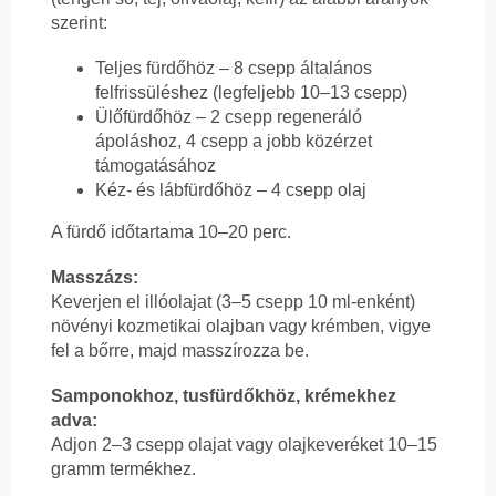
szerint:
Teljes fürdőhöz – 8 csepp általános
felfrissüléshez (legfeljebb 10–13 csepp)
Ülőfürdőhöz – 2 csepp regeneráló
ápoláshoz, 4 csepp a jobb közérzet
támogatásához
Kéz- és lábfürdőhöz – 4 csepp olaj
A fürdő időtartama 10–20 perc.
Masszázs:
Keverjen el illóolajat (3–5 csepp 10 ml-enként)
növényi kozmetikai olajban vagy krémben, vigye
fel a bőrre, majd masszírozza be.
Samponokhoz, tusfürdőkhöz, krémekhez
adva:
Adjon 2–3 csepp olajat vagy olajkeveréket 10–15
gramm termékhez.