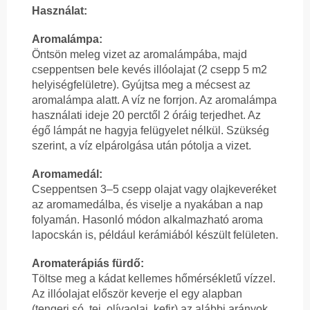
Használat:
Aromalámpa:
Öntsön meleg vizet az aromalámpába, majd
cseppentsen bele kevés illóolajat (2 csepp 5 m2
helyiségfelületre). Gyújtsa meg a mécsest az
aromalámpa alatt. A víz ne forrjon. Az aromalámpa
használati ideje 20 perctől 2 óráig terjedhet. Az
égő lámpát ne hagyja felügyelet nélkül. Szükség
szerint, a víz elpárolgása után pótolja a vizet.
Aromamedál:
Cseppentsen 3–5 csepp olajat vagy olajkeveréket
az aromamedálba, és viselje a nyakában a nap
folyamán. Hasonló módon alkalmazható aroma
lapocskán is, például kerámiából készült felületen.
Aromaterápiás fürdő:
Töltse meg a kádat kellemes hőmérsékletű vízzel.
Az illóolajat először keverje el egy alapban
(tengeri só, tej, olívaolaj, kefir) az alábbi arányok