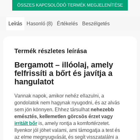
ÖSSZES KAPCSOLÓDÓ TERMÉK MEGJELENÍTÉSE
Leírás
Hasonló (8)
Értékelés
Beszélgetés
Termék részletes leírása
Bergamott – illóolaj, amely
felfrissíti a bőrt és javítja a
hangulatot
Vannak napok, amikor nehéz ellazulni, a
gondolatok nem hagynak nyugodni, és az alvás
sem jön könnyen. Ehhez társulhat
nehezebb
emésztés, kellemetlen görcsös érzet vagy
irritált bőr
is, amely rontja a komfortérzetet.
Ilyenkor jól jöhet valami, ami támogatja a test és
az elme megnyugvását, és segít visszatalálni a