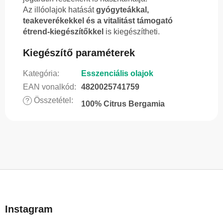
Az illóolajok hatását
gyógyteákkal,
teakeverékekkel és a vitalitást támogató
étrend-kiegészítőkkel
is kiegészítheti.
Kiegészítő paraméterek
Kategória
:
Esszenciális olajok
EAN vonalkód
:
4820025741759
Összetétel
:
?
100% Citrus Bergamia
L
á
b
Instagram
l