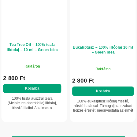
Tea Tree Oil – 100% teafa
Eukaliptusz – 100% illóolaj 10 ml
illóolaj – 10 ml – Green idea
– Green idea
Raktáron
Raktáron
2 800 Ft
2 800 Ft
Kosárba
Kosárba
100% tiszta ausztrál teafa
100% eukaliptusz illóolaj frissítő,
(Melaleuca alternifolia) illóolaj,
hűsítő hatással. Támogatja a szabad
frissítő illattal. Alkalmas a
légzés érzetét, megnyugtatja az elmét
problémás, zsíros bőr ápolására,
és relaxáló hangulatot teremt.
rovarcsípés vagy borotválás utáni
Aromaterápiához,
bőrkomfort...
masszázsolajokhoz...