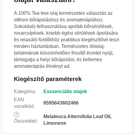
A 100% Tea tree olaj természetes választás az
otthoni bőrápoláshoz és aromaterápiához.
Sokoldalú felhasználása apróbb bőrsérülések,
rovarcsípések, kisebb égési sérülések ápolására
és relaxáló fürdőkhöz praktikus kiegészítővé teszi
minden háztartásban. Természetes illóolaj-
tartalmának köszönhetően frissítő érzetet nyújt,
támogatja a helyi bőrápolást, és kellemes
aromaterápiás élményt ad.
Kiegészítő paraméterek
Kategória
:
Esszenciális olajok
EAN
8595643602466
vonalkód
:
?
Melaleuca Alternifolia Leaf Oil,
Összetétel
:
Limonene