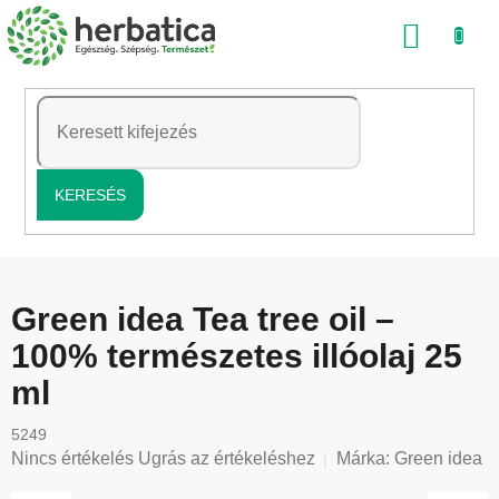
Ugrás
KOSÁ
a
fő
tartalomhoz
KERESÉS
Green idea Tea tree oil –
100% természetes illóolaj 25
ml
5249
A
Nincs értékelés
Ugrás az értékeléshez
Márka:
Green idea
termék