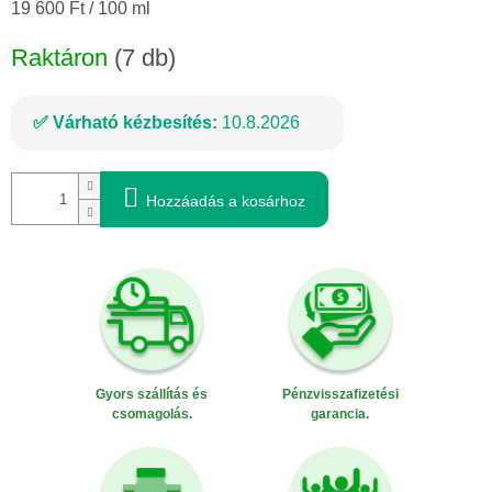
Egységár:
19 600 Ft / 100 ml
Raktáron
(7 db)
Várható kézbesítés:
10.8.2026
Hozzáadás a kosárhoz
Gyors szállítás és
Pénzvisszafizetési
csomagolás.
garancia.