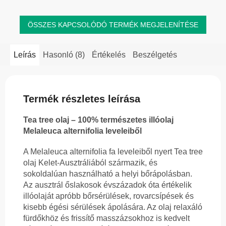
ÖSSZES KAPCSOLÓDÓ TERMÉK MEGJELENÍTÉSE
Leírás
Hasonló (8)
Értékelés
Beszélgetés
Termék részletes leírása
Tea tree olaj – 100% természetes illóolaj
Melaleuca alternifolia leveleiből
A Melaleuca alternifolia fa leveleiből nyert Tea tree
olaj Kelet-Ausztráliából származik, és
sokoldalúan használható a helyi bőrápolásban.
Az ausztrál őslakosok évszázadok óta értékelik
illóolaját apróbb bőrsérülések, rovarcsípések és
kisebb égési sérülések ápolására. Az olaj relaxáló
fürdőkhöz és frissítő masszázsokhoz is kedvelt