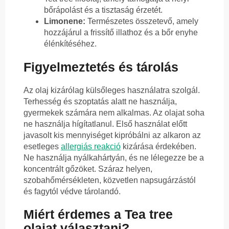
bőrápolást és a tisztaság érzetét.
Limonene:
Természetes összetevő, amely
hozzájárul a frissítő illathoz és a bőr enyhe
élénkítéséhez.
Figyelmeztetés és tárolás
Az olaj kizárólag külsőleges használatra szolgál.
Terhesség és szoptatás alatt ne használja,
gyermekek számára nem alkalmas. Az olajat soha
ne használja hígítatlanul. Első használat előtt
javasolt kis mennyiséget kipróbálni az alkaron az
esetleges
allergiás reakció
kizárása érdekében.
Ne használja nyálkahártyán, és ne lélegezze be a
koncentrált gőzöket. Száraz helyen,
szobahőmérsékleten, közvetlen napsugárzástól
és fagytól védve tárolandó.
Miért érdemes a Tea tree
olajat választani?