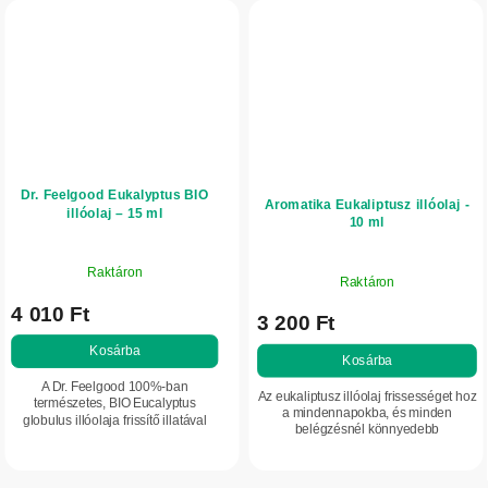
Dr. Feelgood Eukalyptus BIO
Aromatika Eukaliptusz illóolaj -
illóolaj – 15 ml
10 ml
Raktáron
Raktáron
4 010 Ft
3 200 Ft
Kosárba
Kosárba
A Dr. Feelgood 100%-ban
Az eukaliptusz illóolaj frissességet hoz
természetes, BIO Eucalyptus
a mindennapokba, és minden
globulus illóolaja frissítő illatával
belégzésnél könnyedebb
támogatja a légzés komfortérzetét
légzésérzetet nyújt. Intenzív, üde
és felfrissíti az elmét. Diffúzorban
aromája élénkíti az elmét, segít oldani
használva segít...
a...