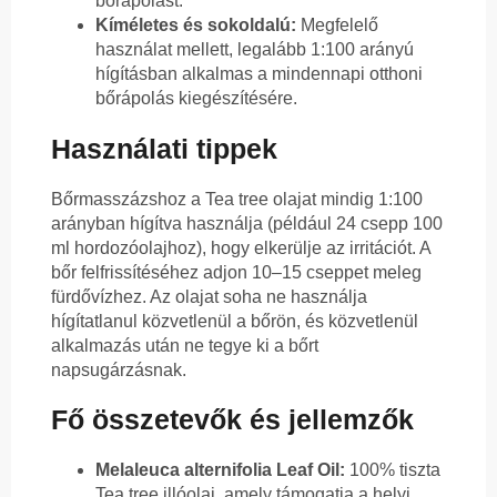
bőrápolást.
Kíméletes és sokoldalú:
Megfelelő
használat mellett, legalább 1:100 arányú
hígításban alkalmas a mindennapi otthoni
bőrápolás kiegészítésére.
Használati tippek
Bőrmasszázshoz a Tea tree olajat mindig 1:100
arányban hígítva használja (például 24 csepp 100
ml hordozóolajhoz), hogy elkerülje az irritációt. A
bőr felfrissítéséhez adjon 10–15 cseppet meleg
fürdővízhez. Az olajat soha ne használja
hígítatlanul közvetlenül a bőrön, és közvetlenül
alkalmazás után ne tegye ki a bőrt
napsugárzásnak.
Fő összetevők és jellemzők
Melaleuca alternifolia Leaf Oil:
100% tiszta
Tea tree illóolaj, amely támogatja a helyi