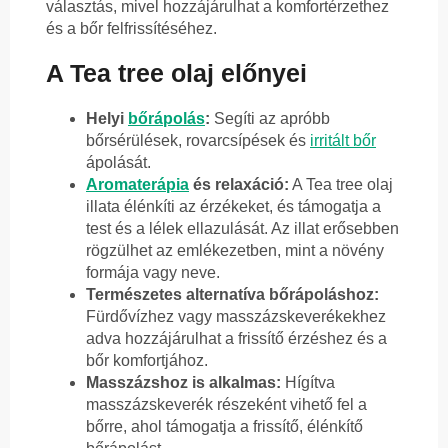
választás, mivel hozzájárulhat a komfortérzethez
és a bőr felfrissítéséhez.
A Tea tree olaj előnyei
Helyi
bőrápolás
:
Segíti az apróbb
bőrsérülések, rovarcsípések és
irritált bőr
ápolását.
Aromaterápia
és relaxáció:
A Tea tree olaj
illata élénkíti az érzékeket, és támogatja a
test és a lélek ellazulását. Az illat erősebben
rögzülhet az emlékezetben, mint a növény
formája vagy neve.
Természetes alternatíva bőrápoláshoz:
Fürdővízhez vagy masszázskeverékekhez
adva hozzájárulhat a frissítő érzéshez és a
bőr komfortjához.
Masszázshoz is alkalmas:
Hígítva
masszázskeverék részeként vihető fel a
bőrre, ahol támogatja a frissítő, élénkítő