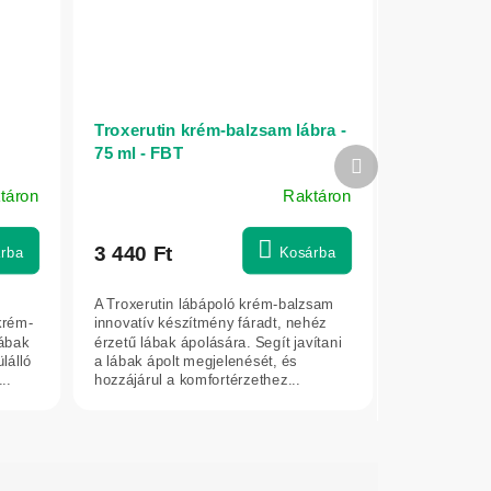
Troxerutin krém-balzsam lábra -
75 ml - FBT
Következő
termék
táron
Raktáron
3 440 Ft
rba
Kosárba
A Troxerutin lábápoló krém-balzsam
 krém-
innovatív készítmény fáradt, nehéz
lábak
érzetű lábak ápolására. Segít javítani
lálló
a lábak ápolt megjelenését, és
..
hozzájárul a komfortérzethez...