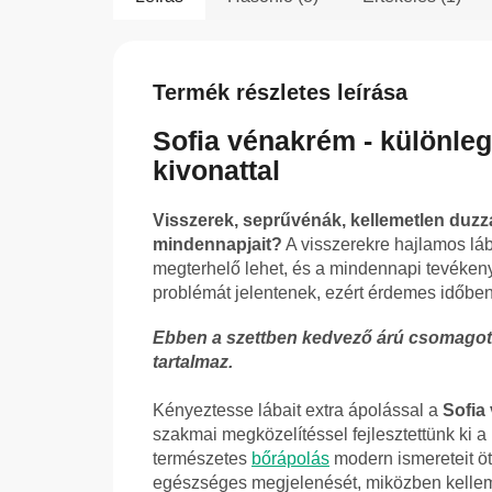
Termék részletes leírása
Sofia vénakrém - különle
kivonattal
Visszerek, seprűvénák, kellemetlen duzzan
mindennapjait?
A visszerekre hajlamos lá
megterhelő lehet, és a mindennapi tevékeny
problémát jelentenek, ezért érdemes időben
Ebben a szettben kedvező árú csomagot k
tartalmaz.
Kényeztesse lábait extra ápolással a
Sofia
szakmai megközelítéssel fejlesztettünk ki a
természetes
bőrápolás
modern ismereteit öt
egészséges megjelenését, miközben kell