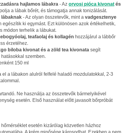
zzadásra hajlamos lábakra
- Az
orvosi pióca kivonat
és
olja a lábak bőrét, és támogatja annak tonizálását.
 lábaknak
- Az olyan összetevők, mint a
vadgesztenye
 egészítik ki egymást. Ezt különösen azok értékelhetik,
s módon terhelik a lábukat.
ebogyóolaj, teafaolaj és kollagén
hozzájárul a lábbőr
ss érzetéhez.
go biloba kivonat és a zöld tea kivonata
segít
i hatásokkal szemben.
yenként 150 ml
el a lábakon alulról felfelé haladó mozdulatokkal, 2-3
lkalommal.
artandó. Ne használja az összetevők bármelyikével
nység esetén. Első használat előtt javasolt bőrpróbát
s hőmérséklet esetén kizárólag közvetlen házhoz
agautomatába. A krém minősége károsodhat. Ezekben a nem