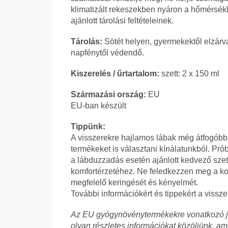
klimatizált rekeszekben nyáron a hőmérsékl
ajánlott tárolási feltételeinek.
Tárolás:
Sötét helyen, gyermekektől elzárv
napfénytől védendő.
Kiszerelés / űrtartalom:
szett: 2 x 150 ml
Származási ország:
EU
EU-ban készült
Tippünk:
A visszerekre hajlamos lábak még átfogó
termékeket is választani kínálatunkból. Pró
a lábduzzadás esetén ajánlott kedvező szet
komfortérzetéhez. Ne feledkezzen meg a ko
megfelelő keringését és kényelmét.
További információkért és tippekért a vissz
Az EU gyógynövénytermékekre vonatkozó je
olyan részletes információkat közöljünk, 