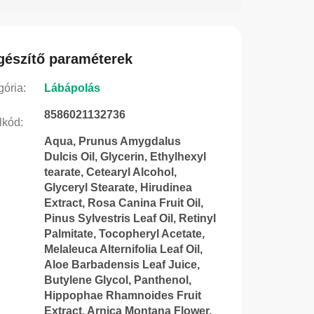
gészítő paraméterek
gória
:
Lábápolás
8586021132736
lkód
:
Aqua, Prunus Amygdalus
Dulcis Oil, Glycerin, Ethylhexyl
tearate, Cetearyl Alcohol,
Glyceryl Stearate, Hirudinea
Extract, Rosa Canina Fruit Oil,
Pinus Sylvestris Leaf Oil, Retinyl
Palmitate, Tocopheryl Acetate,
Melaleuca Alternifolia Leaf Oil,
Aloe Barbadensis Leaf Juice,
Butylene Glycol, Panthenol,
Hippophae Rhamnoides Fruit
Extract, Arnica Montana Flower,