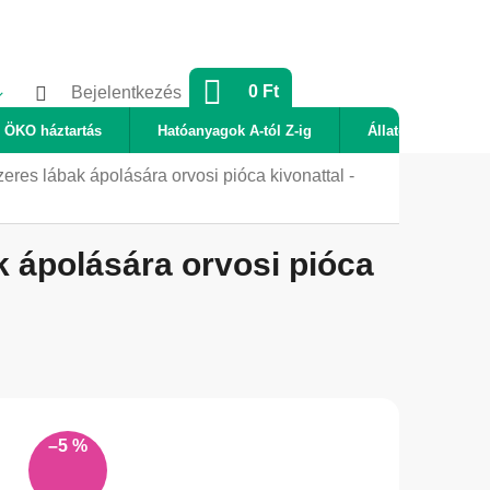
KOSÁR
0 Ft
Bejelentkezés
ÖKO háztartás
Hatóanyagok A-tól Z-ig
Állatok
Új
res lábak ápolására orvosi pióca kivonattal -
 ápolására orvosi pióca
–5 %