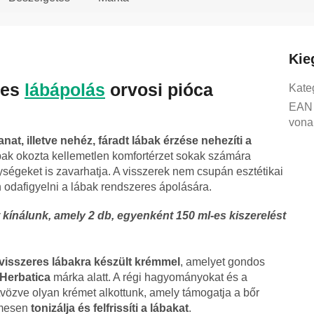
Kie
ges
lábápolás
orvosi pióca
Kate
EAN
vona
at, illetve nehéz, fáradt lábak érzése nehezíti a
bak okozta kellemetlen komfortérzet sokak számára
ségeket is zavarhatja. A visszerek nem csupán esztétikai
 odafigyelni a lábak rendszeres ápolására.
ínálunk, amely 2 db, egyenként 150 ml-es kiszerelést
 visszeres lábakra készült krémmel
, amelyet gondos
Herbatica
márka alatt. A régi hagyományokat és a
vözve olyan krémet alkottunk, amely támogatja a bőr
emesen
tonizálja és felfrissíti a lábakat
.