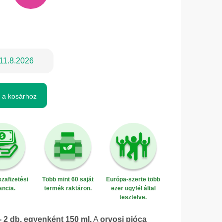
11.8.2026
 a kosárhoz
zafizetési
Több mint 60 saját
Európa-szerte több
ancia.
termék raktáron.
ezer ügyfél által
tesztelve.
2 db, egyenként 150 ml.
A
orvosi pióca