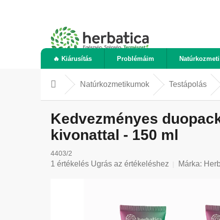
Ugrás
a
fő
tartalomhoz
🔥 Kiárusítás
Problémáim
Natúrkozmet
Natúrkozmetikumok
Testápolás
Kezdőlap
Kedvezményes duopack: 
kivonattal - 150 ml
4403/2
A
1 értékelés
Ugrás az értékeléshez
Márka:
Herb
termék
átlagos
értékelése
5-
ből