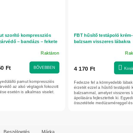
t szorító kompressziós
FBT hűsítő testápoló krém-
zárvédő – bandázs – fekete
balzsam visszeres lábakra
medúzaméreggel, 75 ml
Raktáron
Rak
ék
os
50 Ft
BŐVEBBEN
4 170 Ft
Kosá
elése
yedülálló pamut kompressziós
Fedezze fel a könnyedebb lábak
árvédő az alsó végtagok fokozott
érzetét ezzel a hűsítő testápoló
ése esetén is alkalmas viselet.
balzsammal, amelyet visszeres 
ápolására fejlesztettek ki. Egyedü
g.
összetétele medúzaméreggel és.
Beszélgetés
Márka