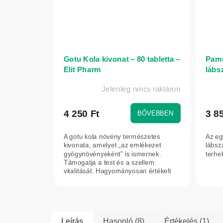
Gotu Kola kivonat – 80 tabletta –
Pamu
Elit Pharm
lábs
Jelenleg nincs raktáron
A
term
átlag
4 250 Ft
3 8
BŐVEBBEN
érték
5-
A gotu kola növény természetes
Az eg
ből
kivonata, amelyet „az emlékezet
lábsz
gyógynövényeként” is ismernek.
5,0
terhel
Támogatja a test és a szellem
csilla
vitalitását. Hagyományosan értékelt
növény, amelyet a...
Leírás
Hasonló (8)
Értékelés (1)