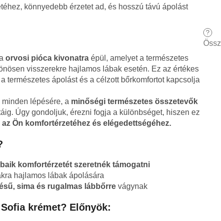
etéhez, könnyedebb érzetet ad, és hosszú távú ápolást
?
Össz
ja
orvosi pióca kivonatra
épül, amelyet a természetes
önösen visszerekre hajlamos lábak esetén. Ez az értékes
a természetes ápolást és a célzott bőrkomfortot kapcsolja
k minden lépésére, a
minőségi természetes összetevők
áig. Úgy gondoljuk, érezni fogja a különbséget, hiszen ez
i az Ön komfortérzetéhez és elégedettségéhez.
?
ábaik komfortérzetét szeretnék támogatni
ákra hajlamos lábak ápolására
sű, sima és rugalmas lábbőrre
vágynak
 Sofia krémet? Előnyök: