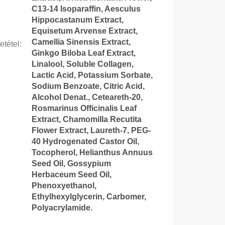
C13-14 Isoparaffin, Aesculus
Hippocastanum Extract,
Equisetum Arvense Extract,
Camellia Sinensis Extract,
etétel
:
Ginkgo Biloba Leaf Extract,
Linalool, Soluble Collagen,
Lactic Acid, Potassium Sorbate,
Sodium Benzoate, Citric Acid,
Alcohol Denat., Ceteareth-20,
Rosmarinus Officinalis Leaf
Extract, Chamomilla Recutita
Flower Extract, Laureth-7, PEG-
40 Hydrogenated Castor Oil,
Tocopherol, Helianthus Annuus
Seed Oil, Gossypium
Herbaceum Seed Oil,
Phenoxyethanol,
Ethylhexylglycerin, Carbomer,
Polyacrylamide.