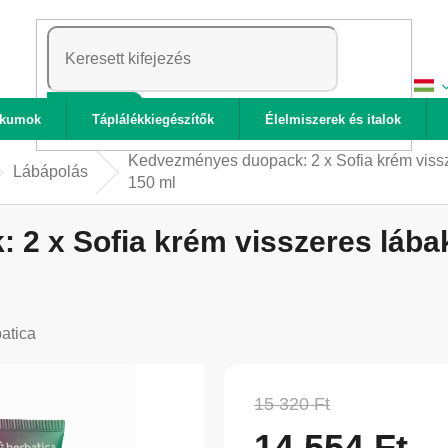
KERESÉS
ikumok
Táplálékkiegészítők
Élelmiszerek és italok
Kedvezményes duopack: 2 x Sofia krém vissze
Lábápolás
150 ml
2 x Sofia krém visszeres lábak
atica
15 320 Ft
14 554 Ft