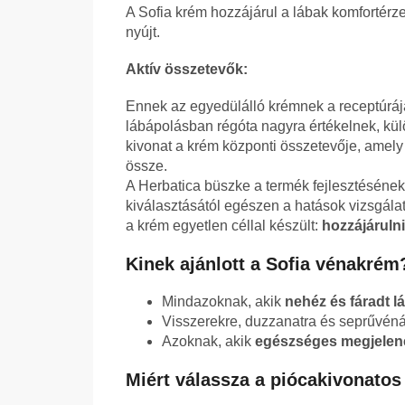
A Sofia krém hozzájárul a lábak komfortérz
nyújt.
Aktív összetevők:
Ennek az egyedülálló krémnek a receptúrá
lábápolásban régóta nagyra értékelnek, kül
kivonat a krém központi összetevője, amely 
össze.
A Herbatica büszke a termék fejlesztéséne
kiválasztásától egészen a hatások vizsgálat
a krém egyetlen céllal készült:
hozzájáruln
Kinek ajánlott a Sofia vénakrém
Mindazoknak, akik
nehéz és fáradt l
Visszerekre, duzzanatra és seprűvén
Azoknak, akik
egészséges megjelené
Miért válassza a piócakivonatos