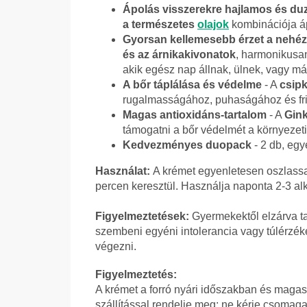
Ápolás visszerekre hajlamos és du
a természetes
olajok
kombinációja áp
Gyorsan kellemesebb érzet a nehéz
és az árnikakivonatok
, harmonikusan
akik egész nap állnak, ülnek, vagy má
A bőr táplálása és védelme
- A
csipk
rugalmasságához, puhaságához és fri
Magas antioxidáns-tartalom
- A
Gink
támogatni a bőr védelmét a környezet
Kedvezményes duopack
- 2 db, eg
Használat:
A krémet egyenletesen oszlassa 
percen keresztül. Használja naponta 2-3 a
Figyelmeztetések:
Gyermekektől elzárva t
szembeni egyéni intolerancia vagy túlérzéke
végezni.
Figyelmeztetés:
A krémet a forró nyári időszakban és maga
szállítással rendelje meg; ne kérje csom