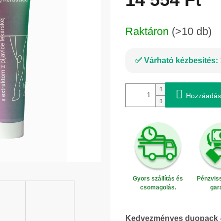
Egységár:
Raktáron
(>10 db)
Várható kézbesítés:
Hozzáadás
Gyors szállítás és
Pénzviss
csomagolás.
gar
Kedvezményes duopack - 