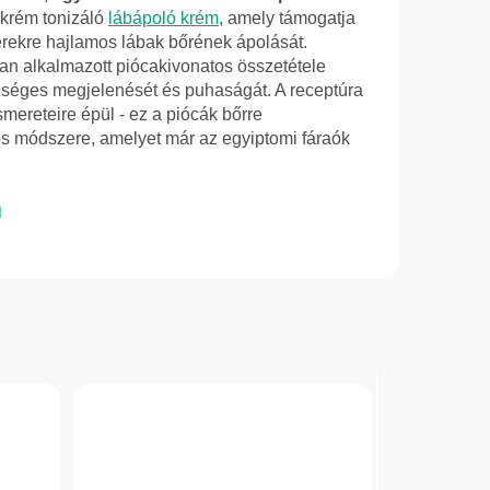
 krém tonizáló
lábápoló krém
, amely támogatja
zerekre hajlamos lábak bőrének ápolását.
n alkalmazott piócakivonatos összetétele
zséges megjelenését és puhaságát. A receptúra
mereteire épül - ez a piócák bőrre
 módszere, amelyet már az egyiptomi fáraók