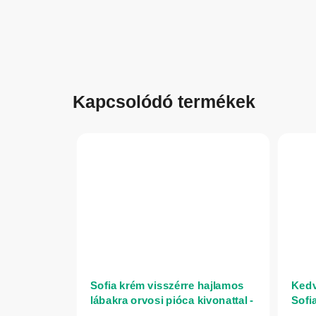
Kapcsolódó termékek
Sofia krém visszérre hajlamos
Kedv
lábakra orvosi pióca kivonattal -
Sofi
150 ml - Herbatica
ápol