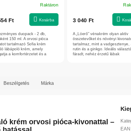
Raktáron
Rak
attal - 150 ml
ék
os
554 Ft
3 040 Ft
Kosárba
Kosá
elése
zményes duopack - 2 db,
A „Lóerő” vénakrém olyan aktív
ként 150 ml. A orvosi pióca
összetevőket és növényi kivonat
atot tartalmazó Sofia krém
tartalmaz, mint a vadgesztenye,
áló lábápoló krém, amely
rutin és a ginkgo. Ideális választ
g.
atja a komfortérzetet és a
fáradt, nehéz érzetű lábak
erekre hajlamos...
ápolására,...
Beszélgetés
Márka
Kie
ló krém orvosi pióca-kivonattal –
Kate
 hatással
EAN