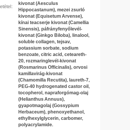
kivonat (Aesculus
etétel
:
Hippocastanum), mezei zsurló
kivonat (Equisetum Arvense),
kínai teacserje kivonat (Camellia
Sinensis), páfrányfenyőlevél-
kivonat (Ginkgo Biloba), linalool,
soluble collagen, tejsav,
potassium sorbate, sodium
benzoate, citric acid, ceteareth-
20, rozmaringlevél-kivonat
(Rosmarinus Officinalis), orvosi
kamillavirág-kivonat
(Chamomilla Recutita), laureth-7,
PEG-40 hydrogenated castor oil,
tocopherol, napraforgómag-olaj
(Helianthus Annuus),
gyapotmagolaj (Gossypium
Herbaceum), phenoxyethanol,
ethylhexylglycerin, carbomer,
polyacrylamide.