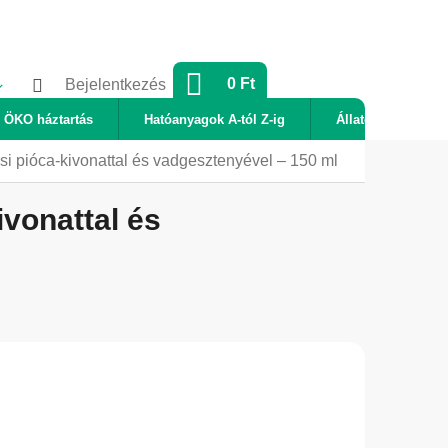
KOSÁR
0 Ft
Bejelentkezés
ÖKO háztartás
Hatóanyagok A-tól Z-ig
Állatok
Új
osi pióca-kivonattal és vadgesztenyével – 150 ml
ivonattal és