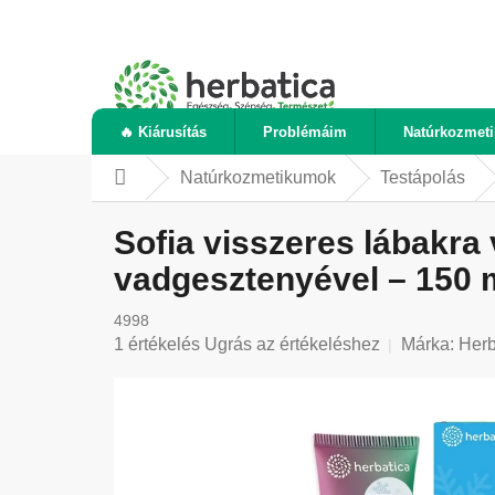
Ugrás
a
fő
tartalomhoz
🔥 Kiárusítás
Problémáim
Natúrkozmet
Natúrkozmetikumok
Testápolás
Kezdőlap
Sofia visszeres lábakra 
vadgesztenyével – 150 
4998
A
1 értékelés
Ugrás az értékeléshez
Márka:
Herb
termék
átlagos
értékelése
5-
ből
5,0