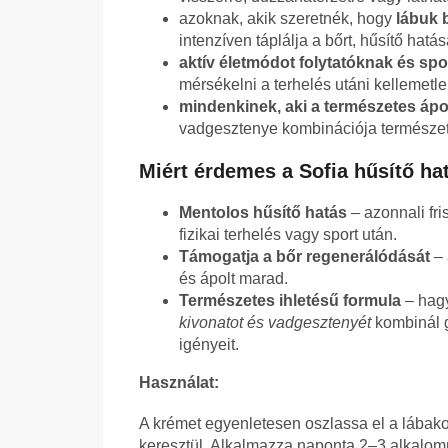
azoknak, akik szeretnék, hogy
lábuk 
intenzíven táplálja a bőrt, hűsítő hat
aktív életmódot folytatóknak és sp
mérsékelni a terhelés utáni kellemetle
mindenkinek, aki a természetes ápo
vadgesztenye kombinációja természet
Miért érdemes a Sofia hűsítő ha
Mentolos hűsítő hatás
– azonnali fri
fizikai terhelés vagy sport után.
Támogatja a bőr regenerálódását
– 
és ápolt marad.
Természetes ihletésű formula
– hagy
kivonatot és vadgesztenyét
kombinál g
igényeit.
Használat:
A krémet egyenletesen oszlassa el a lábakon
keresztül. Alkalmazza naponta 2–3 alkalom