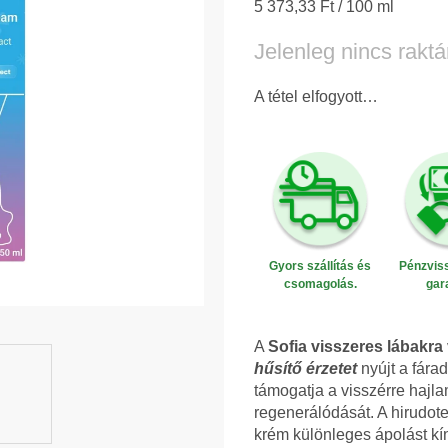
Egységár:
5 373,33 Ft / 100 ml
Jelenleg nincs raktá
A tétel elfogyott…
Gyors szállítás és
Pénzviss
csomagolás.
gar
A
Sofia visszeres lábakra
hűsítő érzetet
nyújt a fárad
támogatja a visszérre hajl
regenerálódását. A hirudote
krém különleges ápolást kín