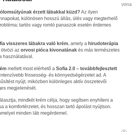
vona
 ólomsúlyúnak érzett lábakkal küzd?
Az ilyen
napokat, különösen hosszú állás, ülés vagy megterhelő
robléma; tartós vagy romló panaszok esetén érdemes
fia visszeres lábakra való krém
, amely a
hirudoterápia
 ötvözi az
orvosi pióca kivonatának
és más természetes
 használatával.
rém
mellett most elérhető a
Sofia 2.0 – továbbfejlesztett
intenzívebb frissesség- és könnyedségérzetet ad. A
űsítést nyújt, miközben különleges aktív összetevői
ges megjelenését.
választja, mindkét krém célja, hogy segítsen enyhíteni a
a a komfortérzetet, és hosszan tartó ápolást nyújtson.
 amelyet minden láb megérdemel.