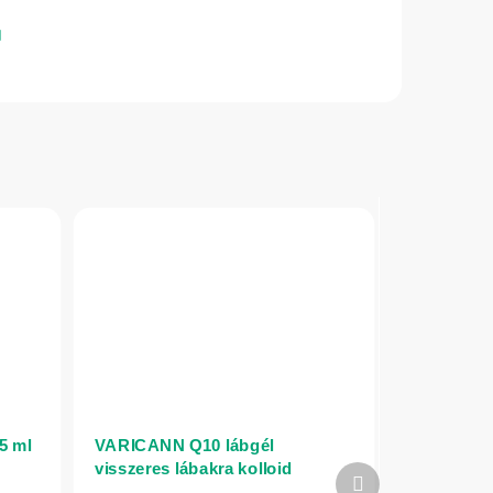
5 ml
VARICANN Q10 lábgél
visszeres lábakra kolloid
Következő
ezüsttel - 75 ml - Annabis