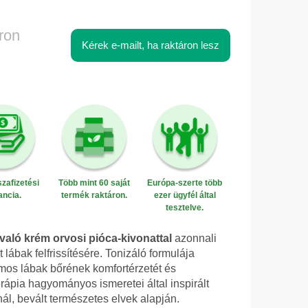
ron
Kérek e-mailt, ha raktáron lesz
zafizetési
Több mint 60 saját
Európa-szerte több
ancia.
termék raktáron.
ezer ügyfél által
tesztelve.
 való krém orvosi pióca-kivonattal
azonnali
t lábak felfrissítésére. Tonizáló formulája
amos lábak bőrének komfortérzetét és
rápia hagyományos ismeretei által inspirált
ál, bevált természetes elvek alapján.