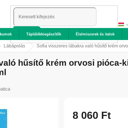
KERESÉS
ikumok
Táplálékkiegészítők
Élelmiszerek és italok
Lábápolás
Sofia visszeres lábakra való hűsítő krém orv
való hűsítő krém orvosi pióca-k
ml
atica
8 060 Ft