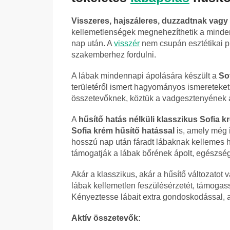
Visszeres, hajszáleres, duzzadtnak vagy
kellemetlenségek megnehezíthetik a minden
nap után. A
visszér
nem csupán esztétikai p
szakemberhez fordulni.
A lábak mindennapi ápolására készült a
So
területéről ismert hagyományos ismereteket
összetevőknek, köztük a vadgesztenyének a
A
hűsítő hatás nélküli klasszikus Sofia k
Sofia krém hűsítő hatással
is, amely még 
hosszú nap után fáradt lábaknak kellemes h
támogatják a lábak bőrének ápolt, egészsé
Akár a klasszikus, akár a hűsítő változatot 
lábak kellemetlen feszülésérzetét, támogass
Kényeztesse lábait extra gondoskodással,
Aktív összetevők: