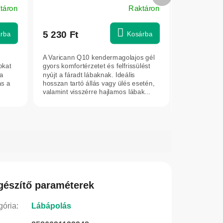
termék
táron
Raktáron
5 230 Ft
rba
Kosárba
A Varicann Q10 kendermagolajos gél
okat
gyors komfortérzetet és felfrissülést
 a
nyújt a fáradt lábaknak. Ideális
ás a
hosszan tartó állás vagy ülés esetén,
valamint visszérre hajlamos lábak...
gészítő paraméterek
gória
:
Lábápolás