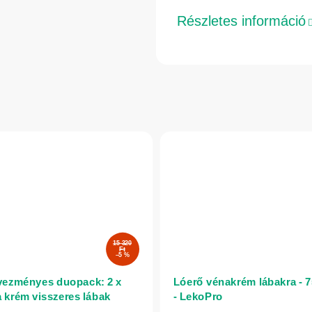
Részletes információ
15 320
Ft
–5 %
ezményes duopack: 2 x
Lóerő vénakrém lábakra - 7
a krém visszeres lábak
- LekoPro
ására orvosi pióca