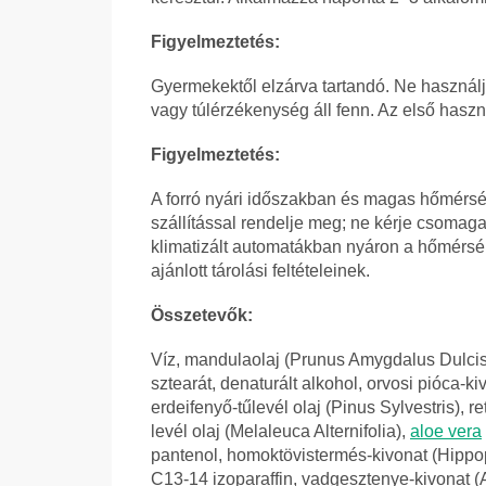
Figyelmeztetés:
Gyermekektől elzárva tartandó. Ne haszná
vagy túlérzékenység áll fenn. Az első haszn
Figyelmeztetés:
A forró nyári időszakban és magas hőmérsé
szállítással rendelje meg; ne kérje csoma
klimatizált automatákban nyáron a hőmérsé
ajánlott tárolási feltételeinek.
Összetevők:
Víz, mandulaolaj (Prunus Amygdalus Dulcis), g
sztearát, denaturált alkohol, orvosi pióca-
erdeifenyő-tűlevél olaj (Pinus Sylvestris), ret
levél olaj (Melaleuca Alternifolia),
aloe vera
pantenol, homoktövistermés-kivonat (Hippo
C13-14 izoparaffin, vadgesztenye-kivonat 