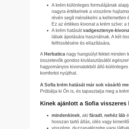
A krém különleges formulájának alap
nagyra értékelnek a visszérre hajlam
révén segít mérsékelni a kellemetlen 
Ez az értékes kivonat a krém szíve: a 
A krém hatását
vadgesztenye-kivona
lábak ápolására használnak. A két öss
felfrissítésére és ellazítására.
A
Herbatica
nagy hangsúlyt fektet minden 
összetevők gondos kiválasztásától egészen 
hagyományos kivonatokból álló különleges 
komfortot nyújthat.
A Sofia krém hatását már sok vásárló me
Próbálja ki Ön is, és tapasztalja meg a krém 
Kinek ajánlott a Sofia visszeres
mindenkinek
, aki
fáradt
,
nehéz láb
é
hosszan tartó állás, ülés vagy kimerít
visszérre, duzzanatérzetre vagy látha