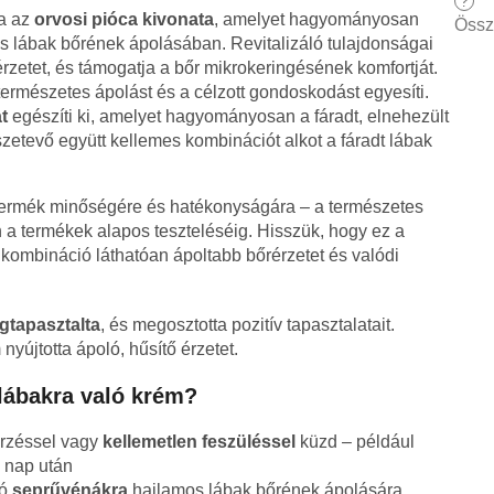
?
ja az
orvosi pióca kivonata
, amelyet hagyományosan
Össz
os lábak bőrének ápolásában. Revitalizáló tulajdonságai
érzetet, és támogatja a bőr mikrokeringésének komfortját.
természetes ápolást és a célzott gondoskodást egyesíti.
t
egészíti ki, amelyet hagyományosan a fáradt, elnehezült
zetevő együtt kellemes kombinációt alkot a fáradt lábak
termék minőségére és hatékonyságára – a természetes
a termékek alapos teszteléséig. Hisszük, hogy ez a
kombináció láthatóan ápoltabb bőrérzetet és valódi
gtapasztalta
, és megosztotta pozitív tapasztalatait.
nyújtotta ápoló, hűsítő érzetet.
 lábakra való krém?
rzéssel vagy
kellemetlen feszüléssel
küzd – például
ő nap után
tó
seprűvénákra
hajlamos lábak bőrének ápolására