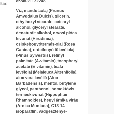
8586021132248
lkód
:
Víz, mandulaolaj (Prunus
Amygdalus Dulcis), glicerin,
ethylhexyl stearate, cetearyl
alcohol, glyceryl stearate,
denaturált alkohol, orvosi pióca
kivonat (Hirudinea),
csipkebogyótermés-olaj (Rosa
Canina), erdeifenyő tűlevélolaj
(Pinus Sylvestris), retinyl
palmitate (A-vitamin), tocopheryl
acetate (E-vitamin), teafa
levélolaj (Melaleuca Alternifolia),
aloe vera levéllé (Aloe
Barbadensis), mentol, butylene
glycol, panthenol, homoktövis
terméskivonat (Hippophae
Rhamnoides), hegyi árnika virág
(Arnica Montana), C13-14
isoparaffin, vadgesztenye-