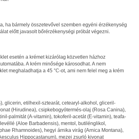
lja, ha bármely összetevővel szemben egyéni érzékenység
álat előtt javasolt bőrérzékenységi próbát végezni.
klet esetén a krémet kizárólag közvetlen házhoz
gautomatába. A krém minősége károsodhat. A nem
klet meghaladhatja a 45 °C-ot, ami nem felel meg a krém
licerin, etilhexil-sztearát, cetearyl-alkohol, gliceril-
kivonat (Hirudinea), csipkebogyótermés-olaj (Rosa Canina),
inil-palmitát (A-vitamin), tokoferil-acetát (E-vitamin), teafa-
levéllé (Aloe Barbadensis), mentol, butilénglikol,
phae Rhamnoides), hegyi árnika virág (Arnica Montana),
(Aesculus Hippocastanum), mezei zsurló kivonat