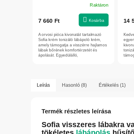
Raktáron
kivon
A
A
termék
term
átlagos
átlag
7 660 Ft
14 
Kosárba
értékelése
érték
5-
5-
A orvosi pióca kivonatát tartalmazó
Kedve
ből
ből
Sofia krém tonizáló lábápoló krém,
egyen
5,0
5,0
amely támogatja a visszérre hajlamos
kivon
lábak bőrének komfortérzetét és
toniz
csillag.
csilla
ápolását. Egyedülálló,
támog
hagyományosan...
vissz
Leírás
Hasonló (8)
Értékelés (1)
Termék részletes leírása
Sofia visszeres lábakra va
tökéletes
lábápolás
hűsítő