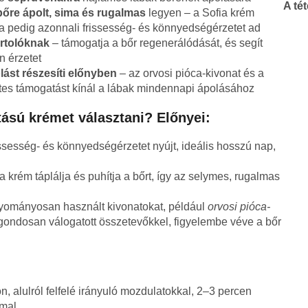
A té
bőre ápolt, sima és rugalmas
legyen – a Sofia krém
ása pedig azonnali frissesség- és könnyedségérzetet ad
ortolóknak
– támogatja a bőr regenerálódását, és segít
n érzetet
lást részesíti előnyben
– az orvosi pióca-kivonat és a
es támogatást kínál a lábak mindennapi ápolásához
tású krémet választani? Előnyei:
ssesség- és könnyedségérzetet nyújt, ideális hosszú nap,
a krém táplálja és puhítja a bőrt, így az selymes, rugalmas
ományosan használt kivonatokat, például
orvosi pióca-
ondosan válogatott összetevőkkel, figyelembe véve a bőr
, alulról felfelé irányuló mozdulatokkal, 2–3 percen
mal.