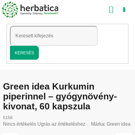
Ugrás
KOSÁ
a
fő
tartalomhoz
KERESÉS
Green idea Kurkumin
piperinnel – gyógynövény-
kivonat, 60 kapszula
5156
A
Nincs értékelés
Ugrás az értékeléshez
Márka:
Green idea
termék