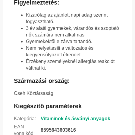
Figyelmeztetés:
Kizárólag az ajánlott napi adag szerint
fogyasztható.
3 év alatti gyermekek, várandós és szoptató
nők számára nem alkalmas.
Gyermekektől elzárva tartandó.
Nem helyettesíti a változatos és
kiegyensúlyozott étrendet.
Érzékeny személyeknél allergiás reakciót
válthat ki.
Származási ország:
Cseh Köztársaság
Kiegészítő paraméterek
Kategória
:
Vitaminok és ásványi anyagok
EAN
8595643603616
vonalkód
: