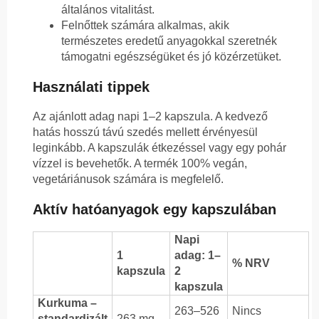
általános vitalitást.
Felnőttek számára alkalmas, akik
természetes eredetű anyagokkal szeretnék
támogatni egészségüket és jó közérzetüket.
Használati tippek
Az ajánlott adag napi 1–2 kapszula. A kedvező
hatás hosszú távú szedés mellett érvényesül
leginkább. A kapszulák étkezéssel vagy egy pohár
vízzel is bevehetők. A termék 100% vegán,
vegetáriánusok számára is megfelelő.
Aktív hatóanyagok egy kapszulában
Napi
1
adag: 1–
% NRV
kapszula
2
kapszula
Kurkuma –
263–526
Nincs
standardizált
263 mg