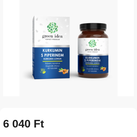
átlagos
értékelése
5-
ből
0,0
csillag.
6 040 Ft