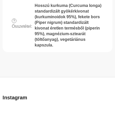
Hosszú kurkuma (Curcuma longa)
standardizált gyökérkivonat
(kurkuminoidok 95%), fekete bors
?
(Piper nigrum) standardizált
Összetétel
:
kivonat éretlen termésből (piperin
95%), magnézium-sztearát
(töltőanyag), vegetáriánus
kapszula.
L
á
b
Instagram
l
é
c