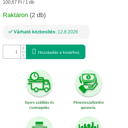
Egységár:
100,67 Ft / 1 db
Raktáron
(2 db)
Várható kézbesítés:
12.8.2026
Hozzáadás a kosárhoz
Gyors szállítás és
Pénzvisszafizetési
csomagolás.
garancia.