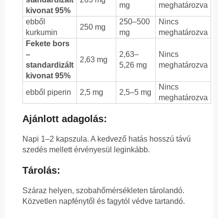
mg
meghatározva
kivonat 95%
ebből
250–500
Nincs
250 mg
kurkumin
mg
meghatározva
Fekete bors
–
2,63–
Nincs
2,63 mg
standardizált
5,26 mg
meghatározva
kivonat 95%
Nincs
ebből piperin
2,5 mg
2,5–5 mg
meghatározva
Ajánlott adagolás:
Napi 1–2 kapszula. A kedvező hatás hosszú távú
szedés mellett érvényesül leginkább.
Tárolás:
Száraz helyen, szobahőmérsékleten tárolandó.
Közvetlen napfénytől és fagytól védve tartandó.