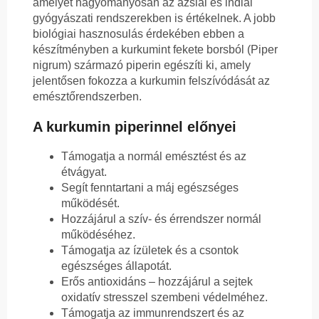
amelyet hagyományosan az ázsiai és indiai
gyógyászati rendszerekben is értékelnek. A jobb
biológiai hasznosulás érdekében ebben a
készítményben a kurkumint fekete borsból (Piper
nigrum) származó piperin egészíti ki, amely
jelentősen fokozza a kurkumin felszívódását az
emésztőrendszerben.
A kurkumin piperinnel előnyei
Támogatja a normál emésztést és az
étvágyat.
Segít fenntartani a máj egészséges
működését.
Hozzájárul a szív- és érrendszer normál
működéséhez.
Támogatja az ízületek és a csontok
egészséges állapotát.
Erős antioxidáns – hozzájárul a sejtek
oxidatív stresszel szembeni védelméhez.
Támogatja az immunrendszert és az