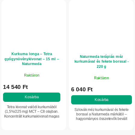
Kurkuma longa – Tetra
Naturmeda terápiás méz
gyógynövénykivonat – 15 ml –
kurkumával és fekete borssal -
Naturmeda
220 g
Raktáron
Raktáron
14 540 Ft
6 040 Ft
Kosárba
Kosárba
Tetra kivonat valódi kurkumából
Szlovák méz kurkumával és fekete
(1,5%/225 mg) MCT – C8 olajban.
borssal a Naturmeda márkától –
Koncentrált kurkumakivonat magas
hagyományos összetevők bevált
kurkumintartalommal – hatékonyabb
kombinációja, amely kellemesebbé
választás, mint a hagyományos
teszi a téli rituálékat, és természetes
fűszer....
energiát...