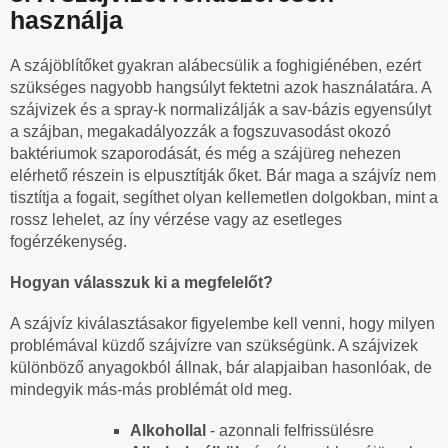
használja
A szájöblítőket gyakran alábecsülik a foghigiénében, ezért
szükséges nagyobb hangsúlyt fektetni azok használatára. A
szájvizek és a spray-k normalizálják a sav-bázis egyensúlyt
a szájban, megakadályozzák a fogszuvasodást okozó
baktériumok szaporodását, és még a szájüreg nehezen
elérhető részein is elpusztítják őket. Bár maga a szájvíz nem
tisztítja a fogait, segíthet olyan kellemetlen dolgokban, mint a
rossz lehelet, az íny vérzése vagy az esetleges
fogérzékenység.
Hogyan válasszuk ki a megfelelőt?
A szájvíz kiválasztásakor figyelembe kell venni, hogy milyen
problémával küzdő szájvízre van szükségünk. A szájvizek
különböző anyagokból állnak, bár alapjaiban hasonlóak, de
mindegyik más-más problémát old meg.
Alkohollal
- azonnali felfrissülésre