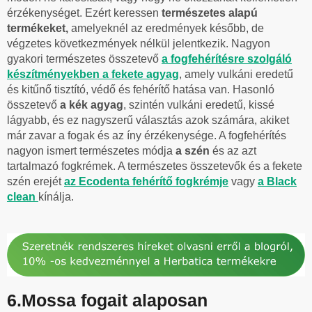
érzékenységet. Ezért keressen
természetes alapú
termékeket,
amelyeknél az eredmények később, de
végzetes következmények nélkül jelentkezik. Nagyon
gyakori természetes összetevő
a fogfehérítésre szolgáló
készítményekben a fekete agyag
, amely vulkáni eredetű
és kitűnő tisztító, védő és fehérítő hatása van. Hasonló
összetevő
a kék agyag
, szintén vulkáni eredetű, kissé
lágyabb, és ez nagyszerű választás azok számára, akiket
már zavar a fogak és az íny érzékenysége. A fogfehérítés
nagyon ismert természetes módja
a szén
és az azt
tartalmazó fogkrémek. A természetes összetevők és a fekete
szén erejét
az Ecodenta fehérítő fogkrémje
vagy
a Black
clean
kínálja.
6.Mossa fogait alaposan