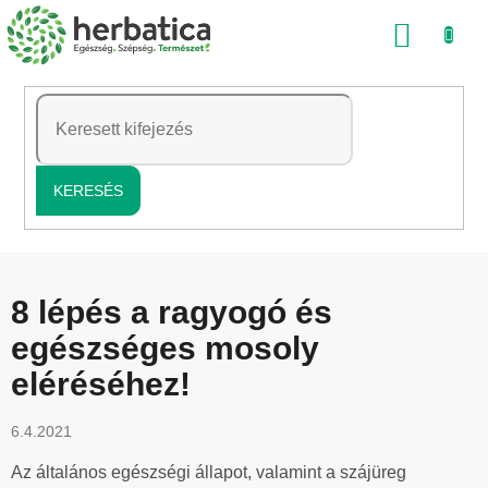
Ugrás
KOSÁ
a
fő
tartalomhoz
KERESÉS
8 lépés a ragyogó és
egészséges mosoly
eléréséhez!
6.4.2021
Az általános egészségi állapot, valamint a szájüreg