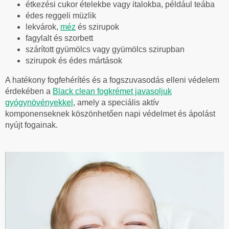
étkezési cukor ételekbe vagy italokba, például teába
édes reggeli müzlik
lekvárok,
méz
és szirupok
fagylalt és szorbett
szárított gyümölcs vagy gyümölcs szirupban
szirupok és édes mártások
A hatékony fogfehérítés és a fogszuvasodás elleni védelem
érdekében a
Black clean fogkrémet javasoljuk
gyógynövényekkel
, amely a speciális aktív
komponenseknek köszönhetően napi védelmet és ápolást
nyújt fogainak.