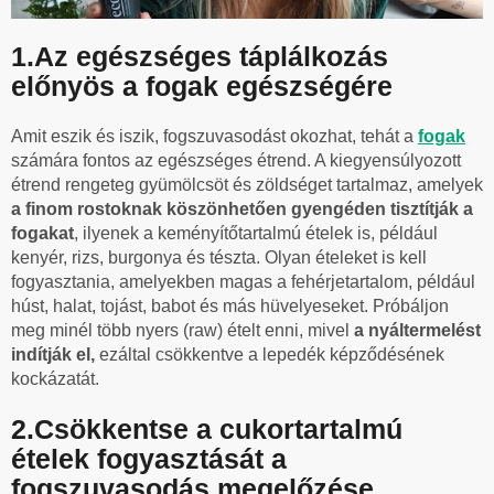
1.Az egészséges táplálkozás
előnyös a fogak egészségére
Amit eszik és iszik, fogszuvasodást okozhat, tehát a
fogak
számára fontos az egészséges étrend. A kiegyensúlyozott
étrend rengeteg gyümölcsöt és zöldséget tartalmaz, amelyek
a finom rostoknak köszönhetően gyengéden tisztítják a
fogakat
, ilyenek a keményítőtartalmú ételek is, például
kenyér, rizs, burgonya és tészta. Olyan ételeket is kell
fogyasztania, amelyekben magas a fehérjetartalom, például
húst, halat, tojást, babot és más hüvelyeseket. Próbáljon
meg minél több nyers (raw) ételt enni, mivel
a nyáltermelést
indítják el,
ezáltal csökkentve a lepedék képződésének
kockázatát.
2.Csökkentse a cukortartalmú
ételek fogyasztását a
fogszuvasodás megelőzése