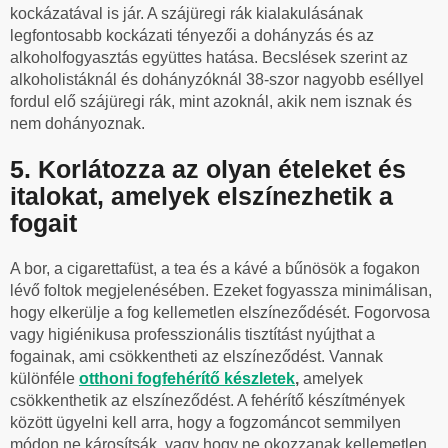
kockázatával is jár. A szájüregi rák kialakulásának
legfontosabb kockázati tényezői a dohányzás és az
alkoholfogyasztás együttes hatása. Becslések szerint az
alkoholistáknál és dohányzóknál 38-szor nagyobb eséllyel
fordul elő szájüregi rák, mint azoknál, akik nem isznak és
nem dohányoznak.
5. Korlátozza az olyan ételeket és
italokat, amelyek elszínezhetik a
fogait
A bor, a cigarettafüst, a tea és a kávé a bűnösök a fogakon
lévő foltok megjelenésében. Ezeket fogyassza minimálisan,
hogy elkerülje a fog kellemetlen elszíneződését. Fogorvosa
vagy higiénikusa professzionális tisztítást nyújthat a
fogainak, ami csökkentheti az elszíneződést. Vannak
különféle
otthoni fogfehérítő készletek
,
amelyek
csökkenthetik az elszíneződést. A fehérítő készítmények
között ügyelni kell arra, hogy a fogzománcot semmilyen
módon ne károsítsák, vagy hogy ne okozzanak kellemetlen