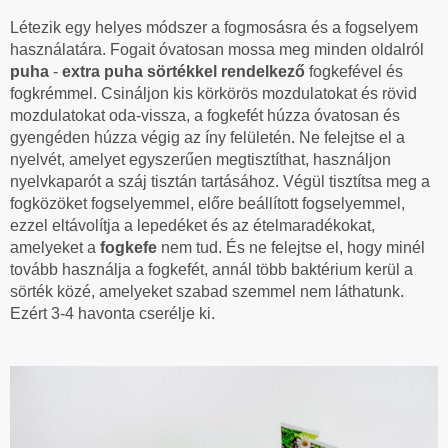
Létezik egy helyes módszer a fogmosásra és a fogselyem
használatára. Fogait óvatosan mossa meg minden oldalról
puha
-
extra puha sörtékkel rendelkező
fogkefével és
fogkrémmel. Csináljon kis körkörös mozdulatokat és rövid
mozdulatokat oda-vissza, a fogkefét húzza óvatosan és
gyengéden húzza végig az íny felületén. Ne felejtse el a
nyelvét, amelyet egyszerűen megtisztíthat, használjon
nyelvkaparót a száj tisztán tartásához. Végül tisztítsa meg a
fogközöket fogselyemmel, előre beállított fogselyemmel,
ezzel eltávolítja a lepedéket és az ételmaradékokat,
amelyeket a
fogkefe
nem tud. És ne felejtse el, hogy minél
tovább használja a fogkefét, annál több baktérium kerül a
sörték közé, amelyeket szabad szemmel nem láthatunk.
Ezért 3-4 havonta cserélje ki.