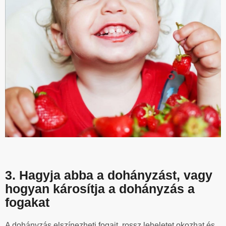
3. Hagyja abba a dohányzást, vagy
hogyan károsítja a dohányzás a
fogakat
A dohányzás elszínezheti fogait, rossz leheletet okozhat és