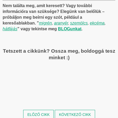
Nem találta meg, amit keresett? Vagy további
információra van szüksége?
Elegünk van belőlük –
próbáljon meg beírni egy szót, például a
keresőablakban. "
migrén
,
aranyér
,
szemölcs
,
ekcéma
,
hátfájás
" vagy tekintse meg
BLOGunkat
.
Tetszett a cikkünk? Ossza meg, boldoggá tesz
minket :)
ELŐZŐ CIKK
KÖVETKEZŐ CIKK