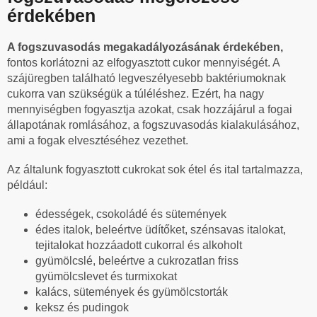
érdekében
A fogszuvasodás megakadályozásának érdekében,
fontos korlátozni az elfogyasztott cukor mennyiségét. A
szájüregben található legveszélyesebb baktériumoknak
cukorra van szükségük a túléléshez. Ezért, ha nagy
mennyiségben fogyasztja azokat, csak hozzájárul a fogai
állapotának romlásához, a fogszuvasodás kialakulásához,
ami a fogak elvesztéséhez vezethet.
Az általunk fogyasztott cukrokat sok étel és ital tartalmazza,
például:
édességek, csokoládé és sütemények
édes italok, beleértve üdítőket, szénsavas italokat,
tejitalokat hozzáadott cukorral és alkoholt
gyümölcslé, beleértve a cukrozatlan friss
gyümölcslevet és turmixokat
kalács, sütemények és gyümölcstorták
keksz és pudingok