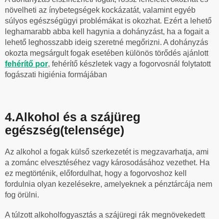
növelheti az ínybetegségek kockázatát, valamint egyéb
súlyos egészségügyi problémákat is okozhat. Ezért a lehető
leghamarabb abba kell hagynia a dohányzást, ha a fogait a
lehető leghosszabb ideig szeretné megőrizni. A dohányzás
okozta megsárgult fogak esetében különös törődés ajánlott
fehérítő por
, fehérítő készletek vagy a fogorvosnál folytatott
fogászati higiénia formájában
4.Alkohol és a szájüreg
egészség(telensége)
Az alkohol a fogak külső szerkezetét is megzavarhatja, ami
a zománc elvesztéséhez vagy károsodásához vezethet. Ha
ez megtörténik, előfordulhat, hogy a fogorvoshoz kell
fordulnia olyan kezelésekre, amelyeknek a pénztárcája nem
fog örülni.
A túlzott alkoholfogyasztás a szájüregi rák megnövekedett