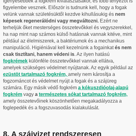
igényesebbek a fogkrém kiválasztásakor, és több tényezőt is
figyelembe vesznek. Először is tudnunk kell, hogy a fogak
velünk vannak születésüktől kezdve kihullásukig és
nem
képesek regenerálódni vagy megváltozni.
Ezért ne
terheljük őket mesterséges összetevőkkel és vegyszerekkel,
ha nap mint nap számos külső hatásnak vannak kitéve, mint
például az élelmiszerek, a baktériumok és a mechanikus
manipuláció. Higiéniával kell kezelnünk a fogainkat
és nem
csak tisztítani, hanem védeni is
. Az ilyen hatású
fogkrémek
különféle összetevőkkel vannak ellátva,
amelyek szükséges védelmet nyújtanak. Az egyik például az
ezüstöt tartalmazó fogkrém,
amely nem károsítja a
fogzománcot és védelmet nyújt a fogak és a szájüreg
számára. Egy másik védő fogkrém
a kókuszdióolaj-alapú
fogkrém
vagy
a
természetes sókat tartalmazó fogkrém,
amely összetevőinek köszönhetően megakadályozza a
foglepedék és a fogszuvasodás kialakulását.
8. A szájvizet rendszeresen