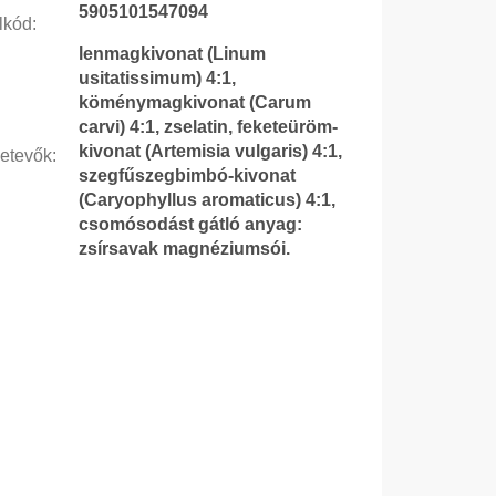
5905101547094
lkód
:
lenmagkivonat (Linum
usitatissimum) 4:1,
köménymagkivonat (Carum
carvi) 4:1, zselatin, feketeüröm-
kivonat (Artemisia vulgaris) 4:1,
etevők
:
szegfűszegbimbó-kivonat
(Caryophyllus aromaticus) 4:1,
csomósodást gátló anyag:
zsírsavak magnéziumsói.