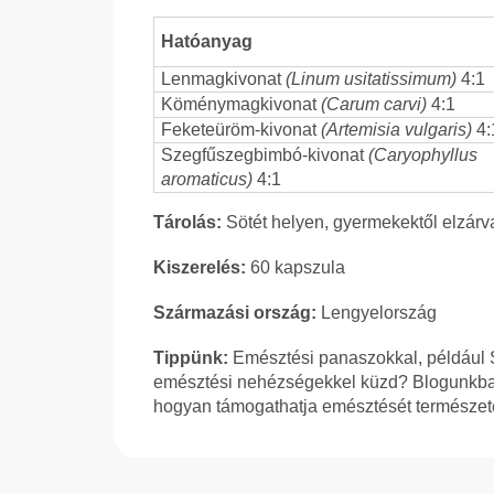
Hatóanyag
Lenmagkivonat
(Linum usitatissimum)
4:1
Köménymagkivonat
(Carum carvi)
4:1
Feketeüröm-kivonat
(Artemisia vulgaris)
4:
Szegfűszegbimbó-kivonat
(Caryophyllus
aromaticus)
4:1
Tárolás:
Sötét helyen, gyermekektől elzárv
Kiszerelés:
60 kapszula
Származási ország:
Lengyelország
Tippünk:
Emésztési panaszokkal, például SI
emésztési nehézségekkel küzd? Blogunkban h
hogyan támogathatja emésztését természe