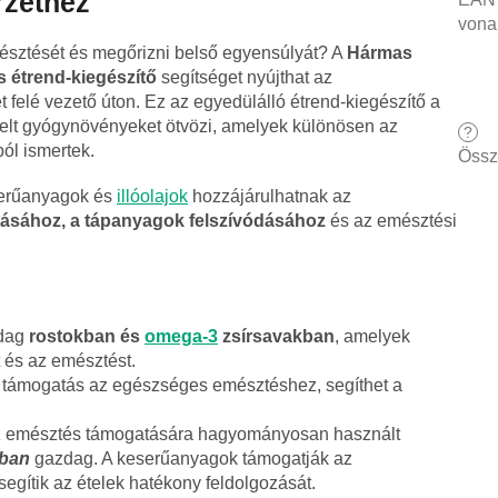
rzethez
vona
sztését és megőrizni belső egyensúlyát? A
Hármas
 étrend-kiegészítő
segítséget nyújthat az
 felé vezető úton. Ez az egyedülálló étrend-kiegészítő a
elt gyógynövényeket ötvözi, amelyek különösen az
?
l ismertek.
Össz
serűanyagok és
illóolajok
hozzájárulhatnak az
sához, a tápanyagok felszívódásához
és az emésztési
zdag
rostokban és
omega-3
zsírsavakban
, amelyek
 és az emésztést.
s támogatás az egészséges emésztéshez, segíthet a
az emésztés támogatására hagyományosan használt
ban
gazdag. A keserűanyagok támogatják az
egítik az ételek hatékony feldolgozását.