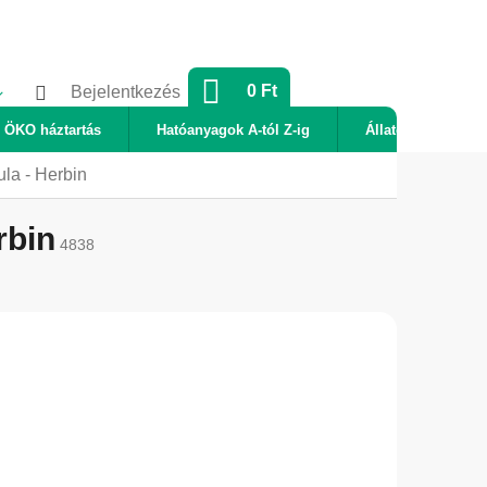
KOSÁR
0 Ft
Bejelentkezés
ÖKO háztartás
Hatóanyagok A-tól Z-ig
Állatok
Új
la - Herbin
rbin
4838