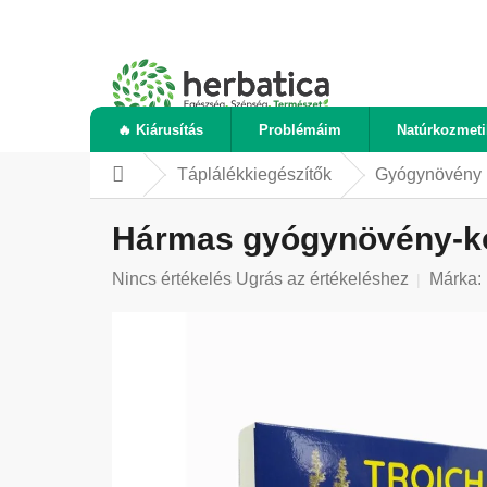
Ugrás
a
fő
tartalomhoz
🔥 Kiárusítás
Problémáim
Natúrkozmet
Táplálékkiegészítők
Gyógynövény 
Kezdőlap
Hármas gyógynövény-kom
A
Nincs értékelés
Ugrás az értékeléshez
Márka:
termék
átlagos
értékelése
5-
ből
0,0
csillag.