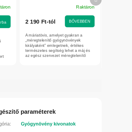
termék
táron
Raktáron
2 190 Ft-tól
BŐVEBBEN
rba
A máriatövis, amelyet gyakran a
„méregtelenítő gyógynövények
i
királyaként” emlegetnek, értékes
természetes segítség lehet a máj és
az egész szervezet méregtelenítő
rt
folyamatainak...
gészítő paraméterek
gória
:
Gyógynövény kivonatok