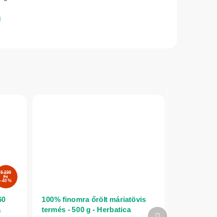
5 230
Ft
–40 %
60
100% finomra őrölt máriatövis
a
termés - 500 g - Herbatica
Következő