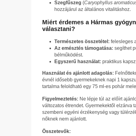
Szegfűszeg
(
Caryophyllus aromaticu
hozzájárul az általános vitalitáshoz.
Miért érdemes a Hármas gyógynö
választani?
Természetes összetétel:
felesleges 
Az emésztés támogatása:
segíthet 
bélműködést.
Egyszerű használat:
praktikus kaps
Használat és ajánlott adagolás:
Felnőttek
évnél idősebb gyermekeknek napi 1 kapszu
tartalma feloldható egy 75 ml-es pohár mel
Figyelmeztetés:
Ne lépje túl az előírt aján
változatos étrendet. Gyermekektől elzárva 
szembeni egyéni érzékenység vagy túlérzé
nőknek nem ajánlott.
Összetevők: