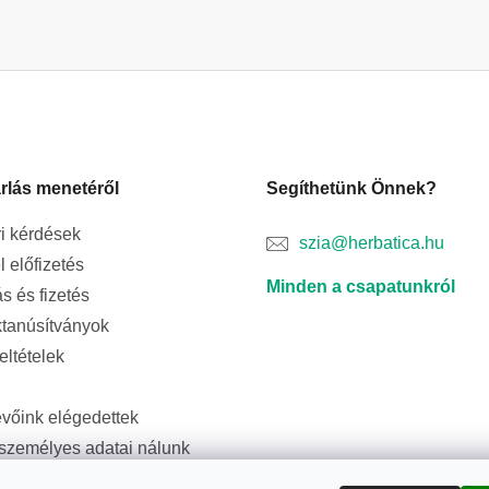
rlás menetéről
Segíthetünk Önnek?
i kérdések
szia@herbatica.hu
l előfizetés
Minden a csapatunkról
ás és fizetés
tanúsítványok
feltételek
evőink elégedettek
személyes adatai nálunk
ságban vannak