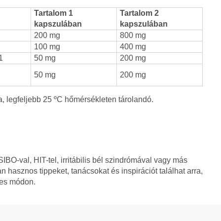
Tartalom 1
Tartalom 2
kapszulában
kapszulában
200 mg
800 mg
100 mg
400 mg
1
50 mg
200 mg
50 mg
200 mg
a, legfeljebb 25 ºC hőmérsékleten tárolandó.
BO-val, HIT-tel, irritábilis bél szindrómával vagy más
asznos tippeket, tanácsokat és inspirációt találhat arra,
tes módon.