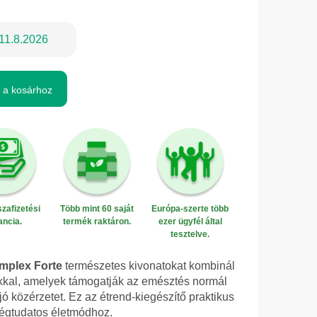
11.8.2026
 a kosárhoz
zafizetési
Több mint 60 saját
Európa-szerte több
ancia.
termék raktáron.
ezer ügyfél által
tesztelve.
plex Forte
természetes kivonatokat kombinál
kkal, amelyek támogatják az emésztés normál
ó közérzetet. Ez az étrend-kiegészítő praktikus
ségtudatos életmódhoz.