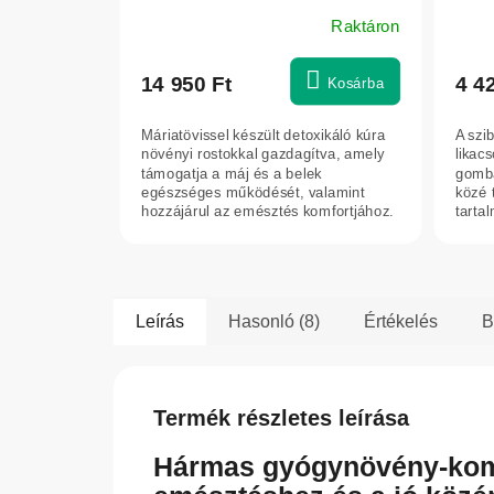
rost erejével, 600 g - Herbatica
Raktáron
A
termék
átlagos
14 950 Ft
4 4
Kosárba
értékelése
5-
Máriatövissel készült detoxikáló kúra
A szi
ből
növényi rostokkal gazdagítva, amely
likac
5,0
támogatja a máj és a belek
gomba
egészséges működését, valamint
közé 
csillag.
hozzájárul az emésztés komfortjához.
tarta
Segíti a...
Elsős
Leírás
Hasonló (8)
Értékelés
B
Termék részletes leírása
Hármas gyógynövény-komp