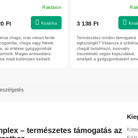
Raktáron
Rak
20 Ft
3 138 Ft
Kosárba
Kosá
bériai chaga, más néven ferde
Természetes módon támogatná
sosgomba, chaga vagy fekete
egészségét? Válassza a szibéria
, az értékes gyógygombák
chagát tartalmazó, innovatív
tartozik. Magas antioxidáns-
összetételű vegán kapszulákat,
lma miatt különösen kedvelt.
amelyek a gyógygombaként isme
orban a...
chaga hagyományosan...
eszélgetés
Kie
lex – természetes támogatás az
Kate
EAN