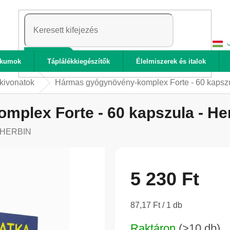
KERESÉS
ikumok
Táplálékkiegészítők
Élelmiszerek és italok
kivonatok
Hármas gyógynövény-komplex Forte - 60 kapszu
plex Forte - 60 kapszula - He
HERBIN
5 230 Ft
Egységár:
87,17 Ft / 1 db
Raktáron
(>10 db)