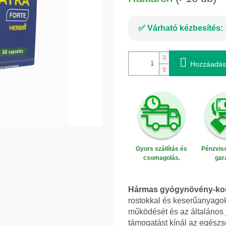
Várható kézbesítés:
Hozzáadás
Gyors szállítás és
Pénzviss
csomagolás.
gar
Hármas gyógynövény-kom
rostokkal és keserűanyago
működését és az általános j
támogatást kínál az egész