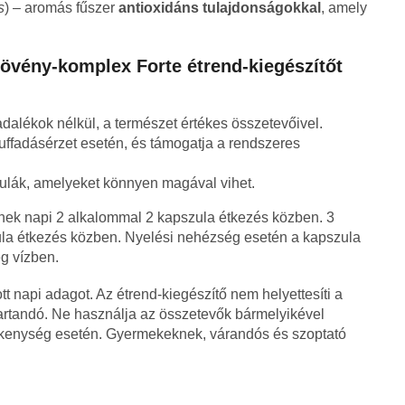
s
) – aromás fűszer
antioxidáns tulajdonságokkal
, amely
vény-komplex Forte étrend-kiegészítőt
adalékok nélkül, a természet értékes összetevőivel.
puffadásérzet esetén, és támogatja a rendszeres
zulák, amelyeket könnyen magával vihet.
nek napi 2 alkalommal 2 kapszula étkezés közben. 3
la étkezés közben. Nyelési nehézség esetén a kapszula
eg vízben.
lott napi adagot. Az étrend-kiegészítő nem helyettesíti a
tartandó. Ne használja az összetevők bármelyikével
kenység esetén. Gyermekeknek, várandós és szoptató