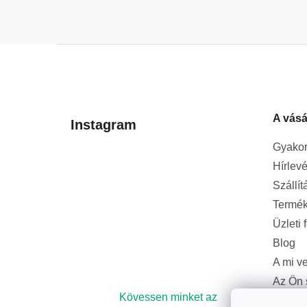
L
á
b
l
A vásá
é
Instagram
c
Gyakor
Hírlevé
Szállít
Termék
Üzleti 
Blog
A mi v
Az Ön 
bizton
Kövessen minket az