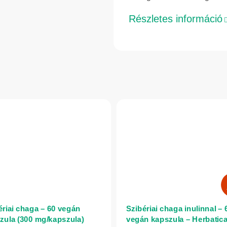
Részletes információ
ériai chaga – 60 vegán
Szibériai chaga inulinnal – 
zula (300 mg/kapszula)
vegán kapszula – Herbatic