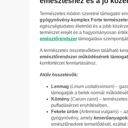
emésztéshez és a jó közé
Természetes módon szeretné támogatni emé
gyógynövény-komplex Forte természetes
egészségtudatos életmód és a jobb közérzet
természet erejét és a hagyományosan érték
emésztőrendszer
támogatása szempontjábó
A természetes összetevőkben található ke
emésztőrendszer működésének támogatá
komfortérzet fenntartásához.
Aktív összetevők:
Lenmag
(
Linum usitatissimum
) – ga
támogatják a belek normál működését
Kömény
(
Carum carvi
) – természete
puffadásérzet enyhítésében.
Fekete üröm
(
Artemisia vulgaris
) – 
gyógynövény, amely
keserűanyagok
emésztőnedvek termelődését, ezáltal s