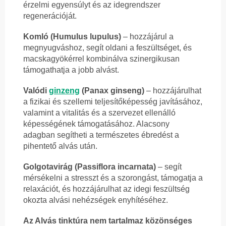
érzelmi egyensúlyt és az idegrendszer
regenerációját.
Komló (Humulus lupulus)
– hozzájárul a
megnyugváshoz, segít oldani a feszültséget, és
macskagyökérrel kombinálva szinergikusan
támogathatja a jobb alvást.
Valódi
ginzeng
(Panax ginseng)
– hozzájárulhat
a fizikai és szellemi teljesítőképesség javításához,
valamint a vitalitás és a szervezet ellenálló
képességének támogatásához. Alacsony
adagban segítheti a természetes ébredést a
pihentető alvás után.
Golgotavirág (Passiflora incarnata)
– segít
mérsékelni a stresszt és a szorongást, támogatja a
relaxációt, és hozzájárulhat az idegi feszültség
okozta alvási nehézségek enyhítéséhez.
Az Alvás tinktúra nem tartalmaz közönséges