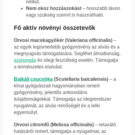
nélkül.
Nem okoz hozzászokást
– hosszabb távon
vagy szükség szerint is használható.
Fő aktív növényi összetevők
Orvosi macskagyökér (Valeriana officinalis)
–
az egyik legismertebb gyógynövény az alvás és a
megnyugvás támogatására. Segíthet álmatlanság,
szorongás
és idegi feszültség esetén. Támogatja
a természetes elalvást.
Bajkáli csucsóka
(Scutellaria baicalensis)
– a
kínai gyógyászati hagyományban ismert
gyógynövény, jelentős antioxidáns
tulajdonságokkal. Támogatja az idegrendszer
nyugalmát, az alvás minőségét és a lelki
egyensúlyt.
Orvosi citromfű (Melissa officinalis)
– relaxáló
hatásáról ismert, támogatja a nyugalmat, az