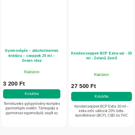
Gyomorégés – alkoholmentes
Kendercseppek BCP Extra-val - 30
tinktúra – cseppek 25 ml –
ml - Zelená Země
Green idea
Raktáron
Raktáron
3 200 Ft
27 500 Ft
Kosárba
Kosárba
Természetes gyógynövény-komplex
Kendercseppek BCP Extra 30 ml –
gyomorégés esetén. Támogatja a
extra erős változat 20% béta-
gyomorsav egyensúlyát, segíti az
kariofillénnel (BCP), CBD és THC
emésztést, és hozzájárul a
nélkül. Az idegrendszeri egyensúly, az
gyomornyálkahártya komfortjához.
immunrendszer és a vitalitás
Alkalmas...
támogatására...