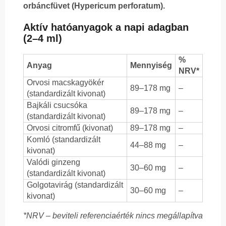
orbáncfüvet (Hypericum perforatum).
Aktív hatóanyagok a napi adagban
(2–4 ml)
%
Anyag
Mennyiség
NRV*
Orvosi macskagyökér
89–178 mg
–
(standardizált kivonat)
Bajkáli csucsóka
89–178 mg
–
(standardizált kivonat)
Orvosi citromfű (kivonat)
89–178 mg
–
Komló (standardizált
44–88 mg
–
kivonat)
Valódi ginzeng
30–60 mg
–
(standardizált kivonat)
Golgotavirág (standardizált
30–60 mg
–
kivonat)
*NRV – beviteli referenciaérték nincs megállapítva