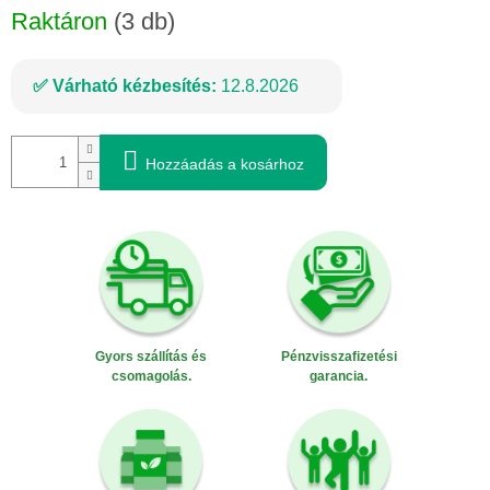
Raktáron
(3 db)
Várható kézbesítés:
12.8.2026
Hozzáadás a kosárhoz
Gyors szállítás és
Pénzvisszafizetési
csomagolás.
garancia.