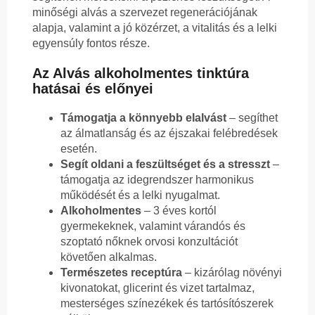
minőségi alvás a szervezet regenerációjának
alapja, valamint a jó közérzet, a vitalitás és a lelki
egyensúly fontos része.
Az Alvás alkoholmentes tinktúra
hatásai és előnyei
Támogatja a könnyebb elalvást
– segíthet
az álmatlanság és az éjszakai felébredések
esetén.
Segít oldani a feszültséget és a stresszt
–
támogatja az idegrendszer harmonikus
működését és a lelki nyugalmat.
Alkoholmentes
– 3 éves kortól
gyermekeknek, valamint várandós és
szoptató nőknek orvosi konzultációt
követően alkalmas.
Természetes receptúra
– kizárólag növényi
kivonatokat, glicerint és vizet tartalmaz,
mesterséges színezékek és tartósítószerek