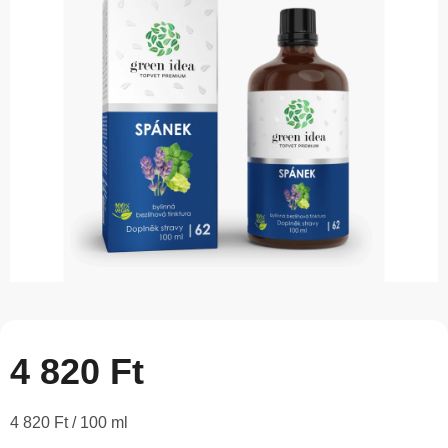
5-
ből
0,0
csillag.
4 820 Ft
Egységár:
4 820 Ft / 100 ml