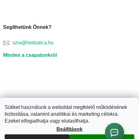
Segíthetünk Önnek?
szia@herbatica.hu
Minden a csapatunkról
Sütiket használunk a weboldal megfelelő működésének
biztosítása, valamint analitikai és marketing célokra.
Shoptet készítette
Ezeket elfogadhatja vagy elutasíthatja.
Beállítások
Copyright 2026
Herbatica.hu
. Minden jog fenntartva.
Süti