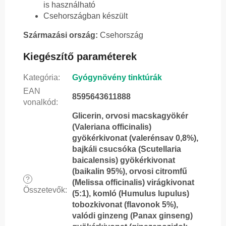
is használható
Csehországban készült
Származási ország:
Csehország
Kiegészítő paraméterek
Kategória
:
Gyógynövény tinktúrák
EAN
8595643611888
vonalkód
:
Glicerin, orvosi macskagyökér
(Valeriana officinalis)
gyökérkivonat (valerénsav 0,8%),
bajkáli csucsóka (Scutellaria
baicalensis) gyökérkivonat
(baikalin 95%), orvosi citromfű
?
(Melissa officinalis) virágkivonat
Összetevők
:
(5:1), komló (Humulus lupulus)
tobozkivonat (flavonok 5%),
valódi ginzeng (Panax ginseng)