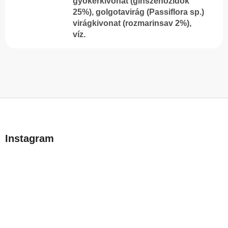
gyökérkivonat (ginszenozidok
25%), golgotavirág (Passiflora sp.)
virágkivonat (rozmarinsav 2%),
víz.
L
á
b
Instagram
l
é
c