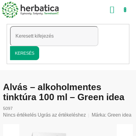
Ugrás
KOSÁ
a
fő
tartalomhoz
KERESÉS
Alvás – alkoholmentes
tinktúra 100 ml – Green idea
5097
A
Nincs értékelés
Ugrás az értékeléshez
Márka:
Green idea
termék
átlagos
értékelése