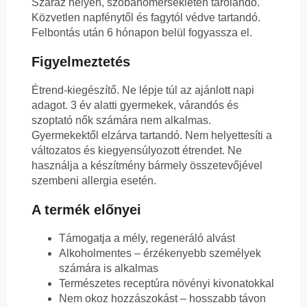
Száraz helyen, szobahőmérsékleten tárolandó.
Közvetlen napfénytől és fagytól védve tartandó.
Felbontás után 6 hónapon belül fogyassza el.
Figyelmeztetés
Étrend-kiegészítő. Ne lépje túl az ajánlott napi
adagot. 3 év alatti gyermekek, várandós és
szoptató nők számára nem alkalmas.
Gyermekektől elzárva tartandó. Nem helyettesíti a
változatos és kiegyensúlyozott étrendet. Ne
használja a készítmény bármely összetevőjével
szembeni allergia esetén.
A termék előnyei
Támogatja a mély, regeneráló alvást
Alkoholmentes – érzékenyebb személyek
számára is alkalmas
Természetes receptúra növényi kivonatokkal
Nem okoz hozzászokást – hosszabb távon