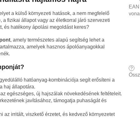
EAN
elyet a külső környezeti hatások, a nem megfelelő
vona
 fizikai állapot vagy az életkorral járó szervezeti
ett, és hatékony ápolási megoldást keres?
mpont
, amely természetes alapú segítség lehet a
 tartalmazza, amelyek hasznos ápolóanyagokkal
enék.
mponját?
?
Össz
egyedülálló hatóanyag-kombinációja segít erősíteni a
 haj állapotára.
 az egészséges, új hajszálak növekedésének feltételeit.
zerkezetének javításához, támogatja puhaságát és
ni az irritált, viszkető érzetet, és kedvező környezetet