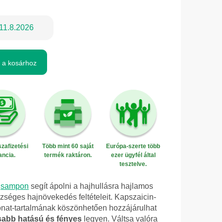
11.8.2026
 a kosárhoz
zafizetési
Több mint 60 saját
Európa-szerte több
ancia.
termék raktáron.
ezer ügyfél által
tesztelve.
ű
sampon
segít ápolni a hajhullásra hajlamos
zséges hajnövekedés feltételeit. Kapszaicin-
onat-tartalmának köszönhetően hozzájárulhat
abb hatású és fényes
legyen. Váltsa valóra