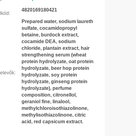
4820169180421
lkód
:
Prepared water, sodium laureth
sulfate, cocamidopropyl
betaine, burdock extract,
cocamide DEA, sodium
chloride, plantain extract, hair
strengthening serum (wheat
protein hydrolyzate, oat protein
hydrolyzate, beer hop protein
etevők
:
hydrolyzate, soy protein
hydrolyzate, ginseng protein
hydrolyzate), perfume
composition, citronellol,
geraniol fine, linalool,
methylchloroisothiazolinone,
methylisothiazolinone, citric
acid, red capsicum extract.