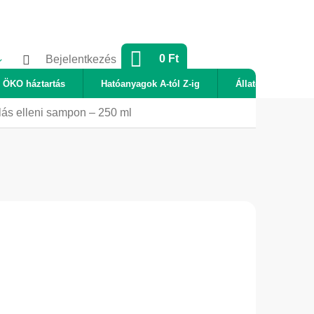
KOSÁR
0 Ft
Bejelentkezés
ÖKO háztartás
Hatóanyagok A-tól Z-ig
Állatok
Új
lás elleni sampon – 250 ml