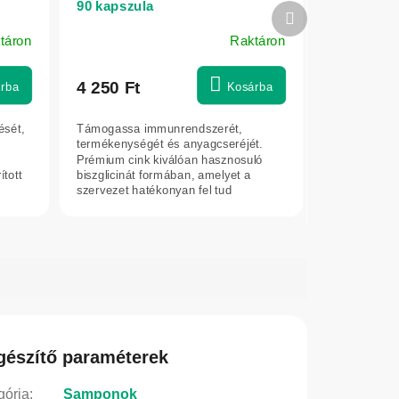
90 kapszula
Következő
termék
táron
Raktáron
4 250 Ft
rba
Kosárba
sét,
Támogassa immunrendszerét,
termékenységét és anyagcseréjét.
Prémium cink kiválóan hasznosuló
tott
biszglicinát formában, amelyet a
n
szervezet hatékonyan fel tud
használni.
gészítő paraméterek
gória
:
Samponok