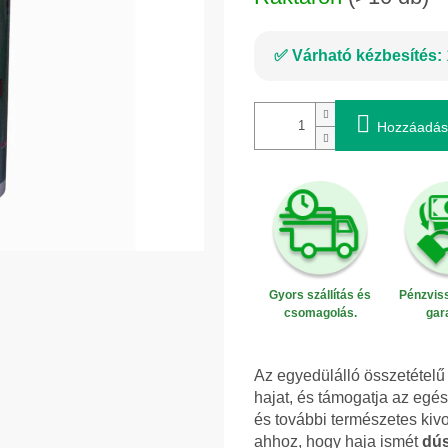
Várható kézbesítés:
Hozzáadás
Gyors szállítás és
Pénzviss
csomagolás.
gar
Az egyedülálló összetétel
hajat, és támogatja az egés
és további természetes kiv
ahhoz, hogy haja ismét
dús