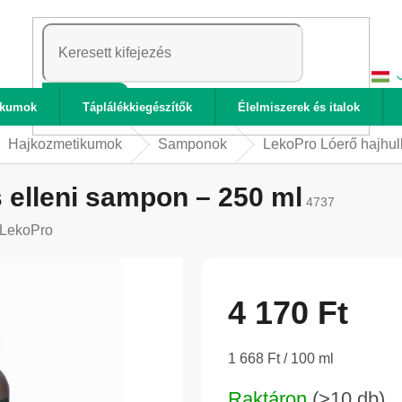
KERESÉS
ikumok
Táplálékkiegészítők
Élelmiszerek és italok
Hajkozmetikumok
Samponok
LekoPro Lóerő hajhul
 elleni sampon – 250 ml
4737
LekoPro
4 170 Ft
Egységár:
1 668 Ft / 100 ml
Raktáron
(>10 db)