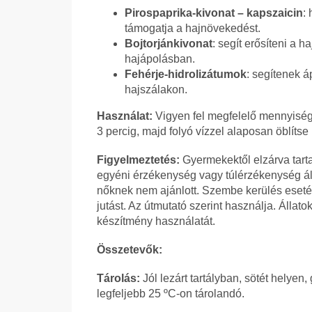
Pirospaprika-kivonat – kapszaicin
:
támogatja a hajnövekedést.
Bojtorjánkivonat
: segít erősíteni a 
hajápolásban.
Fehérje-hidrolizátumok
: segítenek á
hajszálakon.
Használat:
Vigyen fel megfelelő mennyiségű
3 percig, majd folyó vízzel alaposan öblítse 
Figyelmeztetés:
Gyermekektől elzárva tar
egyéni érzékenység vagy túlérzékenység ál
nőknek nem ajánlott. Szembe kerülés esetén
jutást. Az útmutató szerint használja. Állat
készítmény használatát.
Összetevők:
Tárolás:
Jól lezárt tartályban, sötét helyen
legfeljebb 25 ºC-on tárolandó.