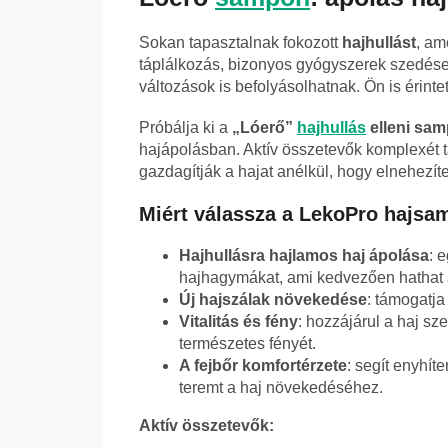
Sokan tapasztalnak fokozott
hajhullást
, am
táplálkozás, bizonyos gyógyszerek szedése, a
változások is befolyásolhatnak. Ön is érint
Próbálja ki a
„Lóerő”
hajhullás
elleni sa
hajápolásban. Aktív összetevők komplexét
gazdagítják a hajat anélkül, hogy elnehezít
Miért válassza a LekoPro hajsa
Hajhullásra hajlamos haj ápolása
: 
hajhagymákat, ami kedvezően hathat a
Új hajszálak növekedése
: támogatja
Vitalitás és fény
: hozzájárul a haj s
természetes fényét.
A fejbőr komfortérzete
: segít enyhíte
teremt a haj növekedéséhez.
Aktív összetevők: