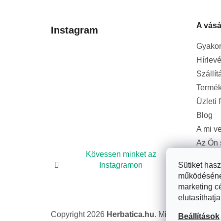
b
l
A vásá
é
Instagram
c
Gyakor
Hírlevé
Szállít
Termék
Üzleti 
Blog
A mi v
Az Ön 
bizton
Kövessen minket az
Sütiket has
Instagramon
működésének 
marketing c
elutasíthatja
Copyright 2026
Herbatica.hu
. Minden jog fennta
Beállítások