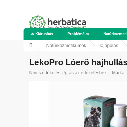
Ugrás
a
fő
tartalomhoz
🔥 Kiárusítás
Problémáim
Natúrkozmet
Natúrkozmetikumok
Hajápolás
Kezdőlap
LekoPro Lóerő hajhullás
A
Nincs értékelés
Ugrás az értékeléshez
Márka:
termék
átlagos
értékelése
5-
ből
0,0
csillag.