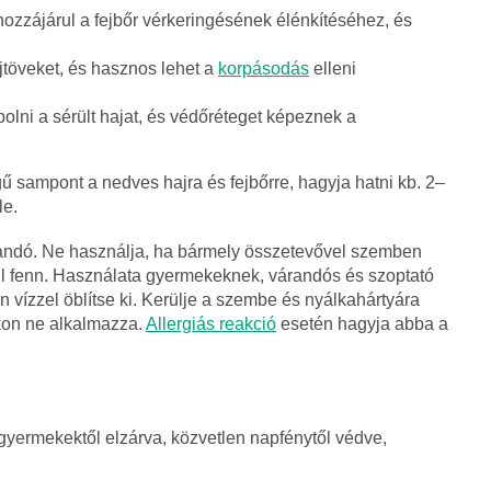
 hozzájárul a fejbőr vérkeringésének élénkítéséhez, és
hajtöveket, és hasznos lehet a
korpásodás
elleni
polni a sérült hajat, és védőréteget képeznek a
 sampont a nedves hajra és fejbőrre, hagyja hatni kb. 2–
le.
tandó. Ne használja, ha bármely összetevővel szemben
l fenn. Használata gyermekeknek, várandós és szoptató
 vízzel öblítse ki. Kerülje a szembe és nyálkahártyára
okon ne alkalmazza.
Allergiás reakció
esetén hagyja abba a
, gyermekektől elzárva, közvetlen napfénytől védve,