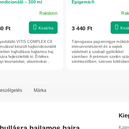
ondicionáló – 300 ml
Epigemic®
Raktáron
Rak
80 Ft
3 440 Ft
Kosárba
Kosá
yedülálló VITIS COMPLEX CX
Támogassa pajzsmirigye működé
rmulával készült hajkondicionálót
immunrendszerét és a sejtek
ezetten hajhullásra hajlamos haj
védelmét a szabad gyökökkel
ára fejlesztették ki. Értékes
szemben. A prémium szelén szárí
yi kivonatokat, vitaminokat...
sörélesztőben, szerves kötésbe
található – ez egy...
eszélgetés
Márka
Kie
jhullásra hajlamos hajra
Kate