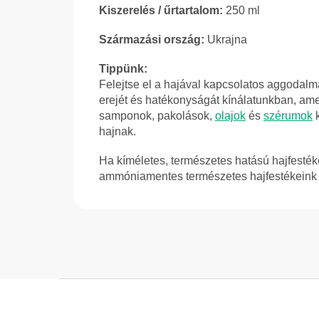
Kiszerelés / űrtartalom:
250 ml
Származási ország:
Ukrajna
Tippünk:
Felejtse el a hajával kapcsolatos aggodalm
erejét és hatékonyságát kínálatunkban, a
samponok, pakolások,
olajok
és
szérumok
k
hajnak.
Ha kíméletes, természetes hatású hajfestéke
ammóniamentes természetes hajfestékeink 
L
á