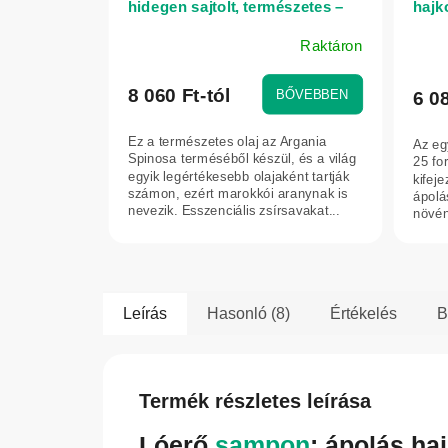
hidegen sajtolt, természetes –
hajk
50 ml
Raktáron
A
termék
átlagos
8 060 Ft-tól
BŐVEBBEN
6 0
értékelése
5-
Ez a természetes olaj az Argania
Az eg
ből
Spinosa terméséből készül, és a világ
25 fo
4,3
egyik legértékesebb olajaként tartják
kifej
számon, ezért marokkói aranynak is
ápolás
csillag.
nevezik. Esszenciális zsírsavakat...
növén
Leírás
Hasonló (8)
Értékelés
B
Termék részletes leírása
Lóerő
sampon
: ápolás ha