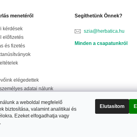
rlás menetéről
Segíthetünk Önnek?
i kérdések
szia@herbatica.hu
l előfizetés
Minden a csapatunkról
ás és fizetés
tanúsítványok
feltételek
evőink elégedettek
személyes adatai nálunk
ságban vannak
ználunk a weboldal megfelelő
Elutasítom
E
biztosítása, valamint analitikai és
élokra. Ezeket elfogadhatja vagy
.
rtva.
Süti beállítások szerkesztése