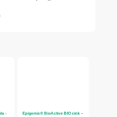
la -
Epigemic® BioActive BIO cink –