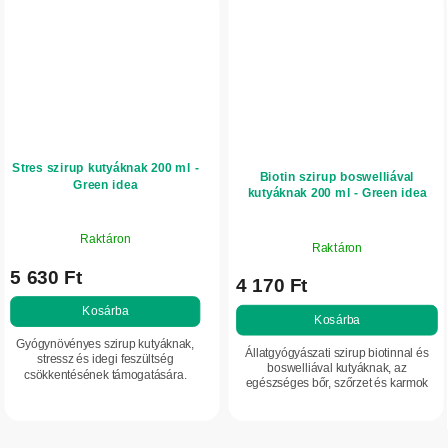
Stres szirup kutyáknak 200 ml -
Biotin szirup boswelliával
Green idea
kutyáknak 200 ml - Green idea
Raktáron
Raktáron
5 630 Ft
4 170 Ft
Kosárba
Kosárba
Gyógynövényes szirup kutyáknak,
Állatgyógyászati szirup biotinnal és
stressz és idegi feszültség
boswelliával kutyáknak, az
csökkentésének támogatására.
egészséges bőr, szőrzet és karmok
Bajkáli csukókát, orbáncfüvet,
támogatására. Segít javítani a szőrzet
macát, orvosi macskagyökeret és
minőségét, mérsékli a töredezést és
ginzenget tartalmaz....
a...