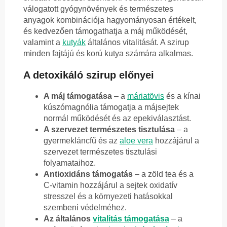
válogatott gyógynövények és természetes
anyagok kombinációja hagyományosan értékelt,
és kedvezően támogathatja a máj működését,
valamint a
kutyák
általános vitalitását. A szirup
minden fajtájú és korú kutya számára alkalmas.
A detoxikáló szirup előnyei
A máj támogatása
– a
máriatövis
és a kínai
kúszómagnólia támogatja a májsejtek
normál működését és az epekiválasztást.
A szervezet természetes tisztulása
– a
gyermekláncfű és az
aloe vera
hozzájárul a
szervezet természetes tisztulási
folyamataihoz.
Antioxidáns támogatás
– a zöld tea és a
C-vitamin hozzájárul a sejtek oxidatív
stresszel és a környezeti hatásokkal
szembeni védelméhez.
Az általános
vitalitás támogatása
– a