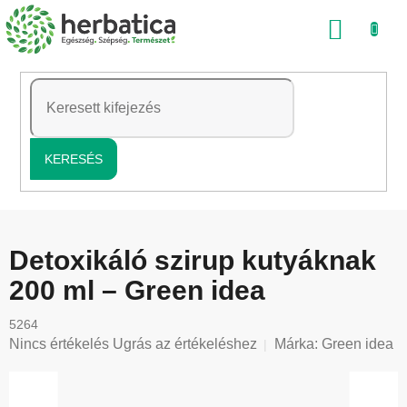
Ugrás
KOSÁ
a
fő
tartalomhoz
KERESÉS
Detoxikáló szirup kutyáknak
200 ml – Green idea
5264
A
Nincs értékelés
Ugrás az értékeléshez
Márka:
Green idea
termék
átlagos
értékelése