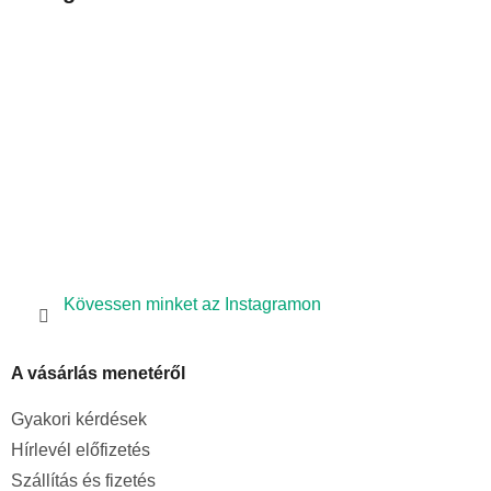
l
é
c
Kövessen minket az Instagramon
A vásárlás menetéről
Gyakori kérdések
Hírlevél előfizetés
Szállítás és fizetés