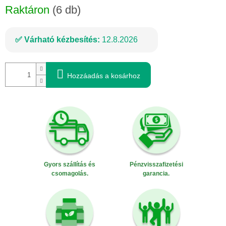
Raktáron
(6 db)
Várható kézbesítés:
12.8.2026
Hozzáadás a kosárhoz
Gyors szállítás és
Pénzvisszafizetési
csomagolás.
garancia.