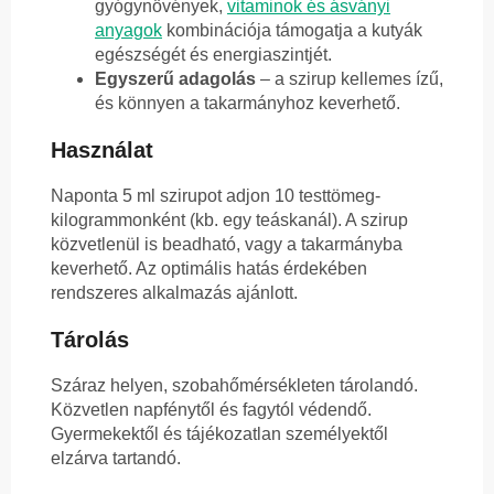
gyógynövények,
vitaminok és ásványi
anyagok
kombinációja támogatja a kutyák
egészségét és energiaszintjét.
Egyszerű adagolás
– a szirup kellemes ízű,
és könnyen a takarmányhoz keverhető.
Használat
Naponta 5 ml szirupot adjon 10 testtömeg-
kilogrammonként (kb. egy teáskanál). A szirup
közvetlenül is beadható, vagy a takarmányba
keverhető. Az optimális hatás érdekében
rendszeres alkalmazás ajánlott.
Tárolás
Száraz helyen, szobahőmérsékleten tárolandó.
Közvetlen napfénytől és fagytól védendő.
Gyermekektől és tájékozatlan személyektől
elzárva tartandó.