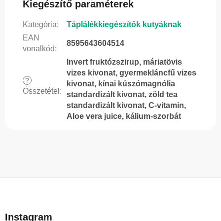
Kiegészítő paraméterek
Kategória
:
Táplálékkiegészítők kutyáknak
EAN
8595643604514
vonalkód
:
Invert fruktózszirup, máriatövis
vizes kivonat, gyermekláncfű vizes
?
kivonat, kínai kúszómagnólia
Összetétel
:
standardizált kivonat, zöld tea
standardizált kivonat, C-vitamin,
Aloe vera juice, kálium-szorbát
L
á
b
Instagram