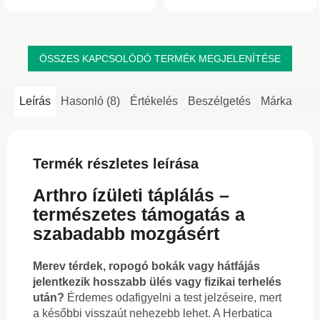
ízületek, izmok, inak és a hát
agy és a reproduktív rendszer
területén.
normál...
ÖSSZES KAPCSOLÓDÓ TERMÉK MEGJELENÍTÉSE
Leírás
Hasonló (8)
Értékelés
Beszélgetés
Márka
Termék részletes leírása
Arthro ízületi táplálás –
természetes támogatás a
szabadabb mozgásért
Merev térdek, ropogó bokák vagy hátfájás
jelentkezik hosszabb ülés vagy fizikai terhelés
után?
Érdemes odafigyelni a test jelzéseire, mert
a későbbi visszaút nehezebb lehet. A Herbatica