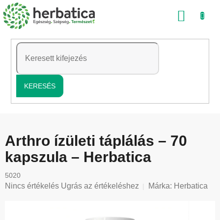
Ugrás
KOSÁ
a
fő
tartalomhoz
KERESÉS
Arthro ízületi táplálás – 70
kapszula – Herbatica
5020
A
Nincs értékelés
Ugrás az értékeléshez
Márka:
Herbatica
termék
átlagos
értékelése