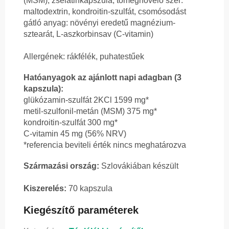
(MSM), zselatinkapszula, tömegnövelő szer:
maltodextrin, kondroitin-szulfát, csomósodást
gátló anyag: növényi eredetű magnézium-
sztearát, L-aszkorbinsav (C-vitamin)
Allergének: rákfélék, puhatestűek
Hatóanyagok az ajánlott napi adagban (3
kapszula):
glükózamin-szulfát 2KCl 1599 mg*
metil-szulfonil-metán (MSM) 375 mg*
kondroitin-szulfát 300 mg*
C-vitamin 45 mg (56% NRV)
*referencia beviteli érték nincs meghatározva
Származási ország:
Szlovákiában készült
Kiszerelés:
70 kapszula
Kiegészítő paraméterek