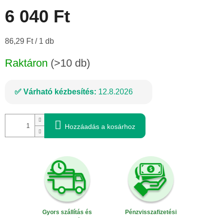
6 040 Ft
Egységár:
86,29 Ft / 1 db
Raktáron
(>10 db)
Várható kézbesítés:
12.8.2026
Hozzáadás a kosárhoz
Gyors szállítás és
Pénzvisszafizetési