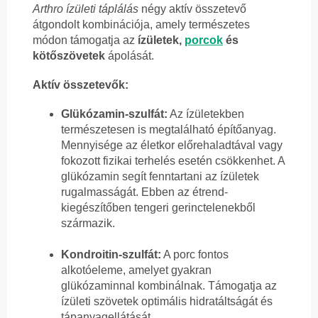
Arthro ízületi táplálás
négy aktív összetevő
átgondolt kombinációja, amely természetes
módon támogatja az
ízületek,
porcok
és
kötőszövetek
ápolását.
Aktív összetevők:
Glükózamin-szulfát:
Az ízületekben
természetesen is megtalálható építőanyag.
Mennyisége az életkor előrehaladtával vagy
fokozott fizikai terhelés esetén csökkenhet. A
glükózamin segít fenntartani az ízületek
rugalmasságát. Ebben az étrend-
kiegészítőben tengeri gerinctelenekből
származik.
Kondroitin-szulfát:
A porc fontos
alkotóeleme, amelyet gyakran
glükózaminnal kombinálnak. Támogatja az
ízületi szövetek optimális hidratáltságát és
tápanyagellátását.