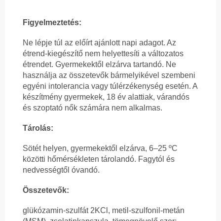
Figyelmeztetés:
Ne lépje túl az előírt ajánlott napi adagot. Az
étrend-kiegészítő nem helyettesíti a változatos
étrendet. Gyermekektől elzárva tartandó. Ne
használja az összetevők bármelyikével szembeni
egyéni intolerancia vagy túlérzékenység esetén. A
készítmény gyermekek, 18 év alattiak, várandós
és szoptató nők számára nem alkalmas.
Tárolás:
Sötét helyen, gyermekektől elzárva, 6–25 ºC
közötti hőmérsékleten tárolandó. Fagytól és
nedvességtől óvandó.
Összetevők:
glükózamin-szulfát 2KCl, metil-szulfonil-metán