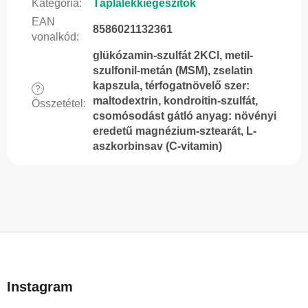
Kategória
:
Táplálékkiegészítők
EAN
8586021132361
vonalkód
:
glükózamin-szulfát 2KCl, metil-
szulfonil-metán (MSM), zselatin
kapszula, térfogatnövelő szer:
?
maltodextrin, kondroitin-szulfát,
Összetétel
:
csomósodást gátló anyag: növényi
eredetű magnézium-sztearát, L-
aszkorbinsav (C-vitamin)
L
á
b
Instagram
l