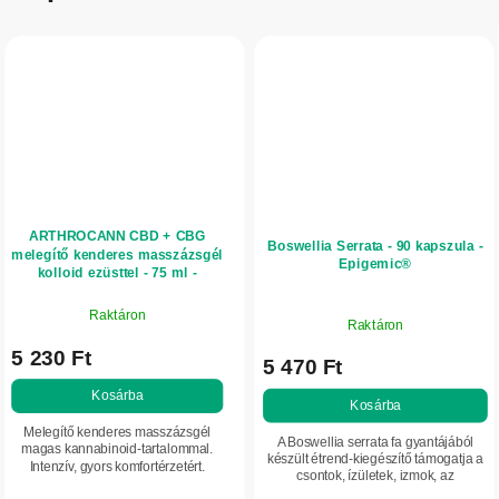
ARTHROCANN CBD + CBG
Boswellia Serrata - 90 kapszula -
melegítő kenderes masszázsgél
Epigemic®
kolloid ezüsttel - 75 ml -
Annabis
Raktáron
Raktáron
5 230 Ft
5 470 Ft
Kosárba
Kosárba
Melegítő kenderes masszázsgél
A Boswellia serrata fa gyantájából
magas kannabinoid-tartalommal.
készült étrend-kiegészítő támogatja a
Intenzív, gyors komfortérzetért.
csontok, ízületek, izmok, az
Ideális a bőr masszírozására az
emésztőrendszer, a bélrendszer, az