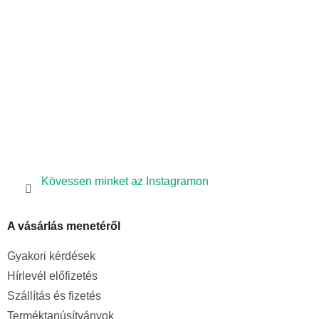
é
c
Kövessen minket az Instagramon
A vásárlás menetéről
Gyakori kérdések
Hírlevél előfizetés
Szállítás és fizetés
Terméktanúsítványok