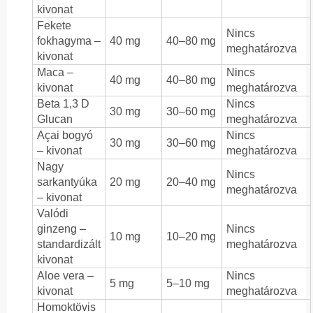
kivonat
Fekete
Nincs
fokhagyma –
40 mg
40–80 mg
meghatározva
kivonat
Maca –
Nincs
40 mg
40–80 mg
kivonat
meghatározva
Beta 1,3 D
Nincs
30 mg
30–60 mg
Glucan
meghatározva
Açai bogyó
Nincs
30 mg
30–60 mg
– kivonat
meghatározva
Nagy
Nincs
sarkantyúka
20 mg
20–40 mg
meghatározva
– kivonat
Valódi
ginzeng –
Nincs
10 mg
10–20 mg
standardizált
meghatározva
kivonat
Aloe vera –
Nincs
5 mg
5–10 mg
kivonat
meghatározva
Homoktövis