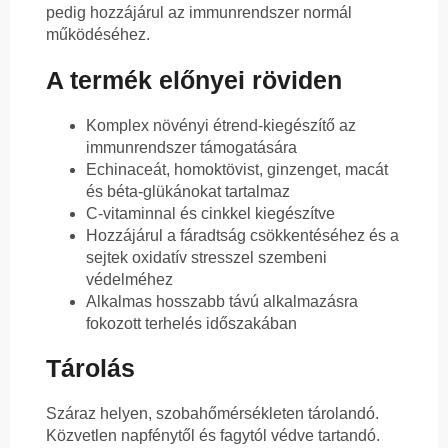
pedig hozzájárul az immunrendszer normál
működéséhez.
A termék előnyei röviden
Komplex növényi étrend-kiegészítő az
immunrendszer támogatására
Echinaceát, homoktövist, ginzenget, macát
és béta-glükánokat tartalmaz
C-vitaminnal és cinkkel kiegészítve
Hozzájárul a fáradtság csökkentéséhez és a
sejtek oxidatív stresszel szembeni
védelméhez
Alkalmas hosszabb távú alkalmazásra
fokozott terhelés időszakában
Tárolás
Száraz helyen, szobahőmérsékleten tárolandó.
Közvetlen napfénytől és fagytól védve tartandó.