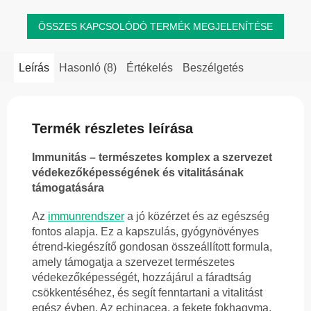
ÖSSZES KAPCSOLÓDÓ TERMÉK MEGJELENÍTÉSE
Leírás
Hasonló (8)
Értékelés
Beszélgetés
Termék részletes leírása
Immunitás – természetes komplex a szervezet
védekezőképességének és vitalitásának
támogatására
Az
immunrendszer
a jó közérzet és az egészség
fontos alapja. Ez a kapszulás, gyógynövényes
étrend-kiegészítő gondosan összeállított formula,
amely támogatja a szervezet természetes
védekezőképességét, hozzájárul a fáradtság
csökkentéséhez, és segít fenntartani a vitalitást
egész évben. Az echinacea, a fekete fokhagyma,