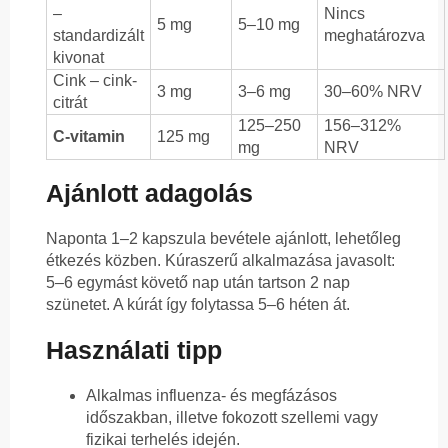
–
Nincs
5 mg
5–10 mg
standardizált
meghatározva
kivonat
Cink – cink-
3 mg
3–6 mg
30–60% NRV
citrát
125–250
156–312%
C-vitamin
125 mg
mg
NRV
Ajánlott adagolás
Naponta 1–2 kapszula bevétele ajánlott, lehetőleg
étkezés közben. Kúraszerű alkalmazása javasolt:
5–6 egymást követő nap után tartson 2 nap
szünetet. A kúrát így folytassa 5–6 héten át.
Használati tipp
Alkalmas influenza- és megfázásos
időszakban, illetve fokozott szellemi vagy
fizikai terhelés idején.