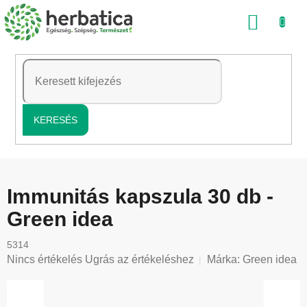
Ugrás
KOSÁ
a
fő
tartalomhoz
KERESÉS
Immunitás kapszula 30 db -
Green idea
5314
A
Nincs értékelés
Ugrás az értékeléshez
Márka:
Green idea
termék
átlagos
értékelése