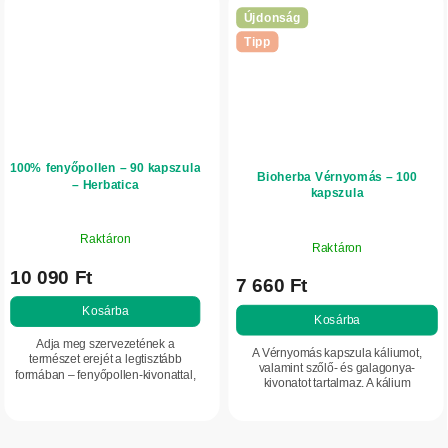
Újdonság
Tipp
100% fenyőpollen – 90 kapszula
Bioherba Vérnyomás – 100
– Herbatica
kapszula
Raktáron
Raktáron
10 090 Ft
7 660 Ft
Kosárba
Kosárba
Adja meg szervezetének a
A Vérnyomás kapszula káliumot,
természet erejét a legtisztább
valamint szőlő- és galagonya-
formában – fenyőpollen-kivonattal,
kivonatot tartalmaz. A kálium
amely flavonoidokban és
hozzájárul a normál vérnyomás
proantocianidinekben gazdag.
fenntartásához és az idegrendszer
Minden kapszula 300 mg...
megfelelő működéséhez....