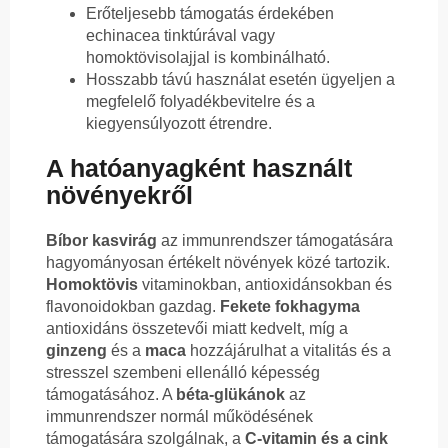
Erőteljesebb támogatás érdekében
echinacea tinktúrával vagy
homoktövisolajjal is kombinálható.
Hosszabb távú használat esetén ügyeljen a
megfelelő folyadékbevitelre és a
kiegyensúlyozott étrendre.
A hatóanyagként használt
növényekről
Bíbor kasvirág
az immunrendszer támogatására
hagyományosan értékelt növények közé tartozik.
Homoktövis
vitaminokban, antioxidánsokban és
flavonoidokban gazdag.
Fekete fokhagyma
antioxidáns összetevői miatt kedvelt, míg a
ginzeng
és a
maca
hozzájárulhat a vitalitás és a
stresszel szembeni ellenálló képesség
támogatásához. A
béta-glükánok
az
immunrendszer normál működésének
támogatására szolgálnak, a
C-vitamin és a cink