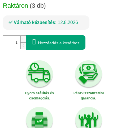
Raktáron
(3 db)
Várható kézbesítés:
12.8.2026
Hozzáadás a kosárhoz
Gyors szállítás és
Pénzvisszafizetési
csomagolás.
garancia.