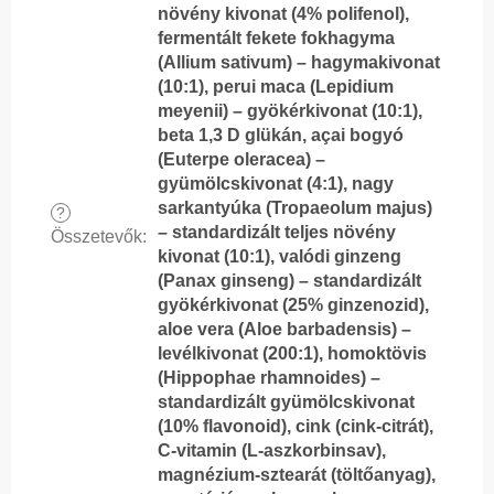
növény kivonat (4% polifenol),
fermentált fekete fokhagyma
(Allium sativum) – hagymakivonat
(10:1), perui maca (Lepidium
meyenii) – gyökérkivonat (10:1),
beta 1,3 D glükán, açai bogyó
(Euterpe oleracea) –
gyümölcskivonat (4:1), nagy
sarkantyúka (Tropaeolum majus)
?
– standardizált teljes növény
Összetevők
:
kivonat (10:1), valódi ginzeng
(Panax ginseng) – standardizált
gyökérkivonat (25% ginzenozid),
aloe vera (Aloe barbadensis) –
levélkivonat (200:1), homoktövis
(Hippophae rhamnoides) –
standardizált gyümölcskivonat
(10% flavonoid), cink (cink-citrát),
C-vitamin (L-aszkorbinsav),
magnézium-sztearát (töltőanyag),