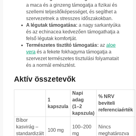
a maca és a ginzeng támogatja a fizikai és
szellemi teljesítőképességet, és segíthet a
szervezetnek a stresszes időszakokban.
A légutak támogatása:
a nagy sarkantyúka
és az echinacea kedvezően támogathatja a
felső légutak komfortját.
Természetes tisztító támogatás:
az
aloe
vera
és a fekete fokhagyma támogatja a
szervezet természetes tisztulási folyamatait
és a normál emésztést.
Aktív összetevők
Napi
% NRV
1
adag
beviteli
kapszula
(1–2
referenciaérték
kapszula)
Bíbor
kasvirág –
100–200
Nincs
100 mg
standardizált
mg
meghatározva