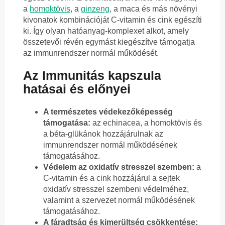
a
homoktövis
, a
ginzeng
, a maca és más növényi
kivonatok kombinációját C-vitamin és cink egészíti
ki. Így olyan hatóanyag-komplexet alkot, amely
összetevői révén egymást kiegészítve támogatja
az immunrendszer normál működését.
Az Immunitás kapszula
hatásai és előnyei
A természetes védekezőképesség
támogatása:
az echinacea, a homoktövis és
a béta-glükánok hozzájárulnak az
immunrendszer normál működésének
támogatásához.
Védelem az oxidatív stresszel szemben:
a
C-vitamin és a cink hozzájárul a sejtek
oxidatív stresszel szembeni védelméhez,
valamint a szervezet normál működésének
támogatásához.
A fáradtság és kimerültség csökkentése: