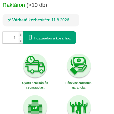
Raktáron
(>10 db)
Várható kézbesítés:
11.8.2026
Hozzáadás a kosárhoz
Gyors szállítás és
Pénzvisszafizetési
csomagolás.
garancia.