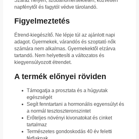
Száraz helyen, szobahőmérsékleten, közvetlen
napfénytől és fagytól védve tárolandó.
Figyelmeztetés
Étrend-kiegészítő. Ne lépje túl az ajánlott napi
adagot. Gyermekek, várandós és szoptató nők
számára nem alkalmas. Gyermekektől elzárva
tartandó. Nem helyettesíti a változatos és
kiegyensúlyozott étrendet.
A termék előnyei röviden
Támogatja a prosztata és a húgyutak
egészségét
Segít fenntartani a hormonális egyensúlyt és
a normál tesztoszteronszintet
Erőteljes növényi kivonatokat és cinket
tartalmaz
Természetes gondoskodás 40 év feletti
férfiaknak