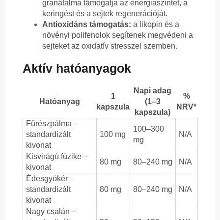
gránátalma támogatja az energiaszintet, a
keringést és a sejtek regenerációját.
Antioxidáns támogatás:
a likopin és a
növényi polifenolok segítenek megvédeni a
sejteket az oxidatív stresszel szemben.
Aktív hatóanyagok
Napi adag
1
%
Hatóanyag
(1–3
kapszula
NRV*
kapszula)
Fűrészpálma –
100–300
standardizált
100 mg
N/A
mg
kivonat
Kisvirágú füzike –
80 mg
80–240 mg
N/A
kivonat
Édesgyökér –
standardizált
80 mg
80–240 mg
N/A
kivonat
Nagy csalán –