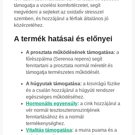
támogatja a vizelési komfortérzetet, segít
megvédeni a sejteket az oxidatív stresszel
szemben, és hozzájárul a férfiak általános jó
közérzetéhez.
A termék hatásai és előnyei
A prosztata működésének támogatása:
a
fűrészpálma (Serenoa repens) segít
fenntartani a prosztata normál méretét és
támogatja természetes működését.
A húgyutak támogatása:
a kisvirágú füzike
és a csalán hozzájárul a húgyúti rendszer
egészséges működéséhez.
Hormonális egyensúly
:
a cink hozzájárul a
vér normál tesztoszteronszintjének
fenntartásához és a normál
termékenységhez.
Vitalitás támogatása
:
a muira puama és a