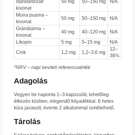
standardizált
50 mg
50–150 mg
N/A
kivonat
Muira puama –
50 mg
50–150 mg
N/A
kivonat
Gránátalma –
40 mg
40–120 mg
N/A
kivonat
Likopin
5 mg
5–15 mg
N/A
12–
Cink
1,2 mg
1,2–3,6 mg
36%
*NRV – napi beviteli referenciaérték
Adagolás
Vegyen be naponta 1–3 kapszulát, lehetőleg
étkezés közben, elegendő folyadékkal. 6 hetes
kúra javasolt, évente 2 alkalommal ismételhető.
Tárolás