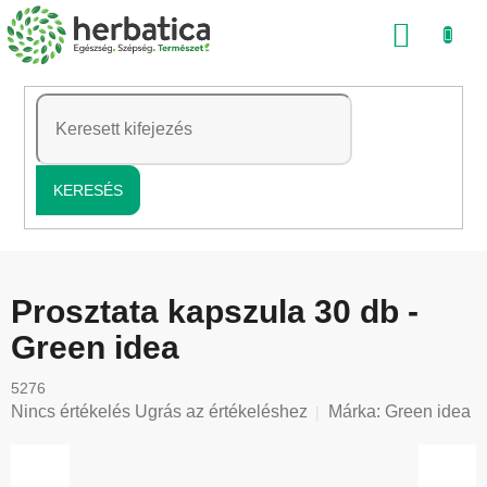
Ugrás
KOSÁ
a
fő
tartalomhoz
KERESÉS
Prosztata kapszula 30 db -
Green idea
5276
A
Nincs értékelés
Ugrás az értékeléshez
Márka:
Green idea
termék
átlagos
értékelése