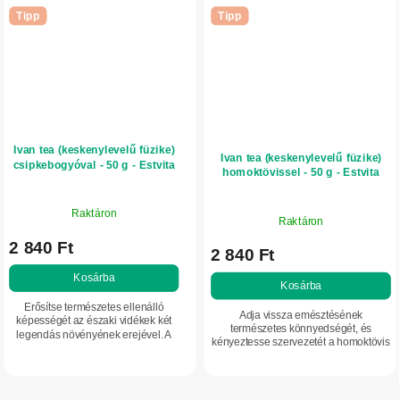
Tipp
Tipp
Ivan tea (keskenylevelű füzike)
Ivan tea (keskenylevelű füzike)
csipkebogyóval - 50 g - Estvita
homoktövissel - 50 g - Estvita
Raktáron
Raktáron
2 840 Ft
2 840 Ft
Kosárba
Kosárba
Erősítse természetes ellenálló
Adja vissza emésztésének
képességét az északi vidékek két
természetes könnyedségét, és
legendás növényének erejével. A
kényeztesse szervezetét a homoktövis
fermentált füzike és a csipkebogyó
vitaminokban gazdag erejével. Ez a
harmonikus párosítása ízletes
fermentált gyógynövénytea kíméletes
teaitalt ad,...
támogatást...