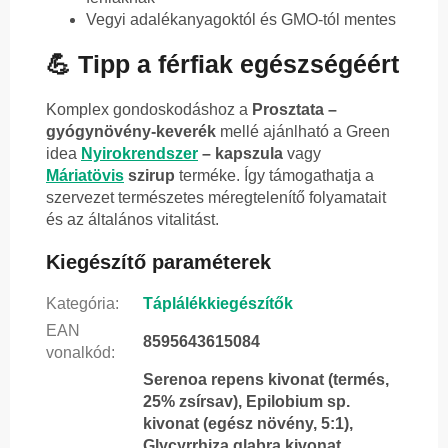
Vegyi adalékanyagoktól és GMO-tól mentes
💪 Tipp a férfiak egészségéért
Komplex gondoskodáshoz a
Prosztata –
gyógynövény-keverék
mellé ajánlható a Green
idea
Nyirokrendszer
– kapszula
vagy
Máriatövis
szirup
terméke. Így támogathatja a
szervezet természetes méregtelenítő folyamatait
és az általános vitalitást.
Kiegészítő paraméterek
Kategória
:
Táplálékkiegészítők
EAN
8595643615084
vonalkód
:
Serenoa repens kivonat (termés,
25% zsírsav), Epilobium sp.
kivonat (egész növény, 5:1),
Glycyrrhiza glabra kivonat