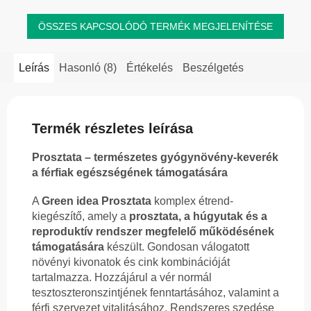
ÖSSZES KAPCSOLÓDÓ TERMÉK MEGJELENÍTÉSE
Leírás
Hasonló (8)
Értékelés
Beszélgetés
Termék részletes leírása
Prosztata – természetes gyógynövény-keverék
a férfiak egészségének támogatására
A
Green idea Prosztata
komplex étrend-
kiegészítő, amely a
prosztata, a húgyutak és a
reproduktív rendszer megfelelő működésének
támogatására
készült. Gondosan válogatott
növényi kivonatok és cink kombinációját
tartalmazza. Hozzájárul a vér normál
tesztoszteronszintjének fenntartásához, valamint a
férfi szervezet vitalitásához. Rendszeres szedése