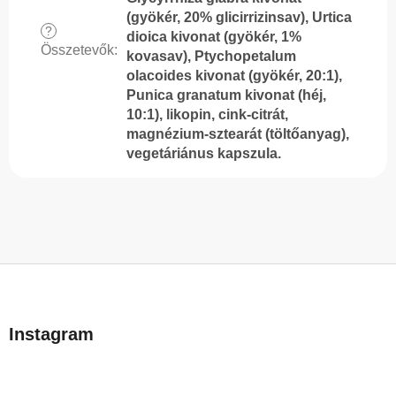
(gyökér, 20% glicirrizinsav), Urtica
?
dioica kivonat (gyökér, 1%
Összetevők
:
kovasav), Ptychopetalum
olacoides kivonat (gyökér, 20:1),
Punica granatum kivonat (héj,
10:1), likopin, cink-citrát,
magnézium-sztearát (töltőanyag),
vegetáriánus kapszula.
L
á
b
Instagram
l
é
c