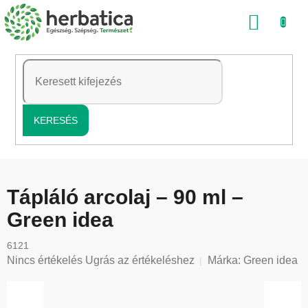
Ugrás
KOSÁ
a
fő
tartalomhoz
KERESÉS
Tápláló arcolaj – 90 ml –
Green idea
6121
A
Nincs értékelés
Ugrás az értékeléshez
Márka:
Green idea
termék
átlagos
értékelése