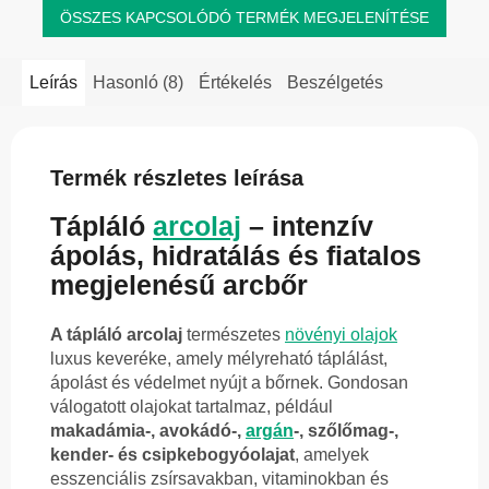
ÖSSZES KAPCSOLÓDÓ TERMÉK MEGJELENÍTÉSE
Leírás
Hasonló (8)
Értékelés
Beszélgetés
Termék részletes leírása
Tápláló
arcolaj
– intenzív
ápolás, hidratálás és fiatalos
megjelenésű arcbőr
A tápláló arcolaj
természetes
növényi olajok
luxus keveréke, amely mélyreható táplálást,
ápolást és védelmet nyújt a bőrnek. Gondosan
válogatott olajokat tartalmaz, például
makadámia-, avokádó-,
argán
-, szőlőmag-,
kender- és csipkebogyóolajat
, amelyek
esszenciális zsírsavakban, vitaminokban és