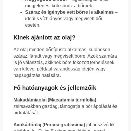
megjelenést kölcsönöz a bőrnek.
Száraz és igénybe vett bőrre is alkalmas
–
ideális vízhiányos vagy megviselt bőr
esetén.
Kinek ajánlott az olaj?
Az olaj minden bőrtípusra alkalmas, különösen
száraz, fáradt vagy megviselt bőrre. Azok számára
is jó választás, akiknek bőre fokozott terhelésnek
van kitéve, például várandósság idején vagy
napsugárzás hatására.
Fő hatóanyagok és jellemzőik
Makadámiaolaj (Macadamia ternifolia)
zsírsavakban gazdag, támogatja a bőr ápolását és
hidratálását.
Avokádóolaj (Persea gratissima)
jól beszívódik