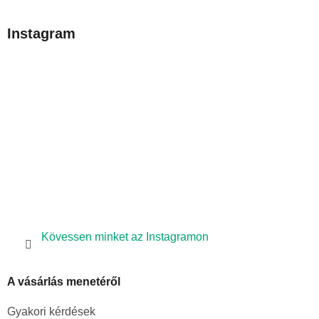
á
b
Instagram
l
é
c
Kövessen minket az Instagramon
A vásárlás menetéről
Gyakori kérdések