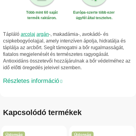
Több mint 60 saját
Európa-szerte több ezer
termék raktáron.
ügyfél által tesztelve.
Tápláló
arcolaj
argán
-, makadámia-, avokádó- és
csipkebogyóolajjal, amely intenzíven ápolja, hidratálja és
táplálja az arcbőrt. Segít támogatni a bőr rugalmasságát,
fiatalos megjelenését és természetes ragyogását.
Antioxidáns összetevői hozzájárulnak a bőr védelméhez az
idő előtti öregedés jeleivel szemben.
Részletes információ
Kapcsolódó termékek
Újdonság
Újdonság