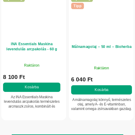
Tipp
INA Essentials Maskina
Málnamagolaj – 50 ml – Bioherba
levendulás arcpakolás - 60 g
Raktáron
Raktáron
8 100 Ft
6 040 Ft
Kosárba
Kosárba
Az INA Essentials Maskina
A málnamagolaj könnyű, természetes
levendulás arcpakolás természetes
olaj, amely A- és E-vitaminban,
arcmaszk zsíros, kombinált és
valamint omega-zsírsavakban gazdag.
problémás arcbőrre. Levendulát,
Támogatja a bőr rugalmasságát,
ghassoult, kaolint, vörös szőlőt és
hidratál, és segít megőrizni az arcbőr...
aróniát tartalmaz,...