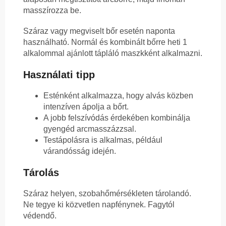
masszírozza be.
Száraz vagy megviselt bőr esetén naponta
használható. Normál és kombinált bőrre heti 1
alkalommal ajánlott tápláló maszkként alkalmazni.
Használati tipp
Esténként alkalmazza, hogy alvás közben
intenzíven ápolja a bőrt.
A jobb felszívódás érdekében kombinálja
gyengéd arcmasszázzsal.
Testápolásra is alkalmas, például
várandósság idején.
Tárolás
Száraz helyen, szobahőmérsékleten tárolandó.
Ne tegye ki közvetlen napfénynek. Fagytól
védendő.