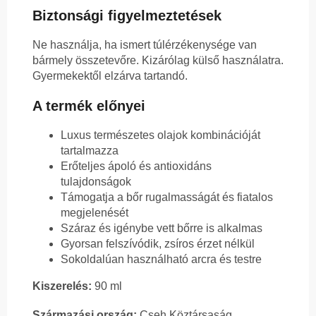
Biztonsági figyelmeztetések
Ne használja, ha ismert túlérzékenysége van
bármely összetevőre. Kizárólag külső használatra.
Gyermekektől elzárva tartandó.
A termék előnyei
Luxus természetes olajok kombinációját
tartalmazza
Erőteljes ápoló és antioxidáns
tulajdonságok
Támogatja a bőr rugalmasságát és fiatalos
megjelenését
Száraz és igénybe vett bőrre is alkalmas
Gyorsan felszívódik, zsíros érzet nélkül
Sokoldalúan használható arcra és testre
Kiszerelés:
90 ml
Származási ország:
Cseh Köztársaság