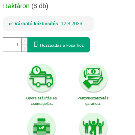
Raktáron
(8 db)
Várható kézbesítés:
12.8.2026
Hozzáadás a kosárhoz
Gyors szállítás és
Pénzvisszafizetési
csomagolás.
garancia.