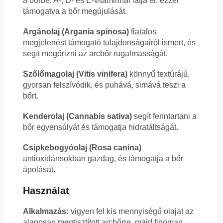
a bőrbe, A-, D- és E-vitaminnal látja el, ezzel
támogatva a bőr megújulását.
Argánolaj (Argania spinosa)
fiatalos
megjelenést támogató tulajdonságairól ismert, és
segít megőrizni az arcbőr rugalmasságát.
Szőlőmagolaj (Vitis vinifera)
könnyű textúrájú,
gyorsan felszívódik, és puhává, simává teszi a
bőrt.
Kenderolaj (Cannabis sativa)
segít fenntartani a
bőr egyensúlyát és támogatja hidratáltságát.
Csipkebogyóolaj (Rosa canina)
antioxidánsokban gazdag, és támogatja a bőr
ápolását.
Használat
Alkalmazás:
vigyen fel kis mennyiségű olajat az
alaposan megtisztított arcbőrre, majd finoman