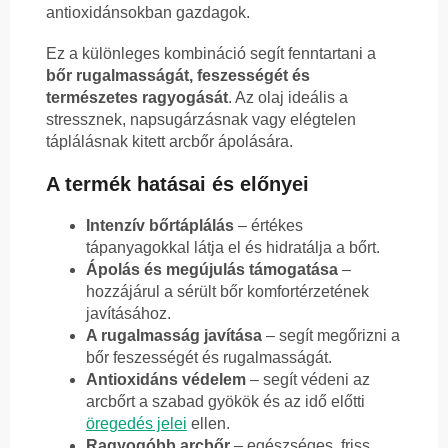
antioxidánsokban gazdagok.
Ez a különleges kombináció segít fenntartani a
bőr rugalmasságát, feszességét és
természetes ragyogását
. Az olaj ideális a
stressznek, napsugárzásnak vagy elégtelen
táplálásnak kitett arcbőr ápolására.
A termék hatásai és előnyei
Intenzív bőrtáplálás
– értékes
tápanyagokkal látja el és hidratálja a bőrt.
Ápolás és megújulás támogatása
–
hozzájárul a sérült bőr komfortérzetének
javításához.
A rugalmasság javítása
– segít megőrizni a
bőr feszességét és rugalmasságát.
Antioxidáns védelem
– segít védeni az
arcbőrt a szabad gyökök és az idő előtti
öregedés jelei
ellen.
Ragyogóbb arcbőr
– egészséges, friss