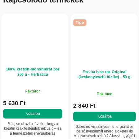
Tipp
100% kreatin-monohidrát por
Estvita Ivan tea Original
250 g - Herbatica
(keskenylevelű füzike) - 50 g
Raktáron
Raktáron
5 630 Ft
2 840 Ft
Kosárba
Kosárba
Felejtse el azt a tévhitet, hogy a
Szeretné visszanyerni energiáját és
kreatin csak testépítőknek való – ez
belső nyugalmát energialöketek és
a természetes energiaforrás
visszaesések nélkül? A kézzel gyűjtött
nemcsak az izmokat, hanem az