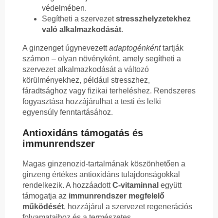
védelmében.
Segítheti a szervezet
stresszhelyzetekhez
való alkalmazkodását
.
A ginzenget úgynevezett
adaptogénként
tartják
számon – olyan növényként, amely segítheti a
szervezet alkalmazkodását a változó
körülményekhez, például stresszhez,
fáradtsághoz vagy fizikai terheléshez. Rendszeres
fogyasztása hozzájárulhat a testi és lelki
egyensúly fenntartásához.
Antioxidáns támogatás és
immunrendszer
Magas ginzenozid-tartalmának köszönhetően a
ginzeng értékes antioxidáns tulajdonságokkal
rendelkezik. A hozzáadott
C-vitaminnal
együtt
támogatja az
immunrendszer megfelelő
működését
, hozzájárul a szervezet regenerációs
folyamataihoz és a természetes