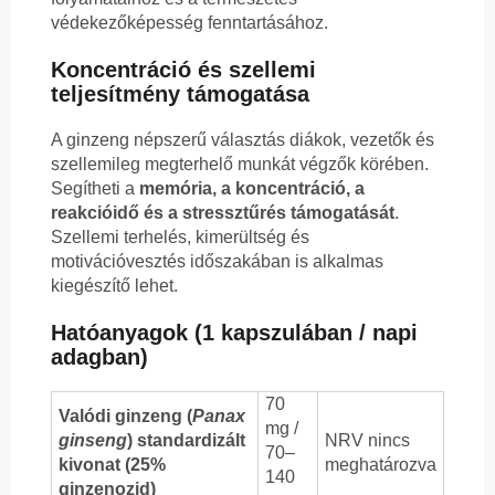
védekezőképesség fenntartásához.
Koncentráció és szellemi
teljesítmény támogatása
A ginzeng népszerű választás diákok, vezetők és
szellemileg megterhelő munkát végzők körében.
Segítheti a
memória, a koncentráció, a
reakcióidő és a stressztűrés támogatását
.
Szellemi terhelés, kimerültség és
motivációvesztés időszakában is alkalmas
kiegészítő lehet.
Hatóanyagok (1 kapszulában / napi
adagban)
70
Valódi ginzeng (
Panax
mg /
ginseng
) standardizált
NRV nincs
70–
kivonat (25%
meghatározva
140
ginzenozid)