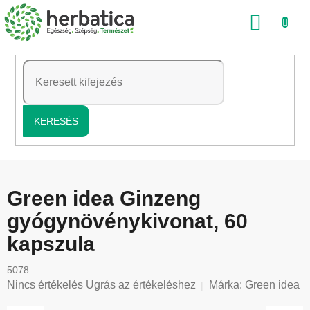
Ugrás
KOSÁ
a
fő
tartalomhoz
KERESÉS
Green idea Ginzeng
gyógynövénykivonat, 60
kapszula
5078
A
Nincs értékelés
Ugrás az értékeléshez
Márka:
Green idea
termék