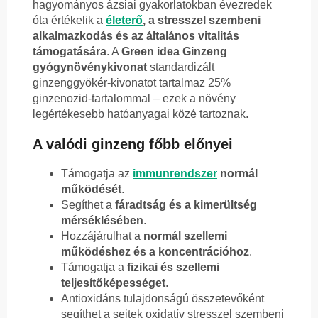
hagyományos ázsiai gyakorlatokban évezredek
óta értékelik a
életerő
, a stresszel szembeni
alkalmazkodás és az általános vitalitás
támogatására
. A
Green idea Ginzeng
gyógynövénykivonat
standardizált
ginzenggyökér-kivonatot tartalmaz 25%
ginzenozid-tartalommal – ezek a növény
legértékesebb hatóanyagai közé tartoznak.
A valódi ginzeng főbb előnyei
Támogatja az
immunrendszer
normál
működését
.
Segíthet a
fáradtság és a kimerültség
mérséklésében
.
Hozzájárulhat a
normál szellemi
működéshez és a koncentrációhoz
.
Támogatja a
fizikai és szellemi
teljesítőképességet
.
Antioxidáns tulajdonságú összetevőként
segíthet a sejtek oxidatív stresszel szembeni