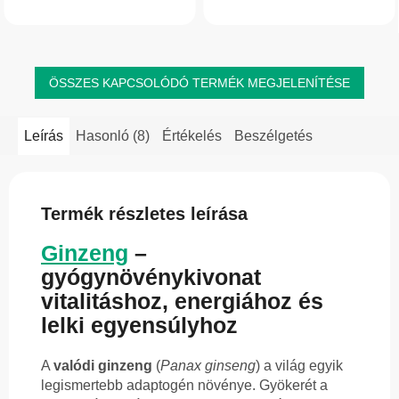
keskenylevelű füzikéből készült Ivan
agyat és az általános vitalitást is
tea természetes társ lehet a...
támogatja....
ÖSSZES KAPCSOLÓDÓ TERMÉK MEGJELENÍTÉSE
Leírás
Hasonló (8)
Értékelés
Beszélgetés
Termék részletes leírása
Ginzeng
–
gyógynövénykivonat
vitalitáshoz, energiához és
lelki egyensúlyhoz
A
valódi ginzeng
(
Panax ginseng
) a világ egyik
legismertebb adaptogén növénye. Gyökerét a