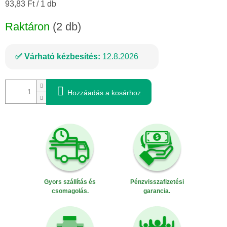
Egységár:
93,83 Ft / 1 db
Raktáron
(2 db)
Várható kézbesítés:
12.8.2026
Hozzáadás a kosárhoz
Gyors szállítás és
Pénzvisszafizetési
csomagolás.
garancia.