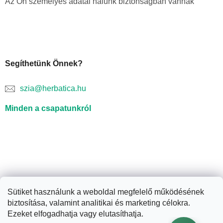
Az Ön személyes adatai nálunk biztonságban vannak
Segíthetünk Önnek?
szia@herbatica.hu
Minden a csapatunkról
Sütiket használunk a weboldal megfelelő működésének
biztosítása, valamint analitikai és marketing célokra.
Shoptet készítette
Ezeket elfogadhatja vagy elutasíthatja.