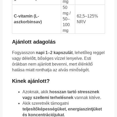
mg
50
mg /
C-vitamin (L-
62,5–125%
50–
aszkorbinsav)
NRV
100
mg
Ajánlott adagolás
Fogyasszon
napi 1–2 kapszulát
, lehetőleg reggel
vagy délelőtt, bőséges vízzel lenyelve. Esti
órákban nem ajánlott bevenni, mert élénkítő
hatása miatt ronthatja az alvás minőségét.
Kinek ajánlott?
Azoknak, akik
hosszan tartó stressznek
vagy szellemi terhelésnek
vannak kitéve.
Akik szeretnék támogatni
teljesítőképességüket, energiaszintjüket
és koncentrációjukat
.