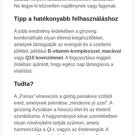
Ne tegye ki közvetlen napfénynek vagy fagynak.
Tipp a hatékonyabb felhasználáshoz
A jobb eredmény érdekében a ginzeng
kombinálható olyan étrend-kiegészítőkkel,
amelyek támogatják az energiát és a szellemi
jóllétet, például
B-vitamin-komplexszel, macával
vagy
Q10 koenzimmel
. A fogyasztása reggeli
órákban ajánlott, hogy egész nap támogassa a
vitalitást.
Tudta?
A „Panax” elnevezés a görög
panakeia
szóból
ered, amelynek jelentése „mindenre jó szer”. A
ginzeng Ázsiában a hosszú élet és az életerő
szimbóluma. A hagyományos kínai szemléletben
olyan növényként tartják számon, amely
harmonizálja a
Qi
-t, vagyis az életenergiát. A