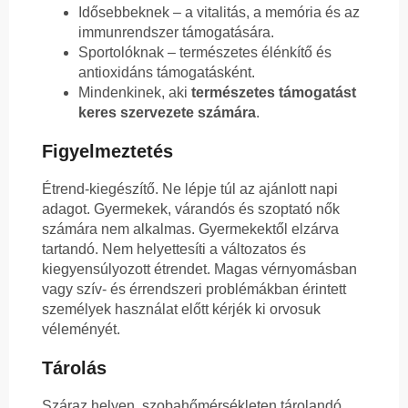
Idősebbeknek – a vitalitás, a memória és az
immunrendszer támogatására.
Sportolóknak – természetes élénkítő és
antioxidáns támogatásként.
Mindenkinek, aki
természetes támogatást
keres szervezete számára
.
Figyelmeztetés
Étrend-kiegészítő. Ne lépje túl az ajánlott napi
adagot. Gyermekek, várandós és szoptató nők
számára nem alkalmas. Gyermekektől elzárva
tartandó. Nem helyettesíti a változatos és
kiegyensúlyozott étrendet. Magas vérnyomásban
vagy szív- és érrendszeri problémákban érintett
személyek használat előtt kérjék ki orvosuk
véleményét.
Tárolás
Száraz helyen, szobahőmérsékleten tárolandó.