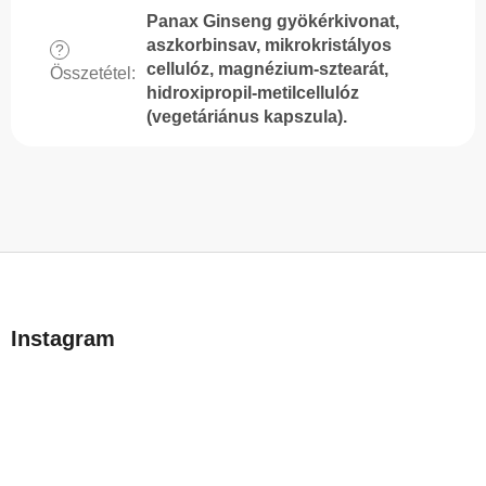
Panax Ginseng gyökérkivonat,
aszkorbinsav, mikrokristályos
?
cellulóz, magnézium-sztearát,
Összetétel
:
hidroxipropil-metilcellulóz
(vegetáriánus kapszula).
L
á
b
Instagram
l
é
c