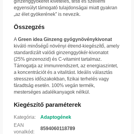
ginzenggyökeret kivételes, testi és szellemi
egyensúlyt támogató tulajdonságai miatt gyakran
„az élet gyökerének” is nevezik.
Összegzés
A
Green idea Ginzeng gyógynövénykivonat
kiváló minőségű növényi étrend-kiegészítő, amely
standardizált valódi ginzenggyökér-kivonatot
(25% ginzenozid) és C-vitamint tartalmaz.
Támogatja az immunrendszert, az energiaszintet,
a koncentrációt és a vitalitást. Ideális választás
stresszes időszakokban, fizikai terhelés vagy
fáradtság esetén. 100% vegán termék,
mesterséges adalékanyagok nélkül.
Kiegészítő paraméterek
Kategória
:
Adaptogének
EAN
8594060118789
vonalkód
: