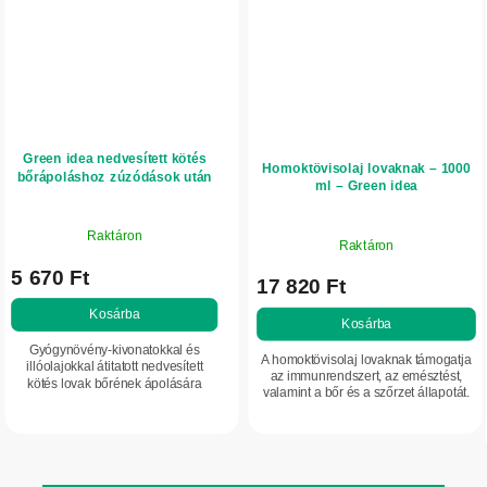
Green idea nedvesített kötés
Homoktövisolaj lovaknak – 1000
bőrápoláshoz zúzódások után
ml – Green idea
Raktáron
Raktáron
5 670 Ft
17 820 Ft
Kosárba
Kosárba
Gyógynövény-kivonatokkal és
A homoktövisolaj lovaknak támogatja
illóolajokkal átitatott nedvesített
az immunrendszert, az emésztést,
kötés lovak bőrének ápolására
valamint a bőr és a szőrzet állapotát.
zúzódások, duzzanatok és kisebb
Vitaminokban, antioxidánsokban és
sérülések után. Hűsítő érzetet ad,
zsírsavakban gazdag.
támogatja a bőr...