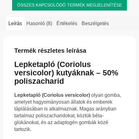
ÖSSZES KAPCSOLÓDÓ TERMÉK MEGJELENÍTÉSE
Leírás
Hasonló (8)
Értékelés
Beszélgetés
Termék részletes leírása
Lepketapló (Coriolus
versicolor) kutyáknak – 50%
poliszacharid
Lepketapló (Coriolus versicolor)
olyan gomba,
amelyet hagyományosan állatok és emberek
táplálásában is alkalmaznak. Magas arányban
tartalmaz poliszacharidokat, köztük béta-
glükánokat, és az adaptogén gombák közé
tartozik.