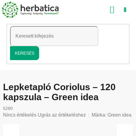
Ugrás
KOSÁ
a
fő
tartalomhoz
KERESÉS
Lepketapló Coriolus – 120
kapszula – Green idea
5280
A
Nincs értékelés
Ugrás az értékeléshez
Márka:
Green idea
termék
átlagos
értékelése