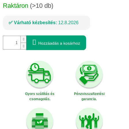
Raktáron
(>10 db)
Várható kézbesítés:
12.8.2026
Hozzáadás a kosárhoz
Gyors szállítás és
Pénzvisszafizetési
csomagolás.
garancia.