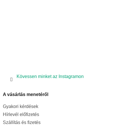
é
c
Kövessen minket az Instagramon
A vásárlás menetéről
Gyakori kérdések
Hírlevél előfizetés
Szállítás és fizetés