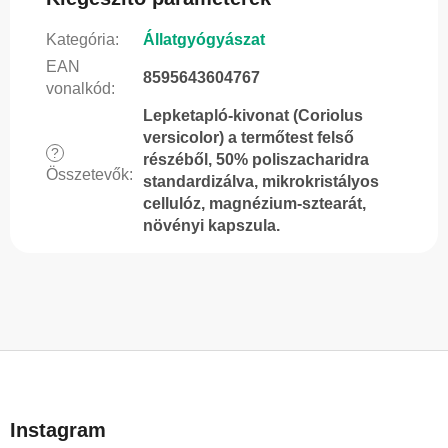
Kategória
:
Állatgyógyászat
EAN
8595643604767
vonalkód
:
Lepketapló-kivonat (Coriolus
versicolor) a termőtest felső
?
részéből, 50% poliszacharidra
Összetevők
:
standardizálva, mikrokristályos
cellulóz, magnézium-sztearát,
növényi kapszula.
L
á
b
Instagram
l