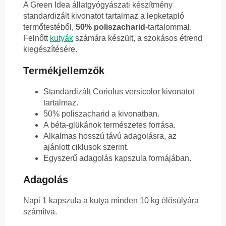
A Green Idea állatgyógyászati készítmény
standardizált kivonatot tartalmaz a lepketapló
termőtestéből,
50% poliszacharid
-tartalommal.
Felnőtt
kutyák
számára készült, a szokásos étrend
kiegészítésére.
Termékjellemzők
Standardizált Coriolus versicolor kivonatot
tartalmaz.
50% poliszacharid a kivonatban.
A béta-glükánok természetes forrása.
Alkalmas hosszú távú adagolásra, az
ajánlott ciklusok szerint.
Egyszerű adagolás kapszula formájában.
Adagolás
Napi 1 kapszula a kutya minden 10 kg élősúlyára
számítva.