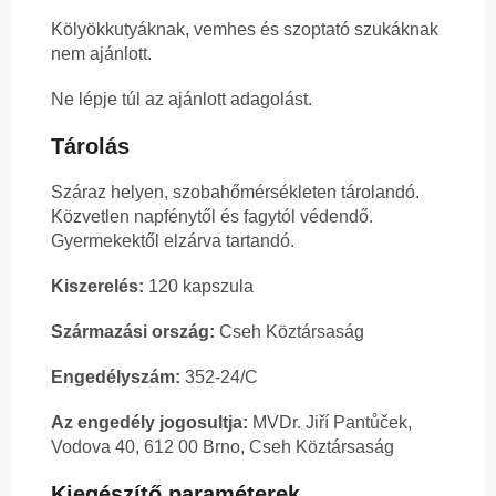
Kölyökkutyáknak, vemhes és szoptató szukáknak
nem ajánlott.
Ne lépje túl az ajánlott adagolást.
Tárolás
Száraz helyen, szobahőmérsékleten tárolandó.
Közvetlen napfénytől és fagytól védendő.
Gyermekektől elzárva tartandó.
Kiszerelés:
120 kapszula
Származási ország:
Cseh Köztársaság
Engedélyszám:
352-24/C
Az engedély jogosultja:
MVDr. Jiří Pantůček,
Vodova 40, 612 00 Brno, Cseh Köztársaság
Kiegészítő paraméterek