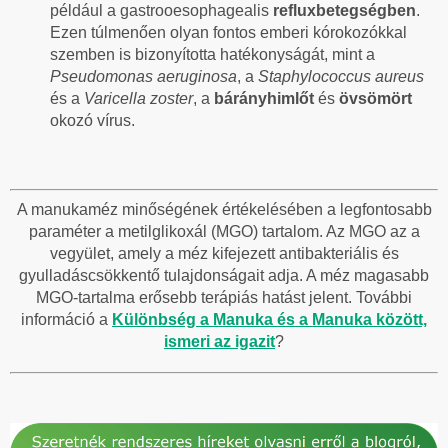
például a gastrooesophagealis
refluxbetegségben
.
Ezen túlmenően olyan fontos emberi kórokozókkal
szemben is bizonyította hatékonyságát, mint a
Pseudomonas aeruginosa
, a
Staphylococcus
aureus
és a
Varicella zoster
, a
bárányhimlőt
és
övsömört
okozó vírus.
A manukaméz minőségének értékelésében a legfontosabb
paraméter a metilglikoxál (MGO) tartalom. Az MGO az a
vegyület, amely a méz kifejezett antibakteriális és
gyulladáscsökkentő tulajdonságait adja. A méz magasabb
MGO-tartalma erősebb terápiás hatást jelent. További
információ a
Különbség a Manuka és a Manuka között,
ismeri az igazit
?