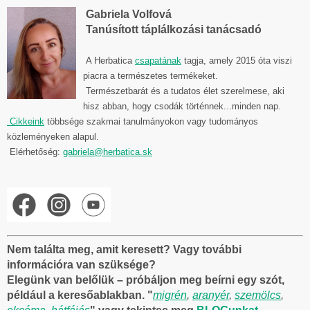
Gabriela Volfová
Tanúsított táplálkozási tanácsadó
A Herbatica
csapatának
tagja, amely 2015 óta viszi
piacra a természetes termékeket.
Természetbarát és a tudatos élet szerelmese, aki
hisz abban, hogy csodák történnek...minden nap.
Cikkeink
többsége szakmai tanulmányokon vagy tudományos
közleményeken alapul.
Elérhetőség:
gabriela@herbatica.sk
Nem találta meg, amit keresett? Vagy további
információra van szüksége?
Elegünk van belőlük – próbáljon meg beírni egy szót,
például a keresőablakban. "
migrén
,
aranyér
,
szemölcs
,