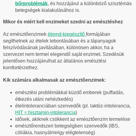
bőrproblémák
, és hozzájárul a különböző szisztémás
betegségek kialakulásához is.
Mikor és miért kell enzimeket szedni az emésztéshez
Az emésztőenzimek
étrend-kiegészítő
formájában
segíthetnek az ételek lebontásában és a tápanyagok
felszívódásának javításában, különösen akkor, ha a
szervezet nem termel elegendő saját enzimet. Szedésük
jelentősen hozzájárulhat az általános emésztési
komfortérzethez.
Kik számára alkalmasak az emésztőenzimek:
emésztési problémákkal küzdő emberek (puffadás,
étkezés utáni nehézkedés)
ételintoleranciában szenvedők (pl. laktóz-intolerancia,
HIT = hisztamin-intolerancia
)
idősek, akiknek csökkent az emésztőenzim termelése
emésztőrendszeri betegségben szenvedők (IBS,
cöliákia, hasnyálmirigy elégtelenség)