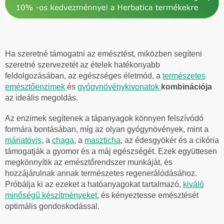
Ha szeretné támogatni az emésztést, miközben segíteni
szeretné szervezetét az ételek hatékonyabb
feldolgozásában, az egészséges életmód, a
természetes
emésztőenzimek
és
gyógynövénykivonatok
kombinációja
az ideális megoldás.
Az enzimek segítenek a tápanyagok könnyen felszívódó
formára bontásában, míg az olyan gyógynövények, mint a
máriatövis
, a
chaga
, a
maszticha
, az édesgyökér és a cikória
támogatják a gyomor és a máj egészségét. Ezek együttesen
megkönnyítik az emésztőrendszer munkáját, és
hozzájárulnak annak természetes regenerálódásához.
Próbálja ki az ezeket a hatóanyagokat tartalmazó,
kiváló
minőségű készítményeket
, és kényeztesse emésztését
optimális gondoskodással.