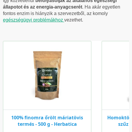
így közvetlenül
befolyásolják az általános egészségi
állapotot és az energia-anyagcserét
. Ha akár egyetlen
fontos enzim is hiányzik a szervezetből, az komoly
egészségügyi problémákhoz
vezethet.