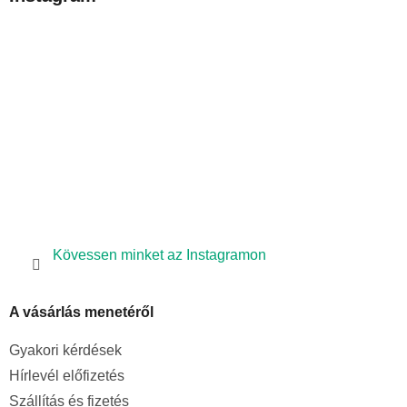
l
é
c
Kövessen minket az Instagramon
A vásárlás menetéről
Gyakori kérdések
Hírlevél előfizetés
Szállítás és fizetés