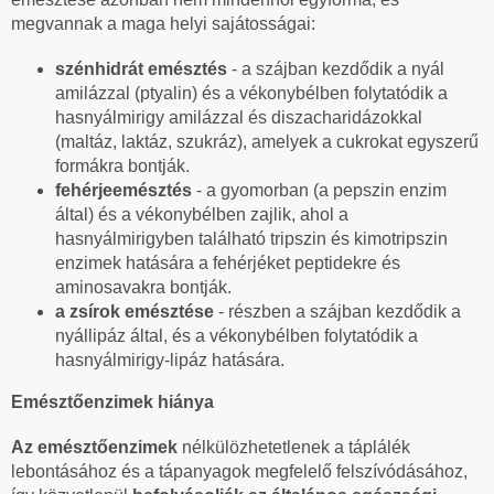
megvannak a maga helyi sajátosságai:
szénhidrát emésztés
- a szájban kezdődik a nyál
amilázzal (ptyalin) és a vékonybélben folytatódik a
hasnyálmirigy amilázzal és diszacharidázokkal
(maltáz, laktáz, szukráz), amelyek a cukrokat egyszerű
formákra bontják.
fehérjeemésztés
- a gyomorban (a pepszin enzim
által) és a vékonybélben zajlik, ahol a
hasnyálmirigyben található tripszin és kimotripszin
enzimek hatására a fehérjéket peptidekre és
aminosavakra bontják.
a zsírok emésztése
- részben a szájban kezdődik a
nyállipáz által, és a vékonybélben folytatódik a
hasnyálmirigy-lipáz hatására.
Emésztőenzimek hiánya
Az emésztőenzimek
nélkülözhetetlenek a táplálék
lebontásához és a tápanyagok megfelelő felszívódásához,