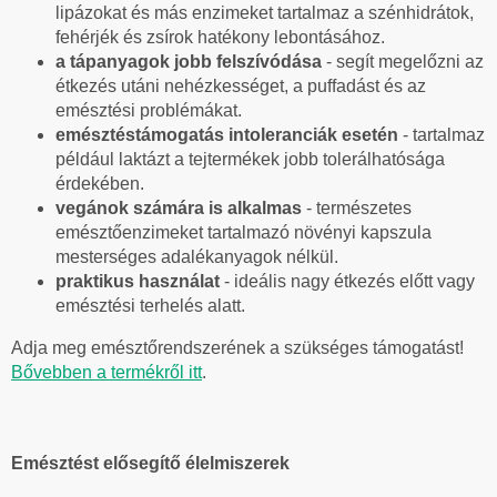
lipázokat és más enzimeket tartalmaz a szénhidrátok,
fehérjék és zsírok hatékony lebontásához.
a tápanyagok jobb felszívódása
- segít megelőzni az
étkezés utáni nehézkességet, a puffadást és az
emésztési problémákat.
emésztéstámogatás intoleranciák esetén
- tartalmaz
például laktázt a tejtermékek jobb tolerálhatósága
érdekében.
vegánok számára is alkalmas
- természetes
emésztőenzimeket tartalmazó növényi kapszula
mesterséges adalékanyagok nélkül.
praktikus használat
- ideális nagy étkezés előtt vagy
emésztési terhelés alatt.
Adja meg emésztőrendszerének a szükséges támogatást!
Bővebben a termékről itt
.
Emésztést elősegítő élelmiszerek