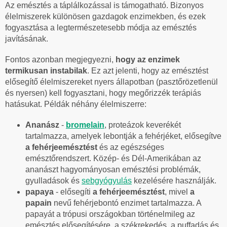
Az emésztés a táplálkozással is támogatható. Bizonyos
élelmiszerek különösen gazdagok enzimekben, és ezek
fogyasztása a legtermészetesebb módja az emésztés
javításának.
Fontos azonban megjegyezni,
hogy az enzimek
termikusan instabilak
. Ez azt jelenti, hogy az emésztést
elősegítő élelmiszereket nyers állapotban (pasztőrözetlenül
és nyersen) kell fogyasztani, hogy megőrizzék terápiás
hatásukat. Példák néhány élelmiszerre:
Ananász
-
bromelain
, proteázok keverékét
tartalmazza, amelyek lebontják a fehérjéket, elősegítve
a fehérjeemésztést
és az egészséges
emésztőrendszert. Közép- és Dél-Amerikában az
ananászt hagyományosan emésztési problémák,
gyulladások és
sebgyógyulás
kezelésére használják.
papaya
- elősegíti
a fehérjeemésztést
, mivel
a
papain
nevű fehérjebontó enzimet tartalmazza. A
papayát a trópusi országokban történelmileg az
emésztés elősegítésére, a székrekedés, a puffadás és