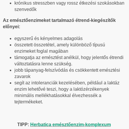
krónikus stresszben vagy rossz étkezési szokásokban
szenvedők
Az emésztőenzimeket tartalmazó étrend-kiegészítők
előnyei:
egyszerű és kényelmes adagolás
összetett összetétel, amely különböző típusú
enzimeket foglal magában
támogatja az emésztést anélkül, hogy jelentős étrendi
változtatásra lenne szükség.
jobb tápanyag-felszívódás és csökkentett emésztési
zavarok
segít az intoleranciák kezelésében, például a laktáz
enzim lehetővé teszi, hogy a laktózérzékenyek
minimális mellékhatásokkal élvezhessék a
tejtermékeket.
TIPP:
Herbatica emésztőenzim-komplexum