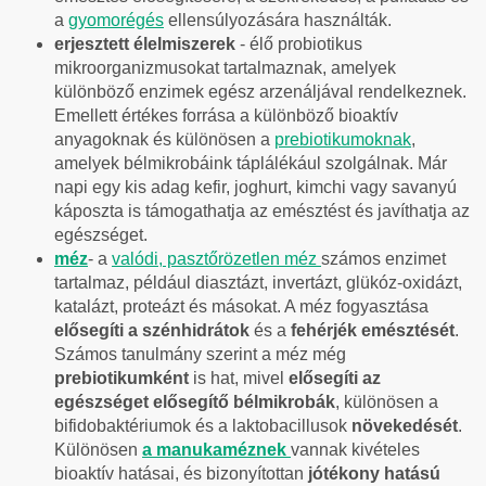
a
gyomorégés
ellensúlyozására használták.
erjesztett élelmiszerek
- élő probiotikus
mikroorganizmusokat tartalmaznak, amelyek
különböző enzimek egész arzenáljával rendelkeznek.
Emellett értékes forrása a különböző bioaktív
anyagoknak és különösen a
prebiotikumoknak
,
amelyek bélmikrobáink táplálékául szolgálnak. Már
napi egy kis adag kefir, joghurt, kimchi vagy savanyú
káposzta is támogathatja az emésztést és javíthatja az
egészséget.
méz
- a
valódi, pasztőrözetlen méz
számos enzimet
tartalmaz, például diasztázt, invertázt, glükóz-oxidázt,
katalázt, proteázt és másokat. A méz fogyasztása
elősegíti a szénhidrátok
és a
fehérjék emésztését
.
Számos tanulmány szerint a méz még
prebiotikumként
is hat, mivel
elősegíti az
egészséget elősegítő bélmikrobák
, különösen a
bifidobaktériumok és a laktobacillusok
növekedését
.
Különösen
a manukaméznek
vannak kivételes
bioaktív hatásai, és bizonyítottan
jótékony hatású