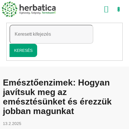
Ugrás
KOSÁ
a
fő
tartalomhoz
KERESÉS
Emésztőenzimek: Hogyan
javítsuk meg az
emésztésünket és érezzük
jobban magunkat
13.2.2025