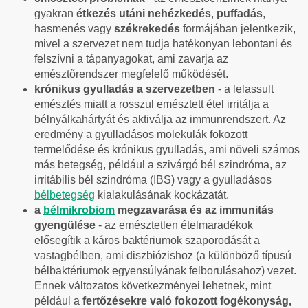
gyakran
étkezés utáni nehézkedés
,
puffadás
,
hasmenés vagy
székrekedés
formájában jelentkezik,
mivel a szervezet nem tudja hatékonyan lebontani és
felszívni a tápanyagokat, ami zavarja az
emésztőrendszer megfelelő működését.
krónikus gyulladás a szervezetben
- a lelassult
emésztés miatt a rosszul emésztett étel irritálja a
bélnyálkahártyát és aktiválja az immunrendszert. Az
eredmény a gyulladásos molekulák fokozott
termelődése és krónikus gyulladás, ami növeli számos
más betegség, például a szivárgó bél szindróma, az
irritábilis bél szindróma (IBS) vagy a gyulladásos
bélbetegség
kialakulásának kockázatát.
a
bélmikrobiom
megzavarása és az immunitás
gyengülése
- az emésztetlen ételmaradékok
elősegítik a káros baktériumok szaporodását a
vastagbélben, ami diszbiózishoz (a különböző típusú
bélbaktériumok egyensúlyának felborulásahoz) vezet.
Ennek változatos következményei lehetnek, mint
például a
fertőzésekre való fokozott fogékonyság,