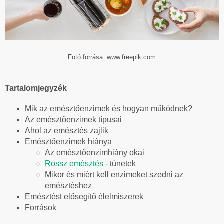
Fotó forrása: www.freepik.com
Tartalomjegyzék
Mik az emésztőenzimek és hogyan működnek?
Az emésztőenzimek típusai
Ahol az emésztés zajlik
Emésztőenzimek hiánya
Az emésztőenzimhiány okai
Rossz emésztés
- tünetek
Mikor és miért kell enzimeket szedni az
emésztéshez
Emésztést elősegítő élelmiszerek
Források