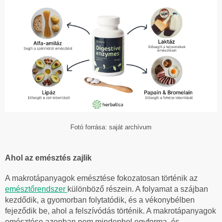
Fotó forrása: saját archívum
Ahol az emésztés zajlik
A makrotápanyagok emésztése fokozatosan történik az
emésztőrendszer
különböző részein. A folyamat a szájban
kezdődik, a gyomorban folytatódik, és a vékonybélben
fejeződik be, ahol a felszívódás történik. A makrotápanyagok
emésztése azonban nem mindenhol egyforma, és