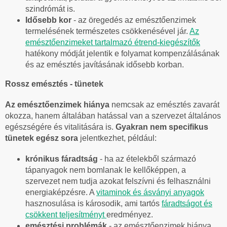
szindrómát is.
Idősebb kor
- az öregedés az emésztőenzimek
termelésének természetes csökkenésével jár.
Az
emésztőenzimeket tartalmazó étrend-kiegészítők
hatékony módját jelentik e folyamat kompenzálásának
és az emésztés javításának idősebb korban.
Rossz emésztés - tünetek
Az emésztőenzimek hiánya
nemcsak az emésztés zavarát
okozza, hanem általában hatással van a szervezet általános
egészségére és vitalitására is.
Gyakran nem specifikus
tünetek egész sora
jelentkezhet, például:
krónikus fáradtság
- ha az ételekből származó
tápanyagok nem bomlanak le kellőképpen, a
szervezet nem tudja azokat felszívni és felhasználni
energiaképzésre. A
vitaminok és ásványi anyagok
hasznosulása is károsodik, ami tartós
fáradtságot és
csökkent teljesítményt
eredményez.
emésztési problémák
- az emésztőenzimek hiánya