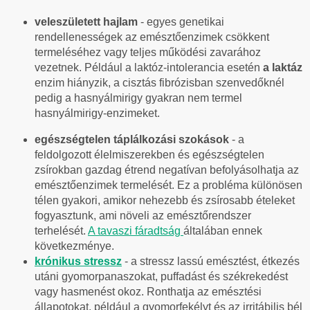
veleszületett hajlam
- egyes genetikai
rendellenességek az emésztőenzimek csökkent
termeléséhez vagy teljes működési zavarához
vezetnek. Például a laktóz-intolerancia esetén
a laktáz
enzim hiányzik, a cisztás fibrózisban szenvedőknél
pedig a hasnyálmirigy gyakran nem termel
hasnyálmirigy-enzimeket.
egészségtelen táplálkozási szokások
- a
feldolgozott élelmiszerekben és egészségtelen
zsírokban gazdag étrend negatívan befolyásolhatja az
emésztőenzimek termelését. Ez a probléma különösen
télen gyakori, amikor nehezebb és zsírosabb ételeket
fogyasztunk, ami növeli az emésztőrendszer
terhelését.
A tavaszi fáradtság
általában ennek
következménye.
krónikus stressz
- a stressz lassú emésztést, étkezés
utáni gyomorpanaszokat, puffadást és székrekedést
vagy hasmenést okoz. Ronthatja az emésztési
állapotokat, például a gyomorfekélyt és az irritábilis bél