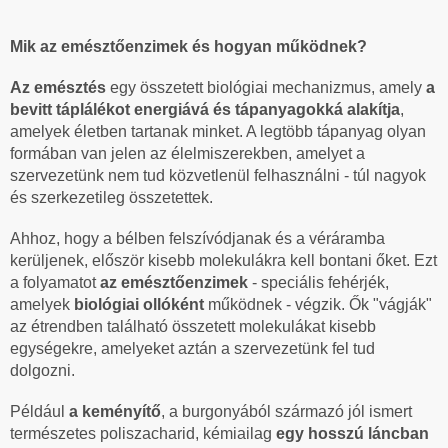
Mik az emésztőenzimek és hogyan működnek?
Az emésztés
egy összetett biológiai mechanizmus, amely
a
bevitt táplálékot energiává és tápanyagokká alakítja
,
amelyek életben tartanak minket. A legtöbb tápanyag olyan
formában van jelen az élelmiszerekben, amelyet a
szervezetünk nem tud közvetlenül felhasználni - túl nagyok
és szerkezetileg összetettek.
Ahhoz, hogy a bélben felszívódjanak és a véráramba
kerüljenek, először kisebb molekulákra kell bontani őket. Ezt
a folyamatot
az emésztőenzimek
- speciális fehérjék,
amelyek
biológiai ollóként
működnek - végzik. Ők "vágják"
az étrendben található összetett molekulákat kisebb
egységekre, amelyeket aztán a szervezetünk fel tud
dolgozni.
Például
a keményítő
, a burgonyából származó jól ismert
természetes poliszacharid, kémiailag
egy hosszú láncban