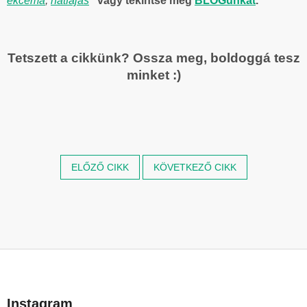
ekcéma
,
hátfájás
" vagy tekintse meg
BLOGunkat
.
Tetszett a cikkünk? Ossza meg, boldoggá tesz
minket :)
ELŐZŐ CIKK
KÖVETKEZŐ CIKK
L
á
b
Instagram