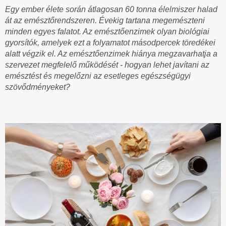
Egy ember élete során átlagosan 60 tonna élelmiszer halad
át az emésztőrendszeren. Évekig tartana megemészteni
minden egyes falatot. Az emésztőenzimek olyan biológiai
gyorsítók, amelyek ezt a folyamatot másodpercek töredékei
alatt végzik el. Az emésztőenzimek hiánya megzavarhatja a
szervezet megfelelő működését - hogyan lehet javítani az
emésztést és megelőzni az esetleges egészségügyi
szövődményeket?