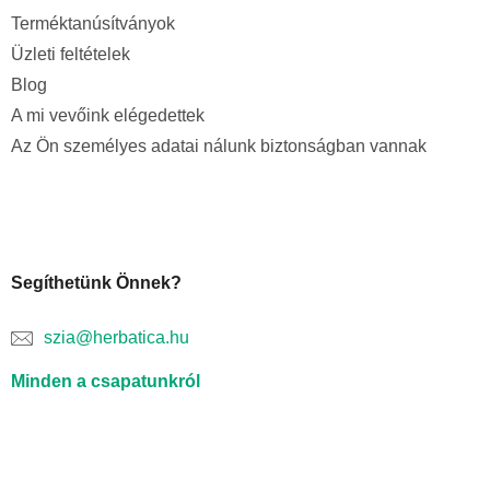
Terméktanúsítványok
Üzleti feltételek
Blog
A mi vevőink elégedettek
Az Ön személyes adatai nálunk biztonságban vannak
Segíthetünk Önnek?
szia@herbatica.hu
Minden a csapatunkról