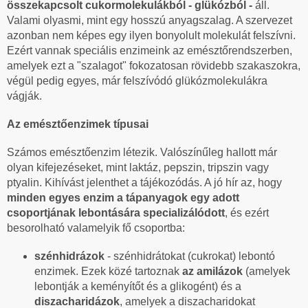
összekapcsolt cukormolekulákból - glükózból -
áll.
Valami olyasmi, mint egy hosszú anyagszalag. A szervezet
azonban nem képes egy ilyen bonyolult molekulát felszívni.
Ezért vannak speciális enzimeink az emésztőrendszerben,
amelyek ezt a "szalagot" fokozatosan rövidebb szakaszokra,
végül pedig egyes, már felszívódó glükózmolekulákra
vágják.
Az emésztőenzimek típusai
Számos emésztőenzim létezik. Valószínűleg hallott már
olyan kifejezéseket, mint laktáz, pepszin, tripszin vagy
ptyalin. Kihívást jelenthet a tájékozódás. A jó hír az, hogy
minden egyes enzim a tápanyagok egy adott
csoportjának lebontására specializálódott
, és ezért
besorolható valamelyik fő csoportba:
szénhidrázok
- szénhidrátokat (cukrokat) lebontó
enzimek. Ezek közé tartoznak
az amilázok
(amelyek
lebontják a keményítőt és a glikogént) és a
diszacharidázok
, amelyek a diszacharidokat