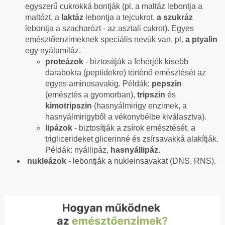
egyszerű cukrokká bontják (pl. a maltáz lebontja a
maltózt, a
laktáz
lebontja a tejcukrot,
a szukráz
lebontja a szacharózt - az asztali cukrot). Egyes
emésztőenzimeknek speciális nevük van, pl.
a ptyalin
egy nyálamiláz.
proteázok
- biztosítják a fehérjék kisebb
darabokra (peptidekre) történő emésztését az
egyes aminosavakig. Példák:
pepszin
(emésztés a gyomorban),
tripszin
és
kimotripszin
(hasnyálmirigy enzimek, a
hasnyálmirigyből a vékonybélbe kiválasztva).
lipázok
- biztosítják a zsírok emésztését, a
triglicerideket glicerinné és zsírsavakká alakítják.
Példák: nyállipáz,
hasnyállipáz
.
nukleázok
- lebontják a nukleinsavakat (DNS, RNS).