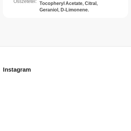
Összetétel
:
Tocopheryl Acetate, Citral,
Geraniol, D-Limonene.
L
á
b
Instagram
l
é
c