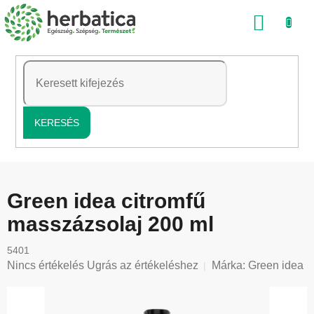
Ugrás
KOSÁ
a
fő
tartalomhoz
KERESÉS
Green idea citromfű
masszázsolaj 200 ml
5401
A
Nincs értékelés
Ugrás az értékeléshez
Márka:
Green idea
termék
átlagos
értékelése