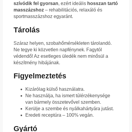
szívódik fel gyorsan
, ezért ideális
hosszan tartó
masszázshoz
– rehabilitációs, relaxáló és
sportmasszázshoz egyaránt.
Tárolás
Száraz helyen, szobahőmérsékleten tárolandó.
Ne tegye ki közvetlen napfénynek. Fagytól
védendő! Az esetleges üledék nem minősül a
készítmény hibájának.
Figyelmeztetés
Kizárólag külső használatra.
Ne használja, ha ismert túlérzékenysége
van bármely összetevővel szemben.
Kerülje a szembe és nyálkahártyára jutást.
Eredeti receptúra – 100% vegán.
Gyártó