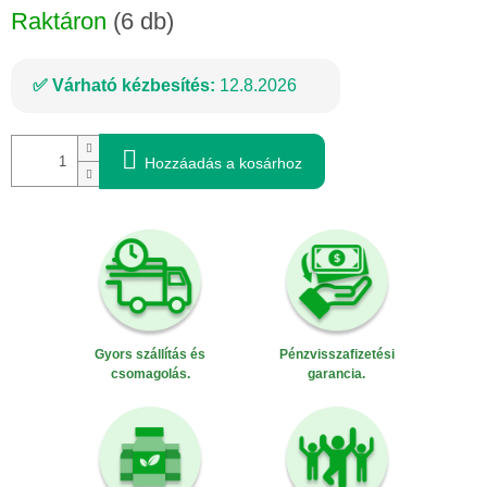
Raktáron
(6 db)
Várható kézbesítés:
12.8.2026
Hozzáadás a kosárhoz
Gyors szállítás és
Pénzvisszafizetési
csomagolás.
garancia.