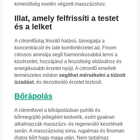
kimerültség esetén végzett masszázshoz.
Illat, amely felfrissíti a testet
és a lelket
A citromfűolaj frissítő hatású, támogatja a
koncentrációt és üde komfortérzetet ad. Finom
citrusos aromája segít harmonikusabbá tenni a
közérzetet, hozzájárul a feszültség oldásához és
energikusabb érzetet nyújt. A citromfű emellett
természetes módon
segíthet mérsékelni a túlzott
izzadást
, és dezodoráló érzetet biztosít.
Bőrápolás
A citromfüvet a bőrápolásban puhító és
bőrmegújító jellegéért kedvelik, ezért gyakran
alkalmazzák masszázs- és regeneráló kezelések
során. A masszázsolaj sima, rugalmas és finoman
illatos bőrt hagy maga után. Nem tartalmaz