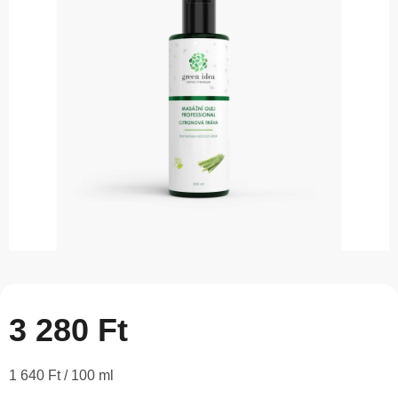
5-
ből
0,0
csillag.
3 280 Ft
Egységár:
1 640 Ft / 100 ml