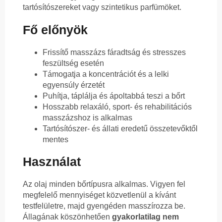
tartósítószereket vagy szintetikus parfümöket.
Fő előnyök
Frissítő masszázs fáradtság és stresszes
feszültség esetén
Támogatja a koncentrációt és a lelki
egyensúly érzetét
Puhítja, táplálja és ápoltabbá teszi a bőrt
Hosszabb relaxáló, sport- és rehabilitációs
masszázshoz is alkalmas
Tartósítószer- és állati eredetű összetevőktől
mentes
Használat
Az olaj minden bőrtípusra alkalmas. Vigyen fel
megfelelő mennyiséget közvetlenül a kívánt
testfelületre, majd gyengéden masszírozza be.
Állagának köszönhetően
gyakorlatilag nem