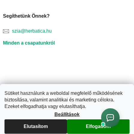
Segíthetünk Önnek?
szia@herbatica.hu
Minden a csapatunkról
Sütiket használunk a weboldal megfelelő működésének
biztosítása, valamint analitikai és marketing célokra.
Shoptet készítette
Ezeket elfogadhatja vagy elutasíthatja.
Beállítások
Copyright 2026
Herbatica.hu
. Minden jog fenntartva.
Süti
Elutasítom
Elfogadom
beállítások szerkesztése