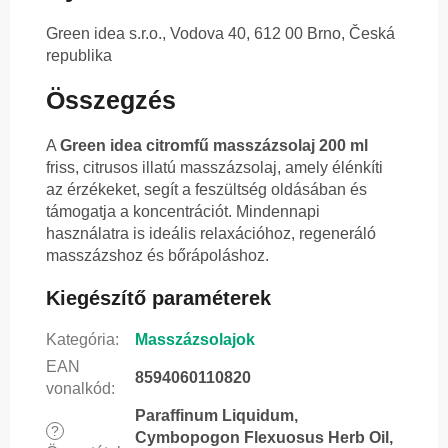
Green idea s.r.o., Vodova 40, 612 00 Brno, Česká
republika
Összegzés
A
Green idea citromfű masszázsolaj 200 ml
friss, citrusos illatú masszázsolaj, amely élénkíti
az érzékeket, segít a feszültség oldásában és
támogatja a koncentrációt. Mindennapi
használatra is ideális relaxációhoz, regeneráló
masszázshoz és bőrápoláshoz.
Kiegészítő paraméterek
Kategória
:
Masszázsolajok
EAN
8594060110820
vonalkód
:
Paraffinum Liquidum,
?
Cymbopogon Flexuosus Herb Oil,