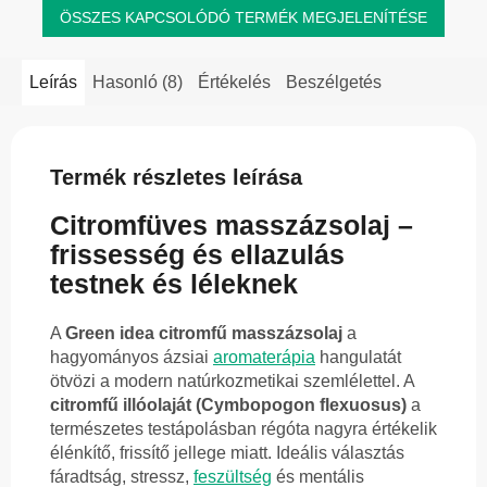
ÖSSZES KAPCSOLÓDÓ TERMÉK MEGJELENÍTÉSE
Leírás
Hasonló (8)
Értékelés
Beszélgetés
Termék részletes leírása
Citromfüves masszázsolaj –
frissesség és ellazulás
testnek és léleknek
A
Green idea citromfű masszázsolaj
a
hagyományos ázsiai
aromaterápia
hangulatát
ötvözi a modern natúrkozmetikai szemlélettel. A
citromfű illóolaját (Cymbopogon flexuosus)
a
természetes testápolásban régóta nagyra értékelik
élénkítő, frissítő jellege miatt. Ideális választás
fáradtság, stressz,
feszültség
és mentális