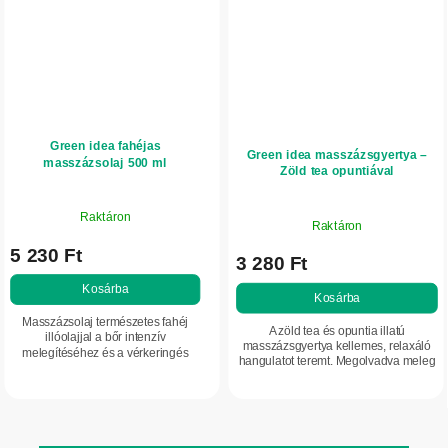
Green idea fahéjas
Green idea masszázsgyertya –
masszázsolaj 500 ml
Zöld tea opuntiával
Raktáron
Raktáron
5 230 Ft
3 280 Ft
Kosárba
Kosárba
Masszázsolaj természetes fahéj
A zöld tea és opuntia illatú
illóolajjal a bőr intenzív
masszázsgyertya kellemes, relaxáló
melegítéséhez és a vérkeringés
hangulatot teremt. Megolvadva meleg
támogatásához. Segít javítani a
masszázsolajjá alakul, amely puhává
narancsbőr látható megjelenését,
teszi, táplálja és finoman illatosítja a...
feszesíti a bőrt és...