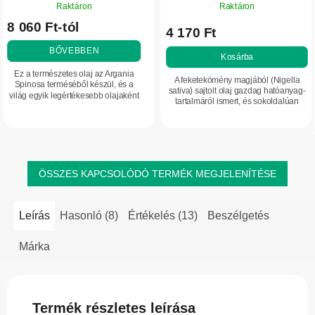
Raktáron
Raktáron
termék
8 060 Ft-tól
átlagos
4 170 Ft
értékelése
BŐVEBBEN
5-
Kosárba
ből
Ez a természetes olaj az Argania
A feketekömény magjából (Nigella
4,3
Spinosa terméséből készül, és a
sativa) sajtolt olaj gazdag hatóanyag-
világ egyik legértékesebb olajaként
csillag.
tartalmáról ismert, és sokoldalúan
tartják számon, ezért marokkói
alkalmazható: támogatja az
aranynak is nevezik. Esszenciális
immunrendszert, segíthet a bőr...
zsírsavakat...
ÖSSZES KAPCSOLÓDÓ TERMÉK MEGJELENÍTÉSE
Leírás
Hasonló (8)
Értékelés (13)
Beszélgetés
Márka
Termék részletes leírása