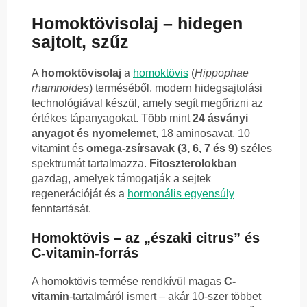
Homoktövisolaj – hidegen
sajtolt, szűz
A
homoktövisolaj
a
homoktövis
(
Hippophae
rhamnoides
) terméséből, modern hidegsajtolási
technológiával készül, amely segít megőrizni az
értékes tápanyagokat. Több mint
24 ásványi
anyagot és nyomelemet
, 18 aminosavat, 10
vitamint és
omega-zsírsavak (3, 6, 7 és 9)
széles
spektrumát tartalmazza.
Fitoszterolokban
gazdag, amelyek támogatják a sejtek
regenerációját és a
hormonális egyensúly
fenntartását.
Homoktövis – az „északi citrus” és
C-vitamin-forrás
A homoktövis termése rendkívül magas
C-
vitamin
-tartalmáról ismert – akár 10-szer többet