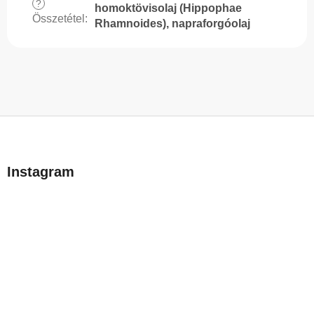
?
homoktövisolaj (Hippophae
Összetétel
:
Rhamnoides), napraforgóolaj
L
á
b
Instagram
l
é
c