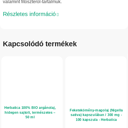
valamint fitoszterol-tartalmuk.
Részletes információ
Kapcsolódó termékek
Herbatica 100% BIO argánolaj,
Feketekömény-magolaj (Nigella
hidegen sajtolt, természetes –
sativa) kapszulában / 300 mg -
50 ml
100 kapszula - Herbatica
A