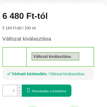
6 480 Ft
-tól
Egységár:
5 184 Ft-tól / 100 ml
Változat kiválasztása
Kötet
Várható kézbesítés:
Változat kiválasztása
Hozzáadás a kosárhoz