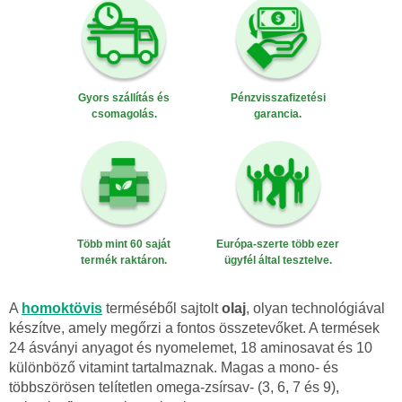
Gyors szállítás és
Pénzvisszafizetési
csomagolás.
garancia.
Több mint 60 saját
Európa-szerte több ezer
termék raktáron.
ügyfél által tesztelve.
A
homoktövis
terméséből sajtolt
olaj
, olyan technológiával
készítve, amely megőrzi a fontos összetevőket. A termések
24 ásványi anyagot és nyomelemet, 18 aminosavat és 10
különböző vitamint tartalmaznak. Magas a mono- és
többszörösen telítetlen omega-zsírsav- (3, 6, 7 és 9),