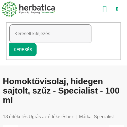
Ugrás
KOSÁ
a
fő
tartalomhoz
KERESÉS
Homoktövisolaj, hidegen
sajtolt, szűz - Specialist - 100
ml
A
13 értékelés
Ugrás az értékeléshez
Márka:
Specialist
termék