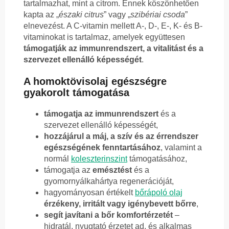
tartalmazhat, mint a citrom. Ennek köszönhetően
kapta az „
északi citrus
” vagy „
szibériai csoda
”
elnevezést. A C-vitamin mellett A-, D-, E-, K- és B-
vitaminokat is tartalmaz, amelyek együttesen
támogatják az immunrendszert, a vitalitást és a
szervezet ellenálló képességét
.
A homoktövisolaj egészségre
gyakorolt támogatása
támogatja az immunrendszert
és a
szervezet ellenálló képességét,
hozzájárul a máj, a szív és az érrendszer
egészségének fenntartásához
, valamint a
normál
koleszterinszint
támogatásához,
támogatja az
emésztést
és a
gyomornyálkahártya regenerációját,
hagyományosan értékelt
bőrápoló olaj
érzékeny, irritált vagy igénybevett bőrre
,
segít javítani a bőr komfortérzetét
–
hidratál, nyugtató érzetet ad, és alkalmas