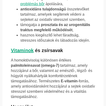
problémás bőr
ápolására,
antioxidáns tulajdonságú
összetevőket
tartalmaz, amelyek segítenek védeni a
sejteket az oxidatív stresszel szemben,
támogatja a
prosztata és az urogenitális
traktus megfelelő működését
,
hasznos kiegészítő lehet fáradtság,
stresszes időszakok és lábadozás idején.
Vitaminok
és zsírsavak
A homoktövisolaj különösen értékes
palmitoleinsavat (omega-7)
tartalmaz, amely
hozzájárul a bőr, valamint az emésztő-, légző- és
húgyúti nyálkahártyák komfortérzetének
támogatásához. Természetes
E-vitamin
-forrás,
amely antioxidánsként hozzájárul a sejtek oxidatív
stresszel szembeni védelméhez és a vitalitás
támogatásához.