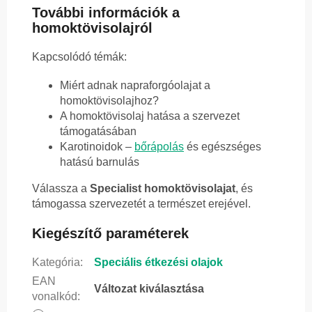
További információk a
homoktövisolajról
Kapcsolódó témák:
Miért adnak napraforgóolajat a
homoktövisolajhoz?
A homoktövisolaj hatása a szervezet
támogatásában
Karotinoidok –
bőrápolás
és egészséges
hatású barnulás
Válassza a
Specialist homoktövisolajat
, és
támogassa szervezetét a természet erejével.
Kiegészítő paraméterek
Kategória
:
Speciális étkezési olajok
EAN
Változat kiválasztása
vonalkód
: