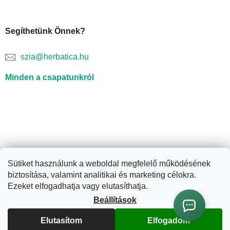
Segíthetünk Önnek?
szia@herbatica.hu
Minden a csapatunkról
Sütiket használunk a weboldal megfelelő működésének
biztosítása, valamint analitikai és marketing célokra.
Shoptet készítette
Ezeket elfogadhatja vagy elutasíthatja.
Beállítások
Copyright 2026
Herbatica.hu
. Minden jog fenntartva.
Süti
Elutasítom
Elfogadom
beállítások szerkesztése