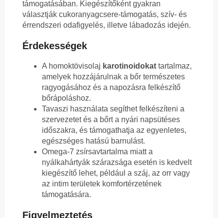
támogatásában. Kiegészítőként gyakran
választják cukoranyagcsere-támogatás, szív- és
érrendszeri odafigyelés, illetve lábadozás idején.
Érdekességek
A homoktövisolaj
karotinoidokat
tartalmaz,
amelyek hozzájárulnak a bőr természetes
ragyogásához és a napozásra felkészítő
bőrápoláshoz.
Tavaszi használata segíthet felkészíteni a
szervezetet és a bőrt a nyári napsütéses
időszakra, és támogathatja az egyenletes,
egészséges hatású barnulást.
Omega-7 zsírsavtartalma miatt a
nyálkahártyák szárazsága esetén is kedvelt
kiegészítő lehet, például a száj, az orr vagy
az intim területek komfortérzetének
támogatására.
Figyelmeztetés