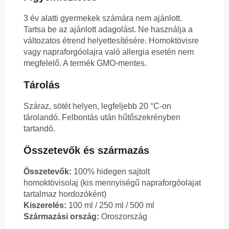
3 év alatti gyermekek számára nem ajánlott.
Tartsa be az ajánlott adagolást. Ne használja a
változatos étrend helyettesítésére. Homoktövisre
vagy napraforgóolajra való allergia esetén nem
megfelelő. A termék GMO-mentes.
Tárolás
Száraz, sötét helyen, legfeljebb 20 °C-on
tárolandó. Felbontás után hűtőszekrényben
tartandó.
Összetevők és származás
Összetevők:
100% hidegen sajtolt
homoktövisolaj (kis mennyiségű napraforgóolajat
tartalmaz hordozóként)
Kiszerelés:
100 ml / 250 ml / 500 ml
Származási ország:
Oroszország