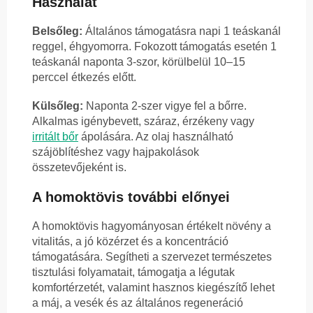
Használat
Belsőleg:
Általános támogatásra napi 1 teáskanál
reggel, éhgyomorra. Fokozott támogatás esetén 1
teáskanál naponta 3-szor, körülbelül 10–15
perccel étkezés előtt.
Külsőleg:
Naponta 2-szer vigye fel a bőrre.
Alkalmas igénybevett, száraz, érzékeny vagy
irritált bőr
ápolására. Az olaj használható
szájöblítéshez vagy hajpakolások
összetevőjeként is.
A homoktövis további előnyei
A homoktövis hagyományosan értékelt növény a
vitalitás, a jó közérzet és a koncentráció
támogatására. Segítheti a szervezet természetes
tisztulási folyamatait, támogatja a légutak
komfortérzetét, valamint hasznos kiegészítő lehet
a máj, a vesék és az általános regeneráció