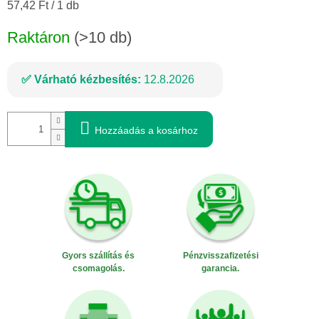
Egységár:
57,42 Ft / 1 db
Raktáron
(>10 db)
Várható kézbesítés:
12.8.2026
Hozzáadás a kosárhoz
Gyors szállítás és
Pénzvisszafizetési
csomagolás.
garancia.