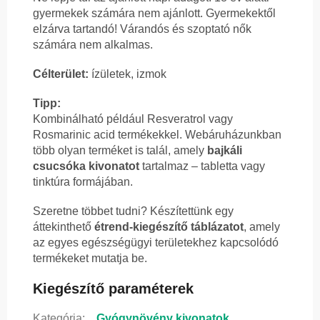
gyermekek számára nem ajánlott. Gyermekektől
elzárva tartandó! Várandós és szoptató nők
számára nem alkalmas.
Célterület:
ízületek, izmok
Tipp:
Kombinálható például Resveratrol vagy
Rosmarinic acid termékekkel. Webáruházunkban
több olyan terméket is talál, amely
bajkáli
csucsóka kivonatot
tartalmaz – tabletta vagy
tinktúra formájában.
Szeretne többet tudni? Készítettünk egy
áttekinthető
étrend-kiegészítő táblázatot
, amely
az egyes egészségügyi területekhez kapcsolódó
termékeket mutatja be.
Kiegészítő paraméterek
Kategória
:
Gyógynövény kivonatok