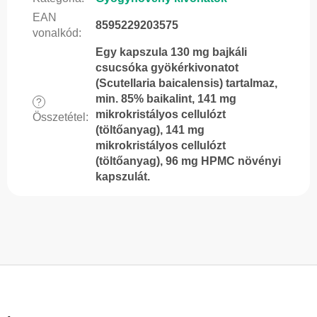
EAN
8595229203575
vonalkód
:
Egy kapszula 130 mg bajkáli
csucsóka gyökérkivonatot
(Scutellaria baicalensis) tartalmaz,
min. 85% baikalint, 141 mg
?
mikrokristályos cellulózt
Összetétel
:
(töltőanyag), 141 mg
mikrokristályos cellulózt
(töltőanyag), 96 mg HPMC növényi
kapszulát.
L
á
b