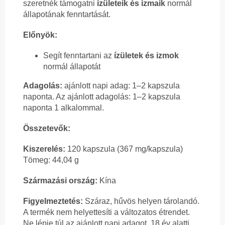
szeretnék támogatni
ízületeik és izmaik
normál
állapotának fenntartását.
Előnyök:
Segít fenntartani az
ízületek és izmok
normál állapotát
Adagolás:
ajánlott napi adag: 1–2 kapszula
naponta. Az ajánlott adagolás: 1–2 kapszula
naponta 1 alkalommal.
Összetevők:
Kiszerelés:
120 kapszula (367 mg/kapszula)
Tömeg: 44,04 g
Származási ország:
Kína
Figyelmeztetés:
Száraz, hűvös helyen tárolandó.
A termék nem helyettesíti a változatos étrendet.
Ne lépje túl az ajánlott napi adagot. 18 év alatti