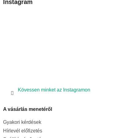
Instagram
l
é
c
Kövessen minket az Instagramon
A vásárlás menetéről
Gyakori kérdések
Hírlevél előfizetés