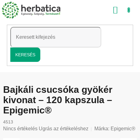
Ugrás
KOSÁ
a
fő
tartalomhoz
KERESÉS
Bajkáli csucsóka gyökér
kivonat – 120 kapszula –
Epigemic®
4513
A
Nincs értékelés
Ugrás az értékeléshez
Márka:
Epigemic®
termék