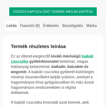
ÖSSZES KAPCSOLÓDÓ TERMÉK MEGJELENÍTÉSE
Leírás
Hasonló (8)
Értékelés
Beszélgetés
Márka
Termék részletes leírása
Ez az étrend-kiegészítő
kiváló minőségű
bajkáli
csucsóka
gyökérkivonatot
tartalmaz, magas
hatóanyag-tartalommal:
baikalin, baicalein és
wogonin
. A bajkáli csucsóka gyökerét különleges
növényi összetevőként tartják számon, amelyet a
hagyományos kínai gyógyászatban és más ázsiai
hagyományos rendszerekben is régóta
értékelnek.
A bajkáli csucsóka kivonatát azok keresik, akik