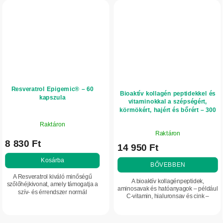
Resveratrol Epigemic® – 60
Bioaktív kollagén peptidekkel és
kapszula
vitaminokkal a szépségért,
körmökért, hajért és bőrért – 300
g – Herbatica – eper
Raktáron
A
Raktáron
termék
8 830 Ft
14 950 Ft
átlagos
értékelése
Kosárba
BŐVEBBEN
5-
A Resveratrol kiváló minőségű
ből
A bioaktív kollagénpeptidek,
szőlőhéjkivonat, amely támogatja a
5,0
aminosavak és hatóanyagok – például
szív- és érrendszer normál
C-vitamin, hialuronsav és cink –
csillag.
működését.
egyedülálló kombinációja hozzájárul a
haj, a körmök és a bőr szépségének...