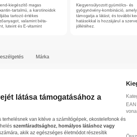
rend-kiegészítő magas
Kiegyensúlyozott gyümölcs- és
xantin-tartalmú, a karotinoidok
gyógynövény-kombináció, amely
djába tartozó értékes
támogatja a látást, és további k
zőanyagot, valamint béta-
hatásokkal is hozzájárul a szerv
nt, luteint és E-vitamint
jóllétéhez.
lmaz.
eszélgetés
Márka
Kie
rejét látása támogatásához a
Kate
EAN
vona
s terhelésnek van kitéve a számítógépek, okostelefonok és
rhelés
szemfáradtsághoz, homályos látáshoz vagy
számára, akik az egészséges életmódot részesítik
Össz