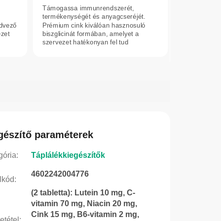
Támogassa immunrendszerét,
termékenységét és anyagcseréjét.
edvező
Prémium cink kiválóan hasznosuló
ezet
biszglicinát formában, amelyet a
szervezet hatékonyan fel tud
használni.
gészítő paraméterek
gória
:
Táplálékkiegészítők
4602242004776
lkód
:
(2 tabletta): Lutein 10 mg, C-
vitamin 70 mg, Niacin 20 mg,
Cink 15 mg, B6-vitamin 2 mg,
etétel
: