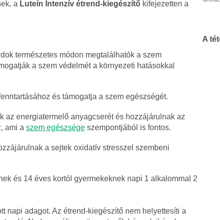
nek, a
Luteín Intenzív étrend-kiegészítő
kifejezetten a
A té
idok természetes módon megtalálhatók a szem
támogatják a szem védelmét a környezeti hatásokkal
 fenntartásához és támogatja a szem egészségét.
 az energiatermelő anyagcserét és hozzájárulnak az
, ami a
szem egészsége
szempontjából is fontos.
zzájárulnak a sejtek oxidatív stresszel szembeni
nek és 14 éves kortól gyermekeknek napi 1 alkalommal 2
lott napi adagot. Az étrend-kiegészítő nem helyettesíti a