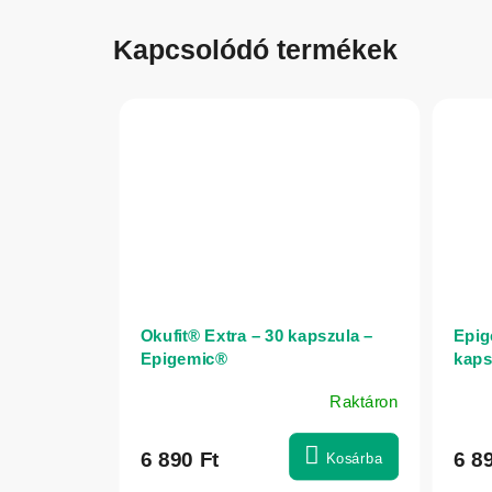
Kapcsolódó termékek
Okufit® Extra – 30 kapszula –
Epig
Epigemic®
kaps
Raktáron
6 890 Ft
6 8
Kosárba