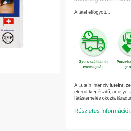
A tétel elfogyott…
Gyors szállítás és
Pénzviss
csomagolás.
gar
A Luteín Intenzív
luteint, z
étrend-kiegészítő, amelye
látásterhelés okozta fáradts
Részletes információ