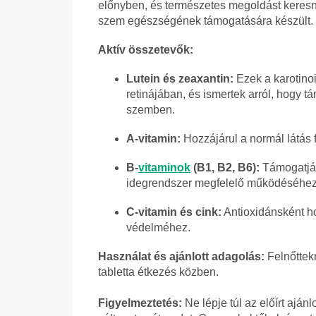
előnyben, és természetes megoldást keres
szem egészségének támogatására készült.
Aktív összetevők:
Lutein és zeaxantin:
Ezek a karotino
retinájában, és ismertek arról, hogy 
szemben.
A-vitamin:
Hozzájárul a normál látás
B-
vitaminok
(B1, B2, B6):
Támogatják
idegrendszer megfelelő működéséhez
C-vitamin és cink:
Antioxidánsként ho
védelméhez.
Használat és ajánlott adagolás:
Felnőttek
tabletta étkezés közben.
Figyelmeztetés:
Ne lépje túl az előírt aján