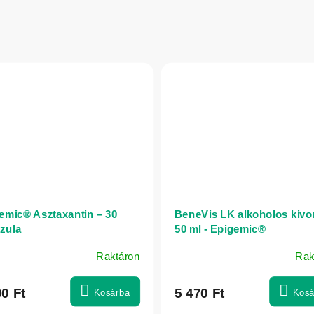
emic® Asztaxantin – 30
BeneVis LK alkoholos kivon
zula
50 ml - Epigemic®
Raktáron
Rak
90 Ft
5 470 Ft
Kosárba
Kosá