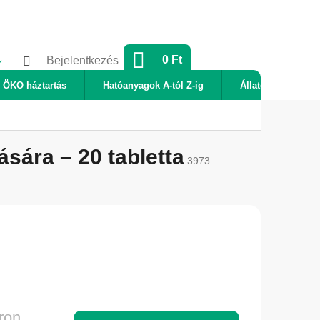
KOSÁR
0 Ft
Bejelentkezés
ÖKO háztartás
Hatóanyagok A-tól Z-ig
Állatok
Új
ására – 20 tabletta
3973
ron