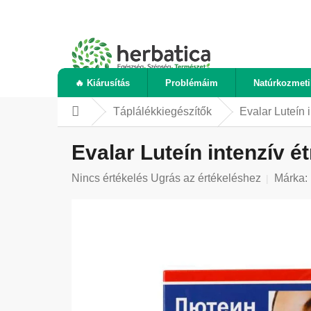
Ugrás
a
fő
tartalomhoz
🔥 Kiárusítás
Problémáim
Natúrkozmet
Táplálékkiegészítők
Evalar Luteín 
Kezdőlap
Evalar Luteín intenzív é
A
Nincs értékelés
Ugrás az értékeléshez
Márka:
termék
átlagos
értékelése
5-
ből
0,0
csillag.