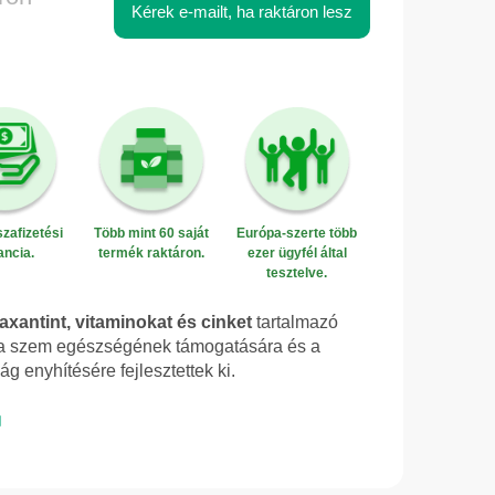
Kérek e-mailt, ha raktáron lesz
zafizetési
Több mint 60 saját
Európa-szerte több
ancia.
termék raktáron.
ezer ügyfél által
tesztelve.
eaxantint, vitaminokat és cinket
tartalmazó
t a szem egészségének támogatására és a
ág enyhítésére fejlesztettek ki.