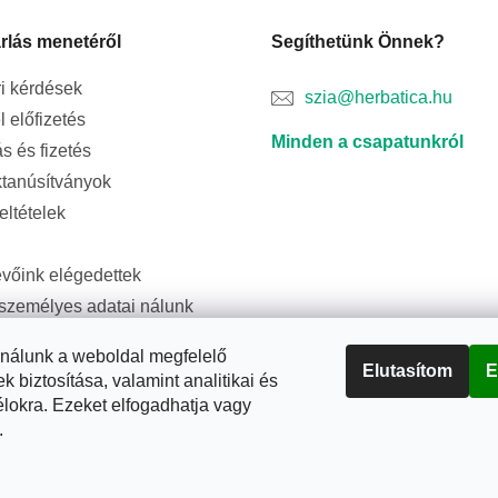
rlás menetéről
Segíthetünk Önnek?
i kérdések
szia@herbatica.hu
l előfizetés
Minden a csapatunkról
ás és fizetés
tanúsítványok
feltételek
evőink elégedettek
személyes adatai nálunk
ságban vannak
ználunk a weboldal megfelelő
Elutasítom
E
biztosítása, valamint analitikai és
élokra. Ezeket elfogadhatja vagy
.
rtva.
Süti beállítások szerkesztése