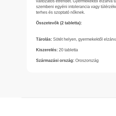
változatos étrendet. Gyermekektől elzárva 
szembeni egyéni intolerancia vagy túlérzé
terhes és szoptató nőknek.
Összetevők (2 tabletta):
Tárolás:
Sötét helyen, gyermekektől elzárv
Kiszerelés:
20 tabletta
Származási ország:
Oroszország
L
á
b