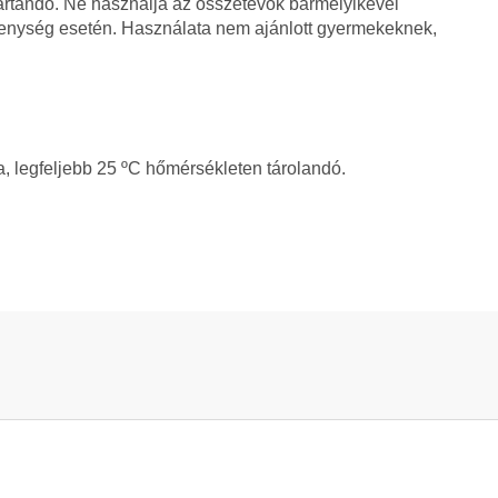
tartandó. Ne használja az összetevők bármelyikével
kenység esetén. Használata nem ajánlott gyermekeknek,
a, legfeljebb 25 ºC hőmérsékleten tárolandó.