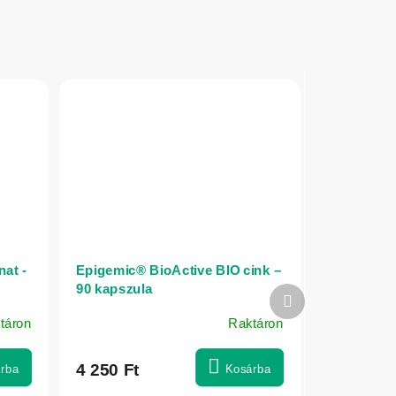
at -
Epigemic® BioActive BIO cink –
90 kapszula
Következő
termék
táron
Raktáron
4 250 Ft
rba
Kosárba