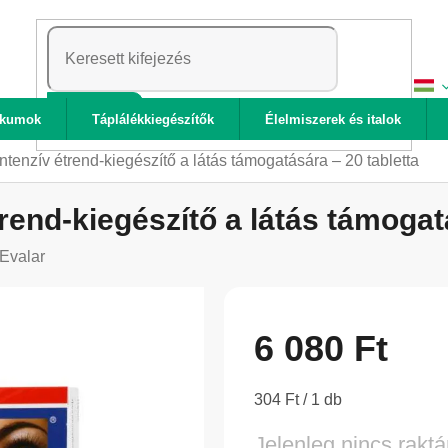
KERESÉS
ikumok
Táplálékkiegészítők
Élelmiszerek és italok
intenzív étrend-kiegészítő a látás támogatására – 20 tabletta
trend-kiegészítő a látás támogat
Evalar
6 080 Ft
Egységár:
304 Ft / 1 db
Jelenleg nincs raktá