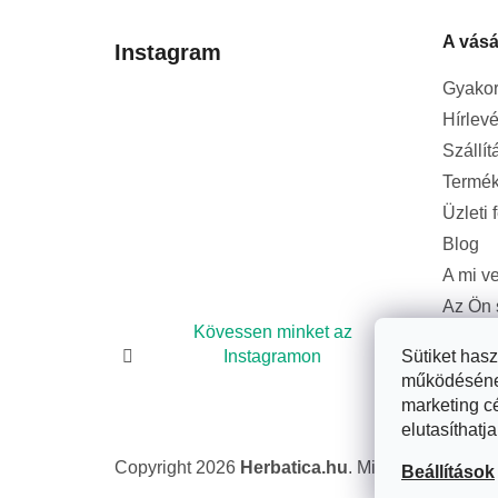
l
A vásá
é
Instagram
c
Gyakor
Hírlevé
Szállít
Termék
Üzleti 
Blog
A mi v
Az Ön 
bizton
Kövessen minket az
Sütiket has
Instagramon
működésének 
marketing c
elutasíthatja
Copyright 2026
Herbatica.hu
. Minden jog fennta
Beállítások