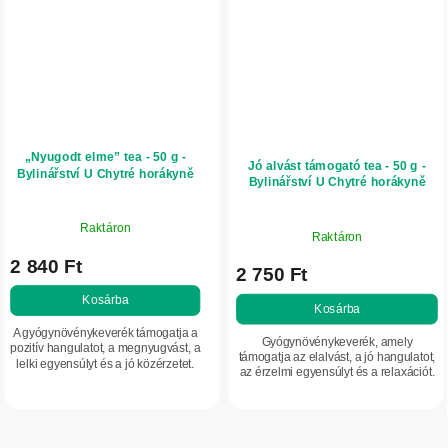
„Nyugodt elme” tea - 50 g -
Jó alvást támogató tea - 50 g -
Bylinářství U Chytré horákyně
Bylinářství U Chytré horákyně
Raktáron
Raktáron
2 840 Ft
2 750 Ft
Kosárba
Kosárba
A gyógynövénykeverék támogatja a
Gyógynövénykeverék, amely
pozitív hangulatot, a megnyugvást, a
támogatja az elalvást, a jó hangulatot,
lelki egyensúlyt és a jó közérzetet.
az érzelmi egyensúlyt és a relaxációt.