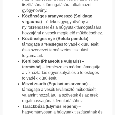
tisztításának támogatására alkalmazott
gyógynövény.
Közönséges aranyvessző (Solidago
virgaurea)
– értékes gyógynövény a
nyirokrendszer és a húgyutak támogatására,
hozzájárul a vesék megfelelő működéséhez.
Közönséges nyír (Betula pendula)
–
támogatja a felesleges folyadék kiürülését
és a szervezet természetes tisztulási
folyamatait.
Kerti bab (Phaseolus vulgaris) –
terméshéj
– természetes módon támogatja
a vízháztartás egyensúlyát és a felesleges
folyadék kiürülését.
Mezei zsurló (Equisetum arvense)
–
támogatja a vesék kiválasztó működését,
valamint hozzájárul a szövetek és az erek
rugalmasságának fenntartásához.
Tarackbúza (Elymus repens)
–
hagyományosan a húgyutak tisztításának és