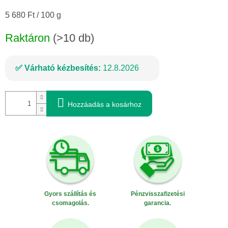
Egységár:
5 680 Ft / 100 g
Raktáron
(>10 db)
Várható kézbesítés:
12.8.2026
Hozzáadás a kosárhoz
Gyors szállítás és
Pénzvisszafizetési
csomagolás.
garancia.