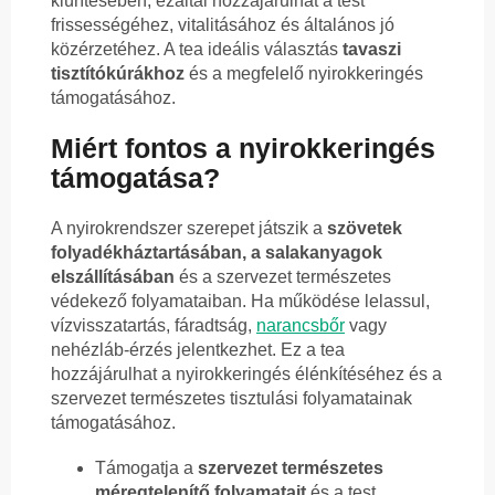
kiürítésében, ezáltal hozzájárulhat a test
frissességéhez, vitalitásához és általános jó
közérzetéhez. A tea ideális választás
tavaszi
tisztítókúrákhoz
és a megfelelő nyirokkeringés
támogatásához.
Miért fontos a nyirokkeringés
támogatása?
A nyirokrendszer szerepet játszik a
szövetek
folyadékháztartásában, a salakanyagok
elszállításában
és a szervezet természetes
védekező folyamataiban. Ha működése lelassul,
vízvisszatartás, fáradtság,
narancsbőr
vagy
nehézláb-érzés jelentkezhet. Ez a tea
hozzájárulhat a nyirokkeringés élénkítéséhez és a
szervezet természetes tisztulási folyamatainak
támogatásához.
Támogatja a
szervezet természetes
méregtelenítő folyamatait
és a test