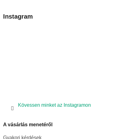
á
b
Instagram
l
é
c
Kövessen minket az Instagramon
A vásárlás menetéről
Gyakori kérdések