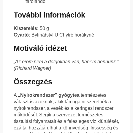
tárolandó.
További információk
Kiszerelés:
50 g
Gyártó:
Bylinářství U Chytré horákyně
Motiváló idézet
„Az öröm nem a dolgokban van, hanem bennünk.”
(Richard Wagner)
Összegzés
A
„Nyirokrendszer” gyógytea
természetes
választás azoknak, akik támogatni szeretnék a
nyirokrendszer, a vesék és a keringési rendszer
működését. Segíti a szervezet természetes
tisztulási folyamatait és a felesleges víz kiürülését,
ezáltal hozzájárulhat a könnyedség, frissesség és