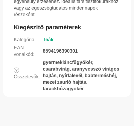
egyensúly érzéséhez. Ideális társ tisztítókúrákhoz
vagy az egészségtudatos mindennapok
részeként.
Kiegészítő paraméterek
Kategória
:
Teák
EAN
8594196390301
vonalkód
:
gyermekláncfűgyökér,
csarabvirág, aranyvessző virágos
?
hajtás, nyírfalevél, babterméshéj,
Összetevők
:
mezei zsurló hajtás,
tarackbúzagyökér.
L