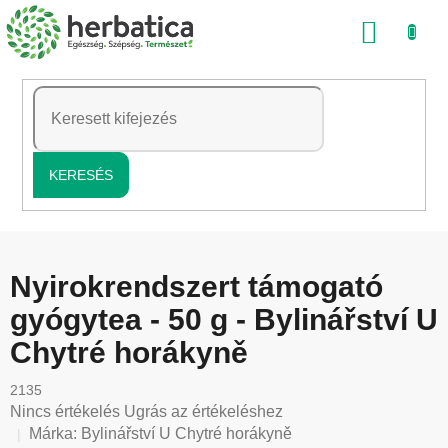
Ugrás
KOSÁ
a
fő
tartalomhoz
KERESÉS
Nyirokrendszert támogató
gyógytea - 50 g - Bylinářství U
Chytré horákyně
2135
A
Nincs értékelés
Ugrás az értékeléshez
termék
Márka:
Bylinářství U Chytré horákyně