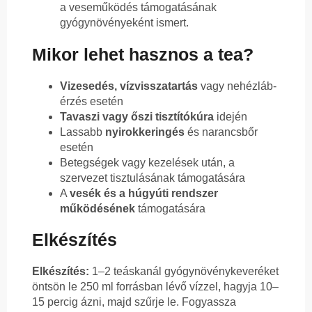
a veseműködés támogatásának
gyógynövényeként ismert.
Mikor lehet hasznos a tea?
Vizesedés, vízvisszatartás
vagy nehézláb-
érzés esetén
Tavaszi vagy őszi tisztítókúra
idején
Lassabb
nyirokkeringés
és narancsbőr
esetén
Betegségek vagy kezelések után, a
szervezet tisztulásának támogatására
A
vesék és a húgyúti rendszer
működésének
támogatására
Elkészítés
Elkészítés:
1–2 teáskanál gyógynövénykeveréket
öntsön le 250 ml forrásban lévő vízzel, hagyja 10–
15 percig ázni, majd szűrje le. Fogyassza