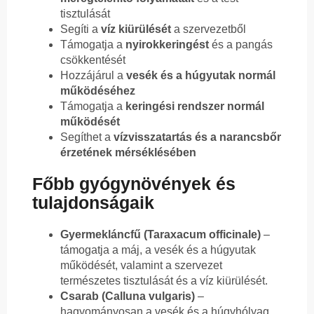
tisztulását
Segíti a
víz kiürülését
a szervezetből
Támogatja a
nyirokkeringést
és a pangás
csökkentését
Hozzájárul a
vesék és a húgyutak normál
működéséhez
Támogatja a
keringési rendszer normál
működését
Segíthet a
vízvisszatartás és a narancsbőr
érzetének mérséklésében
Főbb gyógynövények és
tulajdonságaik
Gyermekláncfű (Taraxacum officinale)
–
támogatja a máj, a vesék és a húgyutak
működését, valamint a szervezet
természetes tisztulását és a víz kiürülését.
Csarab (Calluna vulgaris)
–
hagyományosan a vesék és a húgyhólyag