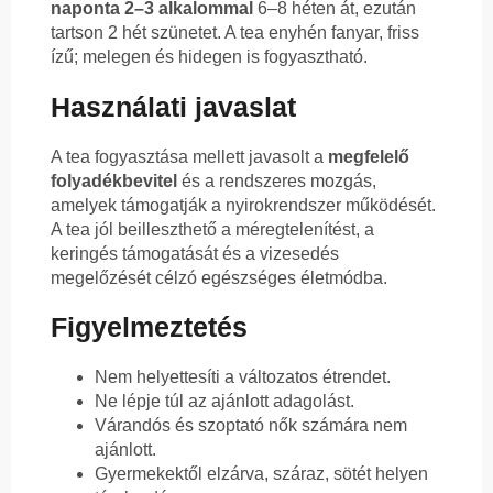
naponta 2–3 alkalommal
6–8 héten át, ezután
tartson 2 hét szünetet. A tea enyhén fanyar, friss
ízű; melegen és hidegen is fogyasztható.
Használati javaslat
A tea fogyasztása mellett javasolt a
megfelelő
folyadékbevitel
és a rendszeres mozgás,
amelyek támogatják a nyirokrendszer működését.
A tea jól beilleszthető a méregtelenítést, a
keringés támogatását és a vizesedés
megelőzését célzó egészséges életmódba.
Figyelmeztetés
Nem helyettesíti a változatos étrendet.
Ne lépje túl az ajánlott adagolást.
Várandós és szoptató nők számára nem
ajánlott.
Gyermekektől elzárva, száraz, sötét helyen