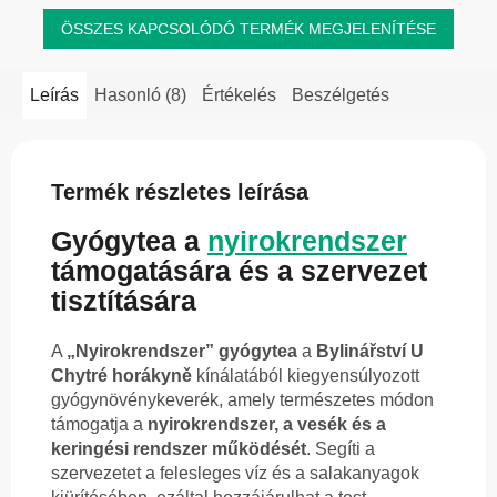
ÖSSZES KAPCSOLÓDÓ TERMÉK MEGJELENÍTÉSE
Leírás
Hasonló (8)
Értékelés
Beszélgetés
Termék részletes leírása
Gyógytea a
nyirokrendszer
támogatására és a szervezet
tisztítására
A
„Nyirokrendszer” gyógytea
a
Bylinářství U
Chytré horákyně
kínálatából kiegyensúlyozott
gyógynövénykeverék, amely természetes módon
támogatja a
nyirokrendszer, a vesék és a
keringési rendszer működését
. Segíti a
szervezetet a felesleges víz és a salakanyagok