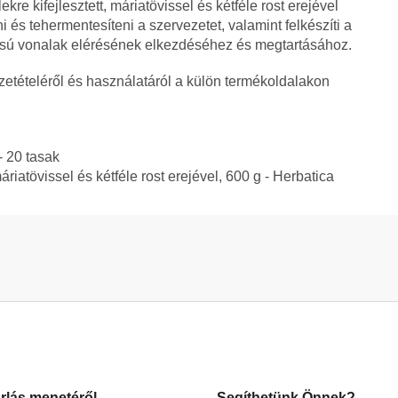
kre kifejlesztett, máriatövissel és kétféle rost erejével
i és tehermentesíteni a szervezetet, valamint felkészíti a
csú vonalak elérésének elkezdéséhez és megtartásához.
zetételéről és használatáról a külön termékoldalakon
- 20 tasak
riatövissel és kétféle rost erejével, 600 g - Herbatica
rlás menetéről
Segíthetünk Önnek?