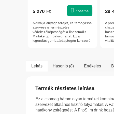
5 270 Ft
29 
Kosárba
Aktiválja anyagcseréjét, és támogassa
A pré
szervezete természetes
chaga
védekezőképességét a lipozomális
haszn
Maitake gombakivonattal. Ez a
támog
legendás gomba/adaptogén korszerű
vitali
lipozomális...
fennt
Leírás
Hasonló (8)
Értékelés
B
Termék részletes leírása
Ez a csomag három olyan terméket kombinál,
szervezet általános tisztító folyamatait. A F
hatékony zsírégetést. A FitoSlim drink hozz