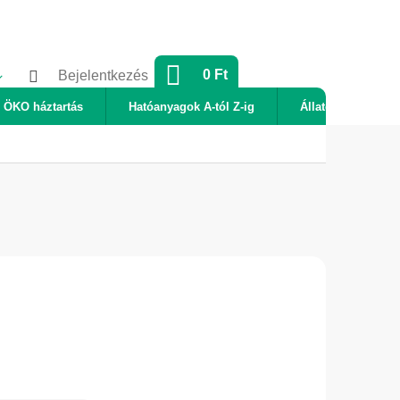
KOSÁR
0 Ft
Bejelentkezés
ÖKO háztartás
Hatóanyagok A-tól Z-ig
Állatok
Új