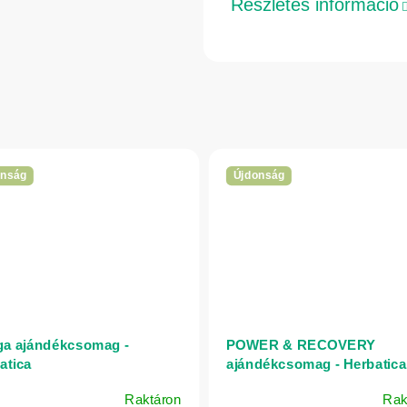
Részletes információ
onság
Újdonság
a ajándékcsomag -
POWER & RECOVERY
atica
ajándékcsomag - Herbatica
Raktáron
Rak