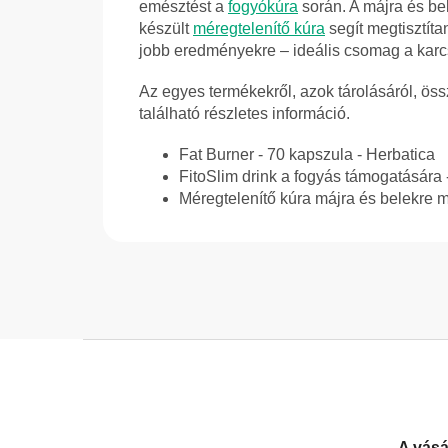
emésztést a
fogyókúra
során. A májra és bele
készült
méregtelenítő kúra
segít megtisztítan
jobb eredményekre – ideális csomag a kar
Az egyes termékekről, azok tárolásáról, öss
található részletes információ.
Fat Burner - 70 kapszula - Herbatica
FitoSlim drink a fogyás támogatására 
Méregtelenítő kúra májra és belekre má
L
á
b
l
A vásá