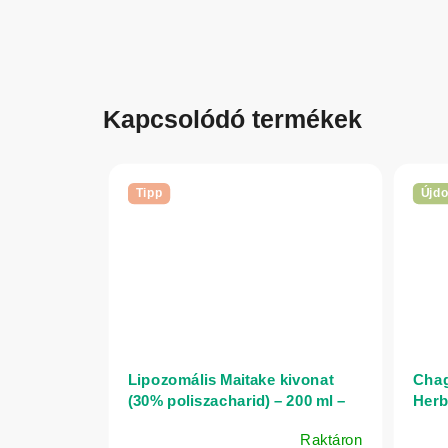
Kapcsolódó termékek
Tipp
Újd
Lipozomális Maitake kivonat
Chag
(30% poliszacharid) – 200 ml –
Herb
Herbatica
Raktáron