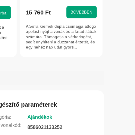
15 760 Ft
BŐVEBBEN
rba
A Sofia krémek dupla csomagja átfogó
t a
ápolást nyújt a vénák és a fáradt lábak
n
számára. Támogatja a vérkeringést,
tást
segít enyhíteni a duzzanat érzetét, és
egy nehéz nap után gyors...
gészítő paraméterek
gória
:
Ajándékok
vonalkód
:
8586021133252