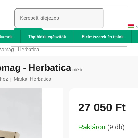
KERESÉS
ikumok
Táplálékkiegészítők
Élelmiszerek és italok
omag - Herbatica
mag - Herbatica
5595
shez
Márka:
Herbatica
27 050 Ft
Egységár:
Raktáron
(9 db)