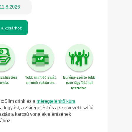
11.8.2026
 a kosárhoz
zafizetési
Több mint 60 saját
Európa-szerte több
ancia.
termék raktáron.
ezer ügyfél által
tesztelve.
itoSlim drink és a
méregtelenítő kúra
fogyást, a zsírégetést és a szervezet tisztító
lasztás a karcsú vonalak elérésének
sához.