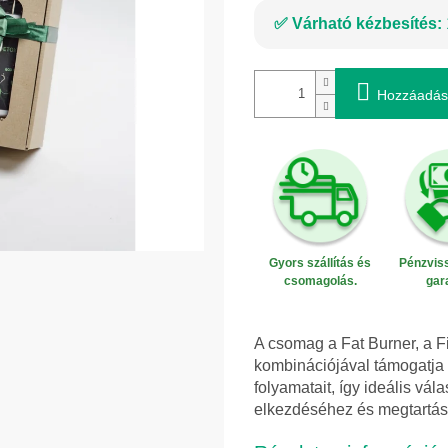
Várható kézbesítés:
Hozzáadás
Gyors szállítás és
Pénzviss
csomagolás.
gar
A csomag a Fat Burner, a F
kombinációjával támogatja a 
folyamatait, így ideális vá
elkezdéséhez és megtartá