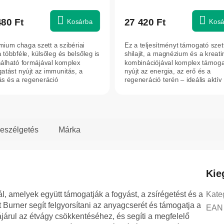
480 Ft
27 420 Ft
Kosárba
Kosá
mium chaga szett a szibériai
Ez a teljesítményt támogató szet
 többféle, külsőleg és belsőleg is
shilajit, a magnézium és a kreati
álható formájával komplex
kombinációjával komplex támoga
atást nyújt az immunitás, a
nyújt az energia, az erő és a
tás és a regeneráció
regeneráció terén – ideális aktív
artásához.
férfiak...
eszélgetés
Márka
Kie
 amelyek együtt támogatják a fogyást, a zsírégetést és a
Kate
at Burner segít felgyorsítani az anyagcserét és támogatja a
EAN 
ájárul az étvágy csökkentéséhez, és segíti a megfelelő