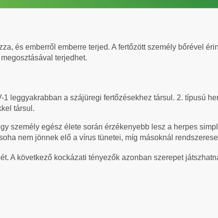
a, és emberről emberre terjed. A fertőzött személy bőrével érin
megosztásával terjedhet.
-1 leggyakrabban a szájüregi fertőzésekhez társul. 2. típusú he
kel társul.
 egy személy egész élete során érzékenyebb lesz a herpes simpl
 soha nem jönnek elő a vírus tünetei, míg másoknál rendszerese
ését. A következő kockázati tényezők azonban szerepet játszhatn