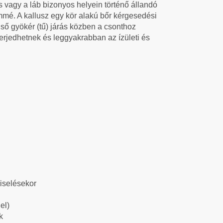
s vagy a láb bizonyos helyein történő állandó
é. A kallusz egy kör alakú bőr kérgesedési
ső gyökér (tű) járás közben a csonthoz
terjedhetnek és leggyakrabban az ízületi és
viselésekor
el)
ek