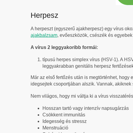
Herpesz
A herpeszt (egyszerű ajakherpesz) egy vírus okozz
ajakbalzsam
, evőeszközök, csészék és egyebek 
A vírus 2 leggyakoribb formái:
típusú herpes simplex vírus (HSV-1). A HSV
leggyakrabban genitális herpesz fertőzések
Már az első fertőzés után is megtörténhet, hogy
idegsejtek csoportjában alszik. Vannak, akiknek
Nem világos, hogy mi váltja ki a vírus visszatér
Hosszan tartó vagy intenzív napsugárzás
Csökkent immunitás
Idegesség és stressz
Menstruáció