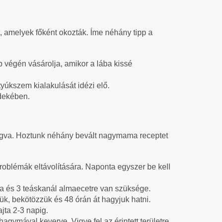
, amelyek főként okozták. Íme néhány tipp a
ap végén vásárolja, amikor a lába kissé
tyúkszem kialakulását idézi elő.
rdekében.
fogva. Hoztunk néhány bevált nagymama receptet
oblémák eltávolítására. Naponta egyszer be kell
ra és 3 teáskanál almaecetre van szüksége.
k, bekötözzük és 48 órán át hagyjuk hatni.
jta 2-3 napig.
agymával keverve. Vigye fel az érintett területre