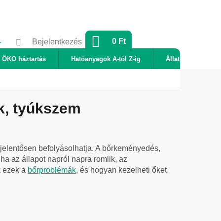
KOSÁR
0 Ft
Bejelentkezés
ÖKO háztartás
Hatóanyagok A-tól Z-ig
Állatok
Új
k, tyúkszem
z jelentősen befolyásolhatja. A bőrkeményedés,
a az állapot napról napra romlik, az
k ezek a
bőrproblémák
, és hogyan kezelheti őket