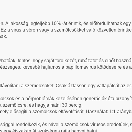
én. A lakosság legfeljebb 10% -át érintik, és előfordulhatnak 
 Ez a vírus a véren vagy a szemölcsökkel való közvetlen érintk
nak.
atóak, fontos, hogy saját törölközőt, ruházatot és cipőt haszn
észséges, kevésbé hajlamos a papillomavírus kötődéseire és 
eltávolítani a szemölcsöket. Csak áztasson egy vattapálcát az ec
emölcsök és a bőrproblémák kezelésében generációk óta bizonyít
el a szemölcsre, és hagyja hatni 30 percig.
amely elősegíti a szemölcsök eltávolítását. Használat: 1:1 arány
ggal rendelkezik, és mivel a szemölcsök vírusos eredetűek, segí
 és egy éjszakán át szükséges rajta hagyni hatni.