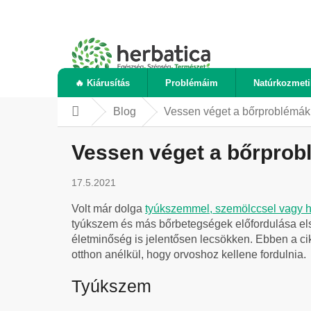
Ugrás
a
fő
tartalomhoz
🔥 Kiárusítás
Problémáim
Natúrkozmet
Blog
Vessen véget a bőrproblémák
Kezdőlap
Vessen véget a bőrprob
17.5.2021
Volt már dolga
tyúkszemmel, szemölccsel vagy 
tyúkszem és más bőrbetegségek előfordulása első
életminőség is jelentősen lecsökken. Ebben a cik
otthon anélkül, hogy orvoshoz kellene fordulnia.
Tyúkszem