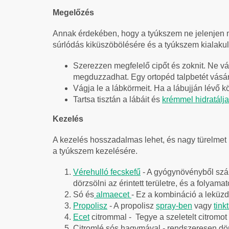
Megelőzés
Annak érdekében, hogy a tyúkszem ne jelenjen me
súrlódás kiküszöbölésére és a tyúkszem kialak
Szerezzen megfelelő cipőt és zoknit. Ne vál
megduzzadhat. Egy ortopéd talpbetét vásárl
Vágja le a lábkörmeit. Ha a lábujján lévő k
Tartsa tisztán a lábáit és
krémmel hidratálja
Kezelés
A kezelés hosszadalmas lehet, és nagy türelmet
a tyúkszem kezelésére.
Vérehulló fecskefű
- A gyógynövényből szár
dörzsölni az érintett területre, és a folyam
Só és
almaecet
- Ez a kombináció a leküz
Propolisz
- A propolisz
spray-ben
vagy
tin
Ecet
citrommal
- Tegye a szeletelt citromot
Citromlé sós hagymával - rendszeresen dörzs