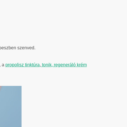
rpeszben szenved.
,
a
propolisz tinktúra
,
tonik,
regeneráló krém