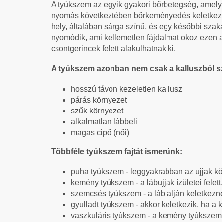
A tyúkszem az egyik gyakori bőrbetegség, amely a
nyomás következtében bőrkeményedés keletkezik
hely, általában sárga színű, és egy későbbi sza
nyomódik, ami kellemetlen fájdalmat okoz ezen a 
csontgerincek felett alakulhatnak ki.
A tyúkszem azonban nem csak a kalluszból 
hosszú távon kezeletlen kallusz
párás környezet
szűk környezet
alkalmatlan lábbeli
magas cipő (női)
Többféle tyúkszem fajtát ismerünk:
puha tyúkszem - leggyakrabban az ujjak kö
kemény tyúkszem - a lábujjak ízületei felet
szemcsés tyúkszem - a láb alján keletkez
gyulladt tyúkszem - akkor keletkezik, ha a 
vaszkuláris tyúkszem - a kemény tyúkszemb