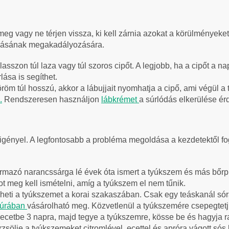
g vagy ne térjen vissza, ki kell zárnia azokat a körülményeket
ulásának megakadályozására.
asszon túl laza vagy túl szoros cipőt. A legjobb, ha a cipőt a n
ása is segíthet.
öröm túl hosszú, akkor a lábujjait nyomhatja a cipő, ami végül a 
.
Rendszeresen használjon
lábkrémet
a súrlódás elkerülése é
 igényel. A legfontosabb a probléma megoldása a kezdetektől 
mazó narancssárga lé évek óta ismert a tyúkszem és más bőrpr
atot meg kell ismételni, amíg a tyúkszem el nem tűnik.
dheti a tyúkszemet a korai szakaszában. Csak egy teáskanál só
ktúrában
vásárolható meg. Közvetlenül a tyúkszemére csepegtetjü
 ecetbe 3 napra, majd tegye a tyúkszemre, kösse be és hagyja ra
ölje a tyúkszemeket citromlével, ecettel és apróra vágott sós h