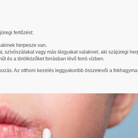
üregi fertőzést:
 akinek herpesze van.
 szívószálakat vagy más tárgyakat valakivel, aki szájüregi he
 és a törölközőket forrásban lévő forró vízben.
kozás. Az otthoni kezelés leggyakoribb összetevői a fokhagyma