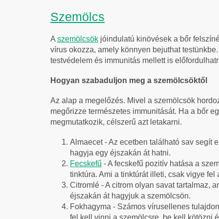
Szemölcs
A
szemölcsök
jóindulatú kinövések a bőr felszín
vírus okozza, amely könnyen bejuthat testünkbe.
testvédelem és immunitás mellett is előfordulhat
Hogyan szabaduljon meg a szemölcsöktől
Az alap a megelőzés. Mivel a szemölcsök hordozh
megőrizze természetes immunitását. Ha a bőr eg
megmutatkozik, célszerű azt letakarni.
Almaecet
- Az ecetben található sav segít 
hagyja egy éjszakán át hatni.
Fecskefű
- A fecskefű pozitív hatása a sz
tinktúra. Ami a tinktúrát illeti, csak vigye f
Citromlé - A citrom olyan savat tartalmaz, 
éjszakán át hagyjuk a szemölcsön.
Fokhagyma - Számos vírusellenes tulajdonsá
fel kell vinni a szemölcsre, be kell kötözni