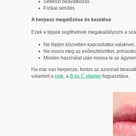
Sebészi beavatkozás
Fizikai sérülés
A herpesz megelőzése és kezelése
Ezek a tippek segíthetnek megakadályozni a száj
Ne lépjen közvetlen kapcsolatba valakivel,
Ne ossza meg az evőeszközöket, poharakat,
Minden használat után mossa le az ágyneműt
Ha már van herpesze, fontos az azonnali beavat
valamint
a
cink
, a
B és C vitamin
fogyasztása.