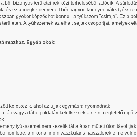
 bőr bizonyos területeinek kézi terheléséből adódik. A súrlódá
, és ez a megkeményedett bőr nagyon könnyen válik tyúkszemm
kaszban gyökér képződhet benne - a tyúkszem "csírája". Ez a bel
területen. A tyúkszemek az elhalt sejtek csoportjai, amelyek el
származhaz. Egyéb okok:
zött keletkezik, ahol az ujjak egymásra nyomódnak
t, a láb vagy a lábujj oldalán keletkeznek a nem megfelelő cipő 
nek
kemény tyúkszemet nem kezelik (általában műtéti úton távolítják 
ől jön létre, amikor a finom vaszkuláris hajszálerek elmélyüln