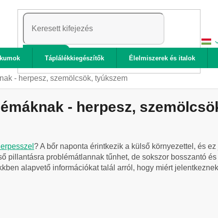
KERESÉS
ikumok
Táplálékkiegészítők
Élelmiszerek és italok
nak - herpesz, szemölcsök, tyúkszem
lémáknak - herpesz, szemölcsö
herpesszel
? A bőr naponta érintkezik a külső környezettel, és e
 pillantásra problémátlannak tűnhet, de sokszor bosszantó és h
kben alapvető információkat talál arról, hogy miért jelentkezne