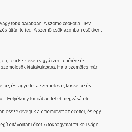
egy vagy több darabban. A szemölcsöket a HPV
ezés útján terjed. A szemölcsök azonban csökkent
áljon, rendszeresen vigyázzon a bőrére és
a szemölcsök kialakulására. Ha a szemölcs már
etbe, és vigye fel a szemölcsre, kösse be és
ott. Folyékony formában lehet megvásárolni -
ban összekeverjük a citromlevet az ecettel, és egy
t eltávolítani őket. A fokhagymát fel kell vágni,