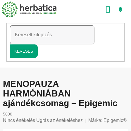
Ugrás
KOSÁ
a
fő
tartalomhoz
KERESÉS
MENOPAUZA
HARMÓNIÁBAN
ajándékcsomag – Epigemic
5600
A
Nincs értékelés
Ugrás az értékeléshez
Márka:
Epigemic®
termék