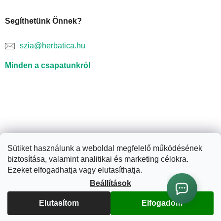
Segíthetünk Önnek?
szia@herbatica.hu
Minden a csapatunkról
Sütiket használunk a weboldal megfelelő működésének
biztosítása, valamint analitikai és marketing célokra.
Shoptet készítette
Ezeket elfogadhatja vagy elutasíthatja.
Beállítások
Copyright 2026
Herbatica.hu
. Minden jog fenntartva.
Süti
beállítások szerkesztése
Elutasítom
Elfogadom