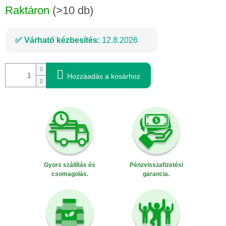
Egységár:
Raktáron
(>10 db)
Várható kézbesítés:
12.8.2026
Hozzáadás a kosárhoz
Gyors szállítás és
Pénzvisszafizetési
csomagolás.
garancia.