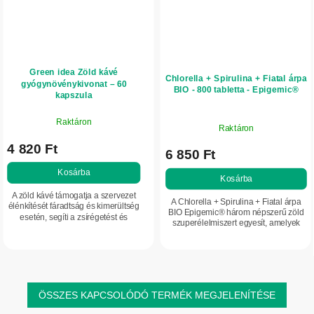
Green idea Zöld kávé
Chlorella + Spirulina + Fiatal árpa
gyógynövénykivonat – 60
BIO - 800 tabletta - Epigemic®
kapszula
Raktáron
Raktáron
4 820 Ft
6 850 Ft
Kosárba
Kosárba
A zöld kávé támogatja a szervezet
A Chlorella + Spirulina + Fiatal árpa
élénkítését fáradtság és kimerültség
BIO Epigemic® három népszerű zöld
esetén, segíti a zsírégetést és
szuperélelmiszert egyesít, amelyek
hozzájárulhat az étvágy
klorofillban, vitaminokban, ásványi
mérsékléséhez. Standardizált arab
anyagokban, aminosavakban és...
kávécserje...
ÖSSZES KAPCSOLÓDÓ TERMÉK MEGJELENÍTÉSE