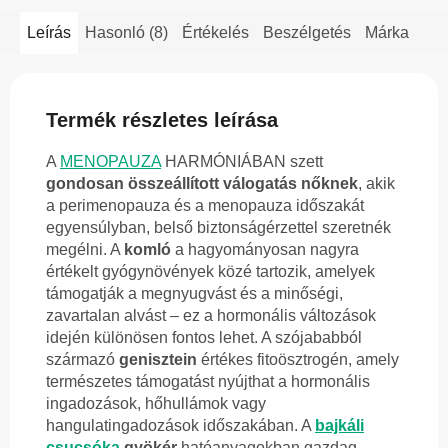
Leírás
Hasonló (8)
Értékelés
Beszélgetés
Márka
Termék részletes leírása
A
MENOPAUZA
HARMÓNIÁBAN szett
gondosan összeállított válogatás nőknek
, akik
a perimenopauza és a menopauza időszakát
egyensúlyban, belső biztonságérzettel szeretnék
megélni. A
komló
a hagyományosan nagyra
értékelt gyógynövények közé tartozik, amelyek
támogatják a megnyugvást és a minőségi,
zavartalan alvást – ez a hormonális változások
idején különösen fontos lehet. A szójababból
származó
genisztein
értékes fitoösztrogén, amely
természetes támogatást nyújthat a hormonális
ingadozások, hőhullámok vagy
hangulatingadozások időszakában. A
bajkáli
csucsóka
gyökér
hatóanyagokban gazdag