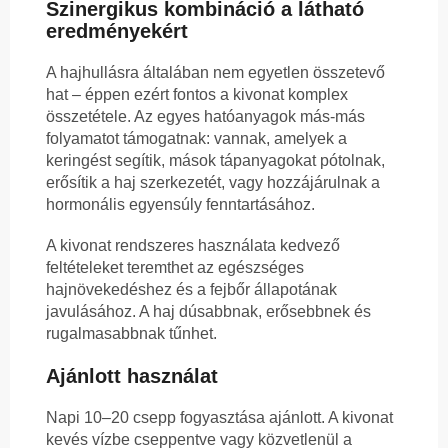
Szinergikus kombináció a látható
eredményekért
A hajhullásra általában nem egyetlen összetevő
hat – éppen ezért fontos a kivonat komplex
összetétele. Az egyes hatóanyagok más-más
folyamatot támogatnak: vannak, amelyek a
keringést segítik, mások tápanyagokat pótolnak,
erősítik a haj szerkezetét, vagy hozzájárulnak a
hormonális egyensúly fenntartásához.
A kivonat rendszeres használata kedvező
feltételeket teremthet az egészséges
hajnövekedéshez és a fejbőr állapotának
javulásához. A haj dúsabbnak, erősebbnek és
rugalmasabbnak tűnhet.
Ajánlott használat
Napi 10–20 csepp fogyasztása ajánlott. A kivonat
kevés vízbe cseppentve vagy közvetlenül a