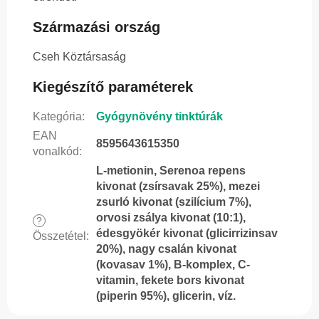
Származási ország
Cseh Köztársaság
Kiegészítő paraméterek
Kategória
:
Gyógynövény tinktúrák
EAN
8595643615350
vonalkód
:
L-metionin, Serenoa repens
kivonat (zsírsavak 25%), mezei
zsurló kivonat (szilícium 7%),
orvosi zsálya kivonat (10:1),
?
édesgyökér kivonat (glicirrizinsav
Összetétel
:
20%), nagy csalán kivonat
(kovasav 1%), B-komplex, C-
vitamin, fekete bors kivonat
(piperin 95%), glicerin, víz.