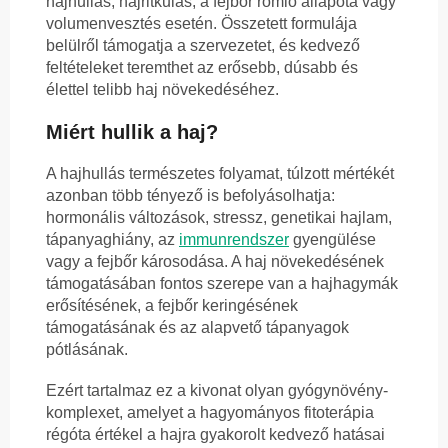
hajhullás, hajritkulás, a fejbőr romló állapota vagy
volumenvesztés esetén. Összetett formulája
belülről támogatja a szervezetet, és kedvező
feltételeket teremthet az erősebb, dúsabb és
élettel telibb haj növekedéséhez.
Miért hullik a haj?
A hajhullás természetes folyamat, túlzott mértékét
azonban több tényező is befolyásolhatja:
hormonális változások, stressz, genetikai hajlam,
tápanyaghiány, az
immunrendszer
gyengülése
vagy a fejbőr károsodása. A haj növekedésének
támogatásában fontos szerepe van a hajhagymák
erősítésének, a fejbőr keringésének
támogatásának és az alapvető tápanyagok
pótlásának.
Ezért tartalmaz ez a kivonat olyan gyógynövény-
komplexet, amelyet a hagyományos fitoterápia
régóta értékel a hajra gyakorolt kedvező hatásai