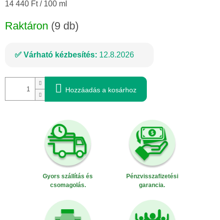
Egységár:
14 440 Ft / 100 ml
Raktáron
(9 db)
Várható kézbesítés:
12.8.2026
Hozzáadás a kosárhoz
Gyors szállítás és
Pénzvisszafizetési
csomagolás.
garancia.