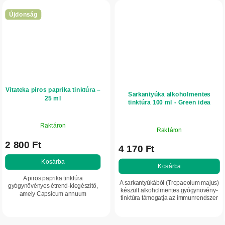
Újdonság
Vitateka piros paprika tinktúra –
Sarkantyúka alkoholmentes
25 ml
tinktúra 100 ml - Green idea
Raktáron
Raktáron
2 800 Ft
4 170 Ft
Kosárba
Kosárba
A piros paprika tinktúra
A sarkantyúkából (Tropaeolum majus)
gyógynövényes étrend-kiegészítő,
készült alkoholmentes gyógynövény-
amely Capsicum annuum
tinktúra támogatja az immunrendszer
terméskivonatot tartalmaz.
normál működését és a húgyutak
Támogatja a szervezet keringését,
egészségét. Antibiotikum szedése
az emésztést és az anyagcsere...
mellett...