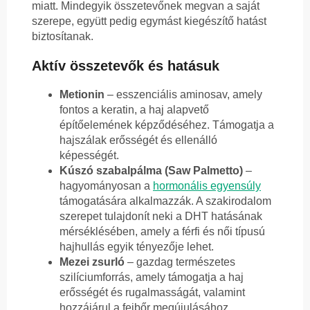
miatt. Mindegyik összetevőnek megvan a saját
szerepe, együtt pedig egymást kiegészítő hatást
biztosítanak.
Aktív összetevők és hatásuk
Metionin
– esszenciális aminosav, amely
fontos a keratin, a haj alapvető
építőelemének képződéséhez. Támogatja a
hajszálak erősségét és ellenálló
képességét.
Kúszó szabalpálma (Saw Palmetto)
–
hagyományosan a
hormonális egyensúly
támogatására alkalmazzák. A szakirodalom
szerepet tulajdonít neki a DHT hatásának
mérséklésében, amely a férfi és női típusú
hajhullás egyik tényezője lehet.
Mezei zsurló
– gazdag természetes
szilíciumforrás, amely támogatja a haj
erősségét és rugalmasságát, valamint
hozzájárul a fejbőr megújulásához.