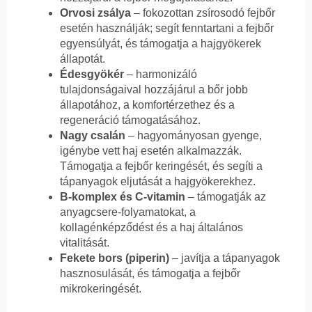
Orvosi zsálya
– fokozottan zsírosodó fejbőr
esetén használják; segít fenntartani a fejbőr
egyensúlyát, és támogatja a hajgyökerek
állapotát.
Édesgyökér
– harmonizáló
tulajdonságaival hozzájárul a bőr jobb
állapotához, a komfortérzethez és a
regeneráció támogatásához.
Nagy csalán
– hagyományosan gyenge,
igénybe vett haj esetén alkalmazzák.
Támogatja a fejbőr keringését, és segíti a
tápanyagok eljutását a hajgyökerekhez.
B-komplex és C-vitamin
– támogatják az
anyagcsere-folyamatokat, a
kollagénképződést és a haj általános
vitalitását.
Fekete bors (piperin)
– javítja a tápanyagok
hasznosulását, és támogatja a fejbőr
mikrokeringését.