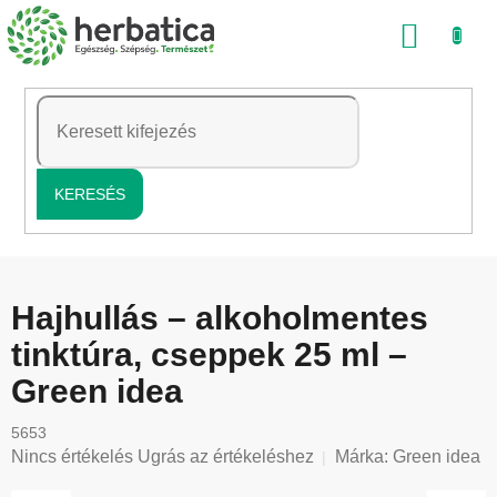
Ugrás
KOSÁ
a
fő
tartalomhoz
KERESÉS
Hajhullás – alkoholmentes
tinktúra, cseppek 25 ml –
Green idea
5653
A
Nincs értékelés
Ugrás az értékeléshez
Márka:
Green idea
termék