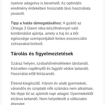
nyelvre adagolva is bevehető. Az optimális
eredmény érdekében hosszabb távú használata
javasolt.
Tipp a hatás támogatásához:
A gyártó az
Omega 3 Green idea
készítménnyel való
kombinálást ajánlja, amely a haj és a bőr
egészsége szempontjából fontos esszenciális
zsírsavakat biztosít.
Tárolás és figyelmeztetések
Száraz helyen, szobahőmérsékleten tárolandó.
Közvetlen napfénytől és fagytól védve tartandó.
Használat előtt felrázandó.
Étrend-kiegészítő. Három év alatti gyermekek,
várandós és szoptató nők számára nem alkalmas.
Ne lépje túl az ajánlott napi adagot. Gyermekektől
elzárva tartandó. Nem helyettesíti a változatos
étrendet.