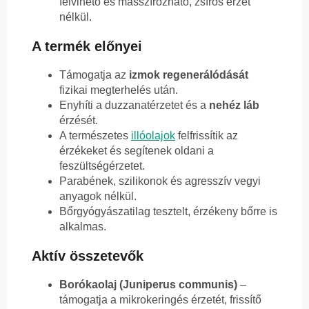
felvihető és masszírozható, zsíros érzet
nélkül.
A termék előnyei
Támogatja az
izmok regenerálódását
fizikai megterhelés után.
Enyhíti a duzzanatérzetet és a
nehéz láb
érzését.
A természetes
illóolajok
felfrissítik az
érzékeket és segítenek oldani a
feszültségérzetet.
Parabének, szilikonok és agresszív vegyi
anyagok nélkül.
Bőrgyógyászatilag tesztelt, érzékeny bőrre is
alkalmas.
Aktív összetevők
Borókaolaj (Juniperus communis)
–
támogatja a mikrokeringés érzetét, frissítő