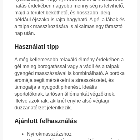
hatás érdekében nagyobb mennyiség is felvihető,
majd a terület beköthető, és hosszabb ideig,
például éjszaka is rajta hagyható. A gél a lábak és
a talpak masszírozására is alkalmas egy fárasztó
nap után.
Használati tipp
A még kellemesebb relaxáló élmény érdekében a
gél meleg borogatással vagy a vádli és a talpak
gyengéd masszázsával is kombinálható. A boróka
aromája segít mérsékelni a stresszérzetet, és
támogatja a nyugodt pihenést. Ideális
sportolóknak, tartósan állómunkát végzőknek,
illetve azoknak, akiknél enyhe alsó végtagi
duzzanatérzet jelentkezik.
Ajánlott felhasználás
Nyirokmasszázshoz