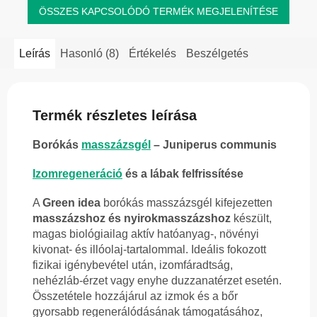
ÖSSZES KAPCSOLÓDÓ TERMÉK MEGJELENÍTÉSE
Leírás
Hasonló (8)
Értékelés
Beszélgetés
Termék részletes leírása
Borókás
masszázsgél
– Juniperus communis
Izomregeneráció
és a lábak felfrissítése
A
Green idea
borókás masszázsgél kifejezetten
masszázshoz és nyirokmasszázshoz
készült,
magas biológiailag aktív hatóanyag-, növényi
kivonat- és illóolaj-tartalommal. Ideális fokozott
fizikai igénybevétel után, izomfáradtság,
nehézláb-érzet vagy enyhe duzzanatérzet esetén.
Összetétele hozzájárul az izmok és a bőr
gyorsabb regenerálódásának támogatásához,