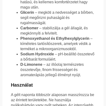
hatású, és kellemes komfortérzetet hagy
maga után.
Glicerin
– megköti a nedvességet a bőrben,
segít megőrizni puhaságát és
rugalmasságát.
Carbomer
– stabilizálja a gél állagát, és
megkönnyíti a felvitelt.
Phenoxyethanol és Ethylhexylglycerin
–
kíméletes tartósítószerek, amelyek védik a
terméket a mikroorganizmusoktól.
Sodium Hydroxide
– pH-beállító összetevő
a bőrbarát formuláért.
D-Limonene
– az illóolaj természetes
összetevője, finom frissességet és
aromaterápiás jellegű élményt nyújt.
Használat
A gélt naponta többször alaposan masszírozza be
az érintett területekbe. Ne használja
nyálkahártyán vagy nyílt sebeken. Az intenzívebb