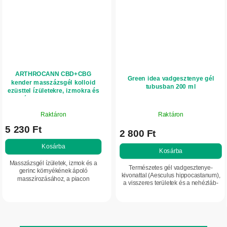
ARTHROCANN CBD+CBG
Green idea vadgesztenye gél
kender masszázsgél kolloid
tubusban 200 ml
ezüsttel ízületekre, izmokra és
hátra - 75 ml - Annabis
A
Raktáron
Raktáron
termék
5 230 Ft
átlagos
2 800 Ft
értékelése
Kosárba
5-
Kosárba
ből
Masszázsgél ízületek, izmok és a
Természetes gél vadgesztenye-
5,0
gerinc környékének ápoló
kivonattal (Aesculus hippocastanum),
masszírozásához, a piacon
csillag.
a visszeres területek és a nehézláb-
kiemelkedően magas kannabinoid-
érzet esetén igénybe vett bőr
koncentrációval. Intenzív, gyors
ápolására. Támogatja az érfalak
komfortérzetet nyújt. Ideális...
komfortját és...