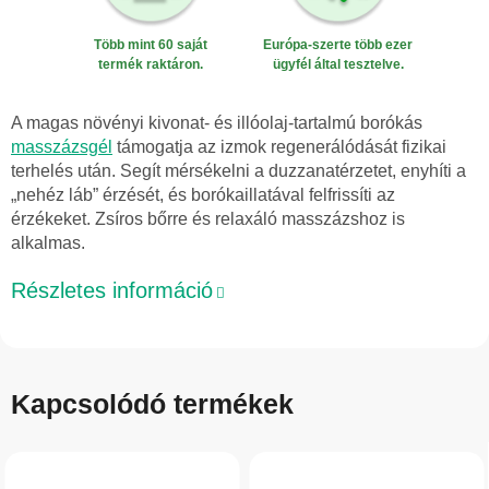
Több mint 60 saját
Európa-szerte több ezer
termék raktáron.
ügyfél által tesztelve.
A magas növényi kivonat- és illóolaj-tartalmú borókás
masszázsgél
támogatja az izmok regenerálódását fizikai
terhelés után. Segít mérsékelni a duzzanatérzetet, enyhíti a
„nehéz láb” érzését, és borókaillatával felfrissíti az
érzékeket. Zsíros bőrre és relaxáló masszázshoz is
alkalmas.
Részletes információ
Kapcsolódó termékek