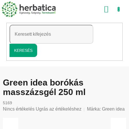
Ugrás
KOSÁ
a
fő
tartalomhoz
KERESÉS
Green idea borókás
masszázsgél 250 ml
5169
A
Nincs értékelés
Ugrás az értékeléshez
Márka:
Green idea
termék
átlagos
értékelése