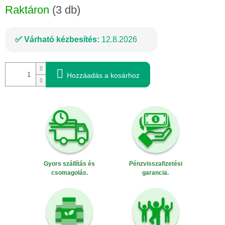
Raktáron
(3 db)
Várható kézbesítés:
12.8.2026
Hozzáadás a kosárhoz
Gyors szállítás és
Pénzvisszafizetési
csomagolás.
garancia.