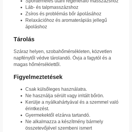
Sportterhelés utáni regeneráló masszázshoz
Láb- és talpmasszázshoz
Zsíros és problémás bőr ápolásához
Relaxációhoz és aromaterápiás jellegű
ápoláshoz
Tárolás
Száraz helyen, szobahőmérsékleten, közvetlen
napfénytől védve tárolandó. Óvja a fagytól és a
magas hőmérséklettől.
Figyelmeztetések
Csak külsőleges használatra.
Ne használja sérült vagy irritált bőrön.
Kerülje a nyálkahártyával és a szemmel való
érintkezést.
Gyermekektől elzárva tartandó.
Ne alkalmazza a készítmény bármely
összetevőjével szembeni ismert