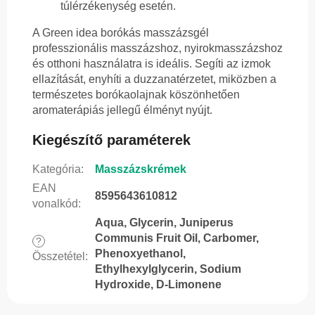
túlérzékenység esetén.
A Green idea borókás masszázsgél
professzionális masszázshoz, nyirokmasszázshoz
és otthoni használatra is ideális. Segíti az izmok
ellazítását, enyhíti a duzzanatérzetet, miközben a
természetes borókaolajnak köszönhetően
aromaterápiás jellegű élményt nyújt.
Kiegészítő paraméterek
Kategória
:
Masszázskrémek
EAN
8595643610812
vonalkód
:
Aqua, Glycerin, Juniperus
Communis Fruit Oil, Carbomer,
?
Phenoxyethanol,
Összetétel
:
Ethylhexylglycerin, Sodium
Hydroxide, D-Limonene