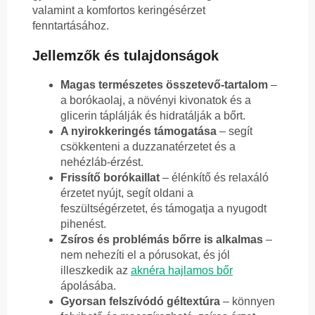
valamint a komfortos keringésérzet
fenntartásához.
Jellemzők és tulajdonságok
Magas természetes összetevő-tartalom
–
a borókaolaj, a növényi kivonatok és a
glicerin táplálják és hidratálják a bőrt.
A nyirokkeringés támogatása
– segít
csökkenteni a duzzanatérzetet és a
nehézláb-érzést.
Frissítő borókaillat
– élénkítő és relaxáló
érzetet nyújt, segít oldani a
feszültségérzetet, és támogatja a nyugodt
pihenést.
Zsíros és problémás bőrre is alkalmas
–
nem nehezíti el a pórusokat, és jól
illeszkedik az
aknéra hajlamos bőr
ápolásába.
Gyorsan felszívódó géltextúra
– könnyen