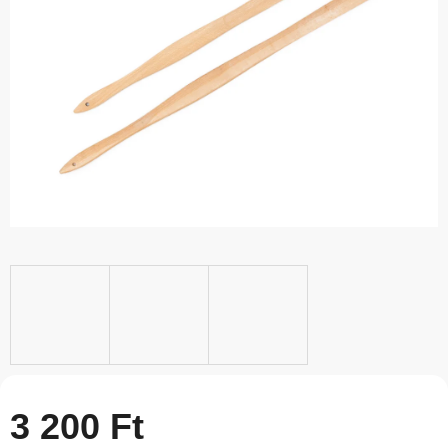
0,0
csillag.
3 200 Ft