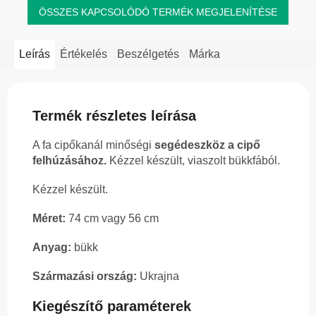
ÖSSZES KAPCSOLÓDÓ TERMÉK MEGJELENÍTÉSE
Leírás
Értékelés
Beszélgetés
Márka
Termék részletes leírása
A fa cipőkanál minőségi
segédeszköz a cipő
felhúzásához.
Kézzel készült, viaszolt bükkfából.
Kézzel készült.
Méret:
74 cm vagy 56 cm
Anyag:
bükk
Származási ország:
Ukrajna
Kiegészítő paraméterek