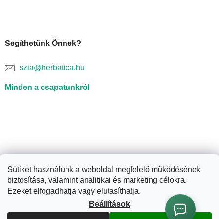
Segíthetünk Önnek?
szia@herbatica.hu
Minden a csapatunkról
Sütiket használunk a weboldal megfelelő működésének
biztosítása, valamint analitikai és marketing célokra.
Shoptet készítette
Ezeket elfogadhatja vagy elutasíthatja.
Beállítások
Copyright 2026
Herbatica.hu
. Minden jog fenntartva.
Süti