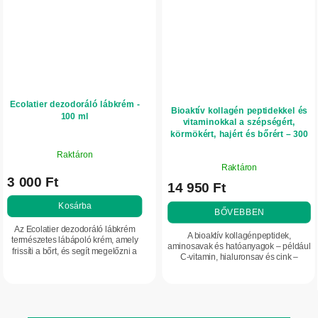
Ecolatier dezodoráló lábkrém -
Bioaktív kollagén peptidekkel és
100 ml
vitaminokkal a szépségért,
körmökért, hajért és bőrért – 300
g – Herbatica – eper
Raktáron
A
Raktáron
termék
3 000 Ft
14 950 Ft
átlagos
értékelése
Kosárba
BŐVEBBEN
5-
Az Ecolatier dezodoráló lábkrém
ből
A bioaktív kollagénpeptidek,
természetes lábápoló krém, amely
5,0
aminosavak és hatóanyagok – például
frissíti a bőrt, és segít megelőzni a
C-vitamin, hialuronsav és cink –
csillag.
kellemetlen szagok kialakulását.
egyedülálló kombinációja hozzájárul a
Emellett támogatja a lábak...
haj, a körmök és a bőr szépségének...