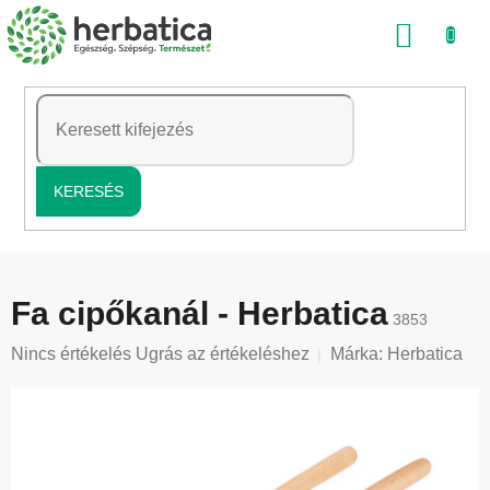
Ugrás
KOSÁ
a
fő
tartalomhoz
KERESÉS
Fa cipőkanál - Herbatica
3853
A
Nincs értékelés
Ugrás az értékeléshez
Márka:
Herbatica
termék
átlagos
értékelése
5-
ből