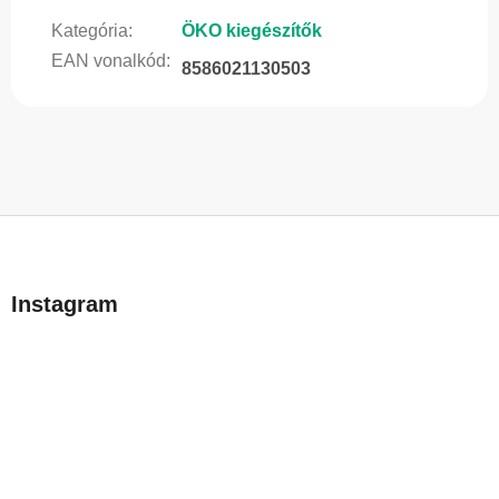
Kategória
:
ÖKO kiegészítők
EAN vonalkód
:
8586021130503
L
á
b
Instagram
l
é
c