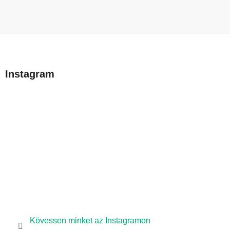
L
á
b
Instagram
l
é
c
Kövessen minket az Instagramon