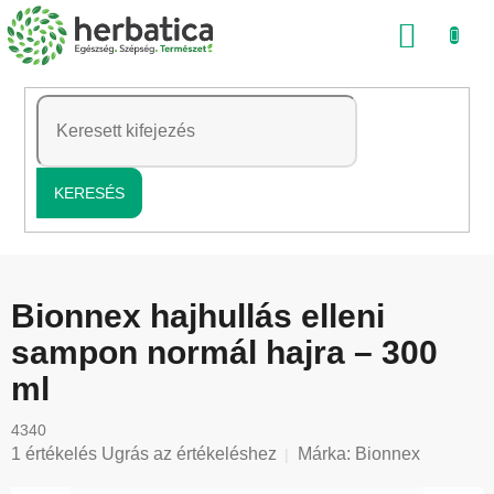
Ugrás
KOSÁ
a
fő
tartalomhoz
KERESÉS
Bionnex hajhullás elleni
sampon normál hajra – 300
ml
4340
A
1 értékelés
Ugrás az értékeléshez
Márka:
Bionnex
termék