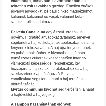
vitaminban, folsavban, flavonoidokban és
telítetlen zsírsavakban
gazdag. Emellett értékes
ásványi anyagokat, például cinket, magnéziumot,
káliumot, kalciumot és vasat, valamint béta-
szitoszterolt is tartalmaz.
Pelvetia Canalicuta
egy északi, organikus
növény. Hidratáló anyagokat tartalmaz, amelyek
segítenek a haj kutikulájának ápolásában és a haj
fényének fokozásában. A haj újra fényesebbnek
és puhábbnak tűnhet. A kivonatban található
természetes cukornak köszönhetően intenzív
vízmegkötő képességgel rendelkezik. Így
hozzájárul a hajszálak hidratálásához és a haj
szerkezetének ápolásához. A Pelvetia
canaliculata segít fenntartani a haj természetes
hidratáltságát.
Myrtus communis kivonat
segít erősíteni a hajat
a hajtövektől a hajvégekig.
A sampon használatának előnyei: