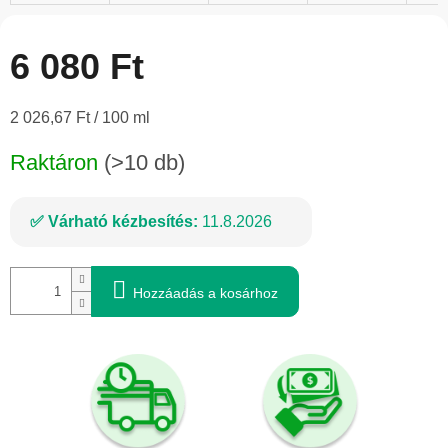
6 080 Ft
Egységár:
2 026,67 Ft / 100 ml
Raktáron
(>10 db)
Várható kézbesítés:
11.8.2026
Hozzáadás a kosárhoz