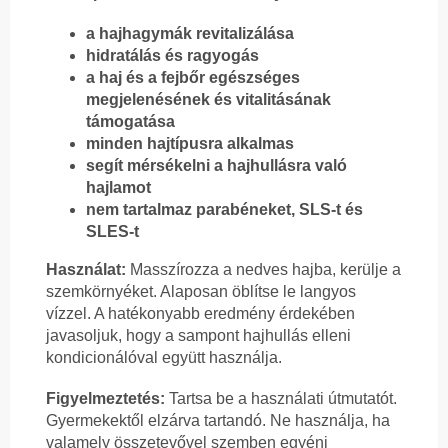
a hajhagymák revitalizálása
hidratálás és ragyogás
a haj és a fejbőr egészséges
megjelenésének és vitalitásának
támogatása
minden hajtípusra alkalmas
segít mérsékelni a hajhullásra való
hajlamot
nem tartalmaz parabéneket, SLS-t és
SLES-t
Használat:
Masszírozza a nedves hajba, kerülje a
szemkörnyéket. Alaposan öblítse le langyos
vízzel. A hatékonyabb eredmény érdekében
javasoljuk, hogy a sampont hajhullás elleni
kondicionálóval együtt használja.
Figyelmeztetés:
Tartsa be a használati útmutatót.
Gyermekektől elzárva tartandó. Ne használja, ha
valamely összetevővel szemben egyéni