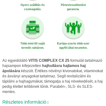
Gyors szállítás és
Pénzvisszafizetési
csomagolás.
garancia.
Több mint 60 saját
Európa-szerte több ezer
termék raktáron.
ügyfél által tesztelve.
Az egyedülálló
VITIS COMPLEX CX 25
formulát tartalmazó
hajsampon kifejezetten
hajhullásra hajlamos haj
ápolására
készült. Értékes növényi kivonatokat, vitaminokat
és ásványi anyagokat tartalmaz. Segít revitalizálni és
táplálni a hajhagymákat, támogatja a haj növekedését, a haj
pedig élettel telibbnek tűnik. Parabén-, SLS- és SLES-
mentes.
Részletes információ