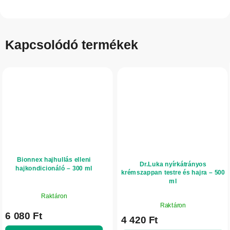
Kapcsolódó termékek
Bionnex hajhullás elleni
Dr.Luka nyírkátrányos
hajkondicionáló – 300 ml
krémszappan testre és hajra – 500
ml
Raktáron
A
Raktáron
termék
6 080 Ft
4 420 Ft
átlagos
értékelése