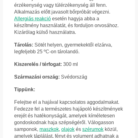
érzékenység vagy túlérzékenység áll fenn.
Alkalmazás előtt javasolt bőrpróbát végezni.
Allergiás reakció
esetén hagyja abba a
készítmény használatát, és forduljon orvosához.
Kizárólag külső használatra.
Tárolás:
Sötét helyen, gyermekektől elzárva,
legfeljebb 25 ºC-on tárolandó.
Kiszerelés / térfogat:
300 ml
Származási ország:
Svédország
Tippünk:
Felejtse el a hajával kapcsolatos aggodalmakat.
Fedezze fel a természetes hajápoló készítmények
erejét és hatékonyságát, amelyek kíméletesen
gondoskodnak haja szépségéről. Válogasson
samponok,
maszkok
,
olajok
és
szérumok
közül,
amelyek táplálást, fényt és volument adhatnak a