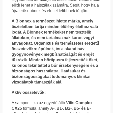
elixír lehet a hajszálak számára. Segít, hogy haja
újra erősebbnek és élettel telibbnek tűnjön.
A Bionnex a természet ihlette márka, amely
tiszteletben tartja minden élőlény élethez való
jogát. A Bionnex termékeket nem tesztelik
állatokon, és nem tartalmaznak káros vegyi
anyagokat. Organikus és természetes eredetű
összetevőkre épülnek, és a skandináv
gyógynövények megbízhatóságát és erejét
tükrözik. Minden bőrtípusra fejlesztették őket,
különös tekintettel a bőr érzékenységére és a
biztonságos használatra. Hatásukat és
biztonságosságukat tudományos klinikai
vizsgálatok támasztják alá.
Aktív összetevők:
A sampon titka az egyedülálló
Vitis Complex
CX25
formula, amely
A-, B1-, B2-, B5- és E-