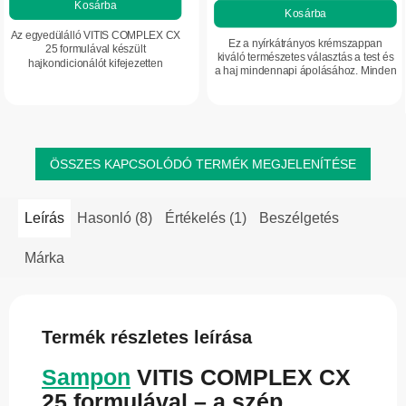
Kosárba
Kosárba
5-
Az egyedülálló VITIS COMPLEX CX
ből
Ez a nyírkátrányos krémszappan
25 formulával készült
4,0
kiváló természetes választás a test és
hajkondicionálót kifejezetten
a haj mindennapi ápolásához. Minden
csillag.
hajhullásra hajlamos haj ápolására
bőrtípusra alkalmas, különösen
fejlesztették ki. Értékes növényi
száraz, irritált, ekcémára hajlamos
kivonatokat, vitaminokat...
bőr,...
ÖSSZES KAPCSOLÓDÓ TERMÉK MEGJELENÍTÉSE
Leírás
Hasonló (8)
Értékelés (1)
Beszélgetés
Márka
Termék részletes leírása
Sampon
VITIS COMPLEX CX
25 formulával – a szép,