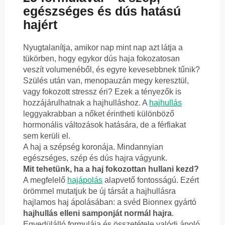
egészséges és dús hatású
hajért
Nyugtalanítja, amikor nap mint nap azt látja a
tükörben, hogy egykor dús haja fokozatosan
veszít volumenéből, és egyre kevesebbnek tűnik?
Szülés után van, menopauzán megy keresztül,
vagy fokozott stressz éri? Ezek a tényezők is
hozzájárulhatnak a hajhulláshoz. A
hajhullás
leggyakrabban a nőket érintheti különböző
hormonális változások hatására, de a férfiakat
sem kerüli el.
A haj a szépség koronája. Mindannyian
egészséges, szép és dús hajra vágyunk.
Mit tehetünk, ha a haj fokozottan hullani kezd?
A megfelelő
hajápolás
alapvető fontosságú. Ezért
örömmel mutatjuk be új társát a hajhullásra
hajlamos haj ápolásában: a svéd Bionnex gyártó
hajhullás elleni samponját normál hajra
.
Egyedülálló formulája és összetétele valódi ápoló