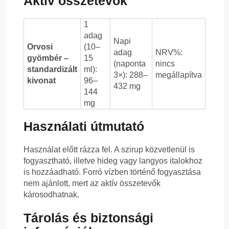
Aktív összetevők
1
adag
Napi
Orvosi
(10–
adag
NRV%:
gyömbér –
15
(naponta
nincs
standardizált
ml):
3×): 288–
megállapítva
kivonat
96–
432 mg
144
mg
Használati útmutató
Használat előtt rázza fel. A szirup közvetlenül is
fogyasztható, illetve hideg vagy langyos italokhoz
is hozzáadható. Forró vízben történő fogyasztása
nem ajánlott, mert az aktív összetevők
károsodhatnak.
Tárolás és biztonsági