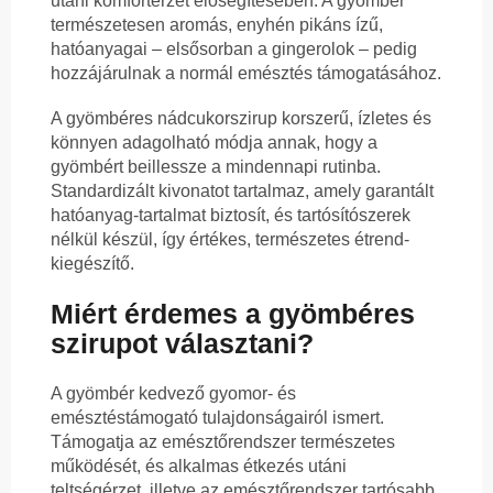
utáni komfortérzet elősegítésében. A gyömbér
természetesen aromás, enyhén pikáns ízű,
hatóanyagai – elsősorban a gingerolok – pedig
hozzájárulnak a normál emésztés támogatásához.
A gyömbéres nádcukorszirup korszerű, ízletes és
könnyen adagolható módja annak, hogy a
gyömbért beillessze a mindennapi rutinba.
Standardizált kivonatot tartalmaz, amely garantált
hatóanyag-tartalmat biztosít, és tartósítószerek
nélkül készül, így értékes, természetes étrend-
kiegészítő.
Miért érdemes a gyömbéres
szirupot választani?
A gyömbér kedvező gyomor- és
emésztéstámogató tulajdonságairól ismert.
Támogatja az emésztőrendszer természetes
működését, és alkalmas étkezés utáni
teltségérzet, illetve az emésztőrendszer tartósabb