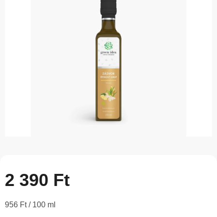
5-
ből
0,0
csillag.
2 390 Ft
Egységár:
956 Ft / 100 ml