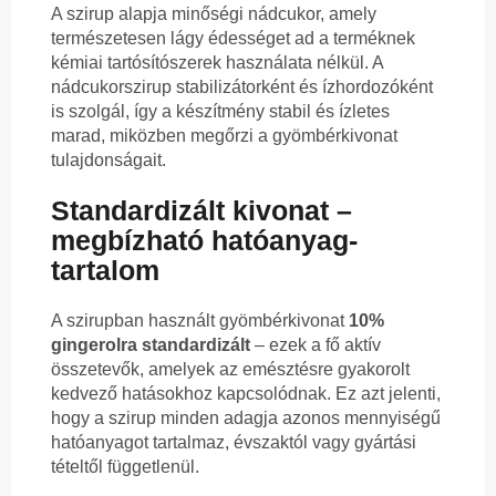
A szirup alapja minőségi nádcukor, amely
természetesen lágy édességet ad a terméknek
kémiai tartósítószerek használata nélkül. A
nádcukorszirup stabilizátorként és ízhordozóként
is szolgál, így a készítmény stabil és ízletes
marad, miközben megőrzi a gyömbérkivonat
tulajdonságait.
Standardizált kivonat –
megbízható hatóanyag-
tartalom
A szirupban használt gyömbérkivonat
10%
gingerolra standardizált
– ezek a fő aktív
összetevők, amelyek az emésztésre gyakorolt
kedvező hatásokhoz kapcsolódnak. Ez azt jelenti,
hogy a szirup minden adagja azonos mennyiségű
hatóanyagot tartalmaz, évszaktól vagy gyártási
tételtől függetlenül.