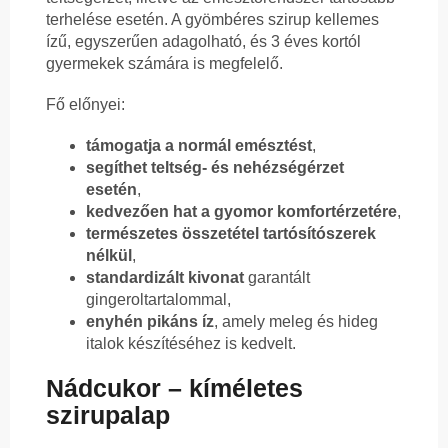
terhelése esetén. A gyömbéres szirup kellemes
ízű, egyszerűen adagolható, és 3 éves kortól
gyermekek számára is megfelelő.
Fő előnyei:
támogatja a normál emésztést
,
segíthet teltség- és nehézségérzet
esetén
,
kedvezően hat a gyomor komfortérzetére
,
természetes összetétel tartósítószerek
nélkül
,
standardizált kivonat
garantált
gingeroltartalommal,
enyhén pikáns íz
, amely meleg és hideg
italok készítéséhez is kedvelt.
Nádcukor – kíméletes
szirupalap