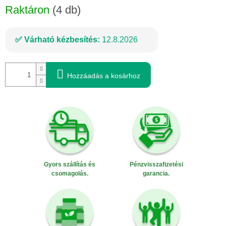
Raktáron
(4 db)
Várható kézbesítés:
12.8.2026
Hozzáadás a kosárhoz
Gyors szállítás és
Pénzvisszafizetési
csomagolás.
garancia.