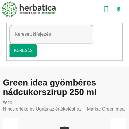
Ugrás
KOSÁ
a
fő
tartalomhoz
KERESÉS
Green idea gyömbéres
nádcukorszirup 250 ml
5626
A
Nincs értékelés
Ugrás az értékeléshez
Márka:
Green idea
termék
átlagos
értékelése