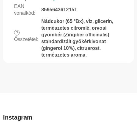
EAN
8595643612151
vonalkód
:
Nádcukor (65 °Bx), víz, glicerin,
természetes citromlé, orvosi
?
gyömbér (Zingiber officinalis)
Összetétel
:
standardizált gyökérkivonat
(gingerol 10%), citrusrost,
természetes aroma.
L
á
b
Instagram
l
é