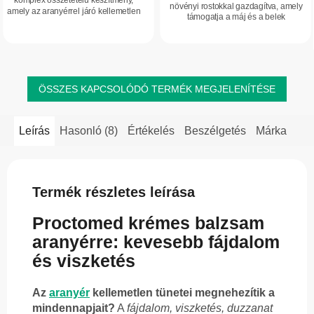
komplex összetételű készítmény,
5,0
növényi rostokkal gazdagítva, amely
amely az aranyérrel járó kellemetlen
támogatja a máj és a belek
csillag.
tünetek ápolására szolgál. Segít
egészséges működését, valamint
enyhíteni a fájdalom-, viszketés-
hozzájárul az emésztés komfortjához.
és...
Segíti a...
ÖSSZES KAPCSOLÓDÓ TERMÉK MEGJELENÍTÉSE
Leírás
Hasonló (8)
Értékelés
Beszélgetés
Márka
Termék részletes leírása
Proctomed krémes balzsam
aranyérre: kevesebb fájdalom
és viszketés
Az
aranyér
kellemetlen tünetei megnehezítik a
mindennapjait?
A
fájdalom, viszketés, duzzanat