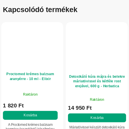
Kapcsolódó termékek
Proctomed krémes balzsam
Detoxikáló kúra májra és belekre
aranyérre - 10 ml - Elixir
máriatövissel és kétféle rost
erejével, 600 g - Herbatica
Raktáron
A
Raktáron
termék
1 820 Ft
14 950 Ft
átlagos
értékelése
Kosárba
Kosárba
5-
A Proctomed krémes balzsam
ből
Máriatövissel készült detoxikáló kúra