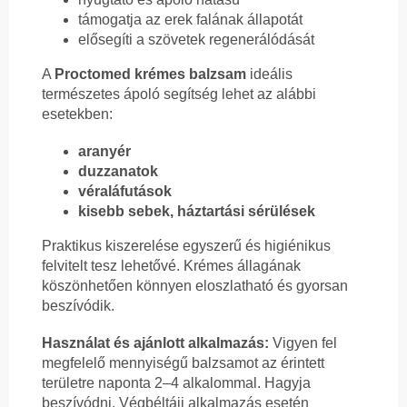
támogatja az erek falának állapotát
elősegíti a szövetek regenerálódását
A
Proctomed krémes balzsam
ideális
természetes ápoló segítség lehet az alábbi
esetekben:
aranyér
duzzanatok
véraláfutások
kisebb sebek, háztartási sérülések
Praktikus kiszerelése egyszerű és higiénikus
felvitelt tesz lehetővé. Krémes állagának
köszönhetően könnyen eloszlatható és gyorsan
beszívódik.
Használat és ajánlott alkalmazás:
Vigyen fel
megfelelő mennyiségű balzsamot az érintett
területre naponta 2–4 alkalommal. Hagyja
beszívódni. Végbéltáji alkalmazás esetén