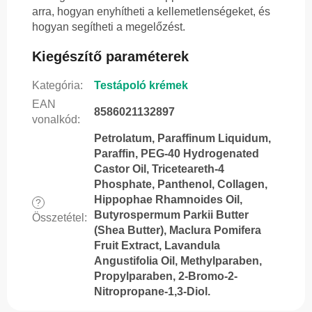
arra, hogyan enyhítheti a kellemetlenségeket, és
hogyan segítheti a megelőzést.
Kiegészítő paraméterek
Kategória
:
Testápoló krémek
EAN
8586021132897
vonalkód
:
Petrolatum, Paraffinum Liquidum,
Paraffin, PEG-40 Hydrogenated
Castor Oil, Triceteareth-4
Phosphate, Panthenol, Collagen,
Hippophae Rhamnoides Oil,
?
Butyrospermum Parkii Butter
Összetétel
:
(Shea Butter), Maclura Pomifera
Fruit Extract, Lavandula
Angustifolia Oil, Methylparaben,
Propylparaben, 2-Bromo-2-
Nitropropane-1,3-Diol.