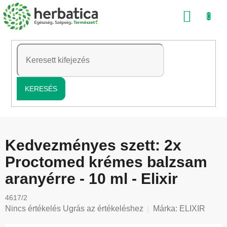
Ugrás
KOSÁ
a
fő
tartalomhoz
KERESÉS
Kedvezményes szett: 2x
Proctomed krémes balzsam
aranyérre - 10 ml - Elixir
4617/2
A
Nincs értékelés
Ugrás az értékeléshez
Márka:
ELIXIR
termék