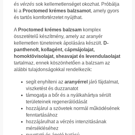
és vérzés
sok kellemetlenséget okozhat. Próbálja
ki a
Proctomed krémes balzsamot
, amely gyors
és tartós komfortérzetet nyújthat.
A
Proctomed krémes balzsam
komplex
összetételű készítmény, amely az aranyér
kellemetlen tüneteinek ápolására készült.
D-
panthenolt, kollagént, cápmájolajat,
homoktövisolajat, sheavajat és levendulaolajat
tartalmaz, ennek köszönhetően a balzsam az
alábbi tulajdonságokkal rendelkezik:
segít enyhíteni az
aranyérrel
járó fájdalmat,
viszketést és duzzanatot
támogatja a bőr és a nyálkahártya sérült
területeinek regenerálódását
hozzájárul a szövetek normál működésének
fenntartásához
hozzájárulhat a vérzés intenzitásának
mérsékléséhez
nyugtató és ápoló hatású