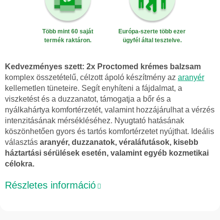
Több mint 60 saját
Európa-szerte több ezer
termék raktáron.
ügyfél által tesztelve.
Kedvezményes szett: 2x Proctomed krémes balzsam
komplex összetételű, célzott ápoló készítmény az
aranyér
kellemetlen tüneteire. Segít enyhíteni a fájdalmat, a
viszketést és a duzzanatot, támogatja a bőr és a
nyálkahártya komfortérzetét, valamint hozzájárulhat a vérzés
intenzitásának mérsékléséhez. Nyugtató hatásának
köszönhetően gyors és tartós komfortérzetet nyújthat. Ideális
választás
aranyér, duzzanatok, véraláfutások, kisebb
háztartási sérülések esetén, valamint egyéb kozmetikai
célokra.
Részletes információ