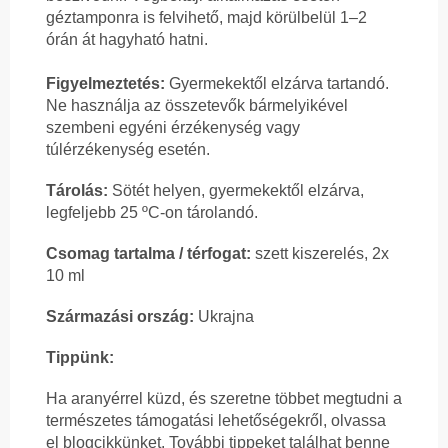
géztamponra is felvihető, majd körülbelül 1–2
órán át hagyható hatni.
Figyelmeztetés:
Gyermekektől elzárva tartandó.
Ne használja az összetevők bármelyikével
szembeni egyéni érzékenység vagy
túlérzékenység esetén.
Tárolás:
Sötét helyen, gyermekektől elzárva,
legfeljebb 25 ºC-on tárolandó.
Csomag tartalma / térfogat:
szett kiszerelés, 2x
10 ml
Származási ország:
Ukrajna
Tippünk:
Ha aranyérrel küzd, és szeretne többet megtudni a
természetes támogatási lehetőségekről, olvassa
el blogcikkünket. További tippeket találhat benne