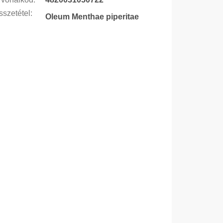
szetétel
:
Oleum Menthae piperitae