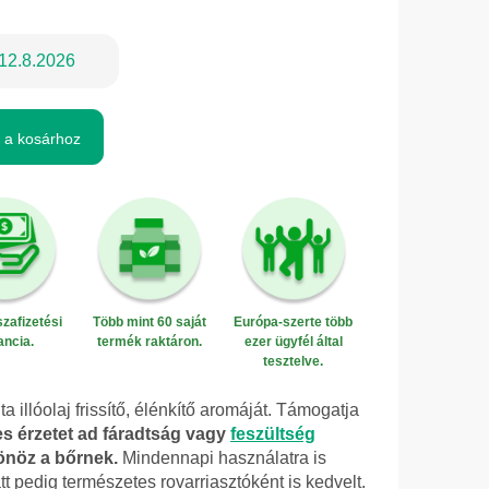
12.8.2026
 a kosárhoz
zafizetési
Több mint 60 saját
Európa-szerte több
ancia.
termék raktáron.
ezer ügyfél által
tesztelve.
 illóolaj frissítő, élénkítő aromáját. Támogatja
es érzetet ad fáradtság vagy
feszültség
sönöz a bőrnek.
Mindennapi használatra is
att pedig természetes rovarriasztóként is kedvelt.