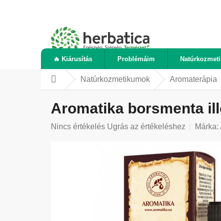
Ugrás
a
fő
tartalomhoz
🔥 Kiárusítás
Problémáim
Natúrkozmet
Natúrkozmetikumok
Aromaterápia
Kezdőlap
Aromatika borsmenta illó
A
Nincs értékelés
Ugrás az értékeléshez
Márka:
termék
átlagos
értékelése
5-
ből
0,0
csillag.