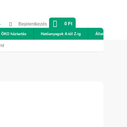
KOSÁR
0 Ft
Bejelentkezés
ÖKO háztartás
Hatóanyagok A-tól Z-ig
Állatok
Új
 ml