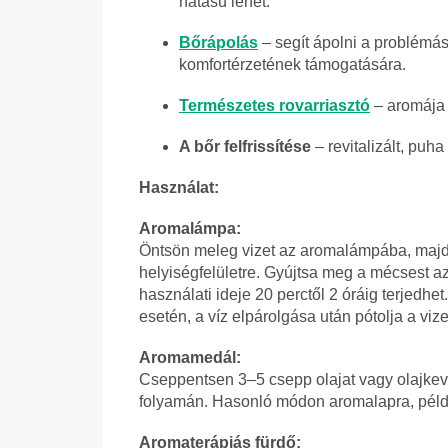
hatású lehet.
Bőrápolás
– segít ápolni a problémás
komfortérzetének támogatására.
Természetes rovarriasztó
– aromája 
A bőr felfrissítése
– revitalizált, puh
Használat:
Aromalámpa:
Öntsön meleg vizet az aromalámpába, majd 
helyiségfelületre. Gyújtsa meg a mécsest a
használati ideje 20 perctől 2 óráig terjedh
esetén, a víz elpárolgása után pótolja a vize
Aromamedál:
Cseppentsen 3–5 csepp olajat vagy olajkev
folyamán. Hasonló módon aromalapra, példá
Aromaterápiás fürdő: