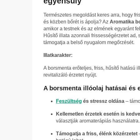
egyensúly
Természetes megoldást keres arra, hogy fri
és közben bőrét is ápolja? Az
Aromatika bo
amikor a testnek és az elmének egyaránt fe
Hűsítő illata azonnali frissességérzetet ad, s
támogatja a belső nyugalom megőrzését.
Illatkarakter:
A borsmenta erőteljes, friss, hűsítő hatású i
revitalizáló érzetet nyújt.
A borsmenta illóolaj hatásai és 
Feszültség
és stressz oldása
– támog
Kellemetlen érzetek esetén is kedve
választják aromaterápiás használatra.
Támogatja a friss, élénk közérzetet
–