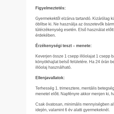
Figyelmeztetés:
Gyermekektől elzárva tartandó. Kizárólag kü
öblítse ki. Ne használja az összetevők bá
túlérzékenység esetén. Első használat előtt 
érdekében.
Érzékenységi teszt – menete:
Keverjen össze 1 csepp illóolajat 1 csepp bá
könyökhajlat belső felületére. Ha 24 órán be
illóolaj használható.
Ellenjavallatok:
Terhesség 1. trimesztere, mentális betegs
menetel előtt. Napfényre akkor menjen ki, ha 
Csak óvatosan, minimális mennyiségben alka
idején, valamint 6 év alatti gyermekeknél.