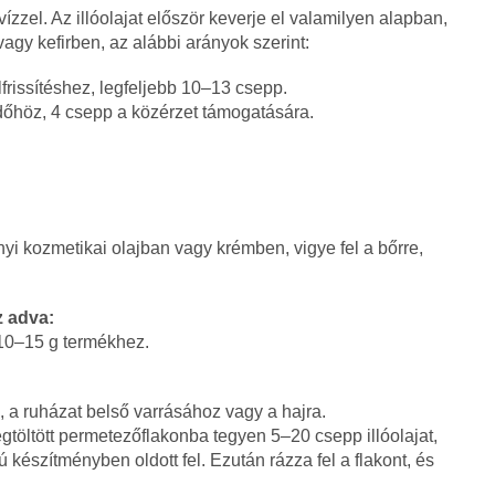
zzel. Az illóolajat először keverje el valamilyen alapban,
vagy kefirben, az alábbi arányok szerint:
lfrissítéshez, legfeljebb 10–13 csepp.
dőhöz, 4 csepp a közérzet támogatására.
nyi kozmetikai olajban vagy krémben, vigye fel a bőrre,
 adva:
 10–15 g termékhez.
a, a ruházat belső varrásához vagy a hajra.
megtöltött permetezőflakonba tegyen 5–20 csepp illóolajat,
készítményben oldott fel. Ezután rázza fel a flakont, és