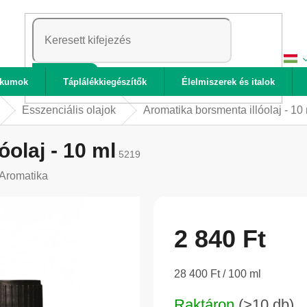
KERESÉS
ikumok
Táplálékkiegészítők
Élelmiszerek és italok
Esszenciális olajok
Aromatika borsmenta illóolaj - 10
olaj - 10 ml
5219
Aromatika
2 840 Ft
Egységár:
28 400 Ft / 100 ml
Raktáron
(>10 db)