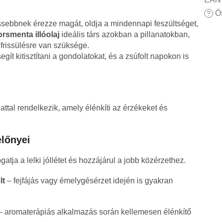
Ös
?
ssebbnek érezze magát, oldja a mindennapi feszültséget,
rsmenta illóolaj
ideális társ azokban a pillanatokban,
lfrissülésre van szüksége.
egít kitisztítani a gondolatokat, és a zsúfolt napokon is
llattal rendelkezik, amely élénkíti az érzékeket és
előnyei
atja a lelki jóllétet és hozzájárul a jobb közérzethez.
lt
– fejfájás vagy émelygésérzet idején is gyakran
 aromaterápiás alkalmazás során kellemesen élénkítő