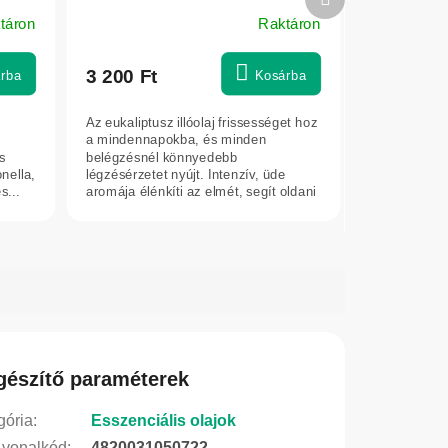
termék
táron
Raktáron
3 200 Ft
rba
Kosárba
Az eukaliptusz illóolaj frissességet hoz
a mindennapokba, és minden
s
belégzésnél könnyedebb
onella,
légzésérzetet nyújt. Intenzív, üde
s...
aromája élénkíti az elmét, segít oldani
a...
gészítő paraméterek
gória
:
Esszenciális olajok
vonalkód
:
4820031050722