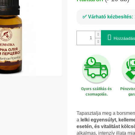
Várható kézbesítés:
Hozzáadás
Gyors szállítás és
Pénzviss
csomagolás.
gar
Tapasztalja meg a borsmenta
a
lelki egyensúlyt, kellem
esetén, és vitalitást kölc
alkalmas, intenzív illata mi