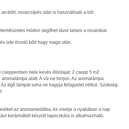
 arcbőrt, rovarcsípés után is használható a bőr
természetes módon segíthet távol tartani a rovarokat.
a és üde érzetű bőrt hagy maga után.
cseppentsen bele kevés illóolajat: 2 csepp 5 m2
z aromalámpa alatt. A víz ne forrjon. Az aromalámpa
et. Az égő lámpát soha ne hagyja felügyelet nélkül. Szükség
t.
eréket az aromamedálba, és viselje a nyakában a nap
ul kerámiából készült lapocskára is alkalmazható.