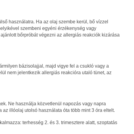
lső használatra. Ha az olaj szembe kerül, bő vízzel
rmelyikével szembeni egyéni érzékenység vagy
ajánlott bőrpróbát végezni az allergiás reakciók kizárása
rmilyen bázisolajjal, majd vigye fel a csukló vagy a
lül nem jelentkezik allergiás reakcióra utaló tünet, az
égek. Ne használja közvetlenül napozás vagy napra
az illóolaj utolsó használata óta több mint 3 óra eltelt.
lmazza: terhesség 2. és 3. trimesztere alatt, szoptatás