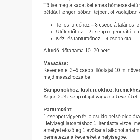
Töltse meg a kádat kellemes hőmérsékletű ví
például tengeri sóban, tejben, olívaolajban 
Teljes fürdőhöz – 8 csepp általános fe
Ülőfürdőhöz – 2 csepp regeneráló für
Kéz- és lábfürdőhöz – 4 csepp olaj.
A fürdő időtartama 10–20 perc.
Masszázs:
Keverjen el 3–5 csepp illóolajat 10 ml növé
majd masszírozza be.
Samponokhoz, tusfürdőkhöz, krémekhez
Adjon 2–3 csepp olajat vagy olajkeveréket
Parfümként:
1 cseppet vigyen fel a csukló belső oldalár
Helyiségillatosításhoz 1 liter tiszta vízzel 
amelyet előzőleg 1 evőkanál alkoholtartalmú 
permetezze a keveréket a helyiségbe.