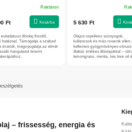
Raktáron
Rak
00 Ft
5 630 Ft
Kosárba
Kosá
ukaliptusz illóolaj frissítő,
Olajos repellens szúnyogok,
ő hatással. Támogatja a szabad
kullancsok és más rovarok ellen,
s érzetét, megnyugtatja az elmét
kellemes gyógynövényes-citruso
laxáló hangulatot teremt.
illattal, értékes illóolajokkal – citr
terápiához,
lemongrass, menta, tea tree oil é
ázsolajokhoz...
eszélgetés
Kie
laj – frissesség, energia és
Kate
EAN 