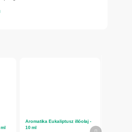
Aromatika Eukaliptusz illóolaj -
 ml
10 ml
Következő