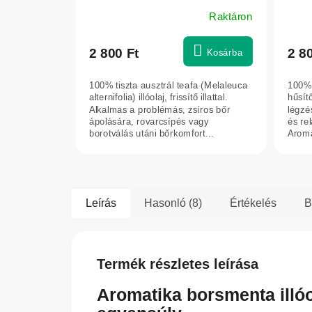
Raktáron
2 800 Ft
2 8
Kosárba
100% tiszta ausztrál teafa (Melaleuca
100% e
alternifolia) illóolaj, frissítő illattal.
hűsít
Alkalmas a problémás, zsíros bőr
légzé
ápolására, rovarcsípés vagy
és re
borotválás utáni bőrkomfort...
Aroma
massz
Leírás
Hasonló (8)
Értékelés
B
Termék részletes leírása
Aromatika borsmenta illóo