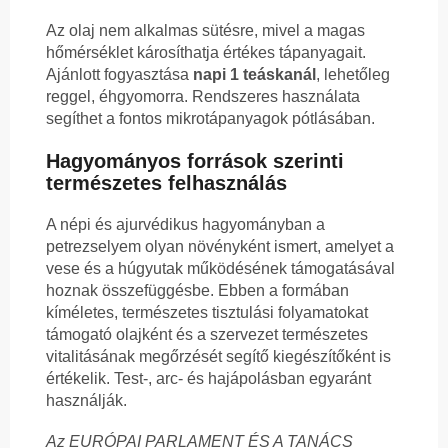
Az olaj nem alkalmas sütésre, mivel a magas
hőmérséklet károsíthatja értékes tápanyagait.
Ajánlott fogyasztása
napi 1 teáskanál
, lehetőleg
reggel, éhgyomorra. Rendszeres használata
segíthet a fontos mikrotápanyagok pótlásában.
Hagyományos források szerinti
természetes felhasználás
A népi és ajurvédikus hagyományban a
petrezselyem olyan növényként ismert, amelyet a
vese és a húgyutak működésének támogatásával
hoznak összefüggésbe. Ebben a formában
kíméletes, természetes tisztulási folyamatokat
támogató olajként és a szervezet természetes
vitalitásának megőrzését segítő kiegészítőként is
értékelik. Test-, arc- és hajápolásban egyaránt
használják.
Az EURÓPAI PARLAMENT ÉS A TANÁCS