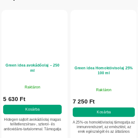
Green idea avokádóolaj – 250
Green idea Homoktövisolaj 25%
ml
100 ml
Raktáron
Raktáron
5 630 Ft
7 250 Ft
Kosárba
Kosárba
Hidegen sajtolt avokádóolaj magas
A 25%-os homoktövisolaj támogatja az
telítetlenzsírsav-, szterol- és
immunrendszert, az emésztést, az
antioxidáns-tartalommal. Támogatja
erek egészségét és az általános
a szív egészségét, az íny komfortját
vitalitást. Stressz és fáradtság esetén