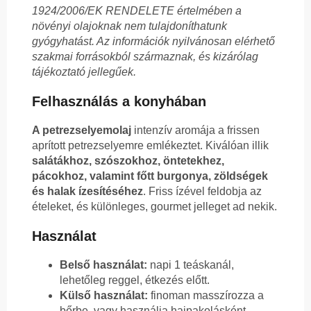
1924/2006/EK RENDELETE értelmében a
növényi olajoknak nem tulajdoníthatunk
gyógyhatást. Az információk nyilvánosan elérhető
szakmai forrásokból származnak, és kizárólag
tájékoztató jellegűek.
Felhasználás a konyhában
A petrezselyemolaj
intenzív aromája a frissen
aprított petrezselyemre emlékeztet. Kiválóan illik
salátákhoz, szószokhoz, öntetekhez,
pácokhoz, valamint főtt burgonya, zöldségek
és halak ízesítéséhez
. Friss ízével feldobja az
ételeket, és különleges, gourmet jelleget ad nekik.
Használat
Belső használat:
napi 1 teáskanál,
lehetőleg reggel, étkezés előtt.
Külső használat:
finoman masszírozza a
bőrbe, vagy használja hajpakolásként.