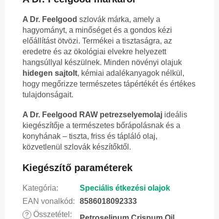
A Dr. Feelgood
szlovák márka, amely a
hagyományt, a minőséget és a gondos kézi
előállítást ötvözi. Termékei a tisztaságra, az
eredetre és az ökológiai elvekre helyezett
hangsúllyal készülnek. Minden növényi olajuk
hidegen sajtolt
, kémiai adalékanyagok nélkül,
hogy megőrizze természetes tápértékét és értékes
tulajdonságait.
A Dr. Feelgood RAW petrezselyemolaj
ideális
kiegészítője a természetes bőrápolásnak és a
konyhának – tiszta, friss és tápláló olaj,
közvetlenül szlovák készítőktől.
Kiegészítő paraméterek
Kategória
:
Speciális étkezési olajok
EAN vonalkód
:
8586018092333
Összetétel
:
?
Petroselinum Crispum Oil