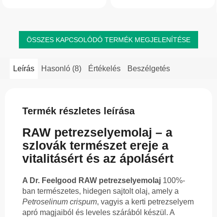
és a sejtek vitalitását. Belsőleg is...
is hasznos kiegészítő lehet,...
ÖSSZES KAPCSOLÓDÓ TERMÉK MEGJELENÍTÉSE
Leírás
Hasonló (8)
Értékelés
Beszélgetés
Termék részletes leírása
RAW petrezselyemolaj – a
szlovák természet ereje a
vitalitásért és az ápolásért
A Dr. Feelgood RAW petrezselyemolaj
100%-
ban természetes, hidegen sajtolt olaj, amely a
Petroselinum crispum
, vagyis a kerti petrezselyem
apró magjaiból és leveles szárából készül. A