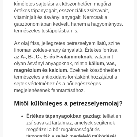
kíméletes sajtolásnak köszönhetően megőrzi
értékes tápanyagait, esszenciális zsírsavait,
vitaminjait és ásványi anyagait. Nemcsak a
gasztronómiában kedvelt, hanem a hagyományos,
természetes testápolásban is.
Az olaj friss, jellegzetes petrezselyemillatú, színe
finoman zöldes-arany árnyalatú. Értékes forrása
az
A-, B-, C-, E- és F-vitaminoknak
, valamint
olyan ásványi anyagoknak, mint a
kálium, vas,
magnézium és kalcium
. Ezeknek köszönhetően
természetes antioxidáns forrásként hozzájárul a
sejtek védelméhez és a bőr egészséges
megjelenésének fenntartásához.
Mitől különleges a petrezselyemolaj?
Értékes tápanyagokban gazdag:
telítetlen
zsírsavakat tartalmaz, amelyek segítenek
megőrizni a bőr rugalmasságát és
támogatják a sejtek megfelelő működését.