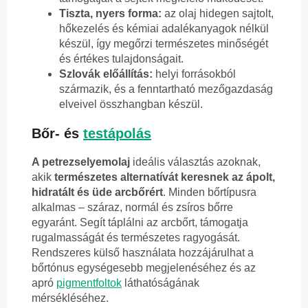
Tiszta, nyers forma:
az olaj hidegen sajtolt,
hőkezelés és kémiai adalékanyagok nélkül
készül, így megőrzi természetes minőségét
és értékes tulajdonságait.
Szlovák előállítás:
helyi forrásokból
származik, és a fenntartható mezőgazdaság
elveivel összhangban készül.
Bőr- és
testápolás
A petrezselyemolaj
ideális választás azoknak,
akik
természetes alternatívát keresnek az ápolt,
hidratált és üde arcbőrért
. Minden bőrtípusra
alkalmas – száraz, normál és zsíros bőrre
egyaránt. Segít táplálni az arcbőrt, támogatja
rugalmasságát és természetes ragyogását.
Rendszeres külső használata hozzájárulhat a
bőrtónus egységesebb megjelenéséhez és az
apró
pigmentfoltok
láthatóságának
mérsékléséhez.