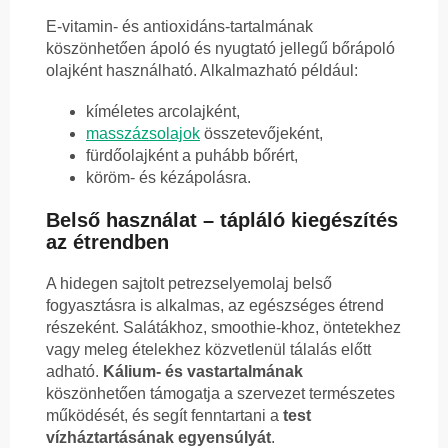
E-vitamin- és antioxidáns-tartalmának
köszönhetően ápoló és nyugtató jellegű bőrápoló
olajként használható. Alkalmazható például:
kíméletes arcolajként,
masszázsolajok
összetevőjeként,
fürdőolajként a puhább bőrért,
köröm- és kézápolásra.
Belső használat – tápláló kiegészítés
az étrendben
A hidegen sajtolt petrezselyemolaj belső
fogyasztásra is alkalmas, az egészséges étrend
részeként. Salátákhoz, smoothie-khoz, öntetekhez
vagy meleg ételekhez közvetlenül tálalás előtt
adható.
Kálium- és vastartalmának
köszönhetően támogatja a szervezet természetes
működését, és segít fenntartani a
test
vízháztartásának egyensúlyát
.