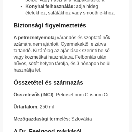
Konyhai felhasználás:
adja hideg
ételekhez, salátákhoz vagy smoothie-khoz.
Biztonsági figyelmeztetés
A petrezselyemolaj
várandós és szoptató nők
számára nem ajánlott. Gyermekektől elzárva
tartandó. Kizárólag az ajánlások szerinti belső
vagy kozmetikai használatra. Felbontás után
hűvös, sötét helyen tárolja, és 3 hónapon belül
használja fel.
Összetétel és származás
Összetevők (INCI):
Petroselinum Crispum Oil
Űrtartalom:
250 ml
Mezőgazdasági termelés:
Szlovákia
A Dr. Feelgood márkáról