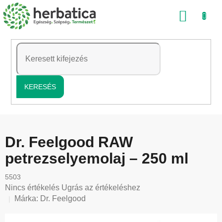
Ugrás
KOSÁ
a
fő
tartalomhoz
KERESÉS
Dr. Feelgood RAW
petrezselyemolaj – 250 ml
5503
A
Nincs értékelés
Ugrás az értékeléshez
termék
Márka:
Dr. Feelgood
átlagos
értékelése