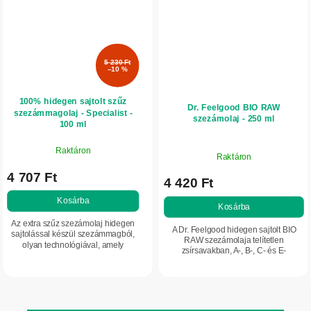
5 230 Ft
–10 %
100% hidegen sajtolt szűz
Dr. Feelgood BIO RAW
szezámmagolaj - Specialist -
szezámolaj - 250 ml
100 ml
Raktáron
Raktáron
4 707 Ft
4 420 Ft
Kosárba
Kosárba
Az extra szűz szezámolaj hidegen
A Dr. Feelgood hidegen sajtolt BIO
sajtolással készül szezámmagból,
RAW szezámolaja telítetlen
olyan technológiával, amely
zsírsavakban, A-, B-, C- és E-
megőrzi az értékes összetevőket.
vitaminban, valamint ásványi
Kiemelkedő a telítetlen zsírsavak, az
anyagokban, például kalciumban,
A-, B-, C-,...
magnéziumban, vasban és...