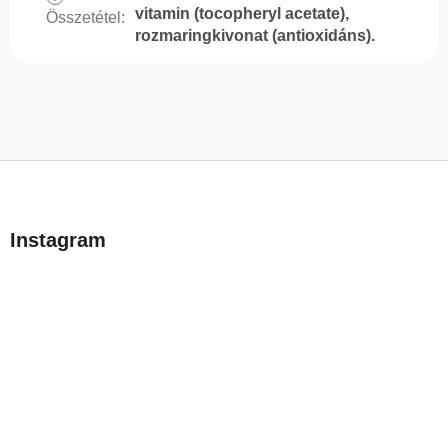
vitamin (tocopheryl acetate),
Összetétel
:
rozmaringkivonat (antioxidáns).
L
á
b
Instagram
l
é
c