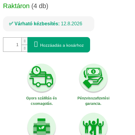
Raktáron
(4 db)
Várható kézbesítés:
12.8.2026
Hozzáadás a kosárhoz
Gyors szállítás és
Pénzvisszafizetési
csomagolás.
garancia.