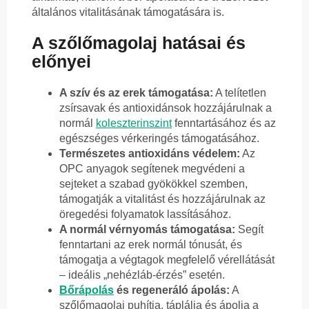
általános vitalitásának támogatására is.
A szőlőmagolaj hatásai és
előnyei
A szív és az erek támogatása:
A telítetlen
zsírsavak és antioxidánsok hozzájárulnak a
normál
koleszterinszint
fenntartásához és az
egészséges vérkeringés támogatásához.
Természetes antioxidáns védelem:
Az
OPC anyagok segítenek megvédeni a
sejteket a szabad gyökökkel szemben,
támogatják a vitalitást és hozzájárulnak az
öregedési folyamatok lassításához.
A normál vérnyomás támogatása:
Segít
fenntartani az erek normál tónusát, és
támogatja a végtagok megfelelő vérellátását
– ideális „nehézláb-érzés” esetén.
Bőrápolás
és regeneráló ápolás:
A
szőlőmagolaj puhítja, táplálja és ápolja a