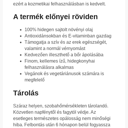
ezért a kozmetikai felhasználásban is kedvelt.
A termék előnyei röviden
100% hidegen sajtolt növényi olaj
Antioxidánsokban és E-vitaminban gazdag
Támogatja a szív és az erek egészségét,
valamint a normál vérnyomást
Kedvezően illeszthető a bőr ápolásába
Finom, kellemes ízű, hidegkonyhai
felhasználásra alkalmas
Vegánok és vegetáriánusok számára is
megfelelő
Tárolás
Száraz helyen, szobahőmérsékleten tárolandó.
Közvetlen napfénytől és fagytól védje. Az
esetleges természetes opálosság nem minőségi
hiba. Felbontás után 6 hónapon belül fogyassza