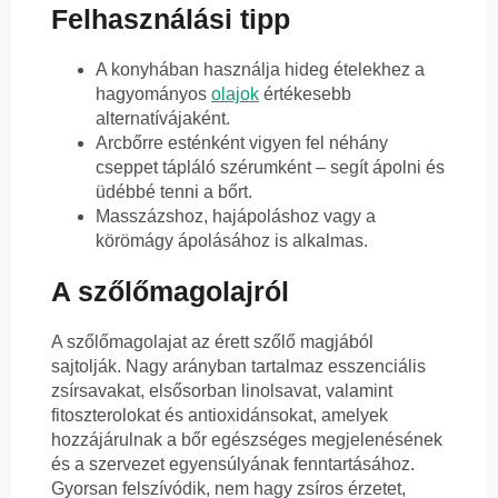
Felhasználási tipp
A konyhában használja hideg ételekhez a
hagyományos
olajok
értékesebb
alternatívájaként.
Arcbőrre esténként vigyen fel néhány
cseppet tápláló szérumként – segít ápolni és
üdébbé tenni a bőrt.
Masszázshoz, hajápoláshoz vagy a
körömágy ápolásához is alkalmas.
A szőlőmagolajról
A szőlőmagolajat az érett szőlő magjából
sajtolják. Nagy arányban tartalmaz esszenciális
zsírsavakat, elsősorban linolsavat, valamint
fitoszterolokat és antioxidánsokat, amelyek
hozzájárulnak a bőr egészséges megjelenésének
és a szervezet egyensúlyának fenntartásához.
Gyorsan felszívódik, nem hagy zsíros érzetet,