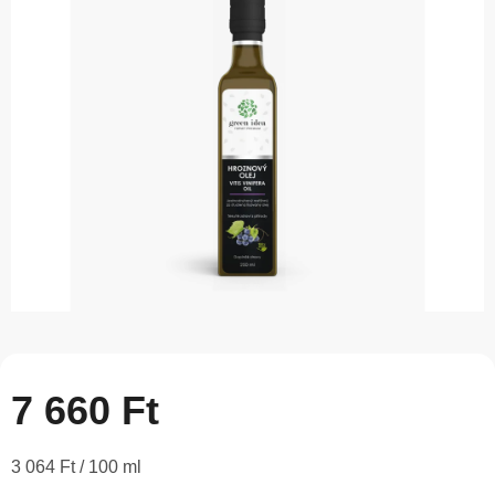
5-
ből
0,0
csillag.
7 660 Ft
Egységár:
3 064 Ft / 100 ml