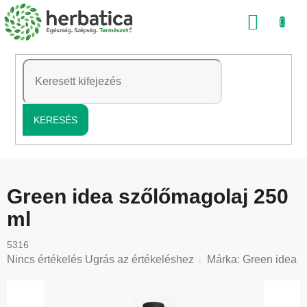
Ugrás
KOSÁ
a
fő
tartalomhoz
KERESÉS
Green idea szőlőmagolaj 250
ml
5316
A
Nincs értékelés
Ugrás az értékeléshez
Márka:
Green idea
termék
átlagos
értékelése