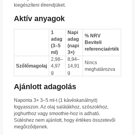
kiegészíteni étrendjüket.
Aktív anyagok
1
Napi
% NRV
adag
adag
Beviteli
(3–5
(napi
referenciaérték
ml)
3×)
2,98–
8,94–
Nincs
Szőlőmagolaj
4,97
14,91
meghatározva
g
g
Ajánlott adagolás
Naponta 3× 3–5 ml-t (1 kávéskanálnyit)
fogyasszon. Az olaj salátákhoz, szószokhoz,
joghurthoz vagy smoothie-hoz is adható.
Sütéshez nem ajánlott, hogy értékes összetevői
megőrződjenek.