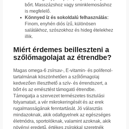
bőrt. Masszázshoz vagy sminklemosáshoz
is megfelelő.
Könnyed íz és sokoldalú felhasználás:
Finom, enyhén diós ízű, különösen
salátákhoz, szószokhoz és hideg ételekhez
illik.
Miért érdemes beilleszteni a
szőlőmagolajat az étrendbe?
Magas omega-6 zsírsav-, E-vitamin- és polifenol-
tartalmának köszönhetően a szőlőmagolaj
kedvezően illeszthető a szív- és érrendszert, a
bőrt és az emésztést támogató étrendbe.
Támogatja a szervezet természetes tisztulási
folyamatait, a vér mikrokeringését és az erek
rugalmasságának fenntartását. Jó választás
mindazoknak, akik odafigyelnek az egészséges
életmódra, sportolóknak, valamint azoknak, akik
növényi eredetű, értékes zsírokkal szeretnék