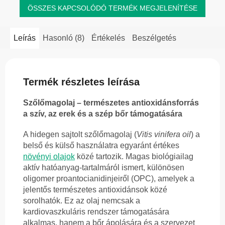
ÖSSZES KAPCSOLÓDÓ TERMÉK MEGJELENÍTÉSE
Leírás
Hasonló (8)
Értékelés
Beszélgetés
Termék részletes leírása
Szőlőmagolaj – természetes antioxidánsforrás
a szív, az erek és a szép bőr támogatására
A hidegen sajtolt szőlőmagolaj (
Vitis vinifera oil
) a
belső és külső használatra egyaránt értékes
növényi olajok
közé tartozik. Magas biológiailag
aktív hatóanyag-tartalmáról ismert, különösen
oligomer proantocianidinjeiről (OPC), amelyek a
jelentős természetes antioxidánsok közé
sorolhatók. Ez az olaj nemcsak a
kardiovaszkuláris rendszer támogatására
alkalmas, hanem a bőr ápolására és a szervezet