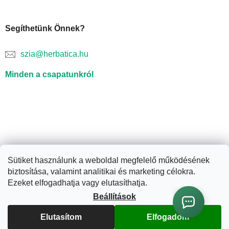
Segíthetünk Önnek?
szia@herbatica.hu
Minden a csapatunkról
Sütiket használunk a weboldal megfelelő működésének
biztosítása, valamint analitikai és marketing célokra.
Shoptet készítette
Ezeket elfogadhatja vagy elutasíthatja.
Beállítások
Copyright 2026
Herbatica.hu
. Minden jog fenntartva.
Süti
beállítások szerkesztése
Elutasítom
Elfogadom