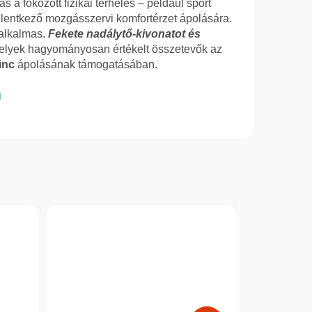
s a fokozott fizikai terhelés – például sport
elentkező mozgásszervi komfortérzet ápolására.
 alkalmas.
Fekete nadálytő-kivonatot és
elyek hagyományosan értékelt összetevők az
inc
ápolásának támogatásában.