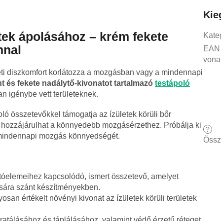
Kie
etek ápolásához – krém fekete
Kate
nnal
EAN
vona
eti diszkomfort korlátozza a mozgásban vagy a mindennapi
t és fekete nadálytő-kivonatot tartalmazó
testápoló
an igénybe vett területeknek.
ló összetevőkkel támogatja az ízületek körüli bőr
l hozzájárulhat a könnyedebb mozgásérzethez. Próbálja ki
?
a mindennapi mozgás könnyedségét.
Össz
tóelemeihez kapcsolódó, ismert összetevő, amelyet
ására szánt készítményekben.
an értékelt növényi kivonat az ízületek körüli területek
dratálásához és táplálásához, valamint védő érzetű réteget