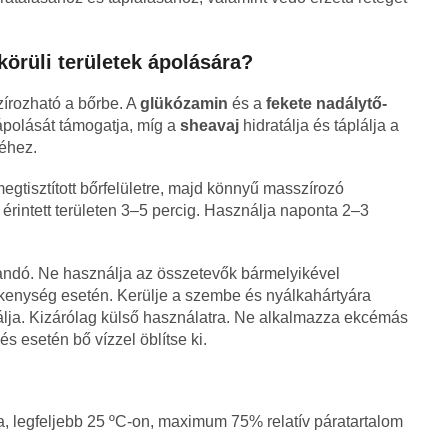
körüli területek ápolására?
írozható a bőrbe. A
glükózamin
és a
fekete nadálytő-
 ápolását támogatja, míg a
sheavaj
hidratálja és táplálja a
téhez.
egtisztított bőrfelületre, majd könnyű masszírozó
érintett területen 3–5 percig. Használja naponta 2–3
andó. Ne használja az összetevők bármelyikével
kenység esetén. Kerülje a szembe és nyálkahártyára
nálja. Kizárólag külső használatra. Ne alkalmazza ekcémás
s esetén bő vízzel öblítse ki.
a, legfeljebb 25 ºC-on, maximum 75% relatív páratartalom