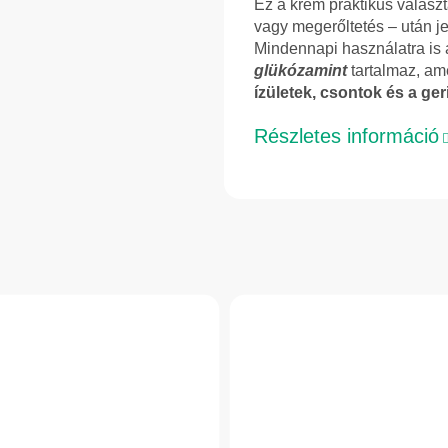
Ez a krém praktikus választá
vagy megerőltetés – után j
Mindennapi használatra is
glükózamint
tartalmaz, am
ízületek, csontok és a ger
Részletes információ