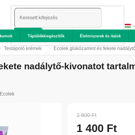
KERESÉS
ikumok
Táplálékkiegészítők
Élelmiszerek és italok
Testápoló krémek
Ecolek glükózamint és fekete nadálytő
ekete nadálytő-kivonatot tartal
Ecolek
2 800 Ft
1 400 Ft