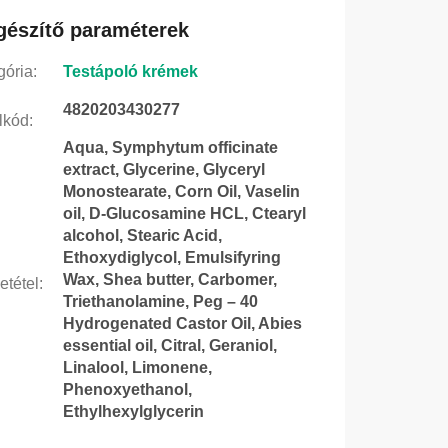
gészítő paraméterek
gória
:
Testápoló krémek
4820203430277
lkód
:
Aqua, Symphytum officinate
extract, Glycerine, Glyceryl
Monostearate, Corn Oil, Vaselin
oil, D-Glucosamine HCL, Ctearyl
alcohol, Stearic Acid,
Ethoxydiglycol, Emulsifyring
Wax, Shea butter, Carbomer,
etétel
:
Triethanolamine, Peg – 40
Hydrogenated Castor Oil, Abies
essential oil, Citral, Geraniol,
Linalool, Limonene,
Phenoxyethanol,
Ethylhexylglycerin