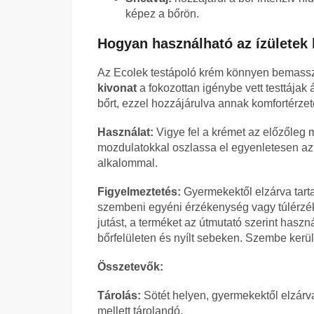
képez a bőrön.
Hogyan használható az ízületek 
Az Ecolek testápoló krém könnyen bemassz
kivonat
a fokozottan igénybe vett testtájak
bőrt, ezzel hozzájárulva annak komfortérze
Használat:
Vigye fel a krémet az előzőleg m
mozdulatokkal oszlassa el egyenletesen az 
alkalommal.
Figyelmeztetés:
Gyermekektől elzárva tart
szembeni egyéni érzékenység vagy túlérzé
jutást, a terméket az útmutató szerint hasz
bőrfelületen és nyílt sebeken. Szembe kerülé
Összetevők:
Tárolás:
Sötét helyen, gyermekektől elzárv
mellett tárolandó.