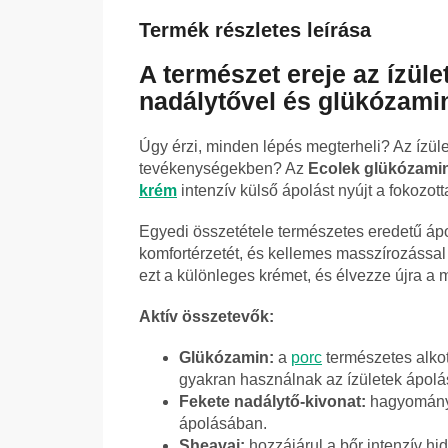
Termék részletes leírása
A természet ereje az ízül
nadálytővel és glükózami
Úgy érzi, minden lépés megterheli? Az ízül
tevékenységekben? Az
Ecolek glükózamin
krém
intenzív külső ápolást nyújt a fokozott
Egyedi összetétele természetes eredetű ápo
komfortérzetét, és kellemes masszírozássa
ezt a különleges krémet, és élvezze újra 
Aktív összetevők:
Glükózamin:
a
porc
természetes alko
gyakran használnak az ízületek ápol
Fekete nadálytő-kivonat:
hagyományos
ápolásában.
Sheavaj:
hozzájárul a bőr intenzív hi