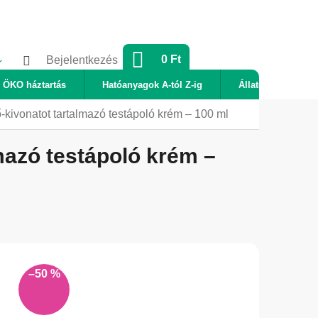
KOSÁR
0 Ft
Bejelentkezés
ÖKO háztartás
Hatóanyagok A-tól Z-ig
Állatok
Új
-kivonatot tartalmazó testápoló krém – 100 ml
mazó testápoló krém –
–50 %