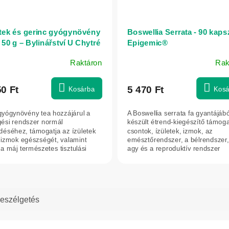
etek és gerinc gyógynövény
Boswellia Serrata - 90 kapsz
 50 g – Bylinářství U Chytré
Epigemic®
kyně
Raktáron
Rak
50 Ft
5 470 Ft
Kosárba
Kosá
gyógynövény tea hozzájárul a
A Boswellia serrata fa gyantájábó
gési rendszer normál
készült étrend-kiegészítő támoga
éséhez, támogatja az ízületek
csontok, ízületek, izmok, az
 izmok egészségét, valamint
emésztőrendszer, a bélrendszer,
 a máj természetes tisztulási
agy és a reproduktív rendszer
atait...
normál...
eszélgetés