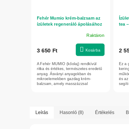
Fehér Mumio krém-balzsam az
Ízül
ízületek regeneráló ápolásához
tea –
– Elixir – 75 ml
horá
Raktáron
A
termék
átlagos
3 650 Ft
2 5
Kosárba
értékelése
5-
A Fehér MUMIO (kőolaj) rendkívül
Ez a 
ből
ritka és értékes, természetes eredetű
kerin
5,0
anyag. Ásványi anyagokban és
működ
mikroelemekben gazdag krém-
és az
csillag.
balzsam, amely masszázzsal
segíti
alkalmazva támogatja az...
folyam
Leírás
Hasonló (8)
Értékelés
B