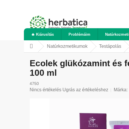
Ugrás
a
fő
tartalomhoz
🔥 Kiárusítás
Problémáim
Natúrkozmet
Natúrkozmetikumok
Testápolás
Kezdőlap
Ecolek glükózamint és f
100 ml
4750
A
Nincs értékelés
Ugrás az értékeléshez
Márka:
termék
átlagos
értékelése
5-
ből
0,0