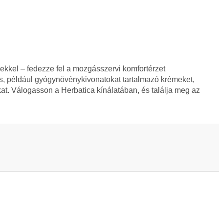
kkel – fedezze fel a mozgásszervi komfortérzet
is, például gyógynövénykivonatokat tartalmazó krémeket,
ákat. Válogasson a Herbatica kínálatában, és találja meg az