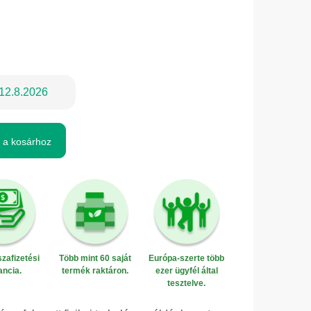
12.8.2026
 a kosárhoz
zafizetési
Több mint 60 saját
Európa-szerte több
ancia.
termék raktáron.
ezer ügyfél által
tesztelve.