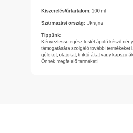
Kiszerelés/űrtartalom:
100 ml
Származási ország:
Ukrajna
Tippünk:
Kényeztesse egész testét ápoló készítménye
támogatására szolgáló további termékeket 
géleket, olajokat, tinktúrákat vagy kapszul
Önnek megfelelő terméket!
L
á
b
l