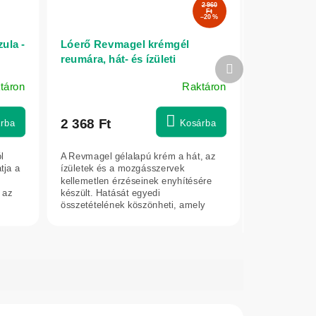
2 960
Ft
–20 %
ula -
Lóerő Revmagel krémgél
reumára, hát- és ízületi
Következő
fájdalmakra – 75 ml – LekoPro
termék
táron
Raktáron
2 368 Ft
rba
Kosárba
l
A Revmagel gélalapú krém a hát, az
tja a
ízületek és a mozgásszervek
kellemetlen érzéseinek enyhítésére
 az
készült. Hatását egyedi
összetételének köszönheti, amely
természetes eredetű...